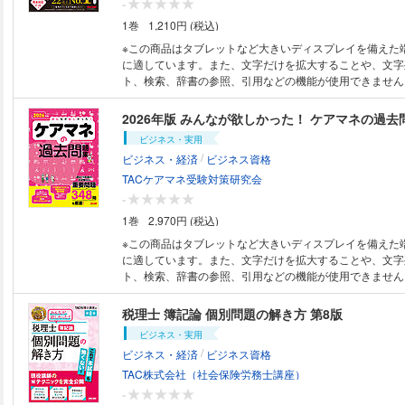
-
すること」はできません。 ●紙書籍版とは色味が異なる可
ルカラーページや網掛けページがある場合には、モノクロ
のが不安な方 ●教科書の内容はわかったけれど、試験問題
たえるフルカラーのわかりやすい教科書＋教科書にリンク
1巻
1,210円 (税込)
す。また、フルカラーページや網掛けページがある場合に
くなる可能性があります。ご購入前に、必ず、電子書籍版
う方 ●文系出身で、一度挫折してしまった経験のある方 
を排除した重要過去問題集で、これ一冊で、「電力」科目
末では見づらくなる可能性があります。ご購入前に、必ず
表示状態をご確認ください。
定の科目に苦手意識がある方 【電子書籍版ご購入に際しての注意事項】 ●
【本書の特徴】 ●論点をやさしい言葉でわかりやすく説明
※この商品はタブレットなど大きいディスプレイを備えた
サンプルにて表示状態をご確認ください。
特典がある場合の利用期限は、紙書籍版の利用期限が適用さ
まとまったわかりやすい記述で、初学者でもSectionを
に適しています。また、文字だけを拡大することや、文字
成および一部の表記について、紙書籍版と異なる場合があり
ので、スキマ時間にも学習しやすい！ ●カラーで見やすい
ト、検索、辞書の参照、引用などの機能が使用できません。 ●本電子
籍版のような、文章内を隠すシートの付属はありません。 
ッと見てわかる！ フルカラーで見やすい図版とこだわり
は、固定レイアウト型（フィックス型）で作成されており
色味が異なる可能性があります。また、フルカラーページ
要事項がパッと見てわかります。復習の際にも効果バツグン
め、文字検索、辞書引き、ノート（メモ）、ハイライト（
2026年版 みんなが欲しかった！ ケアマネの過去
がある場合には、モノクロ端末では見づらくなる可能性が
集とリンクすることで、効率的な実力養成ができる！ 教
機能が利用できません。 ●本書は、同名の紙媒体の出版物
ビジネス・実用
入前に、必ず、電子書籍版のサンプルにて表示状態をご確
とに奇問・難問を排除し厳選した過去問題を解くことで効
底本として作成しているため、内容は、原則、紙書籍版印
/
ビジネス・経済
ビジネス資格
つきます。 ◆文系出身者、初学者には『みんなが欲しかった！電験三種は
なります。 ●ご購入前に必ず、当説明文末尾の【電子書籍
じめの一歩』との併用がおススメです！ 【特に本書をおススメしたい方】
ての注意事項】をご確認ください。 書店＆Amazonの売上ダブルNo.1！！
TACケアマネ受験対策研究会
●これから電験の勉強を始めようと思っている方 ●文系出
スッキリわかる日商簿記シリーズがフルカラーになってパ
-
してしまった経験のある方 ●これまでの教科書を読んだけ
テキストと問題集が1冊にまとまっているので、最速で合格
1巻
2,970円 (税込)
体像が理解できなかった方 ●電気工事士から電験にステッ
トーリーがあるからイメージしやすい「テキスト＆問題集
と思っている方 【第2版からの改訂点】 刊行後の本試験問題を傾向を踏ま
ら日商簿記3級が「スッキリ」わかります！ わかりやすさ・読みやすさに
※この商品はタブレットなど大きいディスプレイを備えた
え内容を見直すとともに、問題集もアップデート。 とくに
徹底的にこだわった、大人気シリーズ 「スッキリわかる日
に適しています。また、文字だけを拡大することや、文字
もない頻出の問題を掲載するとともに、問題集の解説を充
対策です。 かわいいネコキャラ「ゴエモン」が簿記の世
ト、検索、辞書の参照、引用などの機能が使用できません。 ●本電子
【電子書籍版ご購入に際しての注意事項】 ●特典がある場
案内してくれます。 人生を変えるかもしれないこの1冊です！ 【特
は、固定レイアウト型（フィックス型）で作成されており
は、紙書籍版の利用期限が適用されます。 ●構成および一
簡潔でわかりやすい説明＆イラスト・図表が豊富でサクサ
め、文字検索、辞書引き、ノート（メモ）、ハイライト（
税理士 簿記論 個別問題の解き方 第8版
て、紙書籍版と異なる場合があります。 ●紙書籍版のよう
しい、一般的な言葉を使って、わかりやすく簡潔に説明し
機能が利用できません。 ●本書は、同名の紙媒体の出版物
ビジネス・実用
り、取り外して別冊ごとに使用すること」はできません。 
ストーリーがあるのでイメージしやすく、読み物のように
底本として作成しているため、内容は、原則、紙書籍版印
/
ビジネス・経済
ビジネス資格
うな、文章内を隠すシートの付属はありません。 ●紙書籍
がら、全体像が把握できます！ 【特長２】テキスト＋問題集一体型 テキ
なります。 ●ご購入前に必ず、当説明文末尾の【電子書籍
なる可能性があります。また、フルカラーページや網掛け
スト編を読んだ後は、すぐに問題にチャレンジ！ 「覚え
ての注意事項】をご確認ください。 ケアマネ受験生必携の一冊！ ・介護
TAC株式会社（社会保険労務士講座）
合には、モノクロ端末では見づらくなる可能性があります
ことで、実力アップにつながりやすくなります。 【特長３】模擬試験「チ
保険法改正にしっかり対応！過去問をそのまま解いても、
-