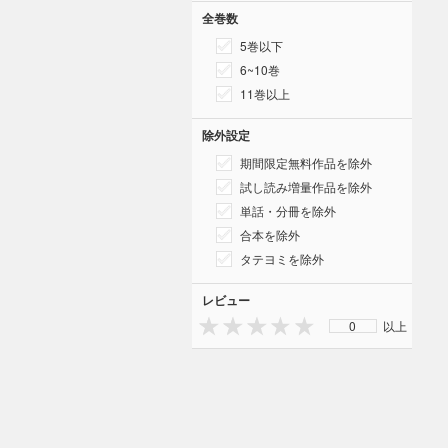
全巻数
5巻以下
6~10巻
11巻以上
除外設定
期間限定無料作品を除外
試し読み増量作品を除外
単話・分冊を除外
合本を除外
タテヨミを除外
レビュー
0
以上