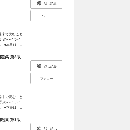
試し読み
フォロー
端末で読むこと
列のハイライ
、同
るため、内容
前に必ず、当説
題集 第3版
確認ください。
者のための、究極
試し読み
「こんなにわかり
欲しかった！電
フォロー
クした奇問・難
目に合格でき
端末で読むこと
nを細かくわけて
列のハイライ
すい図や板書
、同
だわり抜いた板書
るため、内容
ツグン！ ●別
前に必ず、当説
題集 第3版
！ 教科書を学習
確認ください。
とで効率的に力
者のための、究極
試し読み