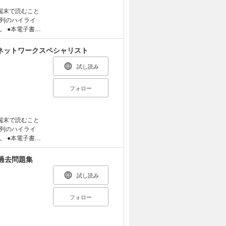
た、フルカラー
見づらくなる可
図解で、覚えるべ
端末で読むこと
ルにて表示状態
、実例をあげて解
列のハイライ
問題も満載で、知
書籍
復習に便利な仕訳
ます。そのた
、パワーアップし
マーカー）等の
ター ネットワークスペシャリスト
（紙書籍版）を
ログラム ネット
刷当時のものと
試し読み
1回分のプログ
版ご購入に際し
式になり、本試
フォロー
って、仕訳を効
実施される「科目
目B-2（旧午後
差異の分析（個別
ワンのテキスト
1対策）」と「情
端末で読むこと
および一部の表
のある解法に特
列のハイライ
版のような、
書籍
び「別冊の綴じ
問題 ②科目B-
ます。そのた
版とは色味が異
った解答を記述
マーカー）等の
年過去問題集
ページがある場
して、設問の要求
（紙書籍版）を
。ご購入前に、
試験を突破しな
刷当時のものと
試し読み
い。
版ご購入に際し
るよう解説＋再
フォロー
題が出ても通用す
験」の 3つの
三段跳び法」
キスト＆問題集
設問が求める“正