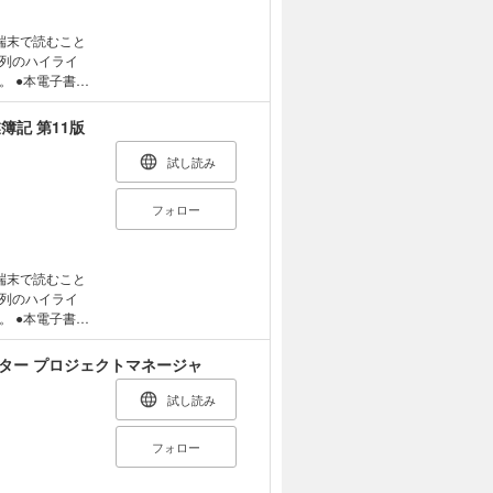
い。
テスト」が別冊に
統計情報更新等
イズで試験を解
、つまづきやすい
ません。 本書
端末で読むこと
の構成に完全準
列のハイライ
活用して合格を勝
・インプットも
書籍
分がWebアプリ
ック」として随
ます。そのた
訓」：スマホなど
マーカー）等の
簿記 第11版
「日商簿記３級ス
の利用期限が適
（紙書籍版）を
ポイントWeb解
と異なる場合が
刷当時のものと
試し読み
から合格まで動画
特定の文字を隠
版ご購入に際し
 ●紙書籍版と
フォロー
イントも、これ
ジや網掛けペー
順までも詳細に解
があります。ご
感覚で、税理士簿
 ・チェックテ
確認ください。
験に出題される可
て具体的な解答方
端末で読むこと
構成および一部
どの箇所に注意
列のハイライ
書籍版のよう
ような思考過程・
書籍
および「別冊の
説しています。
ます。そのた
書籍版とは色味
ことで、 税理
マーカー）等の
クトマスター プロジェクトマネージャ
掛けページがあ
（紙書籍版）を
ます。ご購入前
向等にあわせた内
刷当時のものと
試し読み
ださい。
版ご購入に際し
す。 ●構成お
フォロー
。 ●紙書籍版
4色フルカラーで
こと」はできま
法改正・出題区分