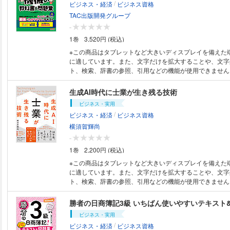
/
ビジネス・経済
ビジネス資格
が身につきます。また、教科書と問題集に分解でき、復習
にわかりやすい教科書＆問題集の改訂版！】 発刊以来、
すい！ ◆文系出身者、初学者には『みんなが欲しかった！電験三種はじめ
やすい電験三種の書籍はなかった！」と好評の「みんなが
TAC出版開発グループ
の一歩』との併用がおススメです！ 【特に本書をおススメしたい方】 ●こ
験三種シリーズ」が改訂。 なぜ？どうやって？といった初学者の疑問にこ
-
れから電験の勉強を始めようと思っている方 ●文系出身で
たえるフルカラーのわかりやすい教科書＋教科書にリンク
1巻
3,520円 (税込)
しまった経験のある方 ●これまでの教科書を読んだけど、
を排除した重要過去問題集で、これ一冊で、「法規」科目
が理解できなかった方 ●電気工事士から電験にステップア
【本書の特徴】 ●論点をやさしい言葉でわかりやすく説明
※この商品はタブレットなど大きいディスプレイを備えた
っている方 【第2版からの改訂点】 刊行後の本試験問題を傾向を踏まえ内
まとまったわかりやすい記述で、初学者でもSectionを
に適しています。また、文字だけを拡大することや、文字
容を見直すとともに、問題集もアップデート。 とくに、C
ので、スキマ時間にも学習しやすい！ ●カラーで見やすい
ト、検索、辞書の参照、引用などの機能が使用できません。 ●本書は
い頻出の問題を掲載するとともに、問題集の解説を充実させま
ッと見てわかる！ フルカラーで見やすい図版とこだわり
名の紙媒体の出版物（紙書籍版）を底本として作成してい
子書籍版ご購入に際しての注意事項】 ●特典がある場合の
要事項がパッと見てわかります。復習の際にも効果バツグン
は、原則、紙書籍版印刷当時のものとなります。 ●ご購入
生成AI時代に士業が生き残る技術
書籍版の利用期限が適用されます。 ●構成および一部の表
集とリンクすることで、効率的な実力養成ができる！ 教
明文末尾の【電子書籍版ご購入に際しての注意事項】をご
ビジネス・実用
書籍版と異なる場合があります。 ●紙書籍版のような、「
とに奇問・難問を排除し厳選した過去問題を解くことで効
【これ一冊で電験三種の「機械」に合格！ 初学者・独学
/
ビジネス・経済
ビジネス資格
り外して別冊ごとに使用すること」はできません。 ●紙書
つきます。また、教科書と問題集に分解でき、復習の際に
にわかりやすい教科書＆問題集の改訂版！】 発刊以来、
文章内を隠すシートの付属はありません。 ●紙書籍版とは
◆文系出身者、初学者には『みんなが欲しかった！電験三
やすい電験三種の書籍はなかった！」と好評の「みんなが
横須賀輝尚
能性があります。また、フルカラーページや網掛けページ
歩』との併用がおススメです！ 【特に本書をおススメしたい方】 ●これか
験三種シリーズ」が改訂。 なぜ？どうやって？といった初学者の疑問にこ
-
は、モノクロ端末では見づらくなる可能性があります。ご
ら電験の勉強を始めようと思っている方 ●文系出身で、一
たえるフルカラーのわかりやすい教科書＋教科書にリンク
1巻
2,200円 (税込)
ず、電子書籍版のサンプルにて表示状態をご確認ください
った経験のある方 ●これまでの教科書を読んだけど、イマ
を排除した重要過去問題集で、これ一冊で、「機械」科目
解できなかった方 ●電気工事士から電験にステップアップ
【本書の特徴】 ●論点をやさしい言葉でわかりやすく説明
※この商品はタブレットなど大きいディスプレイを備えた
いる方 【第2版からの改訂点】 刊行後の法改正と本試験問題の傾向を踏ま
まとまったわかりやすい記述で、初学者でもSectionを
に適しています。また、文字だけを拡大することや、文字
え内容を見直し、問題集もアップデート。 とくに、CBT
ので、スキマ時間にも学習しやすい！ ●カラーで見やすい
ト、検索、辞書の参照、引用などの機能が使用できません。 ■■■読者
出の問題を掲載するとともに、問題集の解説を充実させました。 
ッと見てわかる！ フルカラーで見やすい図版とこだわり
特典 サバイバルキット■■■ ☆①生成AI時代の士業サバイ
籍版ご購入に際しての注意事項】 ●特典がある場合の利用
要事項がパッと見てわかります。復習の際にも効果バツグン
業の業務サバイバル判定 ☆③課題発見解決アシスト ☆④
勝者の日商簿記3級 いちばん使いやすいテキスト&問
版の利用期限が適用されます。 ●構成および一部の表記に
集とリンクすることで、効率的な実力養成ができる！ 教
参謀 ☆⑤知りたいに即答FAQ 「AIに仕事を奪われない士業になるには？」
ビジネス・実用
版と異なる場合があります。 ●紙書籍版のような、「別冊
とに奇問・難問を排除し厳選した過去問題を解くことで効
「どうすれば収入を得続けられるのか？」 「生き残るた
/
ビジネス・経済
ビジネス資格
して別冊ごとに使用すること」はできません。 ●紙書籍版
つきます！ ◆文系出身者、初学者には『みんなが欲しかった！電験三種は
すればいいのか？」 オリジナルのカスタムAIで 疑問や悩みを整理！ 1冊で