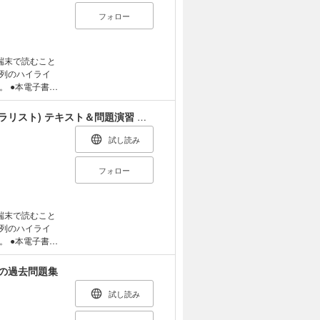
が異なる可能性
フォロー
る場合には、モ
身で、一度挫折
 資格は
に、必ず、電子
ど、イマイチ全
AIに消されてし
プアップしよう
端末で読むこと
、CBT実施にと
で代替できるよう
列のハイライ
実させました。
書籍
合の利用期限
ます。そのた
部の表記につい
マーカー）等の
スッキリわかるディープラーニングG検定(ジェネラリスト) テキスト＆問題演習 第3版
な、「別冊があ
の専門家」でレ
（紙書籍版）を
●紙書籍版のよ
の幸福最大化）」
刷当時のものと
試し読み
版とは色味が異
版ご購入に際し
ページがある場
フォロー
。ご購入前に、
須賀輝尚さんが、
もすいすい気まま
い。
の前半
ト＋問題集、 さ
、後半ではいま
ることなく、最
セオリーとスキル
、模擬試験もパソ
端末で読むこと
列のハイライ
、新しい商品をつ
対応問題集一体
書籍
勝てるビジネス
は問題を解いてす
ます。そのた
係をどうつくる
Cを利用して問
マーカー）等の
力の過去問題集
報発信最大化、
 この本１冊で合
（紙書籍版）を
動く一手 ・超
刷当時のものと
試し読み
イラストでイメー
版ご購入に際し
いる非情な現実と
化することで、学