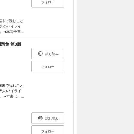
フォロー
士業サバイバルガ
まで学習できま
ために、試験に出
6章 生成AI時代
習もできるオー
ための生成AI、
の特性を キャラ
とづき、知識と問
端末で読むこと
おります。その
」。単にテキスト
り、回を重ねる
列のハイライ
（マーカー）等
７ステージに分
に
書籍
物（紙書籍版）
になっていま
をわかりやすい
ます。そのた
印刷当時のもの
して、過去問分
マーカー）等の
題集 第3版
利用期限が適用
も鮮やかに、必要
問題を解説付き
（紙書籍版）を
異なる場合があ
キマ時間に見返
を効率よくできる
刷当時のものと
試し読み
また、フルカラ
版ご購入に際し
は見づらくなる
問題を収載してい
ころだけ」を効
フォロー
プルにて表示状
判明することで
マごとに最重要な
「こんなにわか
(節)の最後に、そ
が欲しかった！
ではなく、パソ
、説明を「出る
の『教科書＆問題
験プログラム付き
知識をわかりや
に最適。 テキ
端末で読むこと
で解けるので、パ
を厳選。また、
が身につきま
列のハイライ
訳
ウトプット学習
、同
仕訳で終わる」と
験三種
るため、内容
試験でも仕訳さえ
 ・各章(節)に
問題と類似した
前に必ず、当説
仕訳をスキマ時間
ました。 ・新た
過去問の学習が重
確認ください。
つけてください！
者のための、究極
試し読み
利用期限が適用
籍版の利用期限
ぐに確認でき
「こんなにわかり
異なる場合があ
籍版と異なる場
説で、問題の解き
欲しかった！電
フォロー
別冊ごとに使用
ます。また、フ