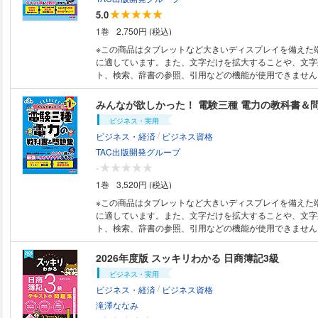
対策 第3章 士業が消えない技術の本質 第4章 これからの
んだ内容が記憶される手助けとなり、飽きることなく最後
ラバス「シラバス2024」に準拠した改訂第3版。 合格の
5.0
イド 第5章 かしこい士業の生成AI活用セオリー＆スキル 第
す。 【特長3】勘定科目キャラで楽々暗記 はじめて簿記を学ぶ方にとっ
る知識を効率よく習得し、出題実績の高いテーマの問題演
1巻
2,750円 (税込)
の生き方術―僕たち士業はどう生きるか？ 第7章 生き残る
て、機械的な暗記が必要な「勘定科目」。そんな勘定科目
ルインワンのテキスト&問題集です。 出題傾向分析にも
AIエージェント仕事術 【電子書籍版ご購入に際しての注意事項】 ●本電子
クター化しました。 【特長4】全17テーマを７ステージで攻略。攻略する
題を大幅に刷新した最新版です。 ディープラーニング「G検定」は、専門
※この商品はタブレットなど大きいディスプレイを備えた
書籍は、固定レイアウト型（フィックス型）で作成されて
達成感が味わえる作り 学習が楽しくなる秘訣は「達成感
家ではない一般のビジネスパーソンや学生を対象としてお
に適しています。また、文字だけを拡大することや、文字
ため、文字検索、辞書引き、ノート（メモ）、ハイライト
を読み進めても楽しくありません。 本書は全17テーマを
ほどに受験者が著しく増加している注目の検定試験です。 本書は、過去
ト、検索、辞書の参照、引用などの機能が使用できません。 ●本電子
の機能が利用できません。 ●本書は、同名の紙媒体の出版
けて、学習が進むことで達成感を味わえるようなテキスト
実施された本試験を徹底的に分析し、「出るところだけ」
は、固定レイアウト型（フィックス型）で作成されており
を底本として作成しているため、内容は、原則、紙書籍版
す。 【特長5】まとめの有効活用で効率的な復習 そのテーマで学んだ内容
テキストとしてまとめました。また、アウトプット演習と
め、文字検索、辞書引き、ノート（メモ）、ハイライト（
みんなが欲しかった！ 電験三種 電力の教科書＆問
となります。 ●特典がある場合の利用期限は、紙書籍版の
（主に仕訳）を見開きページにまとめています。 色使い
析にもとづく予想問題を作成。 本試験1回分を超える数の
機能が利用できません。 ●本書は、同名の紙媒体の出版物
ビジネス・実用
されます。 ●構成および一部の表記について、紙書籍版と
な箇所が自然に目に入ってくるようになっているので、ス
で収録しています。1冊でインプット&アウトプット学習
底本として作成しているため、内容は、原則、紙書籍版印
/
ビジネス・経済
ビジネス資格
ります。 ●紙書籍版とは色味が異なる可能性があります。
すことで体系的な理解の手助けをします。 【特長6】本試験と同じレベ
おすすめの対策本です。 【本書の特長】 ■ディープラーニングG検定の最
なります。 ●ご購入前に必ず、当説明文末尾の【電子書籍
ーページや網掛けページがある場合には、モノクロ端末で
ル、同じ形式の模擬試験を収載 本試験と同じ形式の総合
新シラバスに基づいた章構成で体系的に、また、「出ると
ての注意事項】をご確認ください。 【テキストを読んでも試験問題が解け
TAC出版開発グループ
可能性があります。ご購入前に、必ず、電子書籍版のサン
ます。本番を意識して問題に挑戦すれば、あなたの実力が
率的に学習できます! ■各章(節)の導入部に、分野・テー
ない人、苦手科目がある人にピッタリの1冊！】 刊行以来
-
態をご確認ください。
しょう。 【特長7】ネット試験対策も模擬試験プログラム付きで万全 年に
知識を「Super Summary」として掲載しました。 ■各章
りやすい電験のテキストはなかった！」と好評の「みんな
1巻
3,520円 (税込)
３回実施される会場で行うペーパー試験（統一試験）だけ
の章(節)の知識のまとめを付けました。 ■テキスト部分は
電験三種シリーズ」から科目別過去問題集が登場！ 好評
コンで受験するネット試験対策にも 付属している模擬試
ところだけ」に絞りました。また、図表を豊富に掲載し、
集』を学習し、『10年過去問題集』で演習を行う前の学習
※この商品はタブレットなど大きいディスプレイを備えた
でバッチリ対応しています。 さらに、問題集もパソコン
すく習得できます。 ■問題演習は、出題実績の高いテーマ
ストに沿った論点別＆見開きで掲載された過去問で実践力
に適しています。また、文字だけを拡大することや、文字
ソコン入力に自信がない方の練習教材としても最適です。 【特長8】仕
本試験を超える問題数を収録し、この一冊だけで十分なア
す。 特に、苦手科目がある人や、科目合格者がさまざまなパターンの過去
ト、検索、辞書の参照、引用などの機能が使用できません。 ●本書は
アプリでスキマ時間に学習しましょう 「仕訳で始まり、
ができるようにしました。 【主な改訂内容】 ・「シラバス2024」準拠と
問の演習に取り組むことに よって弱点克服ができる一冊です。 電
名の紙媒体の出版物（紙書籍版）を底本として作成してい
言われるほど、簿記にとって仕訳は大切なものです。 本
し、新シラバス適用後の出題傾向も書籍に反映させました。
が年2回試験が実施されるようになり、過去に出題された
は、原則、紙書籍版印刷当時のものとなります。 ●ご購入
2026年度版 スッキリわかる 日商簿記3級
できれば合格点が取れるほど重要な位置づけです。 その
新たに「まとめ」を設け、出題のポイントを更に際立たせ
問題の出題が 増えています。そのため、これまで以上に
明文末尾の【電子書籍版ご購入に際しての注意事項】をご
ビジネス・実用
で確認できるようにWebアプリ化しました。 【電子書籍版ご購入に際して
に第12章として「数理・統計」を詳説しました。 【電子書籍版ご購入に
要になっています。 ぜひ、本書で合格できる実力を身に
【これ一冊で電験三種の「電力」に合格！ 初学者・独学
/
ビジネス・経済
ビジネス資格
の注意事項】 ●特典がある場合の利用期限は、紙書籍版の
際しての注意事項】 ●特典がある場合の利用期限は、紙書
【本書の特徴】 ●問題と解答解説を見開きで掲載して、す
にわかりやすい教科書＆問題集の改訂版！】 発刊以来、
されます。 ●構成および一部の表記について、紙書籍版と
が適用されます。 ●構成および一部の表記について、紙書
る！ ●年度版だから出題傾向もバッチリ！ ●くわしい解
やすい電験三種の書籍はなかった！」と好評の「みんなが
滝澤ななみ
ります。 ●紙書籍版のような、「別冊があり、取り外して
合があります。 ●紙書籍版とは色味が異なる可能性があり
方がわかる！ 【特に本書をおススメしたい方】 ●初学者で試験問題を解く
験三種シリーズ」が改訂。 なぜ？どうやって？といった初学者の疑問にこ