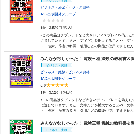
ビジネス・実用
/
ビジネス・経済
ビジネス資格
TAC出版開発グループ
-
1巻
3,520円 (税込)
※この商品はタブレットなど大きいディスプレイを備えた
に適しています。また、文字だけを拡大することや、文字
ト、検索、辞書の参照、引用などの機能が使用できません。 ●本書は
名の紙媒体の出版物（紙書籍版）を底本として作成してい
は、原則、紙書籍版印刷当時のものとなります。 ●ご購入
みんなが欲しかった！ 電験三種 法規の教科書＆問
明文末尾の【電子書籍版ご購入に際しての注意事項】をご
ビジネス・実用
【これ一冊で電験三種の「理論」に合格！ 初学者・独学
/
ビジネス・経済
ビジネス資格
にわかりやすい教科書＆問題集の改訂版！】 発刊以来、
やすい電験三種の書籍はなかった！」と好評の「みんなが
TAC出版開発グループ
験三種シリーズ」が改訂。 なぜ？どうやって？ といった初学者の疑問に
5.0
こたえるフルカラーのわかりやすい教科書＋教科書にリン
1巻
3,520円 (税込)
問を排除した重要過去問題集で、これ一冊で、「理論」科
る！ 【本書の特徴】 ●論点をやさしい言葉でわかりやすく説明！ コンパク
※この商品はタブレットなど大きいディスプレイを備えた
トにまとまったわかりやすい記述で、初学者でもSectio
に適しています。また、文字だけを拡大することや、文字
いるので、スキマ時間にも学習しやすい！ ●カラーで見や
ト、検索、辞書の参照、引用などの機能が使用できません。 ●本書は
で、パッと見てわかる！ フルカラーで見やすい図版とこ
名の紙媒体の出版物（紙書籍版）を底本として作成してい
で、重要事項がパッと見てわかります。復習の際にも効果バ
は、原則、紙書籍版印刷当時のものとなります。 ●ご購入
みんなが欲しかった！ 電験三種 機械の教科書＆問
冊問題集とリンクすることで、効率的な実力養成ができる
明文末尾の【電子書籍版ご購入に際しての注意事項】をご
ビジネス・実用
したあとに奇問・難問を排除し厳選した過去問題を解くこ
【これ一冊で電験三種の「法規」に合格！ 初学者・独学