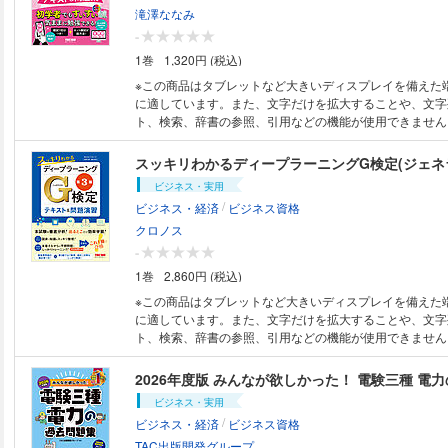
内を隠すシートの付属はありません。 ●紙書籍版とは色味
じめの一歩』との併用がおススメです！ 【特に本書をおススメしたい方】
士業の未来の“最適解”が見えてくる！ 10年後、あなたはまだその席に座っ
滝澤ななみ
があります。また、フルカラーページや網掛けページがあ
●これから電験の勉強を始めようと思っている方 ●文系出
ていますか？ 選ばれる側になるための「セオリー」と「スキル」
-
ノクロ端末では見づらくなる可能性があります。ご購入前
してしまった経験のある方 ●これまでの教科書を読んだけ
もうあなたを守ってくれない 定数になった瞬間、あなたは
1巻
1,320円 (税込)
書籍版のサンプルにて表示状態をご確認ください。
体像が理解できなかった方 ●電気工事士から電験にステッ
まう 士業の仕事はある日突然なくなるのではありません。 気がつけば、
と思っている方 【第2版からの改訂点】 刊行後の本試験問題を傾向を踏ま
静かにAIに奪われてしまうのです。 顧問先とのやり取り、書類作成、調査
※この商品はタブレットなど大きいディスプレイを備えた
え内容を見直すとともに、問題集もアップデート。 とくに
業務……、 あなたがこなす仕事の多くは、すでに生成AI
に適しています。また、文字だけを拡大することや、文字
もない頻出の問題を掲載するとともに、問題集の解説を充
になりました。 そんななかで、誰でもできる付加価値のない仕事を続けて
ト、検索、辞書の参照、引用などの機能が使用できません。 ●本電子
【電子書籍版ご購入に際しての注意事項】 ●特典がある場
いれば、この先消えていくだけです。 問題はその状況でも「まだ大丈夫」
は、固定レイアウト型（フィックス型）で作成されており
は、紙書籍版の利用期限が適用されます。 ●構成および一
と思っていることです。 では、生き残る士業は何が違うのでしょうか？
め、文字検索、辞書引き、ノート（メモ）、ハイライト（
て、紙書籍版と異なる場合があります。 ●紙書籍版のよう
いまや「生成AIを使える」のはレベル０、「士業×生成AI
機能が利用できません。 ●本書は、同名の紙媒体の出版物
ビジネス・実用
り、取り外して別冊ごとに使用すること」はできません。 
ベル１、これからは「士業×生成AIの専門家×α（お客様
底本として作成しているため、内容は、原則、紙書籍版印
/
ビジネス・経済
ビジネス資格
うな、文章内を隠すシートの付属はありません。 ●紙書籍
が、生き残るための最低ラインです。 そのうえで、いま問うべきは「あな
なります。 ●ご購入前に必ず、当説明文末尾の【電子書籍
なる可能性があります。また、フルカラーページや網掛け
たは何者で」「何をやりたいのか」 士業専門の経営コンサルタント、起業
ての注意事項】をご確認ください。 問題集もPC学習に対応！ネット試験
クロノス
合には、モノクロ端末では見づらくなる可能性があります
家、特定行政書士として生成AI研究に振り切ってきた横
対策をさらに強化した必携の一冊！ 本書は、「初学者で
-
必ず、電子書籍版のサンプルにて表示状態をご確認くださ
「未来に生き残る士業」に変わるための方法をまとめました。 本書
に勉強できる！」をコンセプトとし、フルカラーのテキス
1巻
2,860円 (税込)
では、士業としての思考・戦略・生き方のセオリーを問い
らに仕訳アプリを利用してはじめて学ぶ方が途中で挫折す
すぐ使えて、手を動かせるスキルを落とし込みました。 
後まで学習できるよう工夫が満載です。 さらに、問題集
※この商品はタブレットなど大きいディスプレイを備えた
の両輪で、士業の仕事を再構築します。 【本書で明らかになること】 ・
コンで学習できるため、ネット試験対策にも最適です。 【本書の特長】
に適しています。また、文字だけを拡大することや、文字
生成AI時代に選ばれる士業の思考と戦略 ・資格に頼らず
【特長1】フルカラーで読みやすいテキスト＋ネット試験
ト、検索、辞書の参照、引用などの機能が使用できません。 ●本電子
くる方法 ・問いを立て、それを疑う高い視座の育み方 ・
型 テキスト部分はフルカラーで学びやすく、学んだ内容
は、固定レイアウト型（フィックス型）で作成されており
モデルの概要 ・信頼、熱量で差をつける人間力、人間関
ぐ確認できます。 しかも、問題集はネット試験対応で、P
め、文字検索、辞書引き、ノート（メモ）、ハイライト（
2026年度版 みんなが欲しかった！ 電験三種 電
か？ ・業務効率化、今日の商談で使えるプロンプト ・情
題演習ができます。簿記の勉強は反復継続が大切ですが、
機能が利用できません。 ●本書は、同名の紙媒体の出版物
ビジネス・実用
明日の提案を変える発信術 ・アイデア創出、お客様の心が
格レベルの知識が確実にマスターできます。 【特長2】様々な取引や処理
底本として作成しているため、内容は、原則、紙書籍版印
/
ビジネス・経済
ビジネス資格
速術、生成AIと協働する仕事の「型」 【目次】 第1章 生成AIで士業は本当
をイメージ化 文章だけでは理解できない会社の取引も、
なります。 ●ご購入前に必ず、当説明文末尾の【電子書籍
になくなるのか？ 第2章 士業・コンサルタントに起きて
ジ化することで直感的に理解できます。 取引をイメージ
ての注意事項】をご確認ください。 「ディープラーニングG検定」の新シ
TAC出版開発グループ