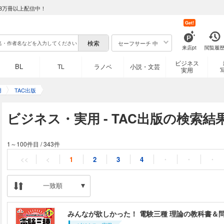
8万冊以上配信中！
Get!
セーフサーチ 中
来店pt
閲覧履
ビジネス
BL
TL
ラノベ
小説・文芸
実用
用
TAC出版
ビジネス・実用 - TAC出版の検索結
1～100件目
/
343件
<<
<
1
2
3
4
・
・
・
一致順
みんなが欲しかった！ 電験三種 理論の教科書＆問