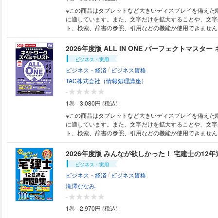
せん。 ●紙書籍版とは色味が異なる可能性があります。ま
に対応して改訂しております。 本書の特長は５つ！ ・「なぜ？」「どう
ページや網掛けページがある場合には、モノクロ端末では
して？」を解消できる、わかりやすい説明！ ・カラーの
※この商品はタブレットなど大きいディスプレイを備えた
能性があります。ご購入前に、必ず、電子書籍版のサンプ
きポイントが一目瞭然！ ・モヤモヤしがちなポイントは
に適しています。また、文字だけを拡大することや、文字
をご確認ください。
説しているので、イメージしながら理解できる！ ・基本
ト、検索、辞書の参照、引用などの機能が使用できません。 ●本電子
識の定着もばっちりＯＫ！ ・覚えなくては始まらない、
は、固定レイアウト型（フィックス型）で作成されており
集も別冊形式で収載！ 今までありそうで、実はなかった
め、文字検索、辞書引き、ノート（メモ）、ハイライト（
2026年度版 ALL IN ONE パーフェクトマス
た簿記のシリーズをぜひともご堪能ください。 また読者特典として、以下
機能が利用できません。 ●本書は、同名の紙媒体の出版物
ビジネス・実用
の2つのコンテンツをご用意いたしました。 ①模擬試験プ
底本として作成しているため、内容は、原則、紙書籍版印
/
ビジネス・経済
ビジネス資格
試験を受験される方に、ネット試験を体験できるように、
なります。 ●ご購入前に必ず、当説明文末尾の【電子書籍
ラムを用意しています。 ②受かる！仕訳猛特訓 新試験形
ての注意事項】をご確認ください。 2026年度から実施予定のCBT方式の
TAC株式会社（情報処理講座）
験における仕訳の重要度が高まっており、スキマ時間を使
試験に対応！ 本書は、プロジェクトマネージャ試験で
-
率よくマスターできます。 【第10版からのおもな変更点】 最近の試験傾
A-2（旧午前Ⅱ）試験」「科目B-1（旧午後Ⅰ）試験」「科
1巻
3,080円 (税込)
向に合わせ、下記論点につき加筆修正 ・製造間接費配賦
Ⅱ）試験」の3つの試験すべての対策ができるオールイン
原価計算） 【電子書籍版ご購入に際しての注意事項】 ●特典がある場合の
＆問題集です。 特に、「長文問題の読み取り方（科目B-
※この商品はタブレットなど大きいディスプレイを備えた
利用期限は、紙書籍版の利用期限が適用されます。 ●構成
報処理試験特有の論述法（科目B-2対策）」という汎用性
に適しています。また、文字だけを拡大することや、文字
記について、紙書籍版と異なる場合があります。 ●紙書籍
色を持たせた自信の一冊です。 プロジェクトマネージャ試験に合格するた
ト、検索、辞書の参照、引用などの機能が使用できません。 ●本電子
「別冊があり、取り外して別冊ごとに使用すること」およ
めには、 ①科目A-2試験―キーワードについての四肢択一式
は、固定レイアウト型（フィックス型）で作成されており
針を外し、広げて使用すること」はできません。 ●紙書籍
1試験―長大な問題文と図表を読み解き、設問の要求に沿
め、文字検索、辞書引き、ノート（メモ）、ハイライト（
2026年度版 みんなが欲しかった！ 宅建士の12
なる可能性があります。また、フルカラーページや網掛け
する記述式問題 ③科目B-2試験―問題文の例示も参考に
機能が利用できません。 ●本書は、同名の紙媒体の出版物
ビジネス・実用
合には、モノクロ端末では見づらくなる可能性があります
に沿った論文を作成する論述式問題 の3つ（※）の異なる
底本として作成しているため、内容は、原則、紙書籍版印
/
ビジネス・経済
ビジネス資格
必ず、電子書籍版のサンプルにて表示状態をご確認くださ
ければなりません。 本書では、 ①科目A-2対策―出題頻度の高いキーワー
なります。 ●ご購入前に必ず、当説明文末尾の【電子書籍
ド、キーフレーズについて、意味内容を効率よく習得でき
ての注意事項】をご確認ください。 本書は、ネットワークスペシャリスト
滝澤ななみ
出題実績の高い過去問演習 ②科目B-1対策―いかなる問
試験で実施される「午前Ⅱ試験」「午後Ⅰ試験」「午後Ⅱ試
-
る汎用的解法テクニック「三段跳び法」について解説（「
専門試験（※）すべての対策ができるオールインワンのテ
1巻
2,970円 (税込)
は、Hop→Step→Jumpの3段階を踏みながら、短時間で
です。 ネットワークスペシャリスト試験に合格するためには、 ①午前Ⅱ