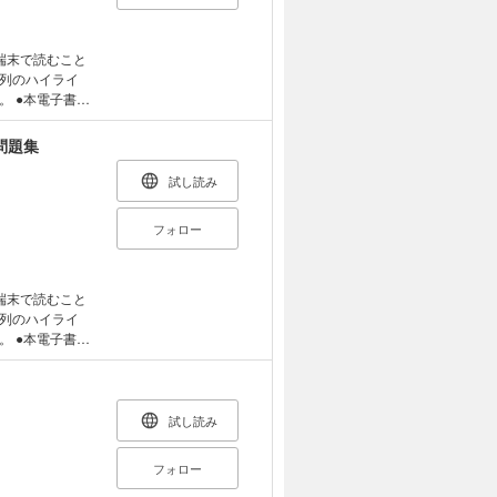
能性がありま
端末では見づら
が解けないとい
した奇問・難問
は、モノクロ端
のサンプルにて
●科目合格者で特
に合格できる！
、電子書籍版の
！ コンパクトに
端末で読むこと
れます。 ●構
細かくわけている
列のハイライ
ます。 ●紙書
図や板書で、パ
書籍
●紙書籍版とは
抜いた板書で、重
ます。そのた
や網掛けページ
！ ●別冊問題
マーカー）等の
問題集
あります。ご購
科書を学習したあ
（紙書籍版）を
認ください。
率的に力が身に
刷当時のものと
試し読み
版ご購入に際し
フォロー
身で、一度挫折
ワーアップ！！
ど、イマイチ全
レベルへ！ ス
プアップしよう
」です！ これな
端末で読むこと
、CBT実施にと
商簿記」の3級
列のハイライ
実させました。
界をわかりやすく
書籍
合の利用期限
長１】
ます。そのた
部の表記につい
ク読める！ やさ
マーカー）等の
な、「別冊があ
ています。 また
（紙書籍版）を
●紙書籍版のよ
スラスラ読みな
刷当時のものと
試し読み
版とは色味が異
版ご購入に際し
ページがある場
たらすぐ解く」
フォロー
。ご購入前に、
内容が古いもの