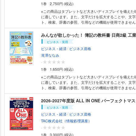
必ず、電子書籍版のサンプルにて表示状態をご確認くださ
ェックテスト」付き！ 本試験と同様の形式の「チェック
では試験対策に 有用ではありません。 本書は、法改正、
1巻
2,750円 (税込)
付属（1回分）。 書籍から取り外して、本番そっくりのサ
を反映し、改題した問題を掲載しています。 ・過去問を項目順に掲載！
くことができます。 解き方講義動画も付属しているので
各年の問題を順番に解いていっても、内容の理解は深まり
※この商品はタブレットなど大きいディスプレイを備えた
問題の解説や本試験を解くコツも動画で確認できます！ 【特長４】特典も
は、姉妹書『みんなが欲しかった！ ケアマネの教科書』
に適しています。また、文字だけを拡大することや、文字
盛りだくさん！ 本書読者特典は以下の通り。特典もフル
拠した掲載順で、 出題項目の把握と理解に役立ちます。 
ト、検索、辞書の参照、引用などの機能が使用できません。 ●本電子
ち取りましょう！ ◆模擬試験プログラム：ネット試験１回
できる問題集！ 重要項目や頻出事項等を「ポイントチェ
は、固定レイアウト型（フィックス型）で作成されており
で体験できます！ ◆仕訳Webアプリ「受かる！仕訳猛特
所に配置。 理解力を深められる問題集です。 【電子書籍版ご購入に際し
め、文字検索、辞書引き、ノート（メモ）、ハイライト（
みんなが欲しかった！ 簿記の教科書 日商2級 工業
で簡単に仕訳問題の演習ができます。 ◆フォロー動画：
ての注意事項】 ●特典がある場合の利用期限は、紙書籍版
機能が利用できません。 ●本書は、同名の紙媒体の出版物
ビジネス・実用
タートアップ動画」「合格するための勉強法紹介」「ワン
用されます。 ●構成および一部の表記について、紙書籍版
底本として作成しているため、内容は、原則、紙書籍版印
/
ビジネス・経済
ビジネス資格
説」 「模擬試験の解き方講義動画」など、勉強のはじめ
あります。 ●紙書籍版のような、赤シートにて、文章内の
なります。 ●ご購入前に必ず、当説明文末尾の【電子書籍
でもサポートしています！ テキスト編の最後には、「勘定記入の解き方・
す機能はありません。また、赤シートの付属はありません。
ての注意事項】をご確認ください。 税理士試験簿記論の現役講師が、どの
滝澤ななみ
考え方」「勘定科目一覧表」をご用意。つまずきやすいポ
は色味が異なる可能性があります。また、フルカラーペー
ように個別問題を解いているのかを、 思考過程、解答手
-
できっちり克服できます！ 【2025年度版からの主な変更内容】 最近の試
ジがある場合には、モノクロ端末では見づらくなる可能性
説した１冊です。 まるで”個別指導を受けている”ような
1巻
1,650円 (税込)
験傾向に合わせ、下記論点につき加筆修正 ・勘定記入問題
購入前に、必ず、電子書籍版のサンプルにて表示状態をご
記論の個別問題の解き方がマスターできます。 税理士試
スト（第1問） 【電子書籍版ご購入に際しての注意事項】 ●特典がある場
能性のある論点について、 それぞれの論点の問題につい
※この商品はタブレットなど大きいディスプレイを備えた
合の利用期限は、紙書籍版の利用期限が適用されます。 ●
法が学べるようになっています。 現役講師は、問題文の
に適しています。また、文字だけを拡大することや、文字
の表記について、紙書籍版と異なる場合があります。 ●紙
し、どのような書込みを行っているのか。 そして、どの
ト、検索、辞書の参照、引用などの機能が使用できません。 ●本電子
な、「別冊があり、取り外して別冊ごとに使用すること」
解答手順で解答しているのかを、具体的、かつ、詳細に解
は、固定レイアウト型（フィックス型）で作成されており
綴じ針を外し、広げて使用すること」はできません。 ●紙
「税理士 簿記論 総合問題の解き方」と併用していただく
め、文字検索、辞書引き、ノート（メモ）、ハイライト（
2026-2027年度版 ALL IN ONE パーフェ
が異なる可能性があります。また、フルカラーページや網
士簿記論の試験対策は万全です。 【改訂内容】 ＊最新の企業会計基準等
機能が利用できません。 ●本書は、同名の紙媒体の出版物
ビジネス・実用
る場合には、モノクロ端末では見づらくなる可能性があり
の改正に対応 ＊問題90～97に新規問題を追加 ＊試験傾
底本として作成しているため、内容は、原則、紙書籍版印
/
ビジネス・経済
ビジネス資格
に、必ず、電子書籍版のサンプルにて表示状態をご確認く
容（解説等）の一部修正 【電子書籍版ご購入に際しての注意事項】 ●特典
なります。 ●ご購入前に必ず、当説明文末尾の【電子書籍
がある場合の利用期限は、紙書籍版の利用期限が適用されま
ての注意事項】をご確認ください。 もうモヤモヤしない！簿記のTACが贈
TAC株式会社（情報処理講座）
よび一部の表記について、紙書籍版と異なる場合があります
る、日商簿記2級（工業簿記）試験対策用のシリーズが、
-
のような、「別冊があり、取り外して別冊ごとに使用する
刊行。教科書、問題集セットでご活用ください。 最新の
1巻
3,300円 (税込)