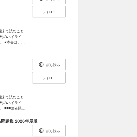
の際にも使いや
「こんなにわかり
欲しかった！電
フォロー
、一度挫折して
した奇問・難問
イマイチ全体像
に合格できる！
ップしようと思
！ コンパクトに
端末で読むこと
細かくわけている
列のハイライ
BT実施にともな
図や板書で、パ
、同
した。 【電
抜いた板書で、重
るため、内容
利用期限は、紙
！ ●別冊問題
前に必ず、当説
記について、紙
科書を学習したあ
確認ください。
別冊があり、取
率的に力が身に
者のための、究極
試し読み
籍版のような、
も使いやすい！
「こんなにわかり
色味が異なる可
種はじめの一
欲しかった！電
フォロー
がある場合に
購入前に、必
度挫折してしま
した奇問・難問
。
イチ全体像が理
に合格できる！
しようと思って
！ コンパクトに
端末で読むこと
細かくわけている
列のハイライ
実施にともない頻
図や板書で、パ
限定
【電子書
抜いた板書で、重
バル診断 ☆②士
期限は、紙書籍
！ ●別冊問題
壁打ちブレスト
題集 2026年度版
ついて、紙書籍
科書を学習したあ
があり、取り外
率的に力が身に
めにどんな準備を
試し読み
のような、文章