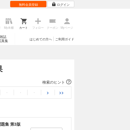
無料会員登録
ログイン
歴
My本棚
カート
フォロー
クーポン
Myページ
雑誌
はじめての方へ
ご利用ガイド
写真集
果
検索のヒント
・
・
・
>
>>
題集 第3版