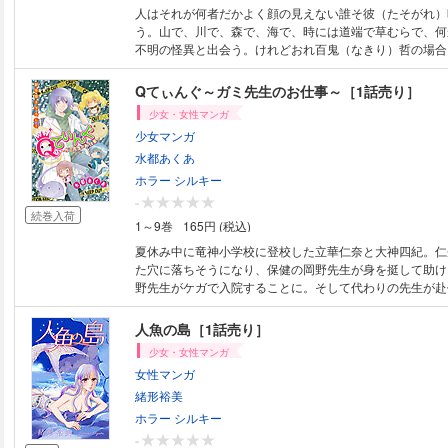
人はそれが何者だかよく顔の見えない誰そ彼（たそがれ）
う。山で、川で、森で、海で、時には道端で草むらで、何
不明の怪異と出会う。けれどおれ百鬼（なきり）哲の場合
い実家にいる。そう、おれん家は変なのだ。今日も今日と
彷徨（うろつ）き、足をつかみ髪をひっぱり呪う相手を捜
Qてぃんぐ～ガミ先生のお仕事～［1話売り］
のだから。たとえ名を呼ばれても絶対返事をしてはいけな
少女・女性マンガ
に…………（38P）(この作品はウェブ・マガジン：ホラ
少女マンガ
Vol.2に収録されています。重複購入にご注意ください。)
水都あくあ
ホラー シルキー
-
続巻入荷
1～9巻
165円 (税込)
夏休み中に竜神小学校に登校した立華仁奈と大神四紀。仁
た穴に落ちそうになり、保健の岡野先生が身を挺して助け
野先生がケガで入院することに。そして代わりの先生が赴
が…!?(30P)(この作品はウェブ・マガジン：ホラー シルキー
録されています。重複購入にご注意ください。)
人魚の島［1話売り］
少女・女性マンガ
女性マンガ
緒形裕美
ホラー シルキー
-