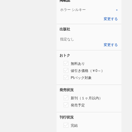
ホラー シルキー
×
変更する
出版社
指定なし
変更する
おトク
無料あり
値引き価格（￥0～）
Ptバック対象
発売状況
新刊（１ヶ月以内）
発売予定
刊行状況
完結