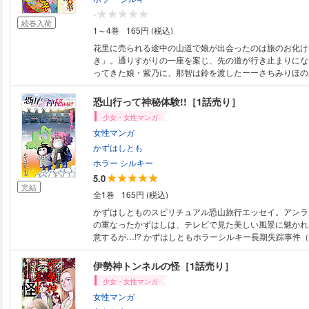
-
続巻入荷
1～4巻
165円 (税込)
花里に売られる途中の山道で娘が出会ったのは旅のお化け
き」。通りすがりの一座を案じ、先の道が行き止まりにな
ってきた娘・紫乃に、那智は鈴を渡したーーさちみりほの
令和に再始動！(33P)(この作品はウェブ・マガジン：ホ
Vol.42に収録されています。重複購入にご注意ください。
恐山行って神秘体験!!［1話売り］
少女・女性マンガ
女性マンガ
かずはしとも
ホラー シルキー
5.0
完結
全1巻
165円 (税込)
かずはしとものスピリチュアル恐山旅行エッセイ。アンラ
の重なったかずはしは、テレビで見た美しい風景に魅かれ
意するが…!? かずはしともホラーシルキー長期失踪事件
かに！（20p）(この作品はウェブ・マガジン：ホラー シルキ
収録されています。重複購入にご注意ください。)
伊勢神トンネルの怪［1話売り］
少女・女性マンガ
女性マンガ