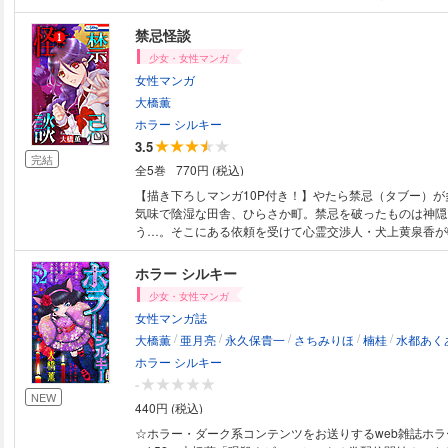
必ず殺される呪いなのだ。しかも彼は普段から妬み嫉みで
まい…？ これは、そんな神田守大吉の呪われ備忘録。コ
禁忌怪談
下ろしおまけ漫画16ｐ収録。（このコミックスにはホラー
少女・女性マンガ
Vol.21-25に掲載されたstory01-05を収録しています)
女性マンガ
大橋薫
ホラー シルキー
3.5
完結
全5巻
770円 (税込)
【描き下ろしマンガ10P付き！】やたら禁忌（タブー）が
気味で陰湿な田舎、ひらさか町。禁忌を破ったものは神隠
う…。そこにある依頼を受けて心霊交渉人・犬上黄泉香が
って来た…！この町の不気味な謎は解けるのか？（このコ
ラー シルキー Vol.1,3-5に掲載された「ホラー シルキ
ホラー シルキー
びstory01-03を収録しています)
少女・女性マンガ
女性マンガ誌
/
/
/
/
/
大橋薫
亜月亮
永久保貴一
さちみりほ
楠桂
水都あく
ホラー シルキー
-
NEW
440円 (税込)
☆ホラー・ダーク系コンテンツをお送りするweb雑誌ホ