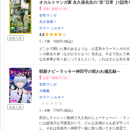
かという黒髪長髪で色白でロリータファッションに身を包
オカルトマンガ家 永久保先生の“非”日常［1話売
してきた…。(37P)(この作品はウェブ・マガジン：ホラー シ
少女・女性マンガ
に収録されています。重複購入にご注意ください。)
女性マンガ
永久保貴一
ホラー シルキー
4.0
続巻入荷
1～7巻
165円 (税込)
どこかで聞いた事のあるような、心霊系ホラーマンガの大
ンガ家永久保（ながひさたもつ）先生は、今まで住んで来
な出来事が色々起こってきたという。これはそんな永久保
る、「すべてフィクション」のお話ですーーー。(20P)(
ブ・マガジン：ホラー シルキー Vol.44に収録されてい
呪殺ナビ～ラッキー神田守の呪われ備忘録～
ご注意ください。)
少女・女性マンガ
女性マンガ
大橋薫
ホラー シルキー
-
続巻入荷
1～4巻
770円 (税込)
肝試しチャレンジ動画で大人気のニューチューバ－・ラッ
には超強力な守護霊がいて、どんな災禍からも必ず守って
し、それは先祖代々神田守一族に取り憑いてきた怨霊で、