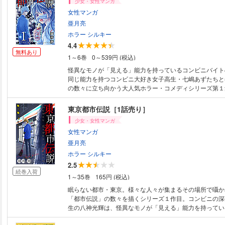
少女・女性マンガ
女性マンガ
亜月亮
ホラー シルキー
4.4
無料あり
1～6巻
0～539円 (税込)
怪異なモノが「見える」能力を持っているコンビニバイト
同じ能力を持つコンビニ大好き女子高生・七嶋あずたちと
の数々に立ち向かう大人気ホラー・コメディシリーズ第１
都市伝説のキーワードは、八尺、マミ、事故物件、そして
ックスにはホラー シルキー Vol.1-4に掲載されたstory01
東京都市伝説［1話売り］
ます)
少女・女性マンガ
女性マンガ
亜月亮
ホラー シルキー
2.5
続巻入荷
1～35巻
165円 (税込)
眠らない都市・東京。様々な人々が集まるその場所で囁か
「都市伝説」の数々を描くシリーズ１作目。コンビニの深
生の八神光輝は、怪異なモノが「見える」能力を持ってい
が頻発するそのコンビニの深夜バイト中に、身長２ｍ５０