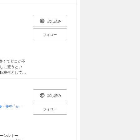
よく呪われてし
ミック限定描き
 シルキー
試し読み
フォロー
多くてどこか不
しに遭うとい
転校生としてや
ミックスにはホ
ー 腐乱禁忌」およ
試し読み
/
/
/
あ
美中
かずはしとも
愛田真夕美
フォロー
ラーシルキー