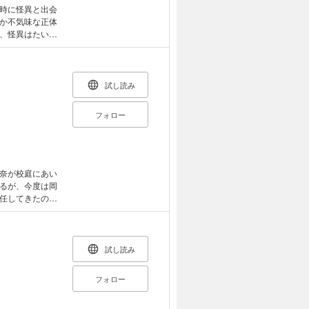
時に怪異と出会
か不気味な正体
、怪異はたいて
て家中を何かが
しまわっている
かったの
ー シルキー
試し読み
フォロー
奈が校庭にあい
るが、今度は岡
任してきたのだ
 Vol.32に収
試し読み
フォロー