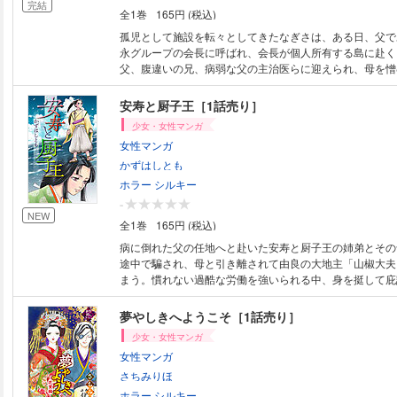
完結
全1巻
165円 (税込)
孤児として施設を転々としてきたなぎさは、ある日、父で
永グループの会長に呼ばれ、会長が個人所有する島に赴く
父、腹違いの兄、病弱な父の主治医らに迎えられ、母を憎
惑いながらも初めての家族との生活に期待がふくらむなぎ
の夜、奇妙な唸り声を耳にする―――(49P)(この作品は
安寿と厨子王［1話売り］
ン：ホラー シルキー増刊 戦戦恐恐 Vol.5に収録されてい
少女・女性マンガ
ご注意ください。)
女性マンガ
かずはしとも
ホラー シルキー
-
NEW
全1巻
165円 (税込)
病に倒れた父の任地へと赴いた安寿と厨子王の姉弟とその
途中で騙され、母と引き離されて由良の大地主「山椒大夫
まう。慣れない過酷な労働を強いられる中、身を挺して庇
寿に厨子王は自身の不甲斐なさを恥じ、山椒大夫のもとか
するーー。(44P)(この作品はウェブ・マガジン：ホラー シル
夢やしきへようこそ［1話売り］
に収録されています。重複購入にご注意ください。)
少女・女性マンガ
女性マンガ
さちみりほ
ホラー シルキー