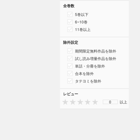
全巻数
5巻以下
6~10巻
11巻以上
除外設定
期間限定無料作品を除外
試し読み増量作品を除外
単話・分冊を除外
合本を除外
タテヨミを除外
レビュー
0
以上