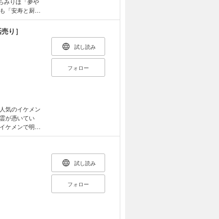
さちみりほ「夢や
も「安寿と厨子
東京都市伝説」
保先生の“非”日
話売り］
ぃんぐ～ガミ先
らし」 愛田真
試し読み
フォロー
人気のイケメン
霊が憑いてい
イケメンで明る
れる。気付くと
なラッキー？な
33P)(この作
されています。重
試し読み
フォロー