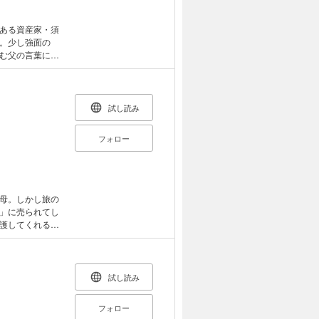
ある資産家・須
。少し強面の
む父の言葉に戸
さ。しかし、そ
ウェブ・マガジ
ます。重複購入に
試し読み
フォロー
母。しかし旅の
」に売られてし
護してくれる安
らの脱走を決意
キー Vol.52
試し読み
フォロー