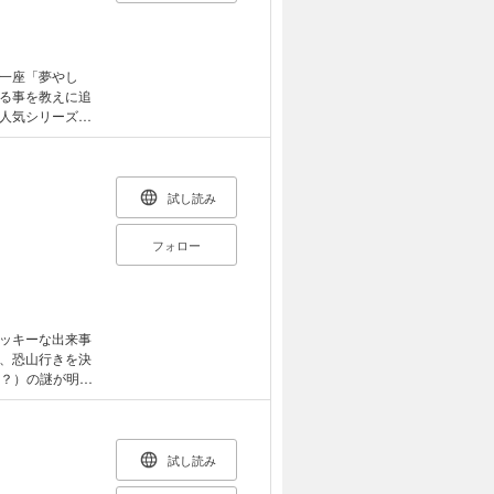
一座「夢やし
る事を教えに追
人気シリーズ、
ラー シルキー
)
試し読み
フォロー
ッキーな出来事
、恐山行きを決
（？）の謎が明ら
ー Vol.22に
試し読み