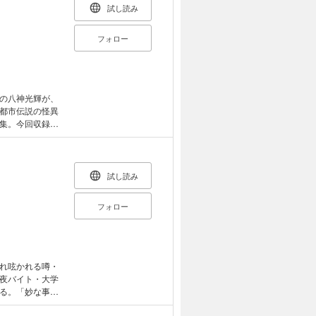
試し読み
フォロー
の八神光輝が、
都市伝説の怪異
集。今回収録の
雨。（このコミ
-04を収録してい
試し読み
フォロー
れ呟かれる噂・
夜バイト・大学
る。「妙な事」
cmほどはあろう