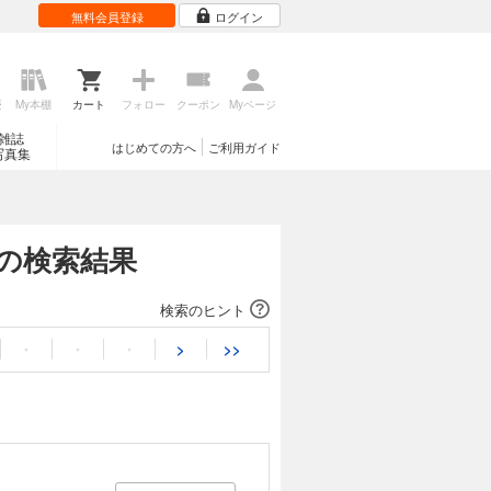
無料会員登録
ログイン
歴
My本棚
カート
フォロー
クーポン
Myページ
雑誌
はじめての方へ
ご利用ガイド
写真集
ーの検索結果
検索のヒント
・
・
・
>
>>