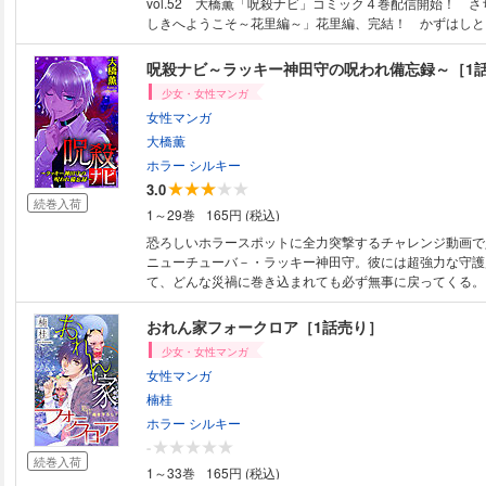
vol.52 大橋薫「呪殺ナビ」コミック４巻配信開始！ 
しきへようこそ～花里編～」花里編、完結！ かずはしと
王」かずはし版「山椒大夫」新装加筆で登場！ 亜月亮「
地下ドル編絶好調！ 永久保貴一「オカルトマンガ家 永久
呪殺ナビ～ラッキー神田守の呪われ備忘録～［1
常」 楠桂「おれん家フォークロア」 水都あくあ「Ｑて
少女・女性マンガ
生のお仕事～」 美中「人魚と逃避リーマンのあまい海暮
女性マンガ
夕美「ファザーグース」表紙：大橋薫
大橋薫
ホラー シルキー
3.0
続巻入荷
1～29巻
165円 (税込)
恐ろしいホラースポットに全力突撃するチャレンジ動画で
ニューチューバ－・ラッキー神田守。彼には超強力な守護
て、どんな災禍に巻き込まれても必ず無事に戻ってくる。
くて人気者で陽キャな彼だが、実は妬み嫉みからよく呪わ
背後に覚えのない女の子の霊がいたりする。これは、そん
おれん家フォークロア［1話売り］
男・神田守大吉の、いろいろな呪いに関する備忘録である。(
少女・女性マンガ
品はウェブ・マガジン：ホラー シルキー Vol.21に収録
女性マンガ
複購入にご注意ください。)
楠桂
ホラー シルキー
-
続巻入荷
1～33巻
165円 (税込)