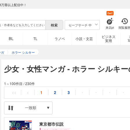
8万冊以上配信中！
Get!
セーフサーチ 中
来店pt
閲覧履
ビジネス
BL
TL
ラノベ
小説・文芸
実用
ンガ
ホラー シルキー
少女・女性マンガ - ホラー シルキ
1～100件目
/
230件
<<
<
1
2
3
・
・
・
・
一致順
東京都市伝説