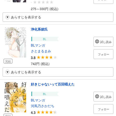
-
275～330円 (税込)
あらすじを表示する
浄化系彼氏
BL
試し読み
BLマンガ
さとまるまみ
フォロー
3.8
完結
742円 (税込)
あらすじを表示する
好きじゃないって百回唱えた
BL
試し読み
BLマンガ
河馬乃さかだち
フォロー
4.3