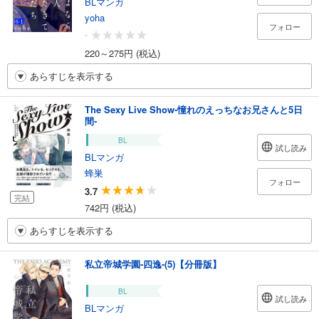
BLマンガ
yoha
フォロー
-
220～275円 (税込)
あらすじを表示する
The Sexy Live Show-憧れのえっちなお兄さんと5日
間-
BL
試し読み
BLマンガ
蜂巣
フォロー
3.7
完結
742円 (税込)
あらすじを表示する
私立帝城学園-四逸-(5)【分冊版】
BL
試し読み
BLマンガ