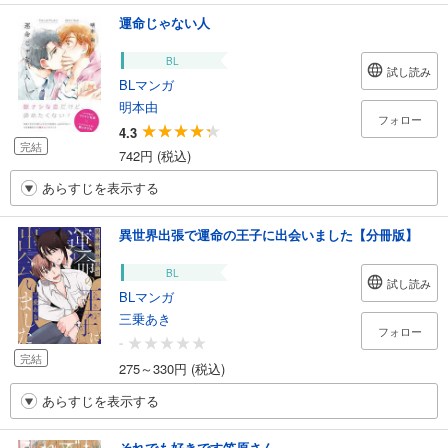
運命じゃない人
BL
試し読み
BLマンガ
明本由
フォロー
4.3
完結
742円 (税込)
あらすじを表示する
異世界出張で運命の王子に出会いました【分冊版】
BL
試し読み
BLマンガ
三乗あき
フォロー
-
完結
275～330円 (税込)
あらすじを表示する
それでも好きです笠原さん