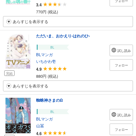
フォロー
3.4
770円 (税込)
あらすじを表示する
ただいま、おかえり-はれのひ-
BL
試し読み
BLマンガ
いちかわ壱
フォロー
4.9
完結
880円 (税込)
あらすじを表示する
蜘蛛神さまのΩ
BL
試し読み
BLマンガ
山冨
フォロー
4.6