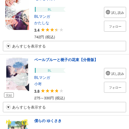
BL
試し読み
BLマンガ
かたしな
フォロー
3.4
742円 (税込)
あらすじを表示する
ベールブルーと梔子の花束【分冊版】
BL
試し読み
BLマンガ
小嵜
フォロー
3.8
完結
275～330円 (税込)
あらすじを表示する
僕らの ゆくさき