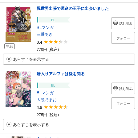
異世界出張で運命の王子に出会いました
BL
試し読み
BLマンガ
三乗あき
フォロー
3.4
完結
770円 (税込)
あらすじを表示する
婿入りアルファは愛を知る
BL
試し読み
BLマンガ
大熊乃まお
フォロー
4.5
275円 (税込)
あらすじを表示する