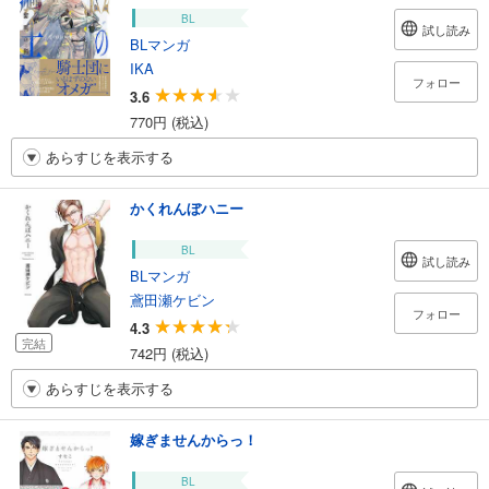
BL
試し読み
BLマンガ
IKA
フォロー
3.6
770円 (税込)
あらすじを表示する
かくれんぼハニー
BL
試し読み
BLマンガ
鳶田瀬ケビン
フォロー
4.3
完結
742円 (税込)
あらすじを表示する
嫁ぎませんからっ！
BL