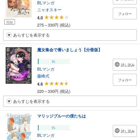
BLマンガ
ニャオスキー
フォロー
4.0
完結
275～330円 (税込)
あらすじを表示する
魔女集会で番いましょう【分冊版】
BL
試し読み
BLマンガ
藤峰式
フォロー
4.6
220～330円 (税込)
あらすじを表示する
マリッジブルーの僕たちは
BL
試し読み
BLマンガ