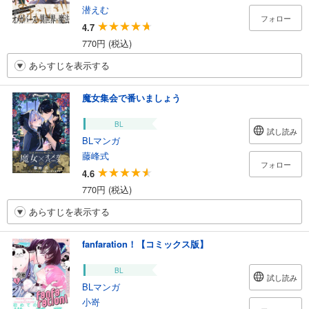
潜えむ
フォロー
4.7
770円 (税込)
あらすじを表示する
魔女集会で番いましょう
BL
試し読み
BLマンガ
藤峰式
フォロー
4.6
770円 (税込)
あらすじを表示する
fanfaration！【コミックス版】
BL
試し読み
BLマンガ
小嵜