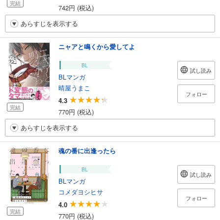
完結
742円 (税込)
あらすじを表示する
ニャアと鳴くから愛してよ
BL
試し読み
BLマンガ
晴屋うまこ
フォロー
4.3
完結
770円 (税込)
あらすじを表示する
魂の番に出逢ったら
BL
試し読み
BLマンガ
コメダヨシヒサ
フォロー
4.0
完結
770円 (税込)