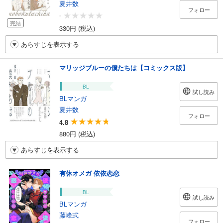
夏井数
フォロー
-
完結
330円 (税込)
あらすじを表示する
マリッジブルーの僕たちは【コミックス版】
BL
試し読み
BLマンガ
夏井数
フォロー
4.8
880円 (税込)
あらすじを表示する
有休オメガ 依依恋恋
BL
試し読み
BLマンガ
藤峰式
フォロー