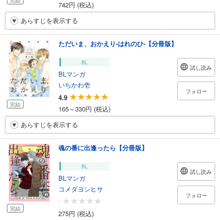
完結
742円 (税込)
あらすじを表示する
ただいま、おかえり-はれのひ-【分冊版】
BL
試し読み
BLマンガ
いちかわ壱
フォロー
4.9
完結
165～330円 (税込)
あらすじを表示する
魂の番に出逢ったら【分冊版】
BL
試し読み
BLマンガ
コメダヨシヒサ
フォロー
-
完結
275円 (税込)