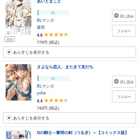
あいとまこと
BL
試し読み
BLマンガ
森世
フォロー
4.6
完結
770円 (税込)
あらすじを表示する
さよなら恋人、またきて友だち
BL
試し読み
BLマンガ
yoha
フォロー
4.4
742円 (税込)
あらすじを表示する
Ωの騎士～黎明の剣（つるぎ）～【コミックス版】