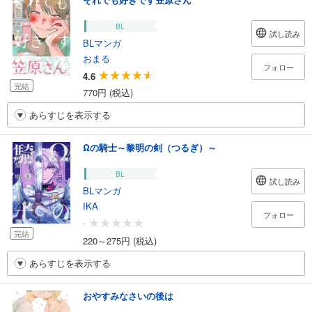
BL
試し読み
BLマンガ
おまる
フォロー
4.6
完結
770円 (税込)
あらすじを表示する
Ωの騎士～黎明の剣（つるぎ）～
BL
試し読み
BLマンガ
IKA
フォロー
-
完結
220～275円 (税込)
あらすじを表示する
おやすみなさいの後は