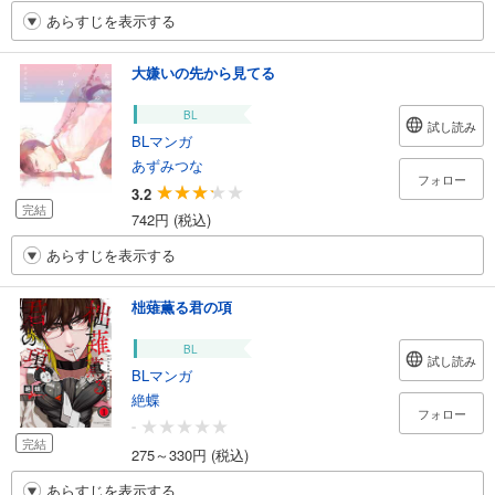
あらすじを表示する
大嫌いの先から見てる
BL
試し読み
BLマンガ
あずみつな
フォロー
3.2
完結
742円 (税込)
あらすじを表示する
柮薙薫る君の項
BL
試し読み
BLマンガ
絶蝶
フォロー
-
完結
275～330円 (税込)
あらすじを表示する