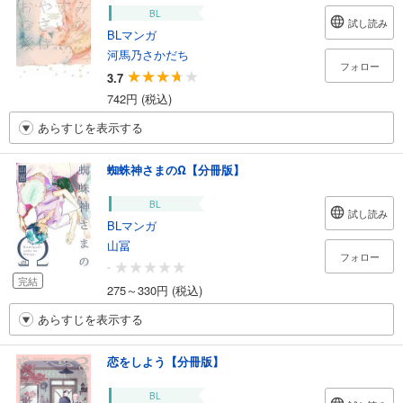
BL
試し読み
BLマンガ
河馬乃さかだち
フォロー
3.7
742円 (税込)
あらすじを表示する
蜘蛛神さまのΩ【分冊版】
BL
試し読み
BLマンガ
山冨
フォロー
-
完結
275～330円 (税込)
あらすじを表示する
恋をしよう【分冊版】
BL