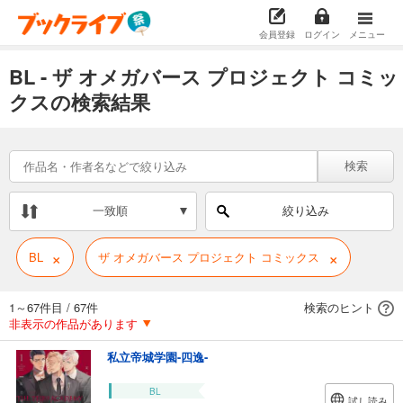
会員登録
ログイン
メニュー
BL - ザ オメガバース プロジェクト コミッ
クスの検索結果
検索
一致順
絞り込み
×
×
BL
ザ オメガバース プロジェクト コミックス
1～67件目
/
67件
検索のヒント
非表示の作品があります
私立帝城学園-四逸-
BL
試し読み