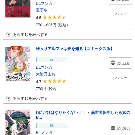
BLマンガ
夏下冬
フォロー
4.5
770～825円 (税込)
あらすじを表示する
婿入りアルファは愛を知る【コミックス版】
BL
試し読み
BLマンガ
大熊乃まお
フォロー
4.7
770円 (税込)
あらすじを表示する
Ωにだけはなりたくない！！ ～異世界転生したら姉の
B...
BL
試し読み
BLマンガ