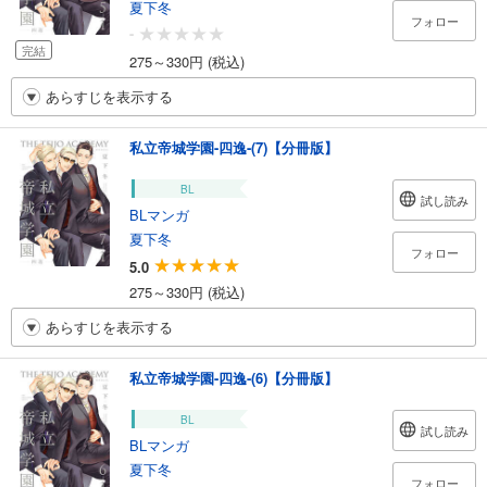
夏下冬
フォロー
-
完結
275～330円 (税込)
あらすじを表示する
私立帝城学園-四逸-(7)【分冊版】
BL
試し読み
BLマンガ
夏下冬
フォロー
5.0
275～330円 (税込)
あらすじを表示する
私立帝城学園-四逸-(6)【分冊版】
BL
試し読み
BLマンガ
夏下冬
フォロー