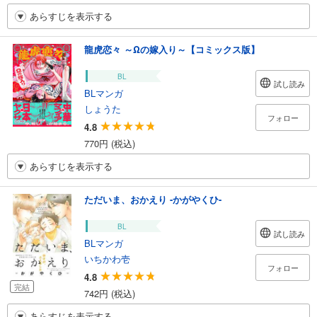
あらすじを表示する
龍虎恋々 ～Ωの嫁入り～【コミックス版】
BL
試し読み
BLマンガ
しょうた
フォロー
4.8
770円 (税込)
あらすじを表示する
ただいま、おかえり -かがやくひ-
BL
試し読み
BLマンガ
いちかわ壱
フォロー
4.8
完結
742円 (税込)
あらすじを表示する