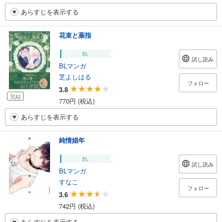
あらすじを表示する
花束と薬指
BL
試し読み
BLマンガ
芝よしはる
フォロー
3.8
完結
770円 (税込)
あらすじを表示する
純情娼年
BL
試し読み
BLマンガ
すなこ
フォロー
3.6
742円 (税込)
あらすじを表示する