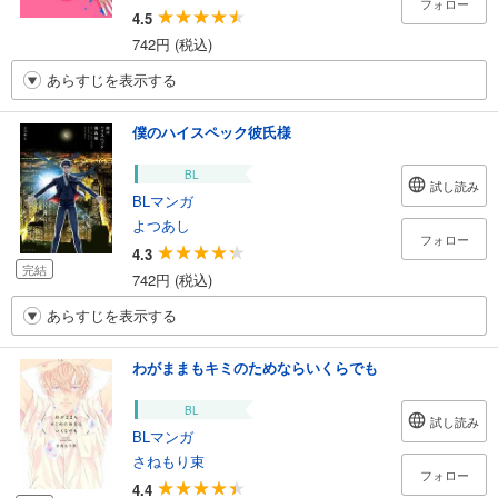
フォロー
4.5
742円 (税込)
あらすじを表示する
僕のハイスペック彼氏様
BL
試し読み
BLマンガ
よつあし
フォロー
4.3
完結
742円 (税込)
あらすじを表示する
わがままもキミのためならいくらでも
BL
試し読み
BLマンガ
さねもり束
フォロー
4.4