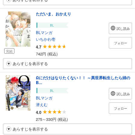
ただいま、おかえり
BL
試し読み
BLマンガ
いちかわ壱
フォロー
4.7
完結
742円 (税込)
あらすじを表示する
Ωにだけはなりたくない！！ ～異世界転生したら姉の
B...
BL
試し読み
BLマンガ
潜えむ
フォロー
4.0
275～330円 (税込)
あらすじを表示する