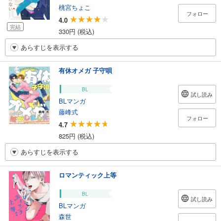
桃宮ちょこ
フォロー
4.0
完結
330円 (税込)
あらすじを表示する
有休オメガ 子守唄
BL
試し読み
BLマンガ
藤峰式
フォロー
4.7
825円 (税込)
あらすじを表示する
ロマンティック上等
BL
試し読み
BLマンガ
森世