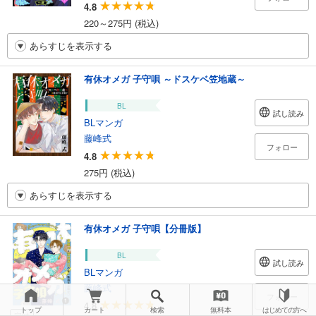
4.8
220～275円 (税込)
あらすじを表示する
有休オメガ 子守唄 ～ドスケベ笠地蔵～
BL
試し読み
BLマンガ
藤峰式
フォロー
4.8
275円 (税込)
あらすじを表示する
有休オメガ 子守唄【分冊版】
BL
試し読み
BLマンガ
藤峰式
フォロー
4.8
トップ
カート
検索
無料本
はじめての方へ
完結