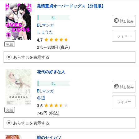
発情童貞オーバードッグス【分冊版】
BL
試し読み
BLマンガ
しょうた
フォロー
4.7
完結
275～330円 (税込)
あらすじを表示する
花代の好きな人
BL
試し読み
BLマンガ
冬辺
フォロー
3.5
完結
742円 (税込)
あらすじを表示する
蛇のセイカツ