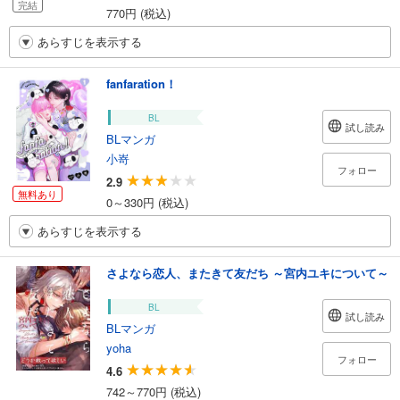
完結
770円 (税込)
あらすじを表示する
fanfaration！
BL
試し読み
BLマンガ
小嵜
フォロー
2.9
無料あり
0～330円 (税込)
あらすじを表示する
さよなら恋人、またきて友だち ～宮内ユキについて～
BL
試し読み
BLマンガ
yoha
フォロー
4.6
742～770円 (税込)