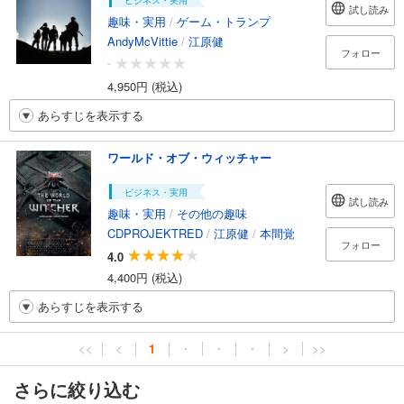
ビジネス・実用
試し読み
趣味・実用
/
ゲーム・トランプ
AndyMcVittie
/
江原健
フォロー
-
4,950円 (税込)
あらすじを表示する
ワールド・オブ・ウィッチャー
ビジネス・実用
試し読み
趣味・実用
/
その他の趣味
CDPROJEKTRED
/
江原健
/
本間覚
フォロー
4.0
4,400円 (税込)
あらすじを表示する
<<
<
1
・
・
・
>
>>
さらに絞り込む