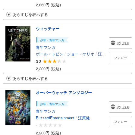
2,860円 (税込)
あらすじを表示する
ウィッチャー
少年・青年マンガ
試し読み
青年マンガ
ポール・トビン
/
ジョー・ケリオ
/
江原健
/
本間覚
フォロー
3.3
2,200円 (税込)
あらすじを表示する
オーバーウォッチ アンソロジー
少年・青年マンガ
試し読み
青年マンガ
BlizzardEntertainment
/
江原健
フォロー
-
2,200円 (税込)