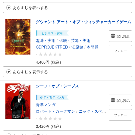
あらすじを表示する
グウェント アート・オブ・ウィッチャーカードゲーム
ビジネス・実用
試し読み
趣味・実用
/
伝統・芸能・美術
CDPROJEKTRED
/
江原健
/
本間覚
フォロー
-
4,400円 (税込)
あらすじを表示する
シーフ・オブ・シーブス
少年・青年マンガ
試し読み
青年マンガ
ロバート・カークマン
/
ニック・スペンサー
/
江原健
フォロー
-
2,420円 (税込)