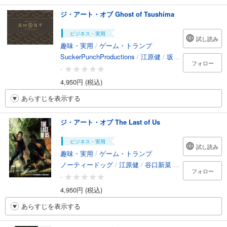
ジ・アート・オブ Ghost of Tsushima
ビジネス・実用
試し読み
趣味・実用
/
ゲーム・トランプ
SuckerPunchProductions
/
江原健
/
坂井大剛
/
石立大介
フォロー
-
4,950円 (税込)
あらすじを表示する
ジ・アート・オブ The Last of Us
ビジネス・実用
試し読み
趣味・実用
/
ゲーム・トランプ
ノーティードッグ
/
江原健
/
谷口新菜
/
八巻里沙
フォロー
-
4,950円 (税込)
あらすじを表示する