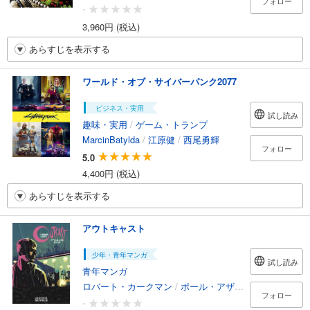
フォロー
-
3,960円 (税込)
あらすじを表示する
ワールド・オブ・サイバーパンク2077
ビジネス・実用
試し読み
趣味・実用
/
ゲーム・トランプ
MarcinBatylda
/
江原健
/
西尾勇輝
フォロー
5.0
4,400円 (税込)
あらすじを表示する
アウトキャスト
少年・青年マンガ
試し読み
青年マンガ
ロバート・カークマン
/
ポール・アザセタ
/
エリザベス
フォロー
-