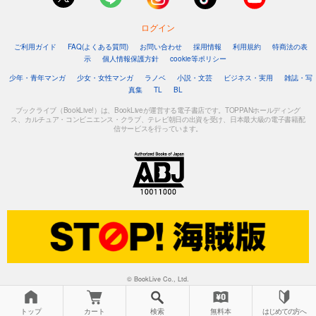
ログイン
ご利用ガイド
FAQ(よくある質問)
お問い合わせ
採用情報
利用規約
特商法の表
示
個人情報保護方針
cookie等ポリシー
少年・青年マンガ
少女・女性マンガ
ラノベ
小説・文芸
ビジネス・実用
雑誌・写
真集
TL
BL
ブックライブ（BookLive!）は、BookLiveが運営する電子書店です。TOPPANホールディング
ス、カルチュア・コンビニエンス・クラブ、テレビ朝日の出資を受け、日本最大級の電子書籍配
信サービスを行っています。
© BookLive Co., Ltd.
トップ
カート
検索
無料本
はじめての方へ