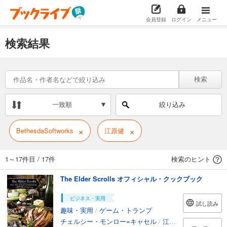
会員登録
ログイン
メニュー
検索結果
検索
一致順
絞り込み
×
×
BethesdaSoftworks
江原健
1～17件目
/
17件
検索のヒント
The Elder Scrolls オフィシャル・クックブック
ビジネス・実用
試し読み
趣味・実用
/
ゲーム・トランプ
チェルシー・モンロー=キャセル
/
江原健