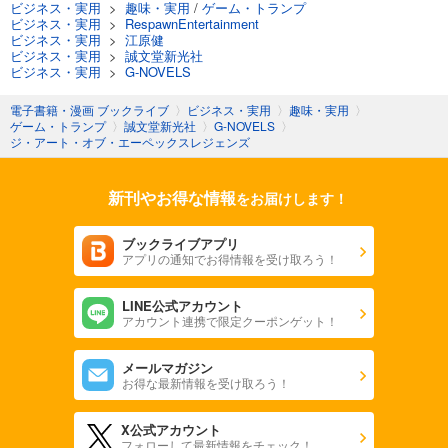
ビジネス・実用
>
趣味・実用
/
ゲーム・トランプ
ビジネス・実用
>
RespawnEntertainment
ビジネス・実用
>
江原健
ビジネス・実用
>
誠文堂新光社
ビジネス・実用
>
G-NOVELS
電子書籍・漫画 ブックライブ
〉
ビジネス・実用
〉
趣味・実用
〉
ゲーム・トランプ
〉
誠文堂新光社
〉
G-NOVELS
〉
ジ・アート・オブ・エーペックスレジェンズ
新刊やお得な情報
をお届けします！
ブックライブアプリ
アプリの通知でお得情報を受け取ろう！
LINE公式アカウント
アカウント連携で限定クーポンゲット！
メールマガジン
お得な最新情報を受け取ろう！
X公式アカウント
フォローして最新情報をチェック！