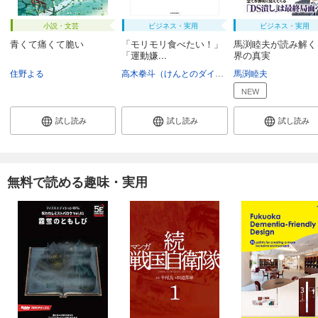
小説・文芸
ビジネス・実用
ビジネス・実用
青くて痛くて脆い
「モリモリ食べたい！」
馬渕睦夫が読み解く
「運動嫌...
界の真実
住野よる
高木拳斗（けんとのダイエット講座）
馬渕睦夫
NEW
試し読み
試し読み
試し読み
無料で読める趣味・実用