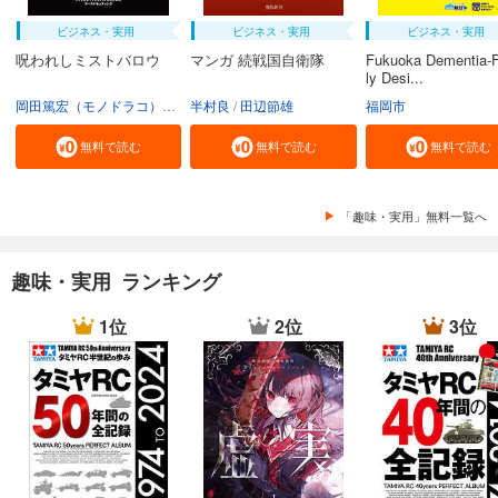
ビジネス・実用
ビジネス・実用
ビジネス・実用
呪われしミストバロウ
マンガ 続戦国自衛隊
Fukuoka Dementia-F
ly Desi...
岡田篤宏（モノドラコ）
宮﨑樹
半村良
田辺節雄
福岡市
無料で読む
無料で読む
無料で読む
「趣味・実用」無料一覧へ
趣味・実用 ランキング
1位
2位
3位