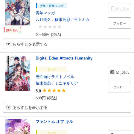
少年・青年マンガ
試し読み
青年マンガ
八月明久
/
櫂末高彰
/
三上ミカ
フォロー
-
無料あり
0～66円 (税込)
あらすじを表示する
Digital Eden Attracts Humanity
ラノベ
試し読み
男性向けライトノベル
櫂末高彰
/
ミユキルリア
フォロー
5.0
638円 (税込)
あらすじを表示する
ファントム オブ キル
ラノベ