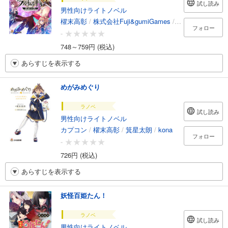
試し読み
男性向けライトノベル
櫂末高彰
/
株式会社Fuji&gumiGames
/
Mai.E（gumi）
フォロー
-
748～759円 (税込)
あらすじを表示する
めがみめぐり
ラノベ
試し読み
男性向けライトノベル
カプコン
/
櫂末高彰
/
箕星太朗
/
kona
フォロー
-
726円 (税込)
あらすじを表示する
妖怪百姫たん！
ラノベ
試し読み
男性向けライトノベル