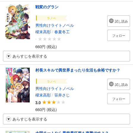
戦変のグラン
ラノベ
試し読み
男性向けライトノベル
櫂末高彰
/
春夏冬工
フォロー
-
660円 (税込)
あらすじを表示する
村長スキルで異世界まったり生活も余裕ですか？
ラノベ
試し読み
男性向けライトノベル
櫂末高彰
/
笹井さじ
フォロー
3.0
660円 (税込)
あらすじを表示する
大国チートなら異世界征服も楽勝ですよ？