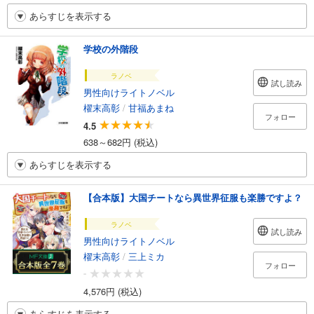
あらすじを表示する
学校の外階段
ラノベ
試し読み
男性向けライトノベル
櫂末高彰
/
甘福あまね
フォロー
4.5
638～682円 (税込)
あらすじを表示する
【合本版】大国チートなら異世界征服も楽勝ですよ？
ラノベ
試し読み
男性向けライトノベル
櫂末高彰
/
三上ミカ
フォロー
-
4,576円 (税込)
あらすじを表示する