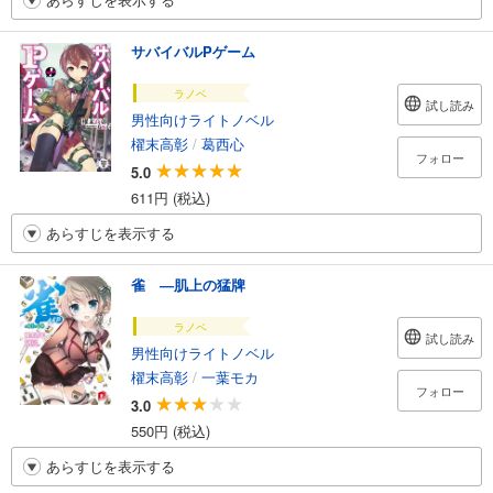
サバイバルPゲーム
ラノベ
試し読み
男性向けライトノベル
櫂末高彰
/
葛西心
フォロー
5.0
611円 (税込)
あらすじを表示する
雀 ―肌上の猛牌
ラノベ
試し読み
男性向けライトノベル
櫂末高彰
/
一葉モカ
フォロー
3.0
550円 (税込)
あらすじを表示する