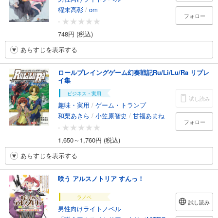
櫂末高彰
/
om
フォロー
-
748円 (税込)
あらすじを表示する
ロールプレイングゲーム幻奏戦記Ru/Li/Lu/Ra リプレ
イ集
ビジネス・実用
試し読み
趣味・実用
/
ゲーム・トランプ
和栗あきら
/
小笠原智史
/
甘福あまね
フォロー
-
1,650～1,760円 (税込)
あらすじを表示する
咲う アルスノトリア すんっ！
ラノベ
試し読み
男性向けライトノベル