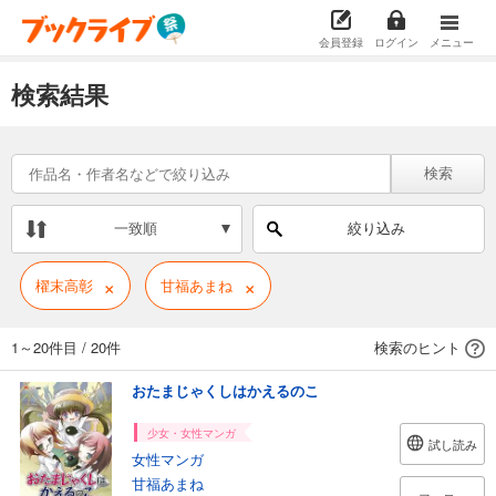
会員登録
ログイン
メニュー
検索結果
検索
一致順
絞り込み
×
×
櫂末高彰
甘福あまね
1～20件目
/
20件
検索のヒント
おたまじゃくしはかえるのこ
少女・女性マンガ
試し読み
女性マンガ
甘福あまね