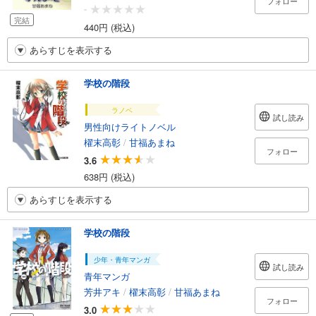
フォロー
-
完結
440円 (税込)
あらすじを表示する
学校の階段
ラノベ
試し読み
男性向けライトノベル
櫂末高彰
/
甘福あまね
フォロー
3.6
638円 (税込)
あらすじを表示する
学校の階段
少年・青年マンガ
試し読み
青年マンガ
芳井アキ
/
櫂末高彰
/
甘福あまね
フォロー
3.0