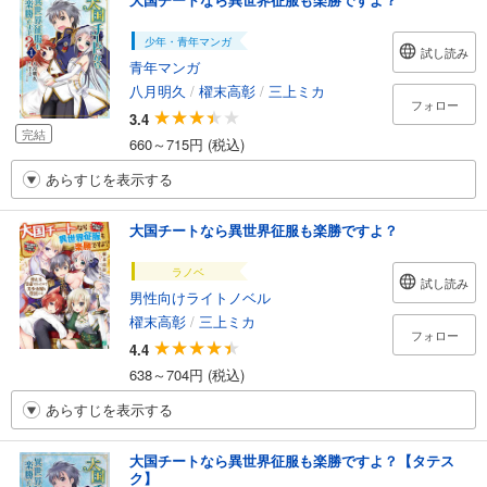
少年・青年マンガ
試し読み
青年マンガ
八月明久
/
櫂末高彰
/
三上ミカ
フォロー
3.4
完結
660～715円 (税込)
あらすじを表示する
大国チートなら異世界征服も楽勝ですよ？
ラノベ
試し読み
男性向けライトノベル
櫂末高彰
/
三上ミカ
フォロー
4.4
638～704円 (税込)
あらすじを表示する
大国チートなら異世界征服も楽勝ですよ？【タテス
ク】