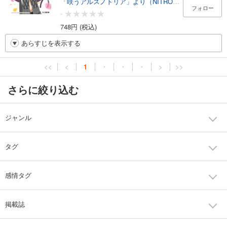
「咲うアルスノトリア」より（NITROPLUS/GOODSMILECOMPANY）
フォロー
-
748円 (税込)
あらすじを表示する
<<
<
1
・
・
・
>
>>
さらに絞り込む
ジャンル
タグ
感情タグ
掲載誌