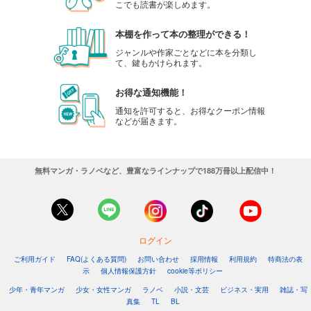
こでも読書が楽しめます。
本棚を作って本の整理ができる！
ジャンルや作家ごとなどに本を分類し
て、鍵もかけられます。
お得な通知機能！
通知を許可すると、お得なクーポン情報
などが届きます。
無料マンガ・ラノベなど、豊富なラインナップで188万冊以上配信中！
ログイン
ご利用ガイド
FAQ(よくある質問)
お問い合わせ
採用情報
利用規約
特商法の表
示
個人情報保護方針
cookie等ポリシー
少年・青年マンガ
少女・女性マンガ
ラノベ
小説・文芸
ビジネス・実用
雑誌・写
真集
TL
BL