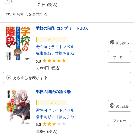
完結
471円 (税込)
あらすじを表示する
学校の階段 コンプリートBOX
ラノベ
試し読み
男性向けライトノベル
櫂末高彰
/
甘福あまね
フォロー
5.0
6,391円 (税込)
あらすじを表示する
学校の階段の踊り場
ラノベ
試し読み
男性向けライトノベル
櫂末高彰
/
甘福あまね
フォロー
3.0
638円 (税込)