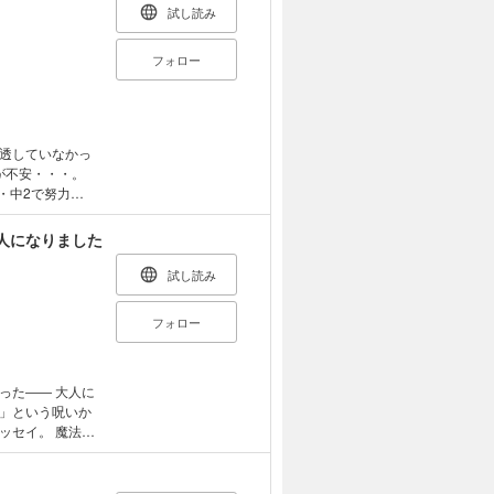
試し読み
フォロー
透していなかっ
困った子」と言わ
ート ・トラブル
人になりました
も驚きの人気者
って、取り巻く世
試し読み
フォロー
― 大人に
」という呪いか
ッセイ。 魔法の
特別賞受賞作品。