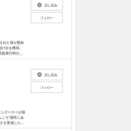
試し読み
フォロー
断された母が懸命
合1位を獲得。
紙版発行時の情
試し読み
フォロー
モンズースーが描
らこそ”個性にあ
さを実感した著
の体験談をコミ