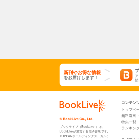
ブ
新刊やお得な情報
ア
をお届けします！
情
コンテン
トップペ
無料漫画
© BookLive Co., Ltd.
特集一覧
ブックライブ（BookLive!）は、
ランキン
BookLiveが運営する電子書店です。
TOPPANホールディングス、カルチ