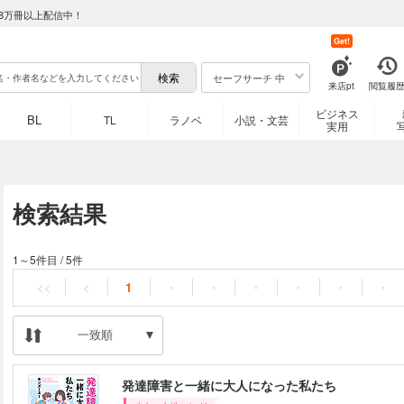
8万冊以上配信中！
Get!
セーフサーチ 中
来店pt
閲覧履
ビジネス
BL
TL
ラノベ
小説・文芸
実用
検索結果
1～5件目
/
5件
<<
<
1
・
・
・
・
・
・
一致順
発達障害と一緒に大人になった私たち