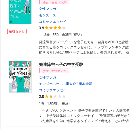
少女・女性マンガ
女性マンガ
モンズースー
コミックエッセイ
3.9
値引きあり
1～3巻
550～605円 (税込)
発達障害グレーゾーンな息子たちを、自身もADHDと診
に育てる姿をコミックエッセイに。アメブロランキング総
描きおろし秘話100ページ以上収録し、発売されます。 ※
報です。
発達障害っ子の中学受験
少女・女性マンガ
女性マンガ
/
/
モンズースー
小川大介
橋本圭司
コミックエッセイ
2.0
1巻
1,650円 (税込)
「生きづらいと思ったら 親子で発達障害でした」の著者
く、中学受験体験コミックエッセイ。 “発達障害の子だか
った進路を中学に進学するタイミングで考えることの大切
者が、発達障害っ子の中学受験に挑んだ家庭を取材し、そ