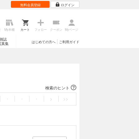
無料会員登録
ログイン
歴
My本棚
カート
フォロー
クーポン
Myページ
雑誌
はじめての方へ
ご利用ガイド
写真集
検索のヒント
・
・
・
>
>>