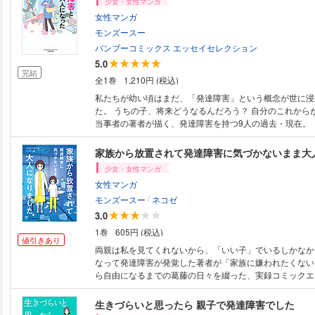
少女・女性マンガ
女性マンガ
モンズースー
バンブーコミックス エッセイセレクション
5.0
完結
全1巻
1,210円 (税込)
私たちが幼い頃はまだ、「発達障害」という概念が世に浸
た。 うちの子、将来どうなるんだろう？ 自分のこれからが不安・・・。
当事者の著者が描く、発達障害を持つ9人の過去・現在。 ・中2で努力を
やめた著者は・・・大人になり、通信制高校に入学 ・「
れ続けたよしこさんが・・・支援学校で子どもたちをサポ
家族から放置されて発達障害に気づかないまま大
メーカーだったたろうくんは・・・自分の特性を知り、母
少女・女性マンガ
に ・生きづらさを感じていたいくさんは・・・投薬によ
女性マンガ
界の変化を実感 知ることで見える未来。 今を生き、未来につなげるため
/
のヒント――。 ★単行本カバー下画像収録★
モンズースー
ネコゼ
3.0
1巻
605円 (税込)
値引きあり
両親は私を見てくれないから、「いい子」でいるしかなかった―
なって発達障害が発覚した著者が「家族に嫌われたくない
ら自由になるまでの葛藤の日々を綴った、実録コミックエ
iらんど大賞2021コミック原作大賞 実話・エッセイ部門
生きづらいと思ったら 親子で発達障害でした