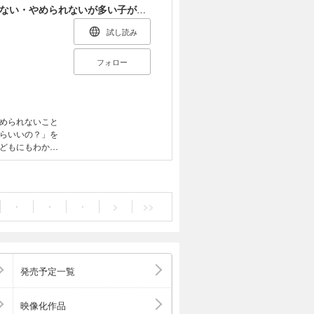
の子どもたちと
マンガでわかる子どもの困りごと攻略ブック できない・やめられないが多い子がわかる解決法
「勉強方法」
）」「緊張の合
試し読み
とに、向き合っ
医師の視点＆中
フォロー
。
められないこと
らいいの？」を
どもにもわかり
・
・
・
>
>>
発売予定一覧
映像化作品