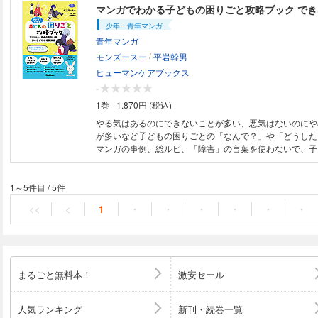
ックにまとめました。 ひとりひとり異なる特性を持つ4人
家族が、「受験を決意した理由」「塾選び」「学校選び」
少年・青年マンガ
「発達障害の診断を受けるか（薬を服用して受験に臨むか
青年マンガ
否」「受験した学校へ進学して感じたこと」などテーマご
/
た壁や大切にしたことなどを描きます。マンガの間には、
モンズースー
平岩幹男
学受験専門家の視点で、親の不安を解決するコラムも充実
ヒューマンケアブックス
-
1巻
1,870円 (税込)
やる気はあるのにできないことが多い、悪気はないのにや
が多いなど子どもの困りごとの「なんで？」や「どうした
マンガの事例、総ルビ、「障害」の言葉を使わないで、子
やすく、大人と一緒に学びやすくしました。
1～5件目
/
5件
<<
<
1
・
・
・
・
・
・
まるごと無料本！
激安セール
人気ランキング
新刊・続巻一覧