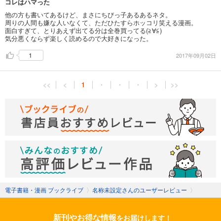
コレはハマった
他の方も書いてあるけど、まさにちびっ子あるあるネタ。
周りの人間も嫌な人いなくて、ただひたすらホッコリ笑える漫画。
面白すぎて、とりあえず出てる分は全巻買ってる(≧∀≦)
気分悪くならず楽しく読めるので大好きになった。
1
2017年09月02日
<<
<
1
・
・
・
>
>>
電子書籍・漫画 ブックライブ
〉
名称未設定さんのユーザーレビュー
〉
新刊やお得な情報
をお届けします！