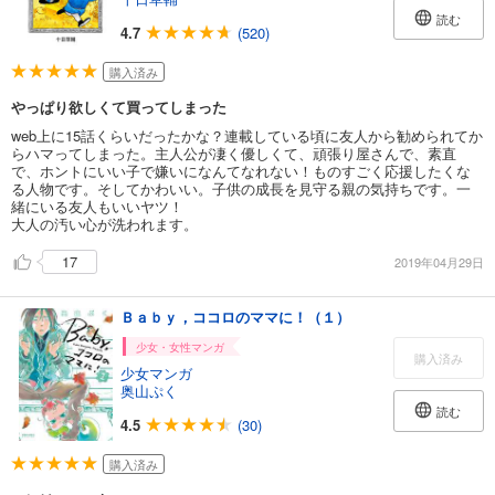
読む
4.7
(520)
購入済み
やっぱり欲しくて買ってしまった
web上に15話くらいだったかな？連載している頃に友人から勧められてか
らハマってしまった。主人公が凄く優しくて、頑張り屋さんで、素直
で、ホントにいい子で嫌いになんてなれない！ものすごく応援したくな
る人物です。そしてかわいい。子供の成長を見守る親の気持ちです。一
緒にいる友人もいいヤツ！
大人の汚い心が洗われます。
17
2019年04月29日
Ｂａｂｙ，ココロのママに！（１）
少女・女性マンガ
購入済み
少女マンガ
奥山ぷく
読む
4.5
(30)
購入済み