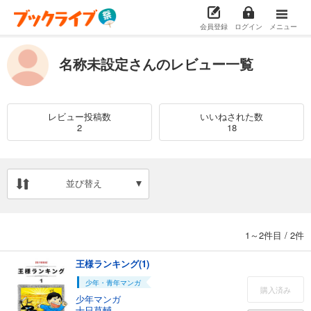
会員登録
ログイン
メニュー
名称未設定さんのレビュー一覧
レビュー投稿数
いいねされた数
2
18
並び替え
1～2件目
/
2件
王様ランキング(1)
少年・青年マンガ
購入済み
少年マンガ
十日草輔