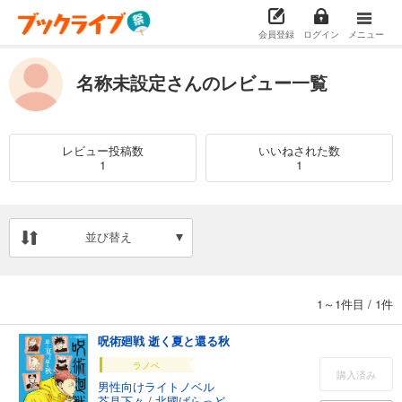
会員登録
ログイン
メニュー
名称未設定さんのレビュー一覧
レビュー投稿数
いいねされた数
1
1
並び替え
1～1件目
/
1件
呪術廻戦 逝く夏と還る秋
ラノベ
購入済み
男性向けライトノベル
芥見下々
/
北國ばらっど