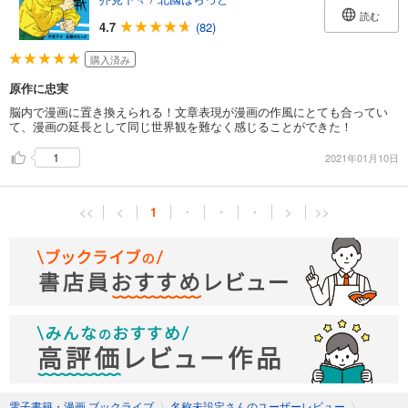
読む
4.7
(82)
購入済み
原作に忠実
脳内で漫画に置き換えられる！文章表現が漫画の作風にとても合ってい
て、漫画の延長として同じ世界観を難なく感じることができた！
1
2021年01月10日
<<
<
1
・
・
・
>
>>
電子書籍・漫画 ブックライブ
〉
名称未設定さんのユーザーレビュー
〉