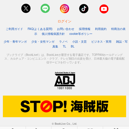
ログイン
ご利用ガイド
FAQ(よくある質問)
お問い合わせ
採用情報
利用規約
特商法の表
示
個人情報保護方針
cookie等ポリシー
少年・青年マンガ
少女・女性マンガ
ラノベ
小説・文芸
ビジネス・実用
雑誌・写
真集
TL
BL
ブックライブ（BookLive!）は、BookLiveが運営する電子書店です。TOPPANホールディング
ス、カルチュア・コンビニエンス・クラブ、テレビ朝日の出資を受け、日本最大級の電子書籍配
信サービスを行っています。
© BookLive Co., Ltd.