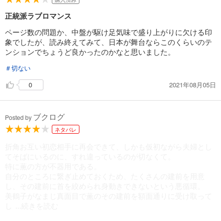
正統派ラブロマンス
ページ数の問題か、中盤が駆け足気味で盛り上がりに欠ける印
象でしたが、読み終えてみて、日本が舞台ならこのくらいのテ
ンションでちょうど良かったのかなと思いました。
＃切ない
2021年08月05日
0
ブクログ
Posted by
ネタバレ
折角お互い初恋相手に再会できて、しかも仮初ながら夫婦とし
てそばにいるのに、すれ違っているのが切なくて。
特に薫の方が不器用である。
自分のところに繋ぎ止めておくため、たくさんの建前を用意
し、その建前に首を絞められ身動きできないという悪循環。
美鶴子がなまじ真面目で薫のその建前を額面通りに受け取って
し
...続きを読む