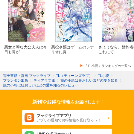
悪女と噂な大公夫人は今
悪役令嬢はゲームのシナ
さようなら、婚約者
日も胃が...
リオに貢...
これにて...
「TL小説」ランキングの一覧へ
電子書籍・漫画 ブックライブ
〉
TL（ティーンズラブ）
〉
TL小説
〉
プランタン出版
〉
ティアラ文庫
〉
籠の小鳥は狂おしいほどの愛を知る
〉
籠の小鳥は狂おしいほどの愛を知るのレビュー
新刊やお得な情報
をお届けします！
ブックライブアプリ
アプリの通知でお得情報を受け取ろう！
LINE公式アカウント