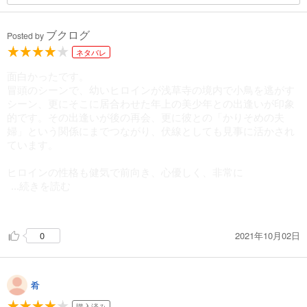
ブクログ
Posted by
ネタバレ
面白かったです。
冒頭のシーンで、幼いヒロインが浅草寺の境内で小鳥を逃がす
シーン、更にそこに居合わせた年上の美少年との出逢いが印象
的です。その出逢いが後の再会、更に彼との「かりそめの夫
婦」という関係にまでつながり、伏線としても見事に活かされ
ています。
ヒロインの性格も健気で前向き、心優しく、非常に
...続きを読む
好感が持てるキャラクターです。ヒーローも一見、クールを通
り越して冷徹なのかと思われますが、実際にはヒロインを大切
2021年10月02日
0
にする男気のあるキャラです。
明治の文明開化頃を舞台に物語が展開し、鹿鳴館文化が華やか
なりし、古き良き時代と設定が効果的に使われており、読み応
えもあり、すらすらと最後まで愉しく読めました。
肴
購入済み