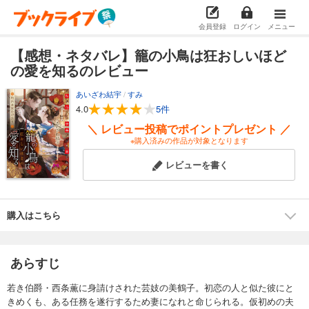
会員登録
ログイン
メニュー
【感想・ネタバレ】籠の小鳥は狂おしいほど
の愛を知るのレビュー
あいざわ結宇
/
すみ
4.0
5件
＼ レビュー投稿でポイントプレゼント ／
※購入済みの作品が対象となります
レビューを書く
購入はこちら
あらすじ
若き伯爵・西条薫に身請けされた芸妓の美鶴子。初恋の人と似た彼にと
きめくも、ある任務を遂行するため妻になれと命じられる。仮初めの夫