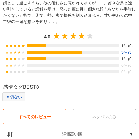
婦として過ごすうち、彼の優しさに惹かれてゆくが――。好きな男と逢
い引きしていると誤解を受け、怒った薫に押し倒され!?「あなたを手放し
たくない」指で、舌で、熱い楔で快感を刻み込まれる。甘い交わりの中
で彼の一途な想いを知り……。
4.0
1件 (0)
3件 (3)
1件 (0)
0件 (0)
0件 (0)
感情タグBEST3
＃切ない
すべてのレビュー
ネタバレのみ
評価高い順