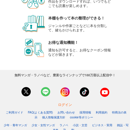
作品をダウンロードすれば、いつでもど
こでも読書が楽しめます。
本棚を作って本の整理ができる！
ジャンルや作家ごとなどに本を分類し
て、鍵もかけられます。
お得な通知機能！
通知を許可すると、お得なクーポン情報
などが届きます。
無料マンガ・ラノベなど、豊富なラインナップで188万冊以上配信中！
ログイン
ご利用ガイド
FAQ(よくある質問)
お問い合わせ
採用情報
利用規約
特商法の表
示
個人情報保護方針
cookie等ポリシー
少年・青年マンガ
少女・女性マンガ
ラノベ
小説・文芸
ビジネス・実用
雑誌・写
真集
TL
BL