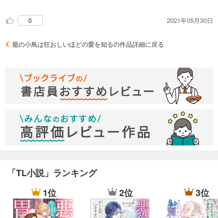
まうから、すれ違いが加速。
籠の鳥として囲いたい訳ではない、自由に飛んでほしいと願い
2021年05月30日
0
つつも、自分から離れていくのが怖くて、他の男と会ったとい
うそれだけで、彼女の処女を奪うほど。
薫、不器用すぎる。
籠の小鳥は狂おしいほどの愛を知るの作品詳細に戻る
彼がもっと素直になっていれば、傍にいながらすれ違わなかっ
ただろうに。
なので、美鶴子が（薫の用意した建前の）役目を終えたあと、
彼が最後の最後でようやく素直になってからの氷解は早かっ
た。
何しろ最初から思い合っている二人なので。
本当にもどかしい展開だったが、ずっとずっとお互い引き摺っ
ていた初恋を成就することができてよかったと思う。
今の二人なら、もっと広い空を飛んでいけるだろう。
それこそ日本を飛び越えて、世界でも。
ラストには、そんな日本を飛び出した二人の後日談もある。
御国の将来のために熱心に勉強しながらも、幸せいっぱいな二
「TL小説」ランキング
人を読めて、こちらも幸せな気分で読み終えることのできた作
品だった。
1位
2位
3位