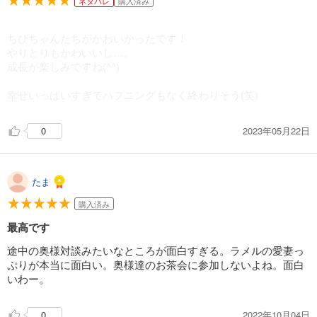
ネタバレ
購入済み
ちびちゃんたちがかわいかったです！
やりとりもかわいいし…。
成長が楽しみですね(^^)
幸せいっぱいすぎてハプニングもなく終わりそう(笑)
2023年05月22日
0
たま
購入済み
最高です
途中の奥様対談みたいなところが面白すぎる。ラメルの愛妻っ
ぷりが本当に面白い。奥様達のお茶会に参加しないよね。面白
いわー。
2022年10月04日
0