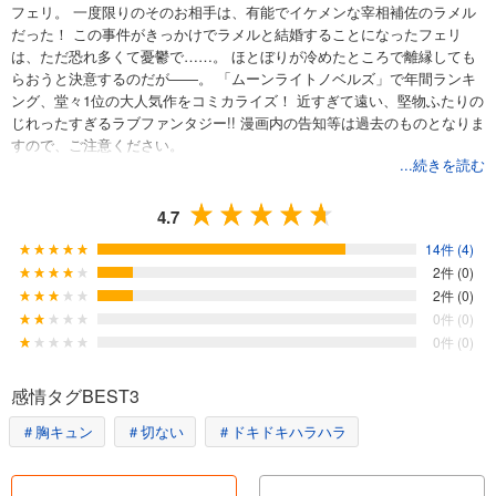
フェリ。 一度限りのそのお相手は、有能でイケメンな宰相補佐のラメル
だった！ この事件がきっかけでラメルと結婚することになったフェリ
は、ただ恐れ多くて憂鬱で……。 ほとぼりが冷めたところで離縁しても
らおうと決意するのだが――。 「ムーンライトノベルズ」で年間ランキ
ング、堂々1位の大人気作をコミカライズ！ 近すぎて遠い、堅物ふたりの
じれったすぎるラブファンタジー!! 漫画内の告知等は過去のものとなりま
すので、ご注意ください。
...続きを読む
4.7
14件 (4)
2件 (0)
2件 (0)
0件 (0)
0件 (0)
感情タグBEST3
＃胸キュン
＃切ない
＃ドキドキハラハラ