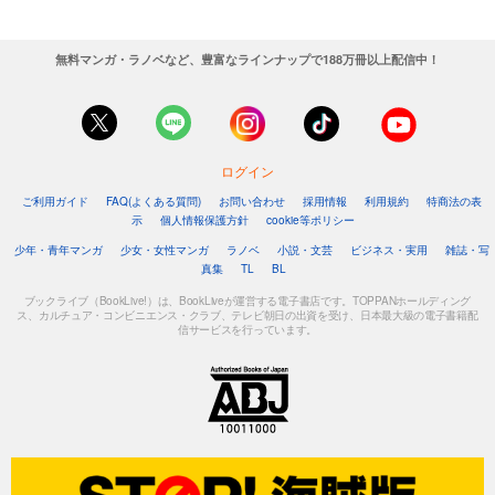
無料マンガ・ラノベなど、豊富なラインナップで188万冊以上配信中！
ログイン
ご利用ガイド
FAQ(よくある質問)
お問い合わせ
採用情報
利用規約
特商法の表
示
個人情報保護方針
cookie等ポリシー
少年・青年マンガ
少女・女性マンガ
ラノベ
小説・文芸
ビジネス・実用
雑誌・写
真集
TL
BL
ブックライブ（BookLive!）は、BookLiveが運営する電子書店です。TOPPANホールディング
ス、カルチュア・コンビニエンス・クラブ、テレビ朝日の出資を受け、日本最大級の電子書籍配
信サービスを行っています。