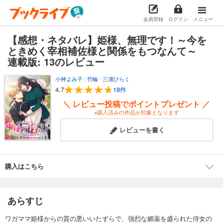
会員登録
ログイン
メニュー
【感想・ネタバレ】姫様、無理です！～今を
ときめく宰相補佐様と関係をもつなんて～
連載版: 13のレビュー
小神よみ子
/
竹輪
/
三浦ひらく
4.7
18件
＼ レビュー投稿でポイントプレゼント ／
※購入済みの作品が対象となります
レビューを書く
購入はこちら
あらすじ
ワガママ姫様からの質の悪いいたずらで、強烈な媚薬を盛られた侍女の