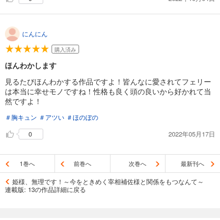
にんにん
購入済み
ほんわかします
見るたびほんわかする作品ですよ！皆んなに愛されてフェリー
は本当に幸せモノですね！性格も良く頭の良いから好かれて当
然ですよ！
＃胸キュン
＃アツい
＃ほのぼの
2022年05月17日
0
1巻へ
前巻へ
次巻へ
最新刊へ
姫様、無理です！～今をときめく宰相補佐様と関係をもつなんて～
連載版: 13の作品詳細に戻る