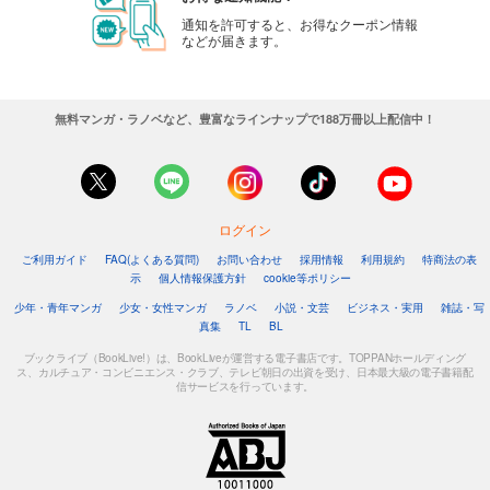
通知を許可すると、お得なクーポン情報
などが届きます。
無料マンガ・ラノベなど、豊富なラインナップで188万冊以上配信中！
ログイン
ご利用ガイド
FAQ(よくある質問)
お問い合わせ
採用情報
利用規約
特商法の表
示
個人情報保護方針
cookie等ポリシー
少年・青年マンガ
少女・女性マンガ
ラノベ
小説・文芸
ビジネス・実用
雑誌・写
真集
TL
BL
ブックライブ（BookLive!）は、BookLiveが運営する電子書店です。TOPPANホールディング
ス、カルチュア・コンビニエンス・クラブ、テレビ朝日の出資を受け、日本最大級の電子書籍配
信サービスを行っています。