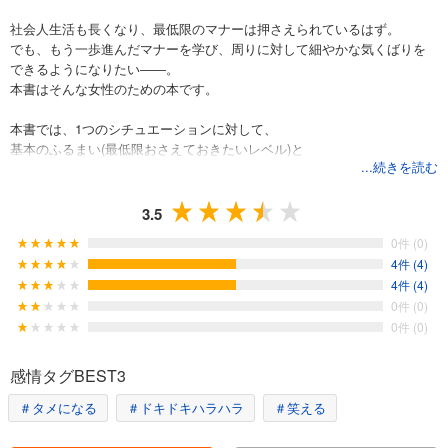
社会人生活も長くなり、最低限のマナーは押さえられているはず。
でも、もう一歩進んだマナーを学び、周りに対して細やかな気くばりを
できるようになりたい――。
本書はそんな女性のための本です。
本書では、1つのシチュエーションに対して、
基本のふるまい(最低限おさえておきたいレベル)と
...続きを読む
ワンランク上の気くばりをプラスしたふるまいを掲載。
自分のレベル感を確認しつつ、大人の女性としてめざしたい、
さりげなく品のあるふるまいを学べます。
3.5
0件 (0)
4件 (4)
4件 (4)
0件 (0)
0件 (0)
感情タグBEST3
＃タメになる
＃ドキドキハラハラ
＃笑える