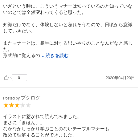
いざという時に、こういうマナーは知っているのと知っていな
いのとでは全然変わってくると思った。
知識だけでなく、体験しないと忘れそうなので、日頃から意識
していきたい。
またマナーとは、相手に対する思いやりのことなんだなと感じ
た。
形式的に覚えるの
...続きを読む
ではなく、その場その場で臨機応変に相手が心地いい振る舞い
ができるようになりたいと思えた。
2020年04月20日
0
ただ、ところどころ説明だけでは、ん？と思うところがあった
ので図解があるとより良かったかな。
ブクログ
Posted by
でも全体的にとても読みやすかった。
イラストに惹かれて読んでみました。
まさに「きほん」。
なかなかしっかり学ぶことのないテーブルマナーも
改めて理解することができました。