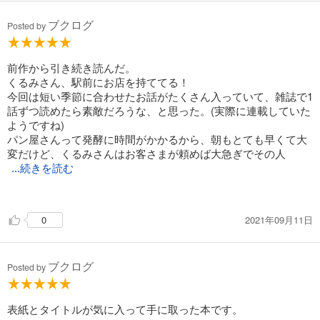
ブクログ
Posted by
前作から引き続き読んだ。
くるみさん、駅前にお店を持ててる！
今回は短い季節に合わせたお話がたくさん入っていて、雑誌で1
話ずつ読めたら素敵だろうな、と思った。(実際に連載していた
ようですね)
パン屋さんって発酵に時間がかかるから、朝もとても早くて大
変だけど、くるみさんはお客さまが頼めば大急ぎでその人
...続きを読む
のためにパンを焼いてあげて、働き者だなあと感心してしま
う。
2021年09月11日
0
甘いパンが多いので、次はフランスパンとかも登場させて欲し
いなと思った。
ブクログ
Posted by
表紙とタイトルが気に入って手に取った本です。