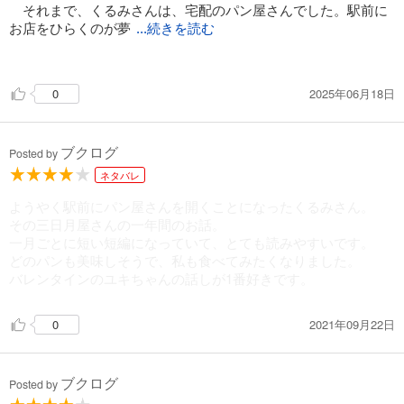
それまで、くるみさんは、宅配のパン屋さんでした。駅前に
お店をひらくのが夢
...続きを読む
で、それがこの春、やっと実現したのです。
「三日月屋」の一年を描いた童話です。
2025年06月18日
0
もちろん、お客さんは、精霊や動物たちもやって来ます。
もくじ
ブクログ
Posted by
キツネのパン
ネタバレ
カッパのパン
カエルのパン
ようやく駅前にパン屋さんを開くことになったくるみさん。
魔術師のパン
その三日月屋さんの一年間のお話。
十五夜のパン
一月ごとに短い短編になっていて、とても読みやすいです。
はちみつのパン
どのパンも美味しそうで、私も食べてみたくなりました。
木枯らしのパン
バレンタインのユキちゃんの話しが1番好きです。
クリスマスのパン
ウサギのパン
2021年09月22日
0
バレンタインデーのパン
春風のパン
結婚式のパン
ブクログ
Posted by
あとがき