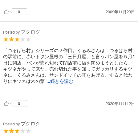
ネ、カッパ、カエル、タヌキ、クマ、ウサギ、ハクガン、ねこ)
(四季)(シリーズ・2)。おすすめ(３年生)。F中学年～
2009年11月23日
0
ブクログ
Posted by
「つるばら村」シリーズの２作目。くるみさんは、つるばら村
の駅前に、赤いトタン屋根の「三日月屋」と言うパン屋を５月1
日に開店。パンが売れ切れて閉店前に店を閉めようとしたら、
キツネがやって来た。売れ切れた事を知ってガッカリするキツ
ネに、くるみさんは、サンドイッチの耳をあげる。すると代わ
りにキツネは木の葉
...続きを読む
の魔法でカーテンを付けてくれた。
2020年11月12日
0
三日月屋の開店した5月から、約1年間の話。季節季節に、擬人
化された動物や自然現象が三日月屋に訪れる。そして、くるみ
さんのパンを食べて幸せになって帰って行く。皆んな代金の代
ブクログ
わりに、くるみさんが幸せになるものを置いて行ってくれる。
Posted by
12の章になっていて、とても読み易い。ワクワクドキドキはな