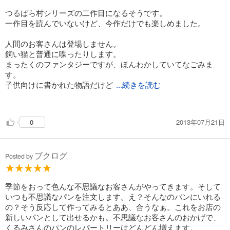
つるばら村シリーズの二作目になるそうです。
一作目を読んでいないけど、今作だけでも楽しめました。
人間のお客さんは登場しません。
飼い猫と普通に喋ったりします。
まったくのファンタジーですが、ほんわかしていてなごみま
す。
子供向けに書かれた物語だけど
...続きを読む
、大人が読んでも読みやすいと思います。
いろんなおいしそうなパンが出てくるので、サンドイッチを食
2013年07月21日
0
べた後に読んだというのに、パンが食べたくなりました。
ブクログ
Posted by
季節をおって色んな不思議なお客さんがやってきます。そして
いつも不思議なパンを注文します。え？そんなのパンにいれる
の？そう反応して作ってみるとああ、合うなぁ。これをお店の
新しいパンとして出せるかも。不思議なお客さんのおかげで、
くるみさんのパンのレパートリーはどんどん増えます。