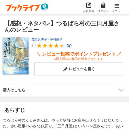
会員登録
ログイン
メニュー
【感想・ネタバレ】つるばら村の三日月屋さ
んのレビュー
茂市久美子
/
中村悦子
4.4
13件
＼ レビュー投稿でポイントプレゼント ／
※購入済みの作品が対象となります
レビューを書く
購入はこちら
あらすじ
つるばら村のくるみさんは、やっと駅前にお店を出せるようになりまし
た。赤い屋根の小さなお店で、｢三日月屋｣というパン屋さんです。あい