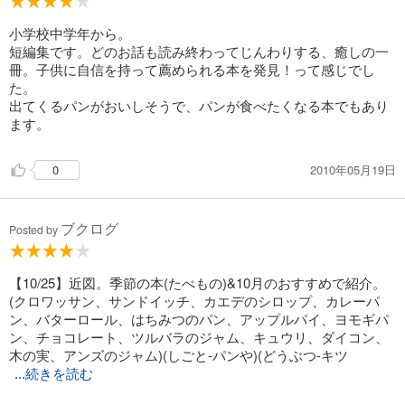
『くるみさんの物語を書きはじめてから、ずいぶんいろいろ
小学校中学年から。
なパンを食べました。
短編集です。どのお話も読み終わってじんわりする、癒しの一
めずらしいパンのことを知ると、電車で、わざわざ買いに
冊。子供に自信を持って薦められる本を発見！って感じでし
でかけたりもしました。』と、あとがきに綴られています。
た。
くるみさんが作る『三日月パン』は、クロワッサンのことな
出てくるパンがおいしそうで、パンが食べたくなる本でもあり
のも、紹介されています。
ます。
動物や精霊の魔法のかかったパンの味が気になりますね。
私も、パンは大好きですから、珍しいジャムが出てくると探
したくなります。
2010年05月19日
0
物語は、まだまだ続くようですから、楽しみです。
もちろん、中村悦子さんの、可愛らしいほのぼのした絵も楽
しみの一つです(=^ェ^=)
ブクログ
Posted by
【10/25】近図。季節の本(たべもの)&10月のおすすめで紹介。
(クロワッサン、サンドイッチ、カエデのシロップ、カレーパ
ン、バターロール、はちみつのパン、アップルパイ、ヨモギパ
ン、チョコレート、ツルバラのジャム、キュウリ、ダイコン、
木の実、アンズのジャム)(しごと-パンや)(どうぶつ-キツ
...続きを読む