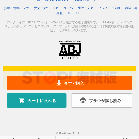
少年・青年マンガ
少女・女性マンガ
ラノベ
小説・文芸
ビジネス・実用
雑誌・写
真集
TL
BL
ブックライブ（BookLive!）は、BookLiveが運営する電子書店です。TOPPANホールディング
ス、カルチュア・コンビニエンス・クラブ、テレビ朝日の出資を受け、日本最大級の電子書籍配
信サービスを行っています。
今すぐ購入
カートに入れる
ブラウザ試し読み
© BookLive Co., Ltd.