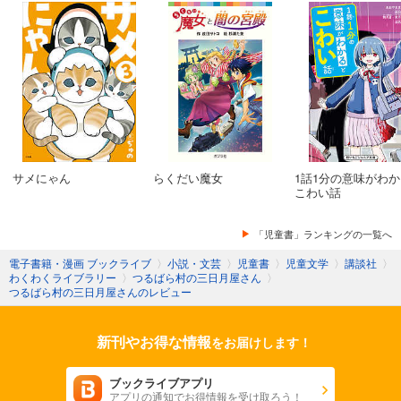
サメにゃん
らくだい魔女
1話1分の意味がわ
こわい話
「児童書」ランキングの一覧へ
電子書籍・漫画 ブックライブ
〉
小説・文芸
〉
児童書
〉
児童文学
〉
講談社
〉
わくわくライブラリー
〉
つるばら村の三日月屋さん
〉
つるばら村の三日月屋さんのレビュー
新刊やお得な情報
をお届けします！
ブックライブアプリ
アプリの通知でお得情報を受け取ろう！