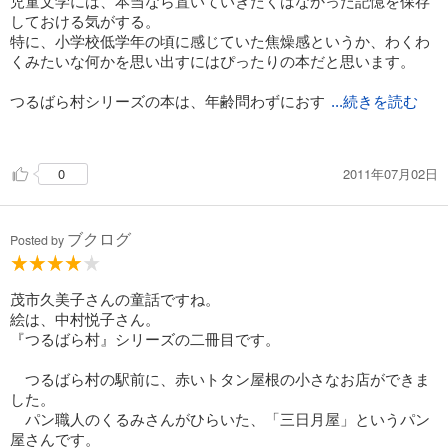
児童文学には、本当なら置いていきたくはなかった記憶を保存
しておける気がする。
特に、小学校低学年の頃に感じていた焦燥感というか、わくわ
くみたいな何かを思い出すにはぴったりの本だと思います。
つるばら村シリーズの本は、年齢問わずにおす
...続きを読む
すめできます。
2011年07月02日
0
ブクログ
Posted by
茂市久美子さんの童話ですね。
絵は、中村悦子さん。
『つるばら村』シリーズの二冊目です。
つるばら村の駅前に、赤いトタン屋根の小さなお店ができま
した。
パン職人のくるみさんがひらいた、「三日月屋」というパン
屋さんです。