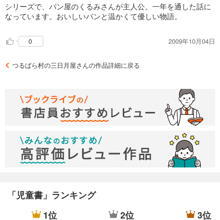
いが、くるみさんの優しさと、来客の可愛いさは、読み手をほ
シリーズで、パン屋のくるみさんが主人公。一年を通した話に
んわかと温かい気持ちにさせる。疲れてまったりしたい大人
なっています。おいしいパンと温かくて優しい物語。
に、読書は苦手と思っている児童にオススメ。
2009年10月04日
0
つるばら村の三日月屋さんの作品詳細に戻る
「児童書」ランキング
1位
2位
3位