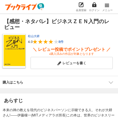
会員登録
ログイン
メニュー
【感想・ネタバレ】ビジネスＺＥＮ入門のレ
ビュー
松山大耕
4.0
8件
＼ レビュー投稿でポイントプレゼント ／
※購入済みの作品が対象となります
レビューを書く
購入はこちら
あらすじ
本来の禅の教えを現代のビジネスパーソンに示唆できる人、それが大耕
さん!――伊藤穰一(MITメディアラボ所長)この本は、世界のビジネスリー