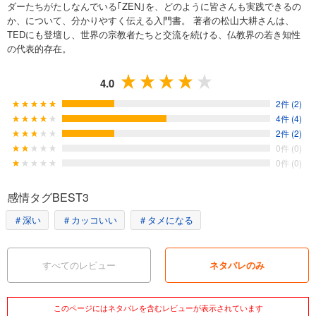
ダーたちがたしなんでいる｢ZEN｣を、どのように皆さんも実践できるの
か、について、分かりやすく伝える入門書。 著者の松山大耕さんは、
TEDにも登壇し、世界の宗教者たちと交流を続ける、仏教界の若き知性
の代表的存在。
4.0
2件 (2)
4件 (4)
2件 (2)
0件 (0)
0件 (0)
感情タグBEST3
＃深い
＃カッコいい
＃タメになる
すべてのレビュー
ネタバレのみ
このページにはネタバレを含むレビューが表示されています