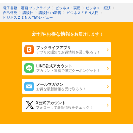
映る、武器になる。
電子書籍・漫画 ブックライブ
〉
ビジネス・実用
〉
ビジネス・経済
〉
自己啓発
〉
講談社
〉
講談社+α新書
〉
ビジネスＺＥＮ入門
〉
・日本では守破離という言葉がある。型を学び、型を突き詰め
ビジネスＺＥＮ入門のレビュー
た後に、型破りのステージが来る。形無しの型破りは長続きせ
ず、一発屋で終わることが多いのではないか。これをクリエイ
新刊やお得な情報
ティブという考えに置き換えると、西洋では生まれる数は多い
をお届けします！
が形の無い斬新さ、目新しさが多いのでないか。一方で、日本
では生まれる数は少ないかもしれないが形を突き詰めて研ぎ澄
ブックライブアプリ
まされた普遍的に受け継がれるものが多いのではないか。
アプリの通知でお得情報を受け取ろう！
・リーダーシップというのは身に付けようと思って身に付くも
LINE公式アカウント
のではなく、人として当たり前のことをし続けた先に自ずとつ
アカウント連携で限定クーポンゲット！
いてくるもの。
メールマガジン
・いいことは、世の中をゆがめる可能性があることに心を致さ
お得な最新情報を受け取ろう！
なければならない。いいことをしたいという自己満足のための
行為になっていないか、本当に世のためになることなのかを考
X公式アカウント
えること。
フォローして最新情報をチェック！
・与えられた環境の中で、いま自分ができる最良のことをす
る。他人の行動に干渉し、あれこれと思いを膨らませない。