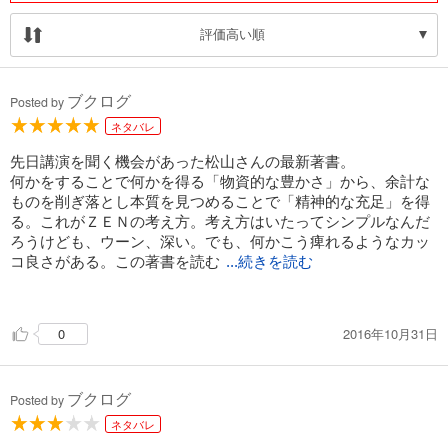
評価高い順
ブクログ
Posted by
ネタバレ
先日講演を聞く機会があった松山さんの最新著書。
何かをすることで何かを得る「物資的な豊かさ」から、余計な
ものを削ぎ落とし本質を見つめることで「精神的な充足」を得
る。これがＺＥＮの考え方。考え方はいたってシンプルなんだ
ろうけども、ウーン、深い。でも、何かこう痺れるようなカッ
コ良さがある。この著書を読む
...続きを読む
と、ちょっとだけ大人の階段を登れるような気がします。
2016年10月31日
0
・働きを見る。意味の無いことにでも、意味の無いことにこ
そ、どのような心がけで対応しているかで、その人の本質が透
けてみえる。どんな些細なことにでも心を砕いて対応出来る人
ブクログ
間なんかを見る。
Posted by
ネタバレ
・陰徳。誰が見ているわけでもないが、良い行いをすること。