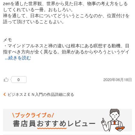
良いことをしていれば主張しなくても、自ずとその行いはわか
zenを通した世界観、世界から見た日本、物事の考え方をしる
るもの。そしてその人の人格が磨かれ、にじみ出るものが出て
してくれている一冊。おもしろい。
くる。
禅を通して、日本についてどういうところなのか、位置付けを
語って頂けていることもよい。
・禅は本当にシンプル。しかし、ただ手を抜いただけの単純な
ものとは異なる。考え抜いたあげくの究極形。無駄なものを何
一つつかっていない。だからこそ、そこに見る人の気持ちが反
メモ
映され人をの心を動かす。
・マインドフルネスと禅の違いは根本にある瞑想する動機、目
指すべき方向が全く異なる。効果があるからやろうというゲイ
・キリスト教やイスラム教は一神教。人類を超越した絶対なる
...続きを読む
神を崇め、神に導いて貰う、すなわち何かをすることでゲイン
ンの考え方がマインドフルネス。禅は御利益のためではなく、
するというスタンス。一方の仏教は、お釈迦様も同じ人間であ
それを実践することが目的になる。
り、お釈迦様同様、１人の人間が修行を通じて、悟りを開ける
2020年06月18日
0
・日本の価値観。懐石料理にはメインがない。believe in somet
と考えるもの。何かを信じた対価として救って貰うのではな
hingでなく、respect for something
く、自らの修行で道を切り開くというスタンス。同じ宗教でも
・グローバルリーダーに大切な資質は感動できること。心が大
スタンスは全く異なる。
ビジネスＺＥＮ入門の作品詳細に戻る
切。日々自分の心に向き合い、心に問いかけながら過ごすこ
と。それが禅を通じて目指していること
・マインドフルネスと禅は似て非なるもの。マインドフルネス
・不二の態度。二つに完全に切り分けて考えない。
は心の安定を求めて行うもの。一方、禅は瞑想なら瞑想を、走
るなら走ることそのものを、ただ集中して行う。つまり行動の
対価を求めるか否か、が根本的に異なる。確かにマインドフル
ネスにより、一時的には心の安定がもたらされると思うが、こ