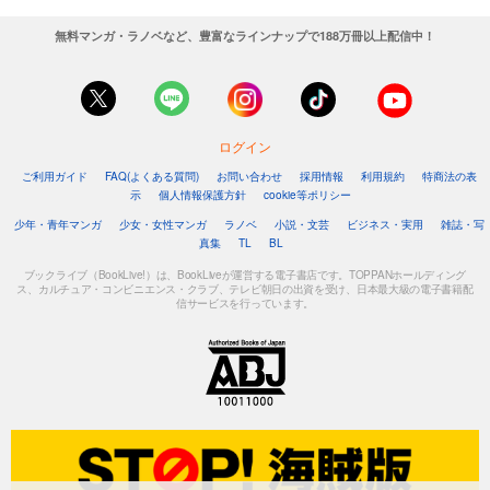
無料マンガ・ラノベなど、豊富なラインナップで188万冊以上配信中！
ログイン
ご利用ガイド
FAQ(よくある質問)
お問い合わせ
採用情報
利用規約
特商法の表
示
個人情報保護方針
cookie等ポリシー
少年・青年マンガ
少女・女性マンガ
ラノベ
小説・文芸
ビジネス・実用
雑誌・写
真集
TL
BL
ブックライブ（BookLive!）は、BookLiveが運営する電子書店です。TOPPANホールディング
ス、カルチュア・コンビニエンス・クラブ、テレビ朝日の出資を受け、日本最大級の電子書籍配
信サービスを行っています。