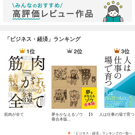
の安定は長く続くものではない。一方で、禅は、一時的な安定
がすぐに得られることはないが、突き詰めて行けば永い安定が
もたらされるもの。
・無意識の意識。人が意識出来るのはわずか５％。９５％は無
意識がしめる。人間は極限を超えることで初めて無意識の領域
に働きかけることができる。この無意識の領域をも正していく
「ビジネス・経済」ランキング
ために、極限を超える修行を行う。
1位
2位
3位
・今、我々が豊かな生活が出来るのは先代が築き上げてきたも
のがあったからこそ。先代の遺産を食い潰してばかりで、未来
に残す種を植えられているのか。危機感を持つべき。
・不二。白か黒かといった二次元的な捉え方はしないという考
え方。何事も二つの立場に分けることはできず、その間には無
限の立場や考え方があると捉えるのが日本流。グローバルとい
うと、海外の考え方に我々が歩みよらねばならないと考えがち
だが、大事なのはお互いの国の考え方やスタンスを尊重するこ
と。日本には日本の考え方があるのだからそこはもっと自信を
筋肉が全て
夢をかなえるゾウ 【5
人は仕事の場で育つ
持つべき。不二というスタンスを持つ日本だからこそ、相手の
冊合本版...
国を尊重出来るし、また、日本人の曖昧さはマイナスのイメー
ジでとらえられがちがだが、ビジネスの世界で考えるなら、こ
の曖昧な態度が非常に交渉しにくい、ハードネゴシエーターに
「ビジネス・経済」ランキングの一覧へ