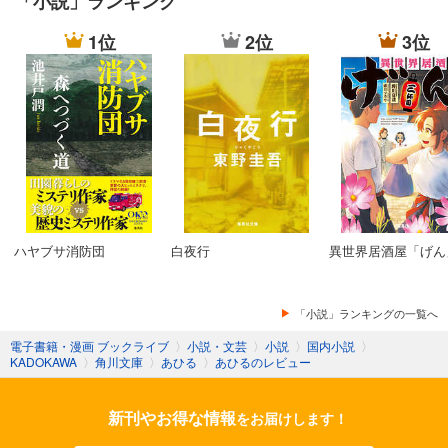
「小説」ランキング
1位
2位
3位
ハヤブサ消防団
白夜行
異世界居酒屋「げん
「小説」ランキングの一覧へ
電子書籍・漫画 ブックライブ
〉
小説・文芸
〉
小説
〉
国内小説
〉
KADOKAWA
〉
角川文庫
〉
あひる
〉
あひるのレビュー
新刊やお得な情報
をお届けします！