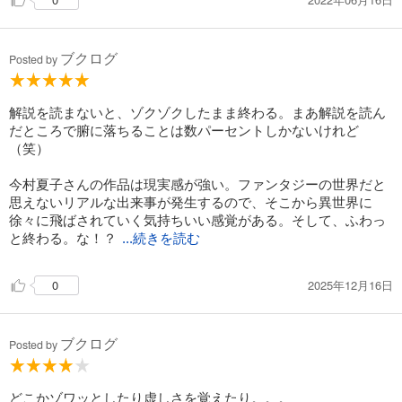
ブクログ
Posted by
解説を読まないと、ゾクゾクしたまま終わる。まあ解説を読ん
だところで腑に落ちることは数パーセントしかないけれど
（笑）
今村夏子さんの作品は現実感が強い。ファンタジーの世界だと
思えないリアルな出来事が発生するので、そこから異世界に
徐々に飛ばされていく気持ちいい感覚がある。そして、ふわっ
と終わる。な！？
...続きを読む
という気持ち。
2025年12月16日
0
ブクログ
Posted by
どこかゾワッとしたり虚しさを覚えたり。。。