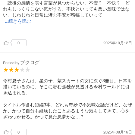
読後の感情を表す言葉が見つからない。不安？ 不快？ ど
れもしっくりこない気がする。不快といっても悪い意味ではな
い。じわじわと日常に潜む不安が増幅していって
...続きを読む
、足元が覚束なくなる感覚。
あひるや両親、子どもたち、「わたし」までもが、なんだか
2025年10月12日
0
異様な存在に見えてくる。
３つのお話はどれも“代わり”について書いているのかな、と
ブクログ
思った。気持ちはわからないでもないが、残酷というか、冷た
Posted by
いというか。
今村夏子さんは、星の子、紫スカートの女に次ぐ3冊目。日常を
描いているのに、そこに潜む孤独が見透ける今村ワールドに引
き込まれる。
タイトル作含む短編3本。どれも奇妙で不気味な話だけど、なぜ
か、かつて自分も経験したことあるような気もしてきて、心を
ざわつかせる。かつて見た悪夢かな…？
2025年08月16日
0