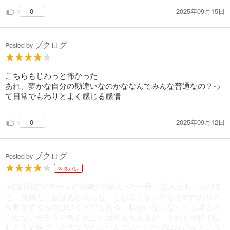
2025年09月15日
0
ブクログ
Posted by
こちらもじわっと怖かった
あれ、夢かな自分の勘違いなのかななんでみんな普通なの？っ
て日常でもわりとよく感じる感情
2025年09月12日
0
ブクログ
Posted by
ネタバレ
”代替可能”がテーマの短編が3篇入った一冊。主人公も、あひる
も、漫画も、おばあちゃんも、もしなくなってもその代わりの
役割をするものはいくらでもある。私がいなくなっても誰も困
らなないだろうと考えたことは何度もあるが、それを小説で読
むと不気味で、本当は代わりなんていないのではないかという