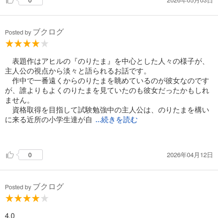
ブクログ
Posted by
表題作はアヒルの『のりたま』を中心とした人々の様子が、
主人公の視点から淡々と語られるお話です。
作中で一番遠くからのりたまを眺めているのが彼女なのです
が、誰よりもよくのりたまを見ていたのも彼女だったかもしれ
ません。
資格取得を目指して試験勉強中の主人公は、のりたまを構い
に来る近所の小学生達が自
...続きを読む
宅の敷地内で騒いでいても、勉強の妨げになると腹を立てるよ
うなことはありません。
2026年04月12日
0
自室（二階）から様子を窺うだけで子供達に直接干渉するこ
ともなく、家が賑やかになって喜ぶ両親を何も言わず静かに見
守りながら、遊びに来る子供達が好きそうなお菓子をコッソリ
ブクログ
買い足しておいたりなど、陰からそっと、さり気ないサポート
Posted by
をするようなタイプです。彼女の言動からは、物静かで冷静な
人物像や、周りをよく見ていてるなぁという印象を受けます。
4.0