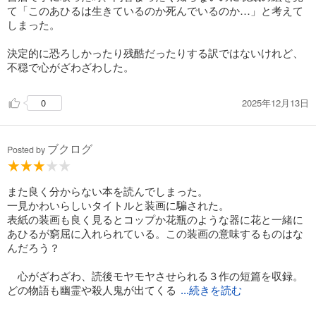
て「このあひるは生きているのか死んでいるのか…」と考えて
しまった。
決定的に恐ろしかったり残酷だったりする訳ではないけれど、
不穏で心がざわざわした。
2025年12月13日
0
ブクログ
Posted by
また良く分からない本を読んでしまった。
一見かわいらしいタイトルと装画に騙された。
表紙の装画も良く見るとコップか花瓶のような器に花と一緒に
あひるが窮屈に入れられている。この装画の意味するものはな
んだろう？
心がざわざわ、読後モヤモヤさせられる３作の短篇を収録。
どの物語も幽霊や殺人鬼が出てくる
...続きを読む