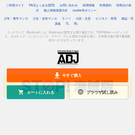
ご利用ガイド
FAQ(よくある質問)
お問い合わせ
採用情報
利用規約
特商法の表
示
個人情報保護方針
cookie等ポリシー
少年・青年マンガ
少女・女性マンガ
ラノベ
小説・文芸
ビジネス・実用
雑誌・写
真集
TL
BL
ブックライブ（BookLive!）は、BookLiveが運営する電子書店です。TOPPANホールディング
ス、カルチュア・コンビニエンス・クラブ、テレビ朝日の出資を受け、日本最大級の電子書籍配
信サービスを行っています。
今すぐ購入
カートに入れる
ブラウザ試し読み