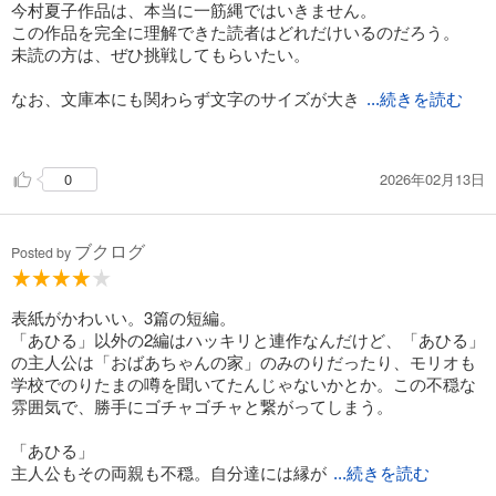
オにあげていたんだろうと真相が分かって少し安心。
今村夏子作品は、本当に一筋縄ではいきません。
森の兄妹のモリオはいじめられっ子。おばあちゃんとの
この作品を完全に理解できた読者はどれだけいるのだろう。
交流を戸惑いつつ楽しんでいた。でも、拾った汚い手袋でマン
未読の方は、ぜひ挑戦してもらいたい。
ガを読んでいるのをお母さんに見られたことで、
(多分)全巻買ってもらうことができた。それから二度と
なお、文庫本にも関わらず文字のサイズが大き
...続きを読む
おばあちゃんに会いに行くことはなかった。
めで、とても読みやすかったのだが、もしかするとこれも、今
村夏子による意図的なものか…。
あひるや、おばあちゃん。人はそのとき自分に、
2026年02月13日
0
より必要なものを選んで、それまで依存していたものを
切り捨てる。捨てるという意識すらないかも。自分も
無意識に、いろんなものを捨てて生きているんだなあ、と怖く
ブクログ
なった。
Posted by
表紙がかわいい。3篇の短編。
「あひる」以外の2編はハッキリと連作なんだけど、「あひる」
の主人公は「おばあちゃんの家」のみのりだったり、モリオも
学校でのりたまの噂を聞いてたんじゃないかとか。この不穏な
雰囲気で、勝手にゴチャゴチャと繋がってしまう。
「あひる」
主人公もその両親も不穏。自分達には縁が
...続きを読む