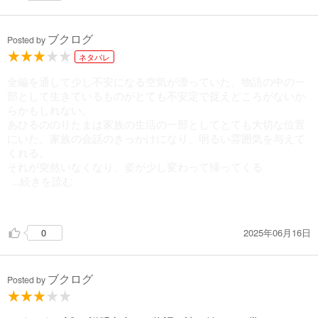
ブクログ
Posted by
ネタバレ
全編を通して少し不安になる空気が漂っていた。物語の中の一
部として生きているものがとても不安定で捉えどころがないか
らかもしれない。
あひるののりたまは家族の生活の一部としてとても大切な位置
にいた。家族の会話のきっかけになり、明るい雰囲気を与えて
くれる。
それが突然いなくなり、姿が少し変わって帰ってくる
...続きを読む
。いなくなったあとに流れる家族間の空気が不安になる。のり
たまが果たしていた役割は近所の子供達に変わり、最後弟に取
2025年06月16日
0
って代わったように見える。
家族は何かに依存することで、明るい家庭を築いていたように
見えた。
ブクログ
Posted by