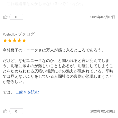
これ短編集なんかじゃない３つで１つだわ。
2026年07月07日
0
ブクログ
Posted by
今村夏子のユニークさは万人が感じ入るところであろう。
だけど、なぜユニークなのか、と問われると言い淀んでしま
う。明確に示すのが難しいこともあるが、明確にしてしまうこ
とをためらわせる仄暗い場所にその魅力が隠されている。平時
では見えないふりをしている人間社会の裏側が顕現しまうこと
が恐ろしい。
では、
...続きを読む
「あひる」について。
愛くるしいあひるを介して育まれる一般的な家庭と近所の子ど
2026年02月26日
0
もたちとの触れ合い。和気あいあいであるべきテーマである。
ハートウォーミングな展開も期待できる。だが当然、裏切られ