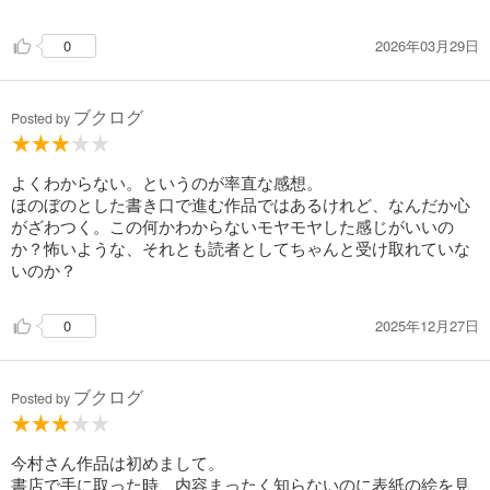
出すようになって娘さんに怒られて行かなくなったことを思い
出しました、、
2026年03月29日
0
子どもの頃の移り気の早さとか遠慮のなさとか、悪気がない分
自分にも思い当たる事が多くて気まずい気持ちになりまし
た、、
ブクログ
私も小さい頃ニワトリを飼っていた頃があったけど、ひよこの
Posted by
ときはぴーちゃんと呼んで可愛がってた記憶は薄っすらあるけ
どニワトリになってから小屋にも近づかなくなっていつの間に
かいなくなって、後で聞いたら食べたみたいで、、なんか色々
よくわからない。というのが率直な感想。
思い出にしてはあまり思い出したくないことを思い出した感じ
ほのぼのとした書き口で進む作品ではあるけれど、なんだか心
でした。
がざわつく。この何かわからないモヤモヤした感じがいいの
か？怖いような、それとも読者としてちゃんと受け取れていな
いのか？
2025年12月27日
0
ブクログ
Posted by
今村さん作品は初めまして。
書店で手に取った時、内容まったく知らないのに表紙の絵を見