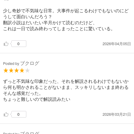
物語には特に起伏もなく平坦で、終始静かなのに何故か不気
味っていう、今村さんらしいお話なのですが、動物と一緒に暮
少し奇妙で不気味な日常。大事件が起こるわけでもないのにど
らした経験のある人に刺さるような箇所がいくつかありまし
うして面白いんだろう？
た。主人公がのりたまの体を丁寧に清めてあげるシーンは思わ
翻訳小説はだいたい半月かけて読むのだけど、
ずグッときてしまいました。
これは一日で読み終わってしまったことに驚いている。
もう一つ印象的だったのが、他人と家族との線引きがはっき
りと描写された場面でした。誕生日会のエピソードは、その差
2026年04月05日
0
を酷くあっさりと、情け容赦なく突き付けるもので、謎の少年
が主人公の想像通りであってほしいと願わずにいられないで
す。
ブクログ
Posted by
『あひる』の他に二篇の短編も収められていまして、こちら
は是非、間を開けず続けて読むことをお薦めしたいです。
ずっと不気味な印象だった、それを解説されるわけでもないか
ふたつのお話はお互いにリンクしていて、内側から見たおば
ら何も明かされることがないまま、スッキリしないまま終わる
あちゃんと、外側から見たおばあちゃんの違いに注目して読む
そんな感覚だった。
と面白いです。おばあちゃんの複雑な境遇を想うと、おばあち
ちょっと難しいので解説読みたい
ゃん子の私は非常に胸が痛みます……。それにしても、おばあ
ちゃんに訪れた本当の変化点は一体どこだったんでしょ
う……？？
2026年03月21日
0
そして三作品通して、作中に登場する子供たちの解像度がと
にかく素晴らしいです。
ブクログ