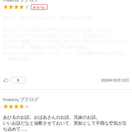
Posted by
小説の中でこんなにも生き生きとしたガキンチョ共を描く作
ネタバレ
家さんに出会った事がなかったので、とても新鮮で驚きまし
た。本当に目に浮かぶようです……！
あひる、おばあちゃんの家、森の兄妹の三遍。
あひるで、お誕生日会の夜にやってきたのは、ただの
図々しい子どもだろうと思っていたら、翌朝主人公が
あひるに感謝していたので驚いた！そんな純粋な思考は生まれ
なかった笑 両親と子どもたちの振る舞いに
もやもやしながら読んでいた。そして兄夫婦の赤ちゃんが産ま
...続きを読む
れたことで、あっけなく壊されるあひる小屋。
安心や幸せな気持ちを得る為に、何かに依存するのは
2026年03月15日
0
普通のことなんだけど、こうして物語として淡々と
語られると、結構怖いことをしているんだなあと思う。
ブクログ
おばあちゃんの家では、おばあちゃんの足腰が弱いはず
Posted by
なのに、そうとは思えないエピソードが出てくる。
すぐ隣に住む、血の繋がりのない息子夫婦に何か遠慮している
の？認知症かなにかで、そのストッパーが外れて自由に振る舞
あひるのお話、おばあさんのお話、兄妹のお話。
えるようになった？なら良かった。
いいお話だなと油断させておいて、突如として不穏な空気が立
話し声やおはぎの件は、森の兄妹とのお話の繋がりで多分モリ
ち込めて…。