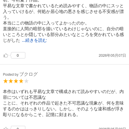
平易な文章で書かれているため読みやすく、物語の中にスッと
入っていけるが、何処か居心地の悪さを感じさせる不安感が漂
う。
本当にこの物語の中に入ってよかったのか。
直接的に人間の暗部を描いているわけじゃないのに、自分の暗
いところとか隠している部分みたいなところを突かれている感
じがした
...続きを読む
。
クセになりそう。
2026年05月07日
0
ブクログ
Posted by
本作はいずれも平易な文章で構成されて読みやすいのだが、内
容については不思議な
ことに、それぞれの作品で起きた不可思議な現象が、何を意味
するのかははっきりしない。しかし、そのような違和感が浮き
彫りになるからこそ、記憶に刻まれる。
2026年05月03日
0