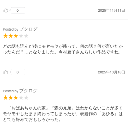
ようなホラー小説ではないが読んでいて背筋が薄ら寒くなる。
2025年11月11日
0
〇『あひる』
一羽のあひる「のりたま」がペットとしてやってきたところか
ら物語は始まる。
ブクログ
それをきっかけに近所の子供達が集まり始めるが…
Posted by
一見、あたたかな絵に描いたような家族だけど
何か変？どこかおかしい？胸に何かがずっと引っ掛かっている
感じだ。
どの話も読んだ後にモヤモヤが残って、何の話？何が言いたか
所々に違和感が散りばめられていて小さな染みが気付いたら大
ったんだ？…となりました。今村夏子さんらしい作品ですね。
きくなっていたようなじっとりとした感じがする。
机の中の写真は誰の写真だろう？何かこわー。
2025年10月18日
0
解説にもあるように「今村夏子が何について書いているのかま
だ誰も知らない。」答えは読者委せ。
多くを語らないことで読み手に不気味さや不穏な空気を感じさ
ブクログ
Posted by
せる筆致には感服。
『こちらあみ子』とはまた違った面白さがあった。
『おばあちゃんの家』『森の兄弟』はわからないことが多く
モヤモヤしたまま終わってしまったが、表題作の『あひる』は
とても好みでおもしろかった。