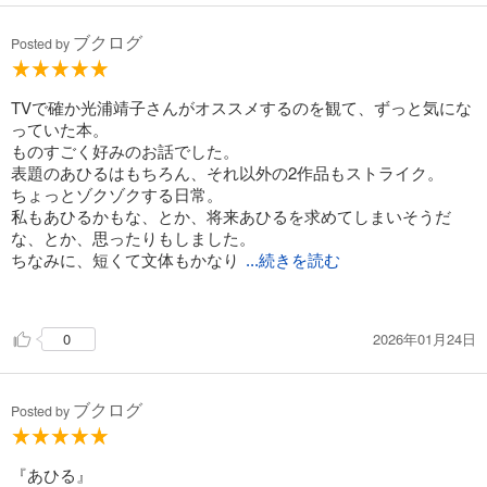
る。
ブクログ
Posted by
語り手の不遇、家族間の不和、新興宗教の影、弟の粗暴と人間
の実存に関わる問題がぽつりぽつりと現れてくる。主人公の一
人であるあひるすら存在が安定しておらず、この物語の不穏さ
TVで確か光浦靖子さんがオススメするのを観て、ずっと気にな
がどんどん際立ってくる。
っていた本。
ものすごく好みのお話でした。
物語のラストでは、主人公の取り巻く環境に小さくない変化が
表題のあひるはもちろん、それ以外の2作品もストライク。
生じる。周囲を構成する要素が改変される。変化していく環境
ちょっとゾクゾクする日常。
と、以前と変わらない生活が続く主人公との乖離。同じ空間で
私もあひるかもな、とか、将来あひるを求めてしまいそうだ
過ごしているのに違う世界に住むような違和感がある。主人公
な、とか、思ったりもしました。
の未来や展望が期待できない、滞留している水たまりのような
ちなみに、短くて文体もかなり
...続きを読む
不衛生な暮らしが続くことを予感させる。
読みやすいので、普段本読まない人でもストレス無く読めそう
です。
ネタバレ回避で観念的な感想となってしまうが、語り口の平易
2026年01月24日
0
色んな人人に勧めたいし、この方の他の作品も読んでみたい。
さと物語に通底する人間社会の不条理さを感じさせるテーマと
のアンバランス。今村夏子にしか表現できない読み応えが、癖
-----
になる。
ブクログ
追記●すみません、紹介してたの、オードリーの若林さんでし
Posted by
た
『あひる』