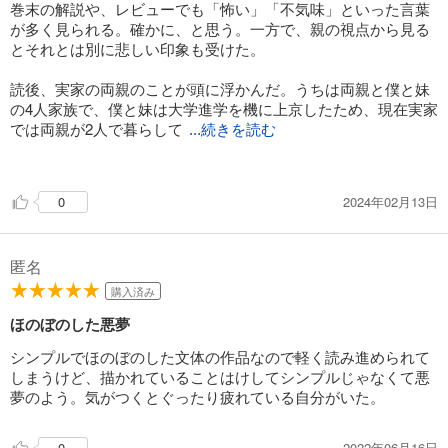
巻末の解説や、レビューでも「怖い」「不気味」といった言葉
が多く見られる。確かに、と思う。一方で、親の視点から見る
とそれとは別に悲しい印象も受けた。
読後、実家の両親のことが頭に浮かんだ。うちは両親と僕と妹
の4人家族で、僕と妹は大学進学を機に上京したため、現在実家
では両親が2人で暮らして
...続きを読む
いる。
小さい頃、ペットが欲しい、犬か猫がいいと両親にねだった。
2024年02月13日
0
家の外で飼うのはかわいそうだから家の中で飼いたいとお願い
した。両親は、家の中が汚くなるからダメだと言って、結局ペ
ットは飼えずじまいだった。
匿名
ところが僕と妹が実家を離れてから、両親は家の中で猫を飼い
だした。里親募集で貰った猫や、野良の子猫など、どんどん増
購入済み
えて4匹になった。猫は家具や壁を引っ掻き回すし、粗相をする
ほのぼのした悪夢
子もいて、たまに帰る実家は以前より荒れている。両親はあま
り気にしていないようで、一応作った家族のグループラインに
シンプルでほのぼのした文体の作品なので軽く読み進められて
は可愛い猫の写真がたまに送られてくる。
しまうけど、描かれていることはけしてシンプルじゃなくて悪
年末は必ず帰っていた実家に、去年は帰らなかった。実家とい
夢のよう。気がつくとぐったり疲れている自分がいた。
うのは意外とやることもなく退屈だ。だけど今年は、猫に会い
に実家に帰ってみようと思う。
2022年06月16日
0