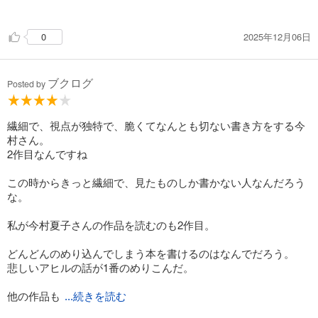
なくボンヤリ諦めていた事、でも実は喉から手が出るほど欲し
くて毎日祈りさえしてた事。
2025年12月06日
0
それが小さなきっかけで手が届きそうになったら…なんだか身
につまされてくる。だいたいだんだん暴走していくのも、両者
の想いの差みたいなものも切ない。唯一弟の存在が希望のよう
ブクログ
な気もしますが、この先どうなるのかな。
Posted by
「おばあちゃんの家」「森の兄妹」
おばあちゃんと兄妹が出会う話が両方の視点で描かれます。
繊細で、視点が独特で、脆くてなんとも切ない書き方をする今
家族の誰とも血が繋がっておらず離れで暮らしているおばあち
村さん。
ゃんの、一見穏やかに見える生活と
2作目なんですね
何かを患っている母をもつ、妹想いのいいヤツ・モリオの決し
て明るくはない日常。
この時からきっと繊細で、見たものしか書かない人なんだろう
胸をざわざわさせるトリガーがこれでもかと仕込まれていま
な。
す。ホントに盛り盛りでもう、お腹いっぱい！
私が今村夏子さんの作品を読むのも2作目。
どんどんのめり込んでしまう本を書けるのはなんでだろう。
悲しいアヒルの話が1番のめりこんだ。
他の作品も
...続きを読む
まとめて買ったのでよんでみます