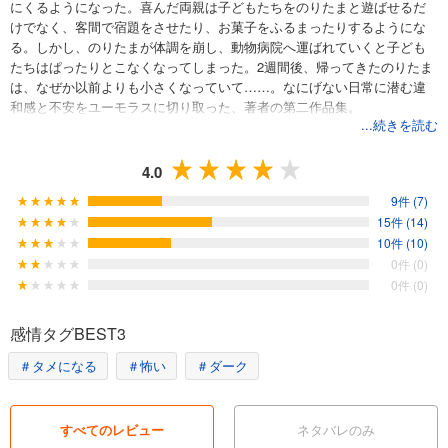
にくるようになった。喜んだ両親は子どもたちをのりたまと遊ばせるだ
けでなく、客間で宿題をさせたり、お菓子をふるまったりするようにな
る。しかし、のりたまが体調を崩し、動物病院へ運ばれていくと子ども
たちはぱったりとこなくなってしまった。2週間後、帰ってきたのりたま
は、なぜか以前よりも小さくなっていて……。なにげない日常に潜む違
和感と不安をユーモラスに切り取った、著者の第二作品集。
...続きを読む
4.0
9件 (7)
15件 (14)
10件 (10)
0件 (0)
0件 (0)
感情タグBEST3
＃タメになる
＃怖い
＃ダーク
すべてのレビュー
ネタバレのみ