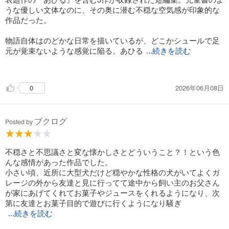
うな優しい文体なのに、その奥に潜む不穏な空気感が印象的な
作品だった。
物語自体はのどかな日常を描いているが、どこかシュールで足
元が覚束ないような感覚に陥る。あひる
...続きを読む
然り、おばあちゃん然りどこかホラーめいた違和感…。結局何
だったんだろう？？と、あえて全てを明かさないフワッとした
2026年06月08日
0
オチにざわざわとさせられる。
これこそが、今村夏子ワールドの真骨頂なのだろうか。
ブクログ
いろいろな解釈や考察がありそうで、一筋縄ではいかない複雑
Posted by
な余韻を残す作品だった。
不穏さと不思議さと変な懐かしさとどういうこと？！という色
んな感情があった作品でした。
小さい頃、近所に大型犬だけど穏やかな性格の犬がいてよくガ
レージの外から友達と見に行ってて途中から飼い主のお父さん
が家にあげてくれてお菓子やジュースをくれるようになり、次
第に友達とお菓子目的で遊びに行くようになり騒ぎ
...続きを読む