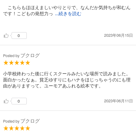
こちらもほほえましいやりとりで、なんだか気持ちが和むん
です！こどもの発想力っ
...続きを読む
てすごい！でもいつからか、こういう発想できなくなっちゃう
(^-^;)。こどもが自由にのびのび色んなことを考えることができ
2023年06月15日
0
る、そんな平和な社会であってほしいなって思います。
ブクログ
Posted by
小学校終わった後に行くスクールみたいな場所で読みました。
面白かったなぁ。貧乏ゆすりにもハナをほじっちゃうのにも理
由がありますって。ユーモアあふれる絵本です。
2023年06月11日
0
ブクログ
Posted by