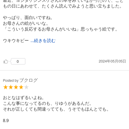
もの日にあわせて、たくさん読んでみようと思い立ちました。
やっぱり、面白いですね。
お母さんの絵がいいな。
「こういう反応するお母さんがいいね」思っちゃう絵です。
ウキウキビー
...続きを読む
ム みんなを楽しい気持ちにする
ヒー音声 カラスを追い払う
2024年05月05日
0
モグラ語 モグラに情報伝達
ブクログ
/＿/ あらすじ ＿/＿/＿/＿/＿/
Posted by
ぼくはハナをほじるクセがある。
おぎょうぎがわるいからとお母さんに怒られる。
おとなはずるいよね。
だから、なにか、理由がほしい。
こんな事になってるのも、りゆうがあるんだ。
ちゃんとした理由があれば、ハナをほじってもいいんじゃない
それが正しくても間違ってても、うそでもほんとでも。
だろうかと。
8.9
そして、ツメを噛んでしまうクセもある。