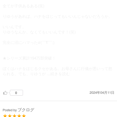
全てが子供あるある(笑)
りゆうがあれば、ハナをほじってもいいんじゃないだろうか。
いいんです。
りゆうなんか、なくてもいいんです！(笑)
完全に沼にハマったσ(￣∇￣;)
★シリーズ累計194万部突破！
ぼくはハナをほじるクセがある。お母さんに行儀が悪いって怒
られる。でも、りゆうが
...続きを読む
あれば、ハナをほじってもいいんじゃないだろうか。
2024年04月11日
0
著者について
ヨシタケシンスケ
ブクログ
Posted by
1973年、神奈川県生まれ。筑波大学大学院芸術研究科総合造形