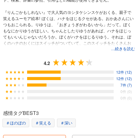
『りんごかもしれない』で大人気のヨシタケシンスケがおくる、親子で
笑えるユーモア絵本! ぼくは、ハナをほじるクセがある。おかあさんにい
つもおこられる。りゆうは、「おぎょうぎがわるいから」だって。ぼく
もなにかりゆうがほしい。ちゃんとしたりゆうがあれば、ハナをほじっ
てもいいんじゃないだろうか。ぼくがハナをほじるりゆう。それは、ぼ
くのハナのおくにはスイッチがついていて、このスイッチをたくさんお
...続きを読む
すと、あたまから「ウキウキビーム」がでるんだ。このビームは、みん
なを楽しい気持ちにすることができるんだよ。ツメをかんじゃうのは、
ツメをくわえて、大人にはきこえない音をだしているんだ。この音は、
4.2
ゴミすてばのカラスをおいはらうことができるんだよ。びんぼうゆすり
12件 (12)
をしちゃうのは、モグラたちに、今日あったできごとを「モグラ語」で
12件 (12)
教えてあげてるの。子どもたちがついやってしまうクセ、それには、
7件 (7)
「りゆう」があるんです。
0件 (0)
0件 (0)
感情タグBEST3
＃ほのぼの
＃笑える
＃深い