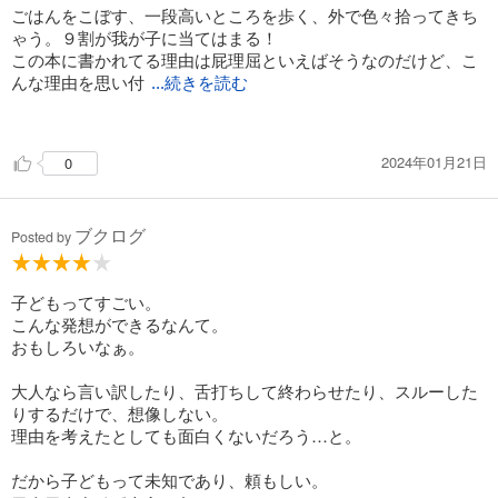
ごはんをこぼす、一段高いところを歩く、外で色々拾ってきち
ゃう。９割が我が子に当てはまる！
この本に書かれてる理由は屁理屈といえばそうなのだけど、こ
んな理由を思い付
...続きを読む
くその発想力と、それを否定しないお母さんの柔軟性、そのど
ちらも素晴らしいなと思います。
2024年01月21日
0
読みながら我が子に「あなたもそうなの？」と聞くと「ちがう
よ～」とは言うものの、とにかく嬉しそう。
ブクログ
寝る前に、大切な家族と同じことで笑って１日が終わる幸福を
Posted by
改めて教えてくれた一冊でした。
子どもってすごい。
こんな発想ができるなんて。
おもしろいなぁ。
大人なら言い訳したり、舌打ちして終わらせたり、スルーした
りするだけで、想像しない。
理由を考えたとしても面白くないだろう…と。
だから子どもって未知であり、頼もしい。