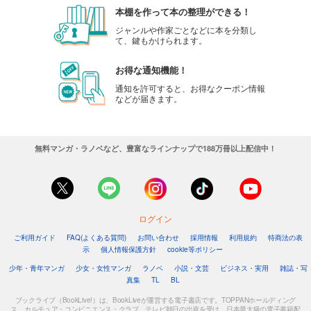
本棚を作って本の整理ができる！
ジャンルや作家ごとなどに本を分類し
て、鍵もかけられます。
お得な通知機能！
通知を許可すると、お得なクーポン情報
などが届きます。
無料マンガ・ラノベなど、豊富なラインナップで188万冊以上配信中！
ログイン
ご利用ガイド
FAQ(よくある質問)
お問い合わせ
採用情報
利用規約
特商法の表
示
個人情報保護方針
cookie等ポリシー
少年・青年マンガ
少女・女性マンガ
ラノベ
小説・文芸
ビジネス・実用
雑誌・写
真集
TL
BL
ブックライブ（BookLive!）は、BookLiveが運営する電子書店です。TOPPANホールディング
ス、カルチュア・コンビニエンス・クラブ、テレビ朝日の出資を受け、日本最大級の電子書籍配