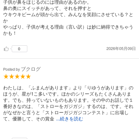
子供が鼻をほじるのには理由があるのか。
鼻の奥にスイッチがあって、それを押すと
ウキウキビームが頭から出て、みんなを笑顔にさせている？と
か
やっぱり、子供が考える理由（言い訳）は妙に納得できちゃう
かも！
2026年05月09日
0
ブクログ
Posted by
わたしは、「ふまんがあります」より「りゆうがあります」の
ほうが、星が1こ多いです。ほかのシリーズもたくさんありま
す。でも、持っていないものもあります。その中のお話しで１
番好きなのは、「ストローをガジガジ」するのは、です。それ
がなぜかと言うと「ストローガジガジコンテスト」に出場し
て、優勝して、その賞金
...続きを読む
で大きな船を作って、みんなで世界じゅうをのんびり旅したい
から。と言ってておもしろいなとおもった。