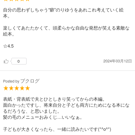
コース修了。『りんごかもしれない』『もうぬげない』(以上、
ブロンズ新社)、『りゆうがあります』『なつみはなんにでもな
自分の思わずしちゃう“癖”のりゆうをあれこれ考えていく絵
れる』『おしっこちょっぴりもれたろう』(以上、PHP研究
本。
所)、『あつかったらぬげばいい』(白泉社)で、MOE絵本屋さん
大賞第1位、『りんごかもしれない』で、第61回産経児童出版
楽しくてあたたかくて、頭柔らかな自由な発想が笑える素敵な
文化賞美術賞を受賞。著書に、『このあとどうしちゃおう』
絵本。
『ころべばいいのに』『ねぐせのしくみ』(以上、ブロンズ新
社)、『ふまんがあります』『わたしのわごむはわたさない』
☆4.5
(以上、PHP研究所)、『つまんないつまんない』(白泉社)、『あ
るかしら書店』(ポプラ社)、『みえるとかみえないとか』(アリ
2024年03月12日
0
ス館)などがある。2児の父。
ブクログ
Posted by
表紙・背表紙で夫とひとしきり笑ってからの本編。
面白かったですし、将来自分と子ども両方にためになる本にな
るだろうな、と思いました。
髪の毛のメニューおみくじ…いいなぁ。
子どもが大きくなったら、一緒に読みたいです(*^o^*)