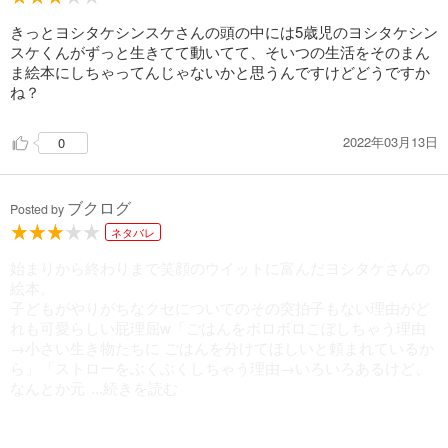
きっとヨシタケシンスケさんの頭の中には5歳児のヨシタケシン
スケくんがずっと生きてて動いてて、そいつの生活をそのまん
ま絵本にしちゃってんじゃないかと思うんですけどどうですか
ね？
2022年03月13日
0
ブクログ
Posted by
ネタバレ
始まりから終わりまで笑顔のウイットに富んだヨシタケさんの
絵本。
子どもがやりがちなクセについてのその突拍子もない理由がど
れも可愛らしい屁理屈w「ごはんをボロボロこぼしちゃう理由
→小さい生き物たちに ごはんを分けてほしいと頼まれているか
ら」「ストローをぶくぶくしちゃう理由→いろいろあるけど、
なんとか元
...続きを読む
気にやってます、と神様に報告するためのサイン」なんて言わ
れた日には、ついプッと吹き出してしまうな。