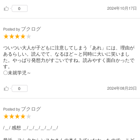
2024年10月17日
0
ブクログ
Posted by
ついつい大人が子どもに注意してしまう「あれ」には、理由が
あるらしい。読んでて、なるほど～と同時に大いに笑いまし
た。やっぱり発想力がすごいですね。読みやすく面白かったで
す。
〇未就学児～
2024年08月23日
0
ブクログ
Posted by
/＿/ 感想 ＿/＿/＿/＿/＿/＿/
最近、ヨシタケシンスケさんの本をみていなかったので、こど