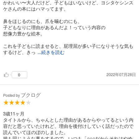
かわいい〜大人だけど、子どもはいないけど、ヨシタケシンス
ケさんの本にはハマってます。
鼻をほじるのにも、爪を噛むのにも、
子どもなりに理由があるんだよ！っていう内容の
想像力豊かな絵本。
これを子どもに読ませると、屁理屈が多い子になりそうな気も
するけど、きっ
...続きを読む
と頭の回転も速い子になると思う。笑
2022年07月28日
0
久しぶりに私もぶくぶくしてみよっかな。
もう何年も報告してないからな…。
ブクログ
Posted by
3歳11ヶ月
タイトルから、ちゃんとした理由があるからやってるという内
容だと思っていたけれど、理由を後付けしていく話だったので
読んでいてほのぼのしました。
娘も同じような事をするので、いつも「○○○だからそれはやめ