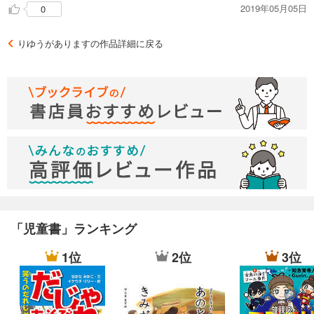
2019年05月05日
0
「なるべく ひかえていただけるかしら」のお母さんの言い方も
最後に大人にも理由を言わせてくれる目線もいい感じ。
りゆうがありますの作品詳細に戻る
「児童書」ランキング
1位
2位
3位