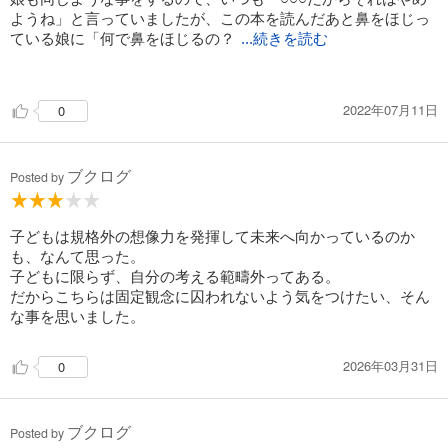
ようね」と言っていましたが、この本を読んだあと鼻をほじっ
ている娘に「何で鼻をほじるの？
...続きを読む
」と聞いてみたところ「鼻の中に帽子が詰まってるから」と答
えてくれました。次は何と答えてくれるか楽しみになり、これ
2022年07月11日
0
からは口うるさく言わなくても良くなりそうです。
ブクログ
Posted by
子どもは規格外の想像力を発揮して未来へ向かっているのか
も、なんて思った。
子どもに限らず、自分の考える範疇外ってある。
だからこちらは固定観念に囚われないよう気をつけたい、そん
な事を思いました。
2026年03月31日
0
ブクログ
Posted by