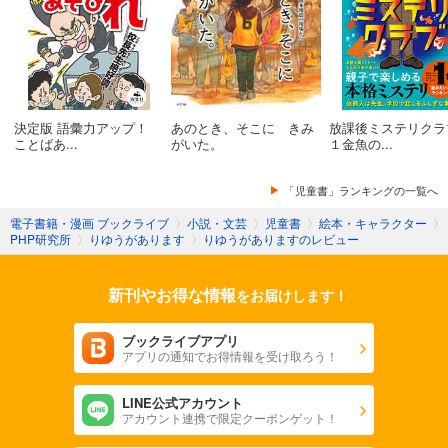
決定版 語彙力アップ！
あのとき、そこに きみ
放課後ミステリク
ことばあ...
がいた。
１金魚の...
「児童書」ランキングの一覧へ
電子書籍・漫画 ブックライブ
〉
小説・文芸
〉
児童書
〉
絵本・キャラクター
〉
PHP研究所
〉
りゆうがあります
〉
りゆうがありますのレビュー
新刊やお得な情報
をお届けします！
ブックライブアプリ
アプリの通知でお得情報を受け取ろう！
LINE公式アカウント
アカウント連携で限定クーポンゲット！