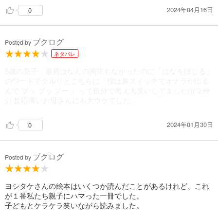
2024年04月16日
0
さらに、びんぼうゆすりをしてしまう。
ほかには、、、、
ブクログ
Posted by
ネタバレ
5歳の息子。最初はなんの興味もなかったのに「はなをほじる」
/＿/ 主な登場人物 ＿/＿/＿/
のワードでクルリとこちらに「僕は鼻スイッチでオナラが出る
んで ブッ ブッ ブー 」って自分で考え大笑いしてました(((*≧艸
ハナをほじるクセがあるぼく
≦) 反応薄いお母さんにも大ウケでした。
お母さん
2024年01月30日
0
ブクログ
Posted by
ヨシタケさんの絵本はいくつか読んだことがあるけれど、これ
が１番私たち親子にハマった一冊でした。
子どもとケラケラ笑いながら読みました。