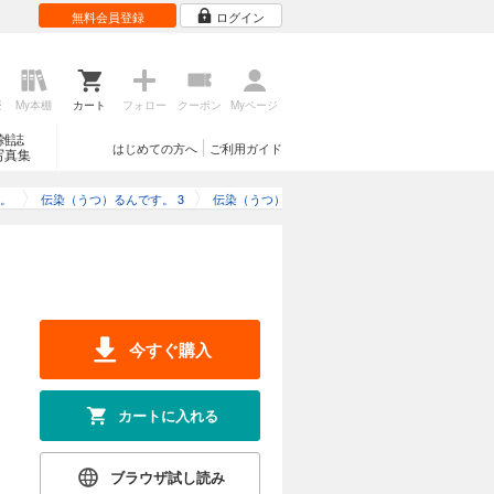
無料会員登録
ログイン
歴
My本棚
カート
フォロー
クーポン
Myページ
雑誌
はじめての方へ
ご利用ガイド
写真集
。
伝染（うつ）るんです。 3
伝染（うつ）るんです。 3のレビュー
ー
今すぐ購入
カートに入れる
ブラウザ試し読み