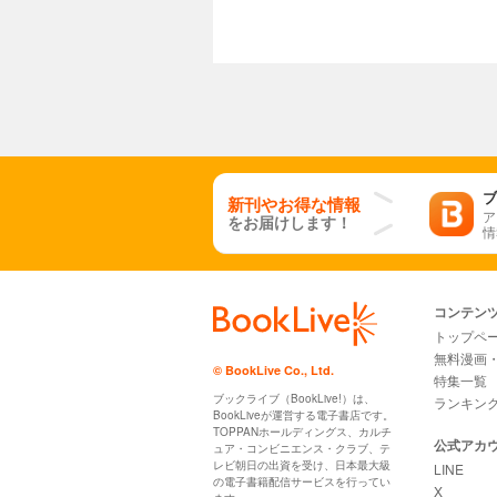
ブ
新刊やお得な情報
ア
をお届けします！
情
コンテン
トップペ
無料漫画
© BookLive Co., Ltd.
特集一覧
ブックライブ（BookLive!）は、
ランキン
BookLiveが運営する電子書店です。
TOPPANホールディングス、カルチ
公式アカ
ュア・コンビニエンス・クラブ、テ
レビ朝日の出資を受け、日本最大級
LINE
の電子書籍配信サービスを行ってい
X