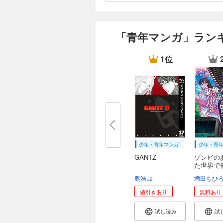
「青年マンガ」ラン
1位
少年・青年マンガ
少年・青
GANTZ
ゾンビの
た世界で
が...
奥浩哉
増田ちひ
値引きあり
無料あり
試し読み
試