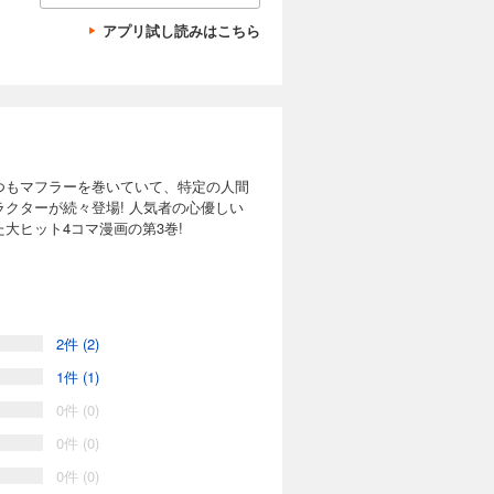
アプリ試し読みはこちら
つもマフラーを巻いていて、特定の人間
クターが続々登場! 人気者の心優しい
大ヒット4コマ漫画の第3巻!
2件 (2)
1件 (1)
0件 (0)
0件 (0)
0件 (0)