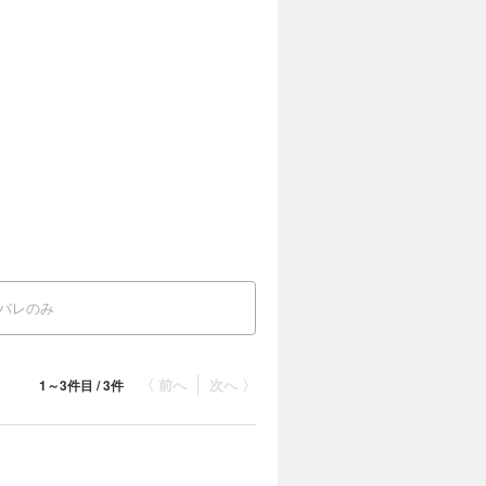
バレのみ
〈 前へ
次へ 〉
1～3件目 / 3件