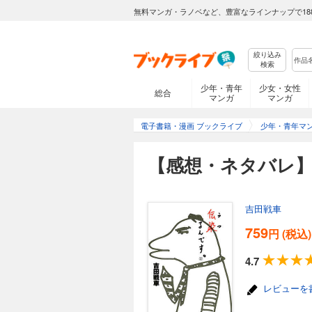
無料マンガ・ラノベなど、豊富なラインナップで18
絞り込み
検索
少年・青年
少女・女性
総合
マンガ
マンガ
電子書籍・漫画 ブックライブ
少年・青年マ
【感想・ネタバレ】
吉田戦車
759
円 (税込)
4.7
レビューを