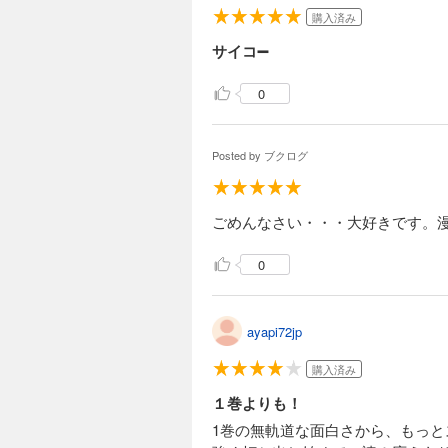
購入済み
サイコ➖
0
Posted by
ブクログ
ごめんなさい・・・大好きです。
0
ayapi72jp
購入済み
１巻よりも！
1巻の無軌道な面白さから、もっ