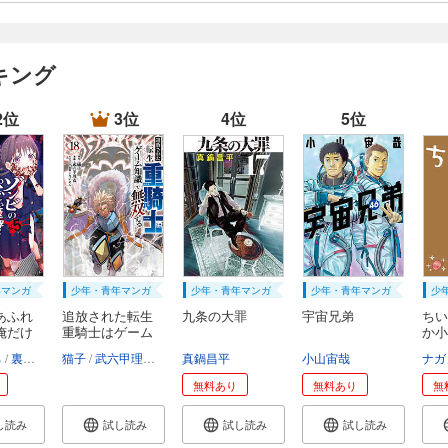
キング
2位
3位
4位
5位
年マンガ
少年・青年マンガ
少年・青年マンガ
少年・青年マンガ
少
あふれ
追放された転生
九条の大罪
宇宙兄弟
ちい
俺だけ
重騎士はゲーム
か小
知...
い...
ろ
裏地ろくろ
猫子
武六甲理衣
じゃいあん
真鍋昌平
小山宙哉
ナガ
無料あり
無料あり
無
し読み
試し読み
試し読み
試し読み