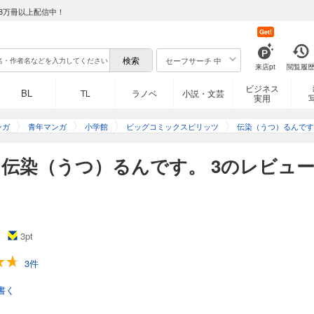
8万冊以上配信中！
Get!
セーフサーチ 中
来店pt
閲覧履
ビジネス
BL
TL
ラノベ
小説・文芸
実用
ンガ
青年マンガ
小学館
ビッグコミックスピリッツ
伝染（うつ）るんです
伝染（うつ）るんです。 3のレビュ
3
pt
3件
書く