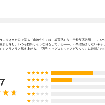
うに突き出た口で喋る「山崎先生」は、教育熱心な中学校英語教師――。い
立歩行をし、いつも恨めしそうな目をしている――。不条理極まりないキャラ
心もメラメラと燃え上がる、『週刊ビッグコミックスピリッツ』に連載された
.7