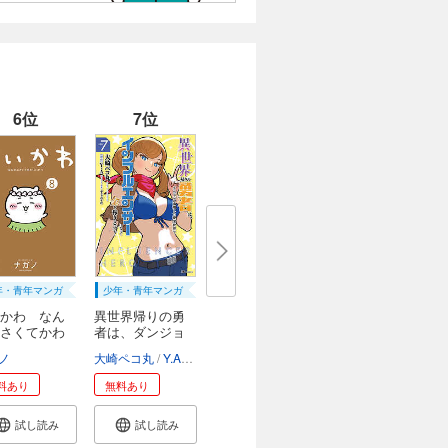
6位
7位
年・青年マンガ
少年・青年マンガ
かわ なん
異世界帰りの勇
さくてかわ
者は、ダンジョ
ン...
ノ
大崎ペコ丸
Y.A
ぷきゅのすけ
料あり
無料あり
試し読み
試し読み