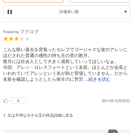
評価高い順
ブクログ
Posted by
こんな暗い過去を背負ったセレブでゴージャスな攻のアレンに
ほだされた普通の感性の持ち主の受の敦月。
敦月には社会人として大きく成長していってほしいなぁ。
今回、アレン・ロレスフォートという名前、ほとんどが会長と
いわれていてアレンという名が殆ど登場していません。だから
名前を確認しようとしたら探すのに苦労
...続きを読む
しちゃいました。
2011年12月20日
0
主は不埒なホテル王の作品詳細に戻る