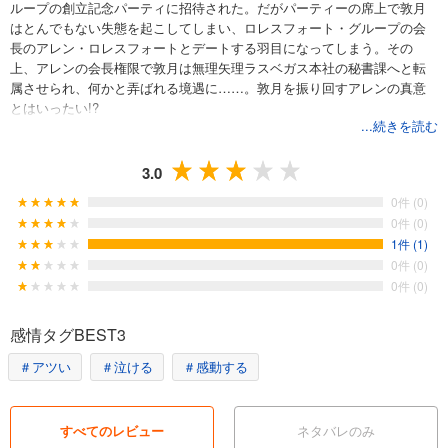
ループの創立記念パーティに招待された。だがパーティーの席上で敦月
はとんでもない失態を起こしてしまい、ロレスフォート・グループの会
長のアレン・ロレスフォートとデートする羽目になってしまう。その
上、アレンの会長権限で敦月は無理矢理ラスベガス本社の秘書課へと転
属させられ、何かと弄ばれる境遇に……。敦月を振り回すアレンの真意
とはいったい!?
...続きを読む
3.0
0件 (0)
0件 (0)
1件 (1)
0件 (0)
0件 (0)
感情タグBEST3
＃アツい
＃泣ける
＃感動する
すべてのレビュー
ネタバレのみ