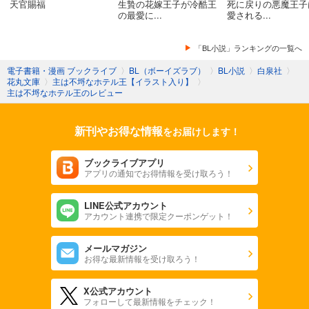
天官賜福
生贄の花嫁王子が冷酷王
死に戻りの悪魔王子
の最愛に...
愛される...
「BL小説」ランキングの一覧へ
電子書籍・漫画 ブックライブ
〉
BL（ボーイズラブ）
〉
BL小説
〉
白泉社
〉
花丸文庫
〉
主は不埒なホテル王【イラスト入り】
〉
主は不埒なホテル王のレビュー
新刊やお得な情報
をお届けします！
ブックライブアプリ
アプリの通知でお得情報を受け取ろう！
LINE公式アカウント
アカウント連携で限定クーポンゲット！
メールマガジン
お得な最新情報を受け取ろう！
X公式アカウント
フォローして最新情報をチェック！