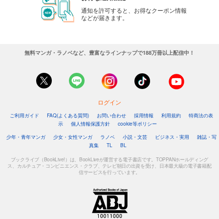
通知を許可すると、お得なクーポン情報
などが届きます。
無料マンガ・ラノベなど、豊富なラインナップで188万冊以上配信中！
ログイン
ご利用ガイド
FAQ(よくある質問)
お問い合わせ
採用情報
利用規約
特商法の表
示
個人情報保護方針
cookie等ポリシー
少年・青年マンガ
少女・女性マンガ
ラノベ
小説・文芸
ビジネス・実用
雑誌・写
真集
TL
BL
ブックライブ（BookLive!）は、BookLiveが運営する電子書店です。TOPPANホールディング
ス、カルチュア・コンビニエンス・クラブ、テレビ朝日の出資を受け、日本最大級の電子書籍配
信サービスを行っています。