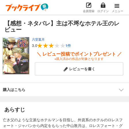
会員登録
ログイン
メニュー
【感想・ネタバレ】主は不埒なホテル王のレ
ビュー
六堂葉月
3.0
1件
＼ レビュー投稿でポイントプレゼント ／
※購入済みの作品が対象となります
レビューを書く
購入はこちら
あらすじ
亡き父のような立派なホテルマンを目指し、外資系のホテルのロレスフ
ォート・ジャパンから内定をもらった中山敦月は、ロレスフォート・グ