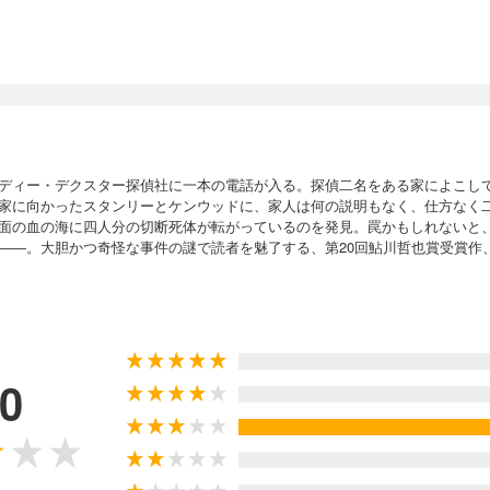
ディー・デクスター探偵社に一本の電話が入る。探偵二名をある家によこし
家に向かったスタンリーとケンウッドに、家人は何の説明もなく、仕方なく
面の血の海に四人分の切断死体が転がっているのを発見。罠かもしれないと
――。大胆かつ奇怪な事件の謎で読者を魅了する、第20回鮎川哲也賞受賞作
.0