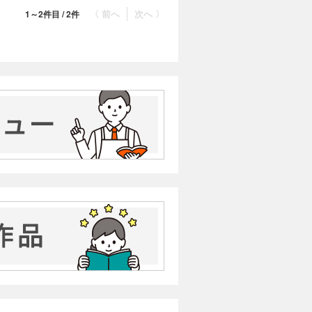
〈 前へ
次へ 〉
1～2件目 / 2件