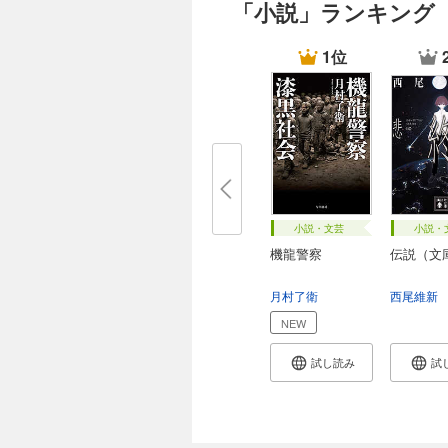
「小説」ランキング
1位
小説・文芸
小説・
機龍警察
伝説（文
月村了衛
西尾維新
NEW
試し読み
試