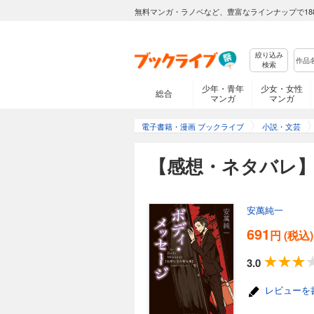
無料マンガ・ラノベなど、豊富なラインナップで18
絞り込み
検索
少年・青年
少女・女性
総合
マンガ
マンガ
電子書籍・漫画 ブックライブ
小説・文芸
【感想・ネタバレ
安萬純一
691
円 (税込)
3.0
レビューを