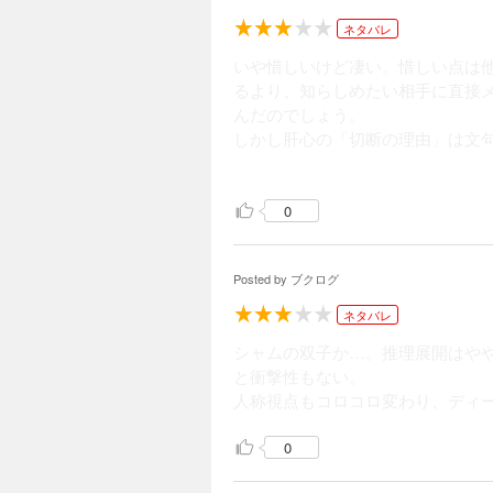
ネタバレ
いや惜しいけど凄い。惜しい点は
るより、知らしめたい相手に直接
んだのでしょう。
しかし肝心の「切断の理由」は文
出来。こちらに関する手がかりは
数えてみると鮎川哲也賞を読んだ
0
Posted by
ブクログ
ネタバレ
シャムの双子か…。推理展開はや
と衝撃性もない。
人称視点もコロコロ変わり、ディ
0