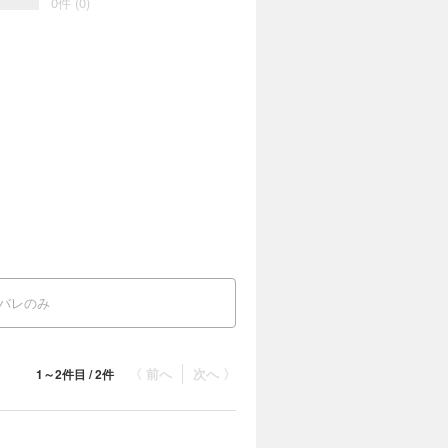
0件 (0)
バレのみ
〈 前へ
次へ 〉
1～2件目 / 2件