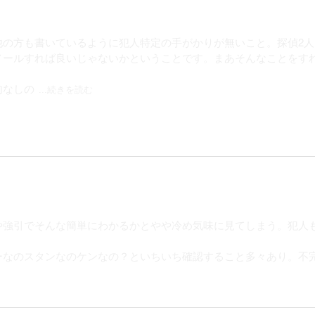
他の方も書いているように犯人特定の手がかりが無いこと。探偵2
メールすれば良いじゃないかということです。まあそんなことをす
句なしの
...続きを読む
無数にあって、なぜ頭をよぎらなかったのかと思うほど。とにかく
のはこれで5作目でしたが、新人賞なのに今のところハズレがありま
や強引でそんな簡単にわかるかとやや冷め気味に見てしまう。犯人
ーなのスタンなのケンなの？といちいち確認すること多々あり。不