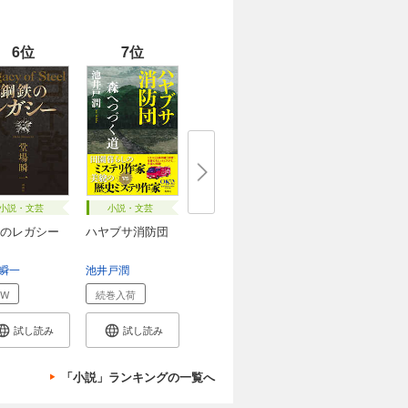
6位
7位
小説・文芸
小説・文芸
のレガシー
ハヤブサ消防団
瞬一
池井戸潤
EW
続巻入荷
試し読み
試し読み
「小説」ランキングの一覧へ