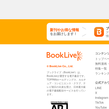
ブ
新刊やお得な情報
ア
をお届けします！
情
コンテン
トップペ
無料漫画
© BookLive Co., Ltd.
特集一覧
ブックライブ（BookLive!）は、
ランキン
BookLiveが運営する電子書店です。
TOPPANホールディングス、カルチ
公式アカ
ュア・コンビニエンス・クラブ、テ
レビ朝日の出資を受け、日本最大級
LINE
の電子書籍配信サービスを行ってい
X
ます。
Instagram
TikTok
YouTube