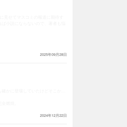
人に見せてマスコミの報道に期待す
れば小説にならないので、著者も悩
凄い。前例はあるのだろうか…？
せんね
2025年09月28日
も確かに登場していたけどそこか…
完全燃焼。
2024年12月22日