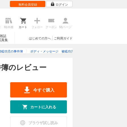
無料会員登録
ログイン
歴
My本棚
カート
フォロー
クーポン
Myページ
雑誌
はじめての方へ
ご利用ガイド
写真集
被砥功児の事件簿
ボディ・メッセージ 被砥功児の事件簿のレビュー
件簿のレビュー
今すぐ購入
カートに入れる
ブラウザ試し読み