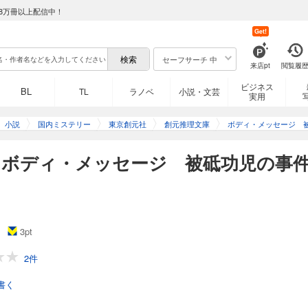
8万冊以上配信中！
Get!
セーフサーチ 中
来店pt
閲覧履
ビジネス
BL
TL
ラノベ
小説・文芸
実用
小説
国内ミステリー
東京創元社
創元推理文庫
ボディ・メッセージ 
】ボディ・メッセージ 被砥功児の事
3
pt
2件
書く