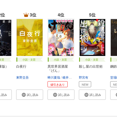
2位
3位
4位
5位
文芸
小説・文芸
小説・文芸
小説・文芸
庫版）
白夜行
異世界居酒屋
殺し屋の出世術
鋼鉄
「げん」
東野圭吾
蝉川夏哉
碓井ツカサ
野宮有
堂場
値引きあり
NEW
N
し読み
試し読み
試し読み
試し読み