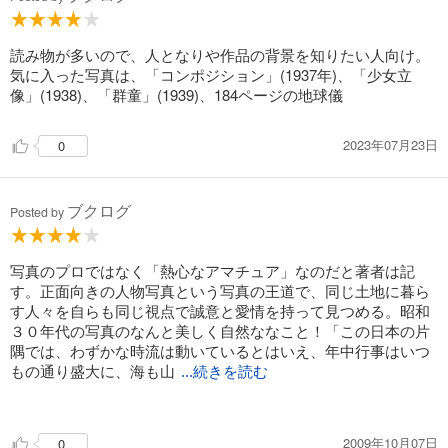
読み物が多いので、人となりや作品の背景を知りたい人向け。
気に入った写真は、「コンポジション」(1937年)、「少女立
像」(1938)、「群童」(1939)、184ページの地球儀
2023年07月23日
0
ブクログ
Posted by
写真のプロではなく「熱心なアマチュア」なのだと著者は記
す。正面向きの人物写真という写真の王道で、同じ土地に暮ら
す人々を自らも同じ視点で誠意と愛情を持って見つめる。昭和
３０年代の写真のなんと美しく自然ななこと！「この日本の片
隅では、わずかな時流は動いているとはいえ、年中行事はいつ
もの通り盛大に、海も山
...続きを読む
もやはり美しく日々平和な朝が続いている」・・ほんの少し前
にはそんな時代だった。郷愁がそれらの写真に定着し、こちら
2009年10月07日
0