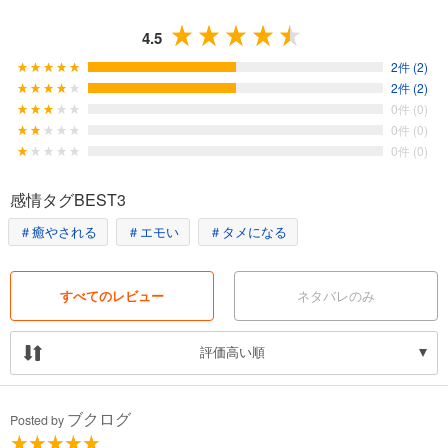
4.5
2件 (2)
2件 (2)
0件 (0)
0件 (0)
0件 (0)
感情タグBEST3
＃癒やされる
＃エモい
＃タメになる
すべてのレビュー
ネタバレのみ
評価高い順
ブクログ
Posted by