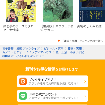
顔と手のポーズカタロ
【復刻版】スクウェア公
美術のしくみ図鑑
グ 女性編
式 サガ ...
「趣味・実用」ランキングの一覧へ
電子書籍・漫画 ブックライブ
〉
ビジネス・実用
〉
趣味・実用
〉
カメラ・ビデオ
〉
ＣＥメディアハウス
〉
植田正治 小さい伝記
〉
植田正治 小さい伝記のレビュー
新刊やお得な情報
をお届けします！
ブックライブアプリ
アプリの通知でお得情報を受け取ろう！
LINE公式アカウント
アカウント連携で限定クーポンゲット！