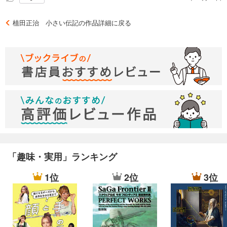
を凝視しているようだ。
植田正治 小さい伝記の作品詳細に戻る
「趣味・実用」ランキング
1位
2位
3位