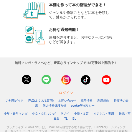
本棚を作って本の整理ができる！
ジャンルや作家ごとなどに本を分類し
て、鍵もかけられます。
お得な通知機能！
通知を許可すると、お得なクーポン情報
などが届きます。
無料マンガ・ラノベなど、豊富なラインナップで188万冊以上配信中！
ログイン
ご利用ガイド
FAQ(よくある質問)
お問い合わせ
採用情報
利用規約
特商法の表
示
個人情報保護方針
cookie等ポリシー
少年・青年マンガ
少女・女性マンガ
ラノベ
小説・文芸
ビジネス・実用
雑誌・写
真集
TL
BL
ブックライブ（BookLive!）は、BookLiveが運営する電子書店です。TOPPANホールディング
ス、カルチュア・コンビニエンス・クラブ、テレビ朝日の出資を受け、日本最大級の電子書籍配