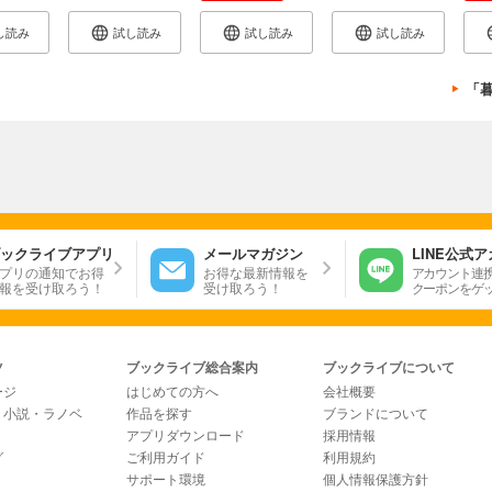
し読み
試し読み
試し読み
試し読み
「
ックライブアプリ
メールマガジン
LINE公式
プリの通知でお得
お得な最新情報を
アカウント連
報を受け取ろう！
受け取ろう！
クーポンをゲ
ツ
ブックライブ総合案内
ブックライブについて
ージ
はじめての方へ
会社概要
・小説・ラノベ
作品を探す
ブランドについて
アプリダウンロード
採用情報
グ
ご利用ガイド
利用規約
サポート環境
個人情報保護方針