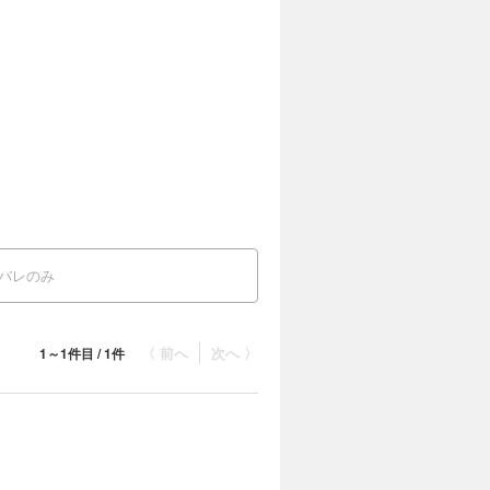
バレのみ
〈 前へ
次へ 〉
1～1件目 / 1件