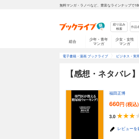
無料マンガ・ラノベなど、豊富なラインナップで18
絞り込み
検索
少年・青年
少女・女性
総合
マンガ
マンガ
電子書籍・漫画 ブックライブ
ビジネス・実
【感想・ネタバレ
福田正博
660
円 (税込)
3.0
レビューを