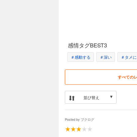
感情タグBEST3
＃感動する
＃深い
＃タメに
すべての
並び替え
Posted by
ブクログ