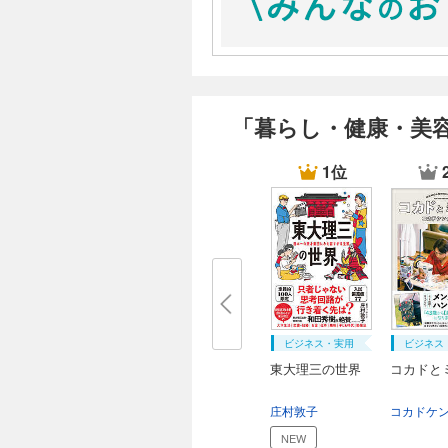
「暮らし・健康・美
1位
ビジネス・実用
ビジネス
東大理三の世界
コカドと
庄村敦子
NEW