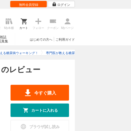
無料会員登録
ログイン
歴
My本棚
カート
フォロー
クーポン
Myページ
雑誌
はじめての方へ
ご利用ガイド
写真集
える糖尿病ウォーキング！
専門医が教える糖尿病ウォーキング！のレビュー
！のレビュー
今すぐ購入
カートに入れる
ブラウザ試し読み