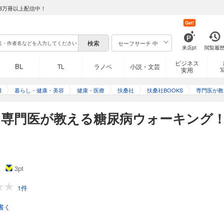
8万冊以上配信中！
Get!
セーフサーチ 中
来店pt
閲覧履
ビジネス
BL
TL
ラノベ
小説・文芸
実用
用
暮らし・健康・美容
健康・医療
扶桑社
扶桑社BOOKS
専門医が教
】専門医が教える糖尿病ウォーキング
3
pt
1件
書く