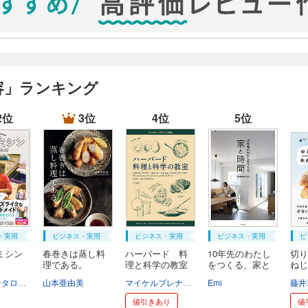
容」ランキング
2位
3位
4位
5位
・実用
ビジネス・実用
ビジネス・実用
ビジネス・実用
ビ
ミシン
春巻きは蒸し料
ハーバード 料
10年先のわたし
切り
理である。
理と科学の教室
をつくる、家と
ねじ
時...
品 .
コカドケンタロウ（ロッチ）
山本亜由美
マイケルブレナー
ピアセーレンセン
Emi
デイヴィ
藤井
値引きあり
値