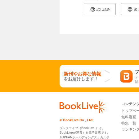
試し読み
試
ブ
新刊やお得な情報
ア
をお届けします！
情
コンテン
トップペ
無料漫画
© BookLive Co., Ltd.
特集一覧
ブックライブ（BookLive!）は、
ランキン
BookLiveが運営する電子書店です。
TOPPANホールディングス、カルチ