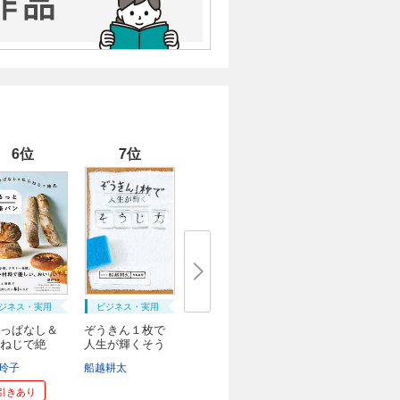
6位
7位
ジネス・実用
ビジネス・実用
っぱなし＆
ぞうきん１枚で
ねじで絶
人生が輝くそう
..
じ...
ッドワイツ
玲子
石川伸一
船越耕太
和田侑子
引きあり