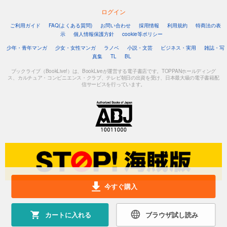
ログイン
ご利用ガイド
FAQ(よくある質問)
お問い合わせ
採用情報
利用規約
特商法の表
示
個人情報保護方針
cookie等ポリシー
少年・青年マンガ
少女・女性マンガ
ラノベ
小説・文芸
ビジネス・実用
雑誌・写
真集
TL
BL
ブックライブ（BookLive!）は、BookLiveが運営する電子書店です。TOPPANホールディング
ス、カルチュア・コンビニエンス・クラブ、テレビ朝日の出資を受け、日本最大級の電子書籍配
信サービスを行っています。
今すぐ購入
カートに入れる
ブラウザ試し読み