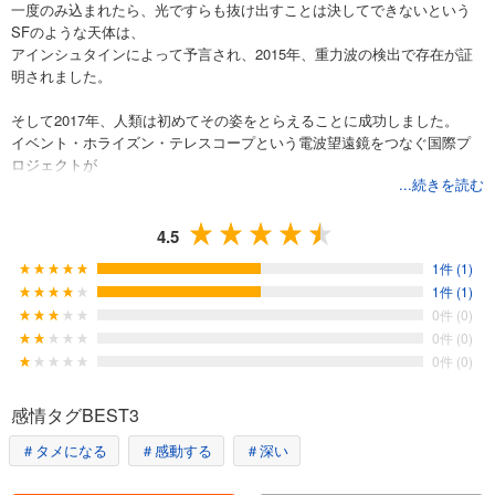
一度のみ込まれたら、光ですらも抜け出すことは決してできないという
SFのような天体は、
アインシュタインによって予言され、2015年、重力波の検出で存在が証
明されました。
そして2017年、人類は初めてその姿をとらえることに成功しました。
イベント・ホライズン・テレスコープという電波望遠鏡をつなぐ国際プ
ロジェクトが
...続きを読む
地球から約5500万光年かなたにあるM87銀河近傍のブラックホールの姿
をとらえたのです。
4.5
本書は2017年に単行本で刊行された書籍の文庫版ですが、
1件 (1)
エポックメイキングとなった2017年の撮影を踏まえ、全面的に加筆修正
1件 (1)
を行いました。
0件 (0)
0件 (0)
0件 (0)
感情タグBEST3
＃タメになる
＃感動する
＃深い