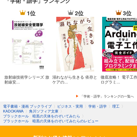
「学術・語学」ランキング
1位
2位
3位
放射線技術学シリーズ 放
溺れながら生きる 依存と
徹底攻略！ 電子工作
射線安...
ケアの...
ログラミ...
「学術・語学」ランキングの一覧へ
電子書籍・漫画 ブックライブ
〉
ビジネス・実用
〉
学術・語学
〉
理工
〉
KADOKAWA
〉
角川ソフィア文庫
〉
ブラックホール 暗黒の天体をのぞいてみたら
〉
ブラックホール 暗黒の天体をのぞいてみたらのレビュー