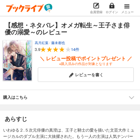
会員登録
ログイン
メニュー
【感想・ネタバレ】オメガ転生～王子さま俳
優の溺愛～のレビュー
高月紅葉
/
藤未都也
3.9
14件
＼ レビュー投稿でポイントプレゼント ／
※購入済みの作品が対象となります
レビューを書く
購入はこちら
あらすじ
いわゆる２.５次元俳優の真澄は、王子と騎士の愛を描いた文芸大作ミュ
ージカルのダブル主演に大抜擢された。もう一人の主演は人気ナンバー