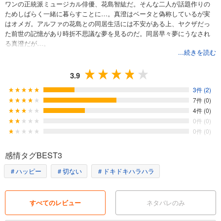
ワンの正統派ミュージカル俳優、花島智紘だ。そんな二人が話題作りの
ためしばらく一緒に暮らすことに…。真澄はベータと偽称しているが実
はオメガ。アルファの花島との同居生活には不安がある上、ヤクザだっ
た前世の記憶があり時折不思議な夢を見るのだ。同居早々夢にうなされ
る真澄だが…。
...続きを読む
3.9
3件 (2)
7件 (0)
4件 (0)
0件 (0)
0件 (0)
感情タグBEST3
＃ハッピー
＃切ない
＃ドキドキハラハラ
すべてのレビュー
ネタバレのみ