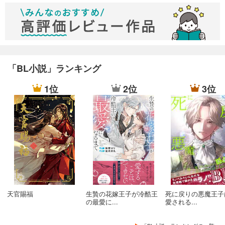
「BL小説」ランキング
1位
2位
3位
天官賜福
生贄の花嫁王子が冷酷王
死に戻りの悪魔王子
の最愛に...
愛される...