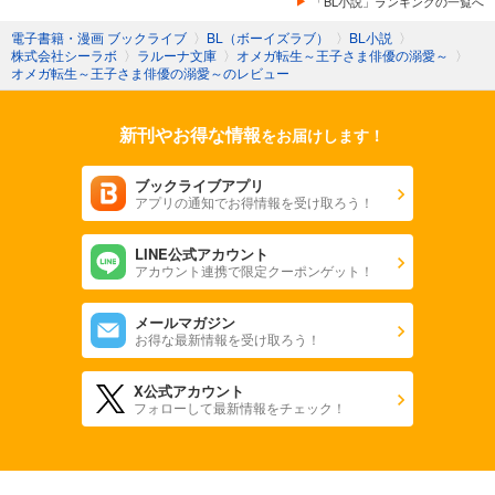
「BL小説」ランキングの一覧へ
電子書籍・漫画 ブックライブ
〉
BL（ボーイズラブ）
〉
BL小説
〉
株式会社シーラボ
〉
ラルーナ文庫
〉
オメガ転生～王子さま俳優の溺愛～
〉
オメガ転生～王子さま俳優の溺愛～のレビュー
新刊やお得な情報
をお届けします！
ブックライブアプリ
アプリの通知でお得情報を受け取ろう！
LINE公式アカウント
アカウント連携で限定クーポンゲット！
メールマガジン
お得な最新情報を受け取ろう！
X公式アカウント
フォローして最新情報をチェック！