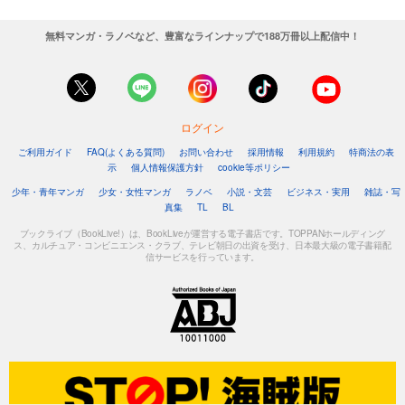
無料マンガ・ラノベなど、豊富なラインナップで188万冊以上配信中！
ログイン
ご利用ガイド
FAQ(よくある質問)
お問い合わせ
採用情報
利用規約
特商法の表
示
個人情報保護方針
cookie等ポリシー
少年・青年マンガ
少女・女性マンガ
ラノベ
小説・文芸
ビジネス・実用
雑誌・写
真集
TL
BL
ブックライブ（BookLive!）は、BookLiveが運営する電子書店です。TOPPANホールディング
ス、カルチュア・コンビニエンス・クラブ、テレビ朝日の出資を受け、日本最大級の電子書籍配
信サービスを行っています。