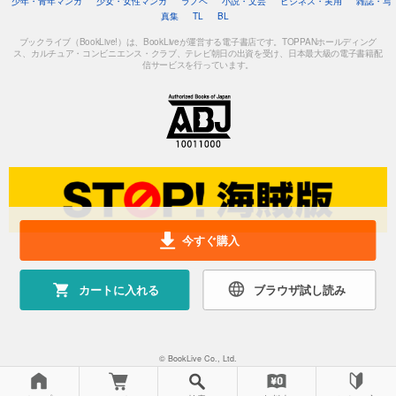
少年・青年マンガ
少女・女性マンガ
ラノベ
小説・文芸
ビジネス・実用
雑誌・写
真集
TL
BL
ブックライブ（BookLive!）は、BookLiveが運営する電子書店です。TOPPANホールディング
ス、カルチュア・コンビニエンス・クラブ、テレビ朝日の出資を受け、日本最大級の電子書籍配
信サービスを行っています。
今すぐ購入
カートに入れる
ブラウザ試し読み
© BookLive Co., Ltd.