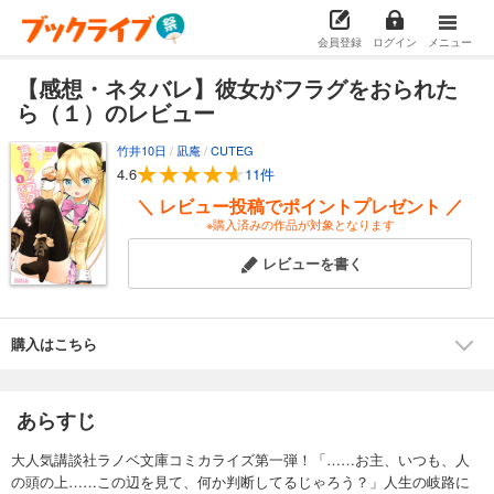
会員登録
ログイン
メニュー
【感想・ネタバレ】彼女がフラグをおられた
ら（１）のレビュー
竹井10日
/
凪庵
/
CUTEG
4.6
11件
＼ レビュー投稿でポイントプレゼント ／
※購入済みの作品が対象となります
レビューを書く
購入はこちら
あらすじ
大人気講談社ラノベ文庫コミカライズ第一弾！「……お主、いつも、人
の頭の上……この辺を見て、何か判断してるじゃろう？」人生の岐路に