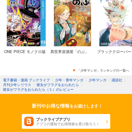
ONE PIECE モノクロ版
異世界居酒屋「のぶ」
ブラッククローバー
「少年マンガ」ランキングの一覧へ
電子書籍・漫画 ブックライブ
〉
少年・青年マンガ
〉
少年マンガ
〉
講談社
〉
月刊少年シリウス
〉
彼女がフラグをおられたら
〉
彼女がフラグをおられたら（１）のレビュー
新刊やお得な情報
をお届けします！
ブックライブアプリ
アプリの通知でお得情報を受け取ろう！