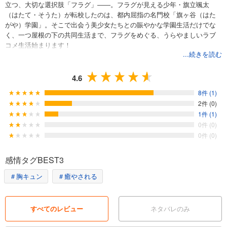
立つ、大切な選択肢「フラグ」――。フラグが見える少年・旗立颯太
（はたて・そうた）が転校したのは、都内屈指の名門校「旗ヶ谷（はた
がや）学園」。そこで出会う美少女たちとの賑やかな学園生活だけでな
く、一つ屋根の下の共同生活まで、フラグをめぐる、うらやましいラブ
コメ生活始まります！
...続きを読む
4.6
8件 (1)
2件 (0)
1件 (1)
0件 (0)
0件 (0)
感情タグBEST3
＃胸キュン
＃癒やされる
すべてのレビュー
ネタバレのみ