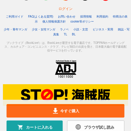
ログイン
ご利用ガイド
FAQ(よくある質問)
お問い合わせ
採用情報
利用規約
特商法の表
示
個人情報保護方針
cookie等ポリシー
少年・青年マンガ
少女・女性マンガ
ラノベ
小説・文芸
ビジネス・実用
雑誌・写
真集
TL
BL
ブックライブ（BookLive!）は、BookLiveが運営する電子書店です。TOPPANホールディング
ス、カルチュア・コンビニエンス・クラブ、テレビ朝日の出資を受け、日本最大級の電子書籍配
信サービスを行っています。
今すぐ購入
カートに入れる
ブラウザ試し読み