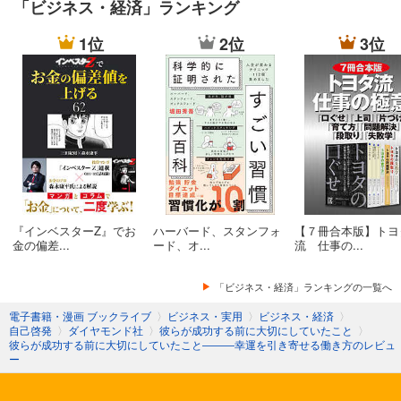
「ビジネス・経済」ランキング
1位
2位
3位
『インベスターZ』でお
ハーバード、スタンフォ
【７冊合本版】トヨ
金の偏差...
ード、オ...
流 仕事の...
「ビジネス・経済」ランキングの一覧へ
電子書籍・漫画 ブックライブ
〉
ビジネス・実用
〉
ビジネス・経済
〉
自己啓発
〉
ダイヤモンド社
〉
彼らが成功する前に大切にしていたこと
〉
彼らが成功する前に大切にしていたこと―――幸運を引き寄せる働き方のレビュ
ー