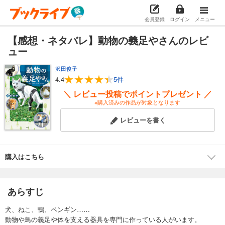
会員登録
ログイン
メニュー
【感想・ネタバレ】動物の義足やさんのレビ
ュー
沢田俊子
4.4
5件
＼ レビュー投稿でポイントプレゼント ／
※購入済みの作品が対象となります
レビューを書く
購入はこちら
あらすじ
犬、ねこ、鴨、ペンギン……
動物や鳥の義足や体を支える器具を専門に作っている人がいます。