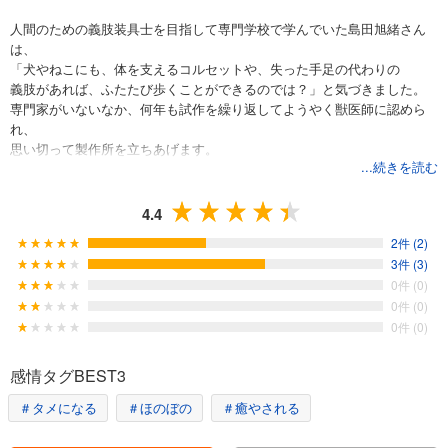
人間のための義肢装具士を目指して専門学校で学んでいた島田旭緒さん
は、
「犬やねこにも、体を支えるコルセットや、失った手足の代わりの
義肢があれば、ふたたび歩くことができるのでは？」と気づきました。
専門家がいないなか、何年も試作を繰り返してようやく獣医師に認めら
れ、
思い切って製作所を立ちあげます。
...続きを読む
当初は依頼がなくて追い詰められた島田さんですが、
獣医師の紹介から徐々に依頼が増え始め、以来、作った装具は３万匹
分。
4.4
出会った動物たちには、それぞれのドラマがあります。
2件 (2)
島田さんは、どんな活動をしてきたのでしょう？
3件 (3)
0件 (0)
＜すべての漢字にふりがなつき。小学校中級から＞
0件 (0)
0件 (0)
感情タグBEST3
＃タメになる
＃ほのぼの
＃癒やされる