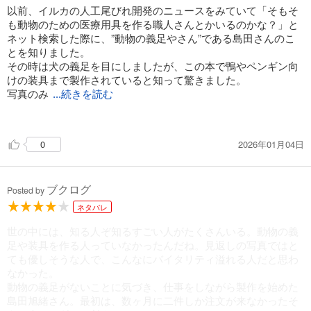
以前、イルカの人工尾びれ開発のニュースをみていて「そもそ
も動物のための医療用具を作る職人さんとかいるのかな？」と
ネット検索した際に、”動物の義足やさん”である島田さんのこ
とを知りました。
その時は犬の義足を目にしましたが、この本で鴨やペンギン向
けの装具まで製作されていると知って驚きました。
写真のみ
...続きを読む
ですがウサギやポニーの装具も紹介されていて、その幅広さと
同時に試行錯誤を重ねて積み上げられた技術のすごさに感嘆し
2026年01月04日
0
ました。
個体に合わせて製作する以上どれ一つ同じものはなく、調整も
重ねないといけない中でこれまでに3万匹分の装具を手がけられ
ブクログ
たとのこと。
Posted by
お仕事に対する熱量にもとても感服しました。
ネタバレ
世の中には、知る人ぞ知るすごい人がたくさんいる。動物の義
足や装具を作る人っていなかったんだね。見返しの写真ではと
ても優しそうな人で、こんなにバイタリティ溢れる人だと思わ
なかった。
動物の義足がないことに気づき、仕事をしながら製作を始めた
島田旭緒さん。最初は、数ヶ月に二件しか注文が来なかったそ