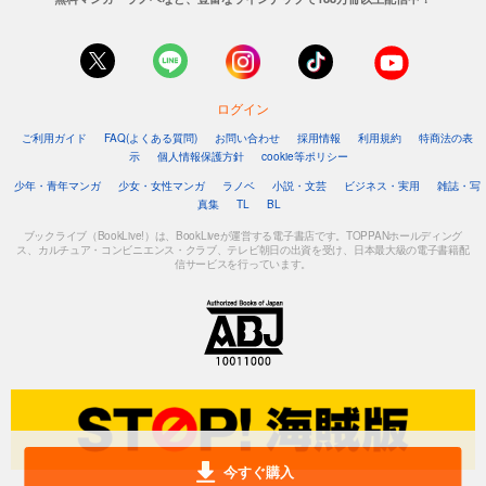
ログイン
ご利用ガイド
FAQ(よくある質問)
お問い合わせ
採用情報
利用規約
特商法の表
示
個人情報保護方針
cookie等ポリシー
少年・青年マンガ
少女・女性マンガ
ラノベ
小説・文芸
ビジネス・実用
雑誌・写
真集
TL
BL
ブックライブ（BookLive!）は、BookLiveが運営する電子書店です。TOPPANホールディング
ス、カルチュア・コンビニエンス・クラブ、テレビ朝日の出資を受け、日本最大級の電子書籍配
信サービスを行っています。
今すぐ購入