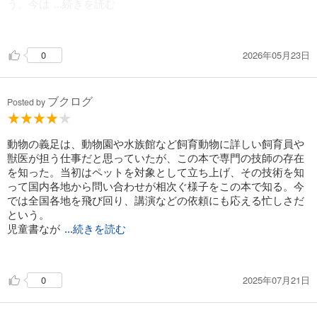
う。今は
...続きを読む
全国を駆け回り、この14年間で作った装具は3万匹分。それ
も、作り直し（調整）が多いから一匹にかける時間が長い！
2026年05月23日
0
すごいなあ。我が身を反省？！
ブクログ
Posted by
動物の義足は、動物園や水族館など飼育動物に詳しい飼育員や
獣医が担う仕事だと思っていたが、この本で専門の技師の存在
を知った。当初はペットを対象として立ち上げ、その技術を知
って国内各地から問い合わせが相次ぐ様子をこの本で知る。今
では全国各地を飛び回り、講演などの依頼にも応える忙しさだ
という。
児童書なが
...続きを読む
ら知らないことばかりで驚きの連続だった。
2025年07月21日
0