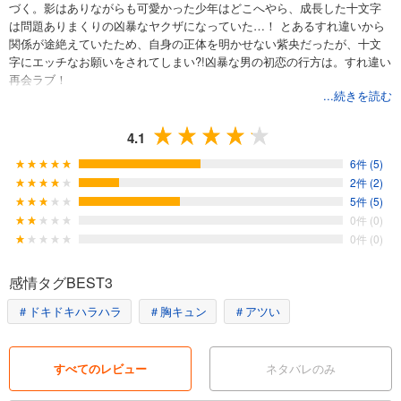
づく。影はありながらも可愛かった少年はどこへやら、成長した十文字
は問題ありまくりの凶暴なヤクザになっていた…！ とあるすれ違いから
関係が途絶えていたため、自身の正体を明かせない紫央だったが、十文
字にエッチなお願いをされてしまい?!凶暴な男の初恋の行方は。すれ違い
再会ラブ！
...続きを読む
4.1
6件 (5)
2件 (2)
5件 (5)
0件 (0)
0件 (0)
感情タグBEST3
＃ドキドキハラハラ
＃胸キュン
＃アツい
すべてのレビュー
ネタバレのみ