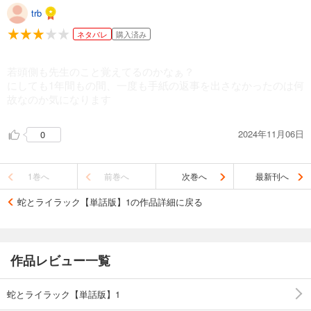
trb
ネタバレ
購入済み
若頭側も先生のこと覚えてるのかなぁ？
にしても1年間もの間、一度も手紙の返事を出さなかったのは何
故なのか気になります
2024年11月06日
0
1巻へ
前巻へ
次巻へ
最新刊へ
蛇とライラック【単話版】1の作品詳細に戻る
作品レビュー一覧
蛇とライラック【単話版】1