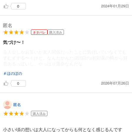
2024年01月29日
0
匿名
ネタバレ
購入済み
気づけ〜！
主人公しかお互いが友人関係だったことに気付いていなくてむ
ずむずする〜！けど、なんだかんだ(2回目の)初対面の時から好
意あるっぽいし、やっぱり運命なんだな
＃ほのぼの
2026年07月26日
0
匿名
購入済み
小さい頃の想いは大人になってからも何となく感じるんです