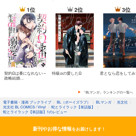
1位
2位
3位
契約Ωは番になれない～
特級αの愛したΩ
君となら恋をしてみ
政略結婚...
「BLマンガ」ランキングの一覧へ
電子書籍・漫画 ブックライブ
〉
BL（ボーイズラブ）
〉
BLマンガ
〉
光文社
〉
光文社 BL COMICS / Vinyl
〉
蛇とライラック【単話版】
〉
蛇とライラック【単話版】1のレビュー
新刊やお得な情報
をお届けします！