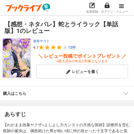
会員登録
ログイン
メニュー
【感想・ネタバレ】蛇とライラック【単話
版】1のレビュー
坂井ヤスト
4.1
13件
＼ レビュー投稿でポイントプレゼント ／
※購入済みの作品が対象となります
レビューを書く
購入はこちら
あらすじ
【わがまま凶暴ヤクザ×よしよし力カンストの天然な医師】診療所を営む
医師の紫央は、偶然助けた男が幼い頃に仲の良かった十文字であると気