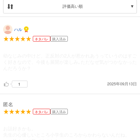
評価高い順
ハル
ネタバレ
購入済み
幼なじみの中けど、正反対の2人が惹かれあうっていうのはすご
く好きなので、今後も展開が楽しみ｡ただなぜ気がつかなかった
んだろうか？
2025年09月13日
1
匿名
ネタバレ
購入済み
お話好きかも。
先生の心優しいところ小学生のころからかわらないんだね。