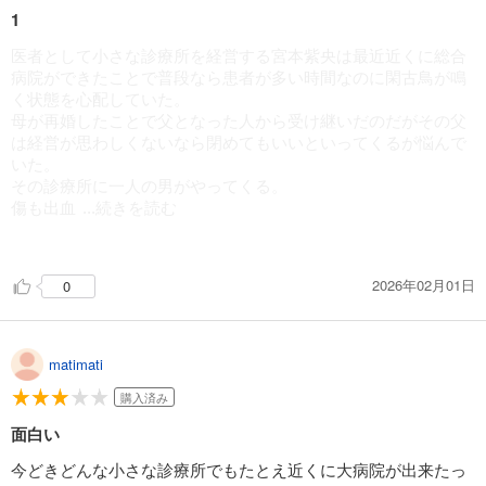
1
医者として小さな診療所を経営する宮本紫央は最近近くに総合
病院ができたことで普段なら患者が多い時間なのに閑古鳥が鳴
く状態を心配していた。
母が再婚したことで父となった人から受け継いだのだがその父
は経営が思わしくないなら閉めてもいいといってくるが悩んで
いた。
その診療所に一人の男がやってくる。
傷も出血
...続きを読む
もある男は診察拒否したが倒れたので紫央は対応するがその時
身分証を見てかつて転校先にいたおそらく親から乱暴を受け放
2026年02月01日
0
置されていたらしい十文字鉄だと思い出す。
引っ越すときに手紙を出すことを約束したが相手から来ること
はなかったので今彼は自分のことを覚えていないかもと思い初
対面のふりをして接する。
matimati
しかも十文字は体に刺青が入っていることからヤクザらし
く…。
購入済み
面白い
今どきどんな小さな診療所でもたとえ近くに大病院が出来たっ