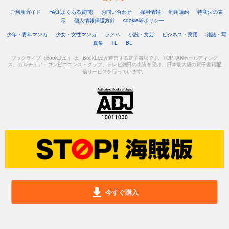
ご利用ガイド
FAQ(よくある質問)
お問い合わせ
採用情報
利用規約
特商法の表
示
個人情報保護方針
cookie等ポリシー
少年・青年マンガ
少女・女性マンガ
ラノベ
小説・文芸
ビジネス・実用
雑誌・写
真集
TL
BL
ブックライブ（BookLive!）は、BookLiveが運営する電子書店です。TOPPANホールディング
ス、カルチュア・コンビニエンス・クラブ、テレビ朝日の出資を受け、日本最大級の電子書籍配
信サービスを行っています。
今すぐ購入