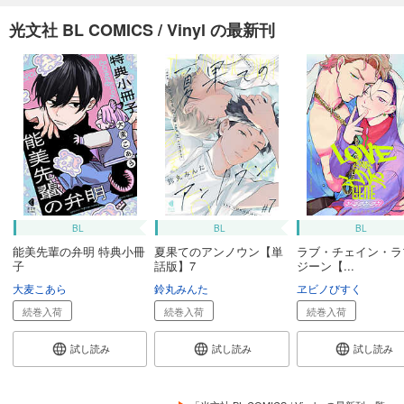
光文社 BL COMICS / Vinyl の最新刊
BL
BL
BL
能美先輩の弁明 特典小冊
夏果てのアンノウン【単
ラブ・チェイン・ラ
子
話版】7
ジーン【...
大麦こあら
鈴丸みんた
ヱビノびすく
続巻入荷
続巻入荷
続巻入荷
試し読み
試し読み
試し読み