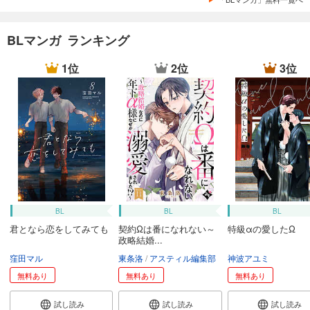
BLマンガ ランキング
1位
2位
3位
BL
BL
BL
君となら恋をしてみても
契約Ωは番になれない～
特級αの愛したΩ
政略結婚...
窪田マル
東条洛
アスティル編集部
神波アユミ
無料あり
無料あり
無料あり
試し読み
試し読み
試し読み