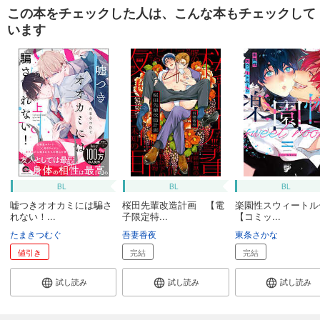
この本をチェックした人は、こんな本もチェックして
います
BL
BL
BL
嘘つきオオカミには騙さ
桜田先輩改造計画 【電
楽園性スウィートル
れない！...
子限定特...
【コミッ...
たまきつむぐ
吾妻香夜
東条さかな
値引き
完結
完結
試し読み
試し読み
試し読み