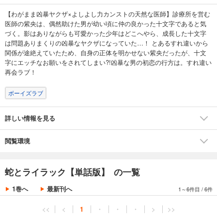
【わがまま凶暴ヤクザ×よしよし力カンストの天然な医師】診療所を営む
医師の紫央は、偶然助けた男が幼い頃に仲の良かった十文字であると気
づく。影はありながらも可愛かった少年はどこへやら、成長した十文字
は問題ありまくりの凶暴なヤクザになっていた…！ とあるすれ違いから
関係が途絶えていたため、自身の正体を明かせない紫央だったが、十文
字にエッチなお願いをされてしまい?!凶暴な男の初恋の行方は。すれ違い
再会ラブ！
ボーイズラブ
詳しい情報を見る
閲覧環境
蛇とライラック【単話版】 の一覧
1巻へ
最新刊へ
1～6件目
/
6件
<<
<
1
・
・
・
>
>>