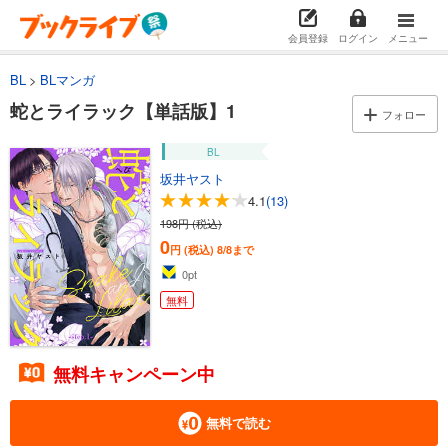
会員登録
ログイン
メニュー
BL
BLマンガ
蛇とライラック【単話版】1
フォロー
BL
坂井ヤスト
4.1
(13)
198円 (税込)
0
円 (税込)
8/8まで
0
pt
無料
無料キャンペーン中
無料で読む