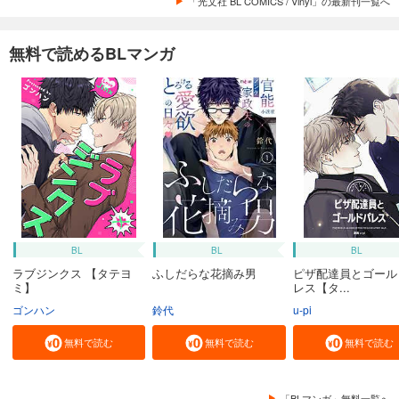
「光文社 BL COMICS / Vinyl」の最新刊一覧へ
無料で読めるBLマンガ
BL
BL
BL
ラブジンクス 【タテヨ
ふしだらな花摘み男
ピザ配達員とゴール
ミ】
レス【タ...
ゴンハン
鈴代
u-pi
無料で読む
無料で読む
無料で読む
「BLマンガ」無料一覧へ