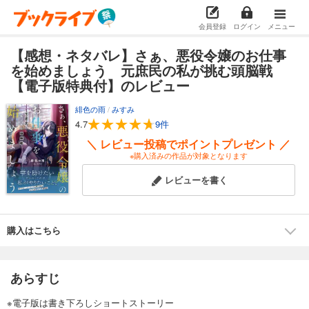
会員登録
ログイン
メニュー
【感想・ネタバレ】さぁ、悪役令嬢のお仕事
を始めましょう 元庶民の私が挑む頭脳戦
【電子版特典付】のレビュー
緋色の雨
/
みすみ
4.7
9件
＼ レビュー投稿でポイントプレゼント ／
※購入済みの作品が対象となります
レビューを書く
購入はこちら
あらすじ
※電子版は書き下ろしショートストーリー