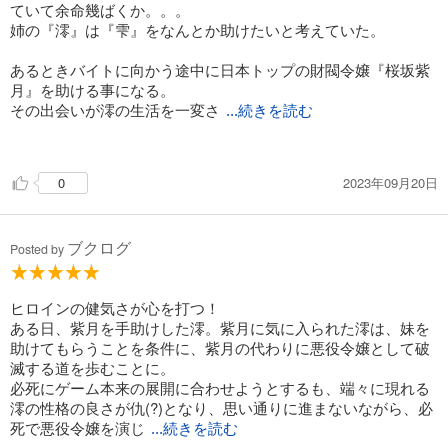
ていて余命幾ばくか。。。
姉の『澪』は『雫』をなんとか助けたいと考えていた。
あるときバイトに向かう途中に日本トップの財閥令嬢『桜坂紫
月』を助ける事になる。
その出会いが澪の生活を一変さ
...続きを読む
せる
2023年09月20日
0
『わたしの代わりに悪役令嬢になりなさい。そうしたら貴方の
妹を助けてあげる』
実は、この世界は乙女ゲームを元にした世界だったのです』
ブクログ
Posted by
『澪』は本当に良い子、頭も良い子
『澪』は本当に悪役令嬢になることが出来るのか？
『雫』は本当に助かることができるのか？
ヒロインの健気さが心を打つ！
ある日、紫月を手助けした澪。紫月に気に入られた澪は、妹を
色々今後の先が気になってたまらない本作
助けてもらうことを条件に、紫月の代わりに悪役令嬢として破
イラストレータみすみ先生の絵もジャストマッチ
滅する道を歩むことに。
必死にゲーム本来の展開に合わせようとするも、端々に現れる
乙女ゲームの世界をあなたも感じてくださいませ。
澪の性格の良さが仇(?)となり、思い通りに進まないながら、必
これはオススメ
死で悪役令嬢を演じ
...続きを読む