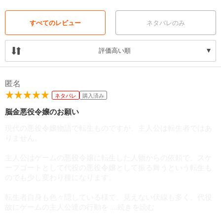
すべてのレビュー
ネタバレのみ
評価高い順
匿名
ネタバレ
購入済み
脳金悪役令嬢のお願い
現代の悪役令嬢物語で転生ものですが、主人公は転生者ではあ
りません。
主人公はゲームの悪役令嬢に転生した人物からの依頼で、スケ
ープゴートとして代役の悪役令嬢として振る舞うという転生も
のでも少し変わり種になります。
転生者自身も色々隠している様で、見えない伏線も多く、代役
故にゲームの主人公達の行動を
...続きを読む