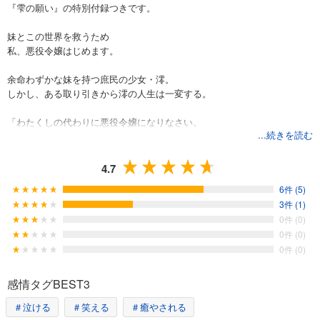
『雫の願い』の特別付録つきです。
妹とこの世界を救うため
私、悪役令嬢はじめます。
余命わずかな妹を持つ庶民の少女・澪。
しかし、ある取り引きから澪の人生は一変する。
「わたくしの代わりに悪役令嬢になりなさい。
...続きを読む
そうしたら貴女の妹を助けてあげる」
財閥御用達の学園に入学し、
4.7
良心と葛藤しながらも悪役令嬢を演じて破滅を目指す澪。
6件 (5)
3件 (1)
ところが、自分を断罪するはずのクラスメイト達には、
0件 (0)
なぜか澪の素性がバレているようで……!?
0件 (0)
0件 (0)
すべてはみんなの幸せのため。泥臭く走り回る澪に、
破滅の日は訪れる……のか？
感情タグBEST3
＃泣ける
＃笑える
＃癒やされる