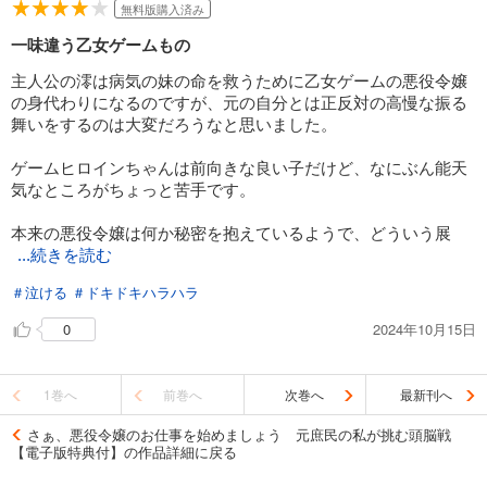
無料版購入済み
一味違う乙女ゲームもの
主人公の澪は病気の妹の命を救うために乙女ゲームの悪役令嬢
の身代わりになるのですが、元の自分とは正反対の高慢な振る
舞いをするのは大変だろうなと思いました。
ゲームヒロインちゃんは前向きな良い子だけど、なにぶん能天
気なところがちょっと苦手です。
本来の悪役令嬢は何か秘密を抱えているようで、どういう展
...続きを読む
開が待っているのかと気になりました。
＃泣ける
＃ドキドキハラハラ
2024年10月15日
0
1巻へ
前巻へ
次巻へ
最新刊へ
さぁ、悪役令嬢のお仕事を始めましょう 元庶民の私が挑む頭脳戦
【電子版特典付】の作品詳細に戻る