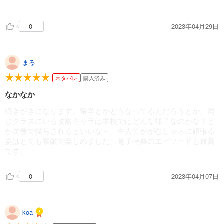
ようとする澪の姿が素晴らしい。
特に、必死になって悪役令嬢の振りをして乃々歌に辛く当たる
2023年04月29日
0
ものの、乃々歌は言葉の意味を好意的に解釈して澪の事をどん
どん気に入ってしまう展開は、良かったです。
まる
ネタバレ
購入済み
なかなか
続きがきになります。留学とかどうなってるんだろうとか、同
じクラスにいる攻略キャラは学校ではどんな様子なのかな？と
か次巻で描写されるといいな～。主人公ががむしゃらに頑張る
姿はとても素敵で楽しめました。電子特典のエピソードも最高
です。
2023年04月07日
0
koa