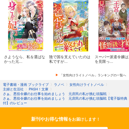
さようなら、私を選ばな
陰で国を支えていたのは
スーパー派遣令嬢は
かった元...
私ですが...
を見限っ...
「女性向けライトノベル」ランキングの一覧へ
電子書籍・漫画 ブックライブ
〉
ラノベ
〉
女性向けライトノベル
〉
主婦と生活社
〉
PASH！文庫
〉
さぁ、悪役令嬢のお仕事を始めましょう 元庶民の私が挑む頭脳戦
〉
さぁ、悪役令嬢のお仕事を始めましょう 元庶民の私が挑む頭脳戦【電子版特典
付】のレビュー
新刊やお得な情報
をお届けします！