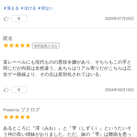
読みきれないことから、ハプニングが続発します。
＃笑える
＃泣ける
＃切ない
そして、主人公はその場で自分なりに考えたベターな対応をし
ていくところが見所です。
2025年07月25日
0
また、主人公には難病に苦しむ妹がおり、その子とのやり取り
にも好感が持てます。
匿名
皆がハッピーエンドになる物語だといいな。
無料版購入済み
某レーベルにも現代ものの悪役令嬢があり、そちらもこの手と
同じだが内容は全然違う。あちらはリアル寄りだがこちらは乙
女ゲー路線より、その点は差別化されてはいる。
2024年09月16日
0
ブクログ
Posted by
あるところに『澪（みお）』と『雫（しずく）』というたいそ
う仲の良い姉妹がおりました。ただ、妹の『雫』は難病を患っ