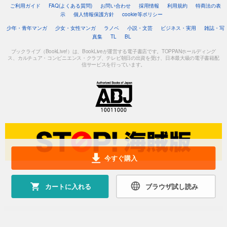
ご利用ガイド
FAQ(よくある質問)
お問い合わせ
採用情報
利用規約
特商法の表
示
個人情報保護方針
cookie等ポリシー
少年・青年マンガ
少女・女性マンガ
ラノベ
小説・文芸
ビジネス・実用
雑誌・写
真集
TL
BL
ブックライブ（BookLive!）は、BookLiveが運営する電子書店です。TOPPANホールディング
ス、カルチュア・コンビニエンス・クラブ、テレビ朝日の出資を受け、日本最大級の電子書籍配
信サービスを行っています。
今すぐ購入
カートに入れる
ブラウザ試し読み