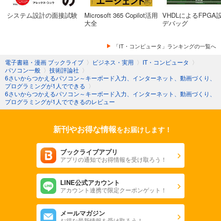
システム設計の面接試験
Microsoft 365 Copilot活用
VHDLによるFPGA
大全
デバッグ
「IT・コンピュータ」ランキングの一覧へ
電子書籍・漫画 ブックライブ
〉
ビジネス・実用
〉
IT・コンピュータ
〉
パソコン一般
〉
技術評論社
〉
6さいからつかえるパソコン～キーボード入力、インターネット、動画づくり、
プログラミングが1人でできる
〉
6さいからつかえるパソコン～キーボード入力、インターネット、動画づくり、
プログラミングが1人でできるのレビュー
新刊やお得な情報
をお届けします！
ブックライブアプリ
アプリの通知でお得情報を受け取ろう！
LINE公式アカウント
アカウント連携で限定クーポンゲット！
メールマガジン
お得な最新情報を受け取ろう！