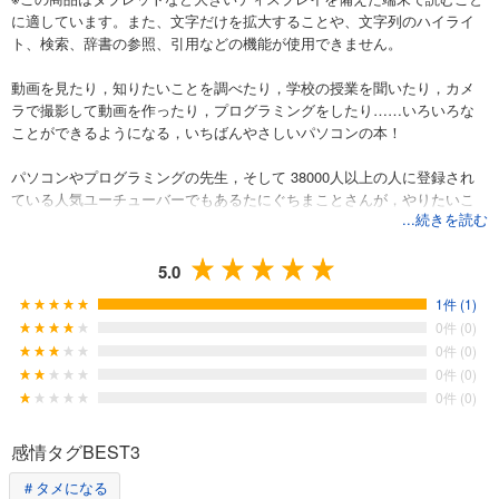
に適しています。また、文字だけを拡大することや、文字列のハイライ
ト、検索、辞書の参照、引用などの機能が使用できません。
動画を見たり，知りたいことを調べたり，学校の授業を聞いたり，カメ
ラで撮影して動画を作ったり，プログラミングをしたり……いろいろな
ことができるようになる，いちばんやさしいパソコンの本！
パソコンやプログラミングの先生，そして 38000人以上の人に登録され
ている人気ユーチューバーでもあるたにぐちまことさんが，やりたいこ
...続きを読む
とをかなえるパソコンの使い方をわかりやすく教えます。
漢字すべてによみがなつき，動画でもやり方がわかる！
5.0
1件 (1)
Windows 10対応。
0件 (0)
0件 (0)
0件 (0)
0件 (0)
感情タグBEST3
＃タメになる