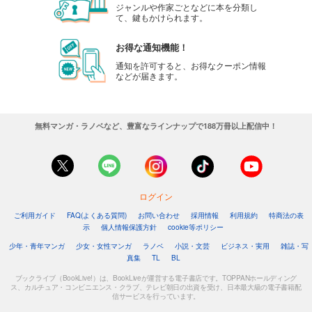
ジャンルや作家ごとなどに本を分類し
て、鍵もかけられます。
お得な通知機能！
通知を許可すると、お得なクーポン情報
などが届きます。
無料マンガ・ラノベなど、豊富なラインナップで188万冊以上配信中！
ログイン
ご利用ガイド
FAQ(よくある質問)
お問い合わせ
採用情報
利用規約
特商法の表
示
個人情報保護方針
cookie等ポリシー
少年・青年マンガ
少女・女性マンガ
ラノベ
小説・文芸
ビジネス・実用
雑誌・写
真集
TL
BL
ブックライブ（BookLive!）は、BookLiveが運営する電子書店です。TOPPANホールディング
ス、カルチュア・コンビニエンス・クラブ、テレビ朝日の出資を受け、日本最大級の電子書籍配
信サービスを行っています。