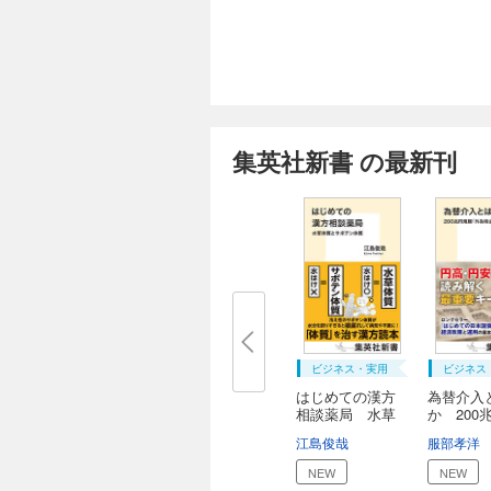
集英社新書 の最新刊
ビジネス・実用
ビジネス
はじめての漢方
為替介入
相談薬局 水草
か 200
体...
模...
江島俊哉
服部孝洋
NEW
NEW