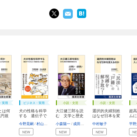
・実用
ビジネス・実用
小説・文芸
小説・文芸
とは何
犬の性格を科学
大江健三郎を読
選択的夫婦別姓
超高
兆円規
する 遺伝子で
む 文学と歴史
はなぜ日本を変
ムに
ひ...
の...
え...
今野晃嗣
村山美穂
小森陽一
成田龍一
長瀬海
中村敏子
平野
NEW
NEW
NEW
N