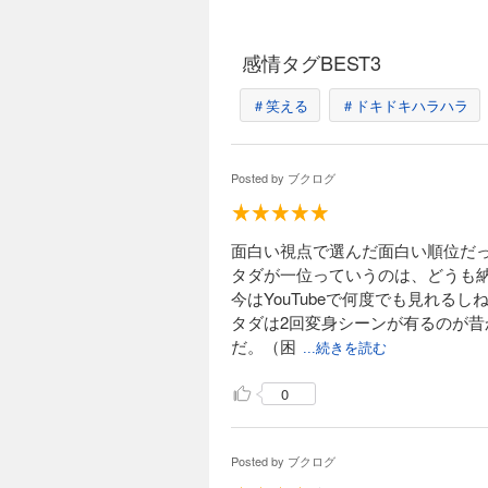
感情タグBEST3
＃笑える
＃ドキドキハラハラ
Posted by
ブクログ
面白い視点で選んだ面白い順位だ
タダが一位っていうのは、どうも
今はYouTubeで何度でも見れるし
タダは2回変身シーンが有るのが
だ。（困
...続きを読む
0
Posted by
ブクログ