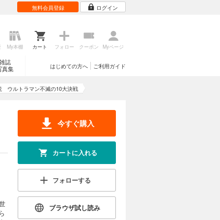
無料会員登録
ログイン
歴
My本棚
カート
フォロー
クーポン
Myページ
雑誌
はじめての方へ
ご利用ガイド
写真集
説 ウルトラマン不滅の10大決戦
今すぐ購入
カートに入れる
フォローする
世
ブラウザ試し読み
ら