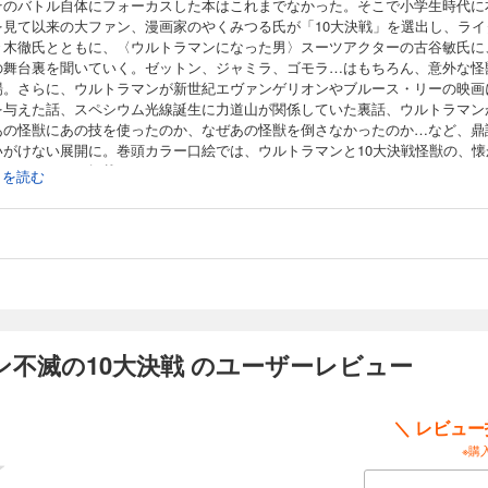
そのバトル自体にフォーカスした本はこれまでなかった。そこで小学生時代に
を見て以来の大ファン、漫画家のやくみつる氏が「10大決戦」を選出し、ライ
々木徹氏とともに、〈ウルトラマンになった男〉スーツアクターの古谷敏氏に
の舞台裏を聞いていく。ゼットン、ジャミラ、ゴモラ…はもちろん、意外な怪
場。さらに、ウルトラマンが新世紀エヴァンゲリオンやブルース・リーの映画
を与えた話、スペシウム光線誕生に力道山が関係していた裏話、ウルトラマン
あの怪獣にあの技を使ったのか、なぜあの怪獣を倒さなかったのか…など、鼎
いがけない展開に。巻頭カラー口絵では、ウルトラマンと10大決戦怪獣の、懐
バトルシーンも掲載！
続きを読む
不滅の10大決戦 のユーザーレビュー
＼ レビュ
※購