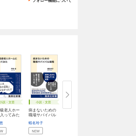
フォロー機能について
小説・文芸
小説・文芸
級老人ホー
病まないための
入ってみた
職場サバイバル
戦...
悠
蝦名玲子
EW
NEW