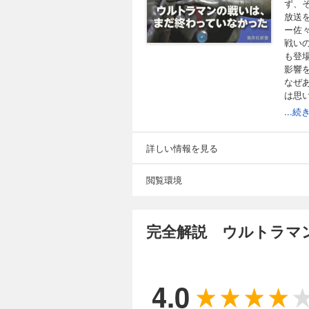
ず、
放送
ー佐
戦い
も登
影響
なぜ
は思
しの
...
詳しい情報を見る
閲覧環境
完全解説 ウルトラマン
4.0