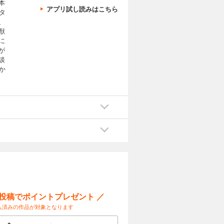
本
アプリ試し読みはこちら
タ
、
獣
に
が
談
か
ー投稿でポイントプレゼント ／
入済みの作品が対象となります