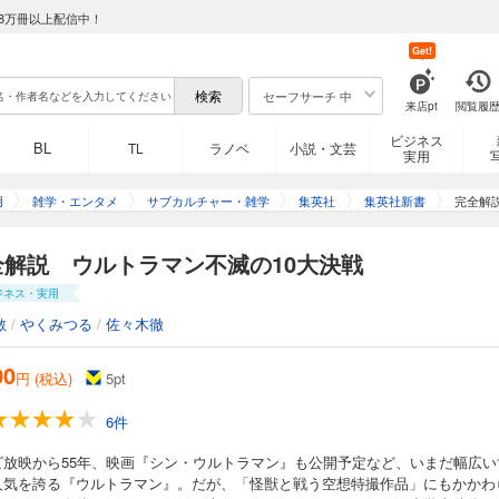
8万冊以上配信中！
Get!
セーフサーチ 中
来店pt
閲覧履
ビジネス
BL
TL
ラノベ
小説・文芸
実用
用
雑学・エンタメ
サブカルチャー・雑学
集英社
集英社新書
完全解
全解説 ウルトラマン不滅の10大決戦
ジネス・実用
敏
/
やくみつる
/
佐々木徹
00
円 (税込)
5
pt
6件
ビ放映から55年、映画『シン・ウルトラマン』も公開予定など、いまだ幅広い
人気を誇る『ウルトラマン』。だが、「怪獣と戦う空想特撮作品」にもかかわ