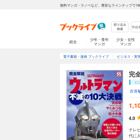
無料マンガ・ラノベなど、豊富なラインナップで18
絞り込み
検索
少年・青年
少女・女性
総合
マンガ
マンガ
電子書籍・漫画 ブックライブ
ビジネス・実
完
ビ
古谷
1,1
4.0
テレ
代に