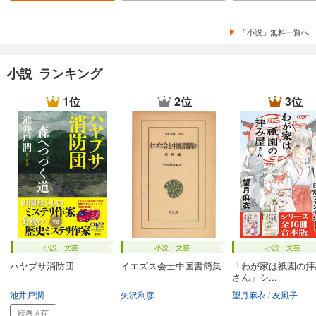
「小説」無料一覧へ
小説 ランキング
1位
2位
3位
小説・文芸
小説・文芸
小説・文芸
ハヤブサ消防団
イエズス会士中国書簡集
「わが家は祇園の拝
さん」シ...
池井戸潤
矢沢利彦
望月麻衣
友風子
続巻入荷