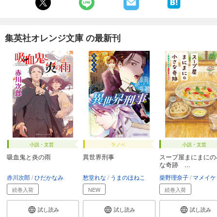
集英社オレンジ文庫 の最新刊
小説・文芸
ラノベ
小説・文芸
吸血鬼と炎の雨
異世界刑事
スープ屋まにまにの
な奇跡 ...
赤川次郎
ひだかなみ
愁堂れな
うまのほねこ
柴野理奈子
マメイケ
続巻入荷
NEW
続巻入荷
試し読み
試し読み
試し読み