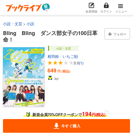
会員登録
ログイン
メニュー
小説・文芸
小説
Bling Bling ダンス部女子の100日革
フォロー
命！
小説・文芸
相羽鈴
/
いちご飴
3.0
(1)
649
円 (税込)
3
pt
194
新規会員70%OFFクーポンで
円(税込)
今すぐ購入