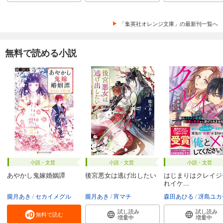
「集英社オレンジ文庫」の最新刊一覧へ
無料で読める小説
小説・文芸
小説・文芸
小説・文芸
あやかし鬼嫁婚姻譚
後宮悪女は逃げ出したい
はじまりはクレイジ
れイケ...
朧月あき
セカイメグル
朧月あき
宵マチ
森田あひる
冴島ユカ
試し読み
試し読み
無料で読む
増量中
増量中