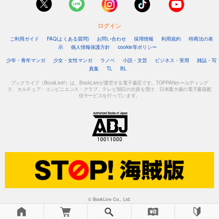
ログイン
ご利用ガイド
FAQ(よくある質問)
お問い合わせ
採用情報
利用規約
特商法の表
示
個人情報保護方針
cookie等ポリシー
少年・青年マンガ
少女・女性マンガ
ラノベ
小説・文芸
ビジネス・実用
雑誌・写
真集
TL
BL
ブックライブ（BookLive!）は、BookLiveが運営する電子書店です。TOPPANホールディング
ス、カルチュア・コンビニエンス・クラブ、テレビ朝日の出資を受け、日本最大級の電子書籍配
信サービスを行っています。
© BookLive Co., Ltd.