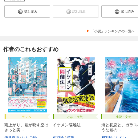
試し読み
試し読み
試し読み
「小説」ランキングの一覧へ
作者のこれもおすすめ
ラノベ
小説・文芸
小説・文芸
雨上がり、君が映す空は
イケメン隔離法
海と初恋と、ガラス
きっと美...
うな君の...
汐見夏衛
いちご飴
相羽鈴
緒花
相羽鈴
ふすい