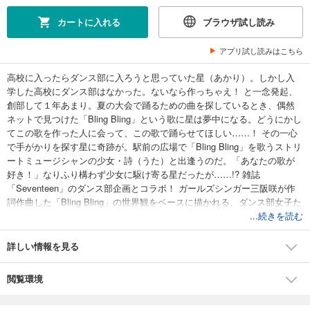
カートに入れる
ブラウザ試し読み
アプリ試し読みはこちら
高校に入ったらダンス部に入ろうと思っていた星（あかり）。しかし入
学した高校にダンス部はなかった。ないなら作っちゃえ！ と一念発起、
創部して１年あまり。夏の大会で踊るための曲を探しているとき、偶然
ネットで見つけた「Bling Bling」という歌に星は夢中になる。どうにかし
てこの歌を作った人に会って、この歌で踊らせてほしい……！ その一心
で手がかりを探す星に奇跡が。駅前の広場で「Bling Bling」を歌うストリ
ートミュージシャンの少女・詩（うた）と出逢うのだ。「あなたの歌が
好き！」なりふり構わず少女に駆け寄る星だったが……!? 雑誌
「Seventeen」のダンス部企画とコラボ！ ガールズシンガー三阪咲が作
詞作曲した「Bling Bling」の世界観をベースに描かれる、ダンス部女子た
ちの笑顔と涙が弾ける友情＆青春物語！
...続きを読む
詳しい情報を見る
閲覧環境