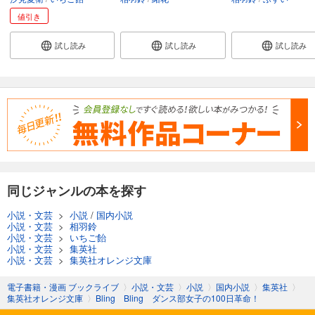
値引き
試し読み
試し読み
試し読み
同じジャンルの本を探す
小説・文芸
>
小説
/
国内小説
小説・文芸
>
相羽鈴
小説・文芸
>
いちご飴
小説・文芸
>
集英社
小説・文芸
>
集英社オレンジ文庫
電子書籍・漫画 ブックライブ
〉
小説・文芸
〉
小説
〉
国内小説
〉
集英社
〉
集英社オレンジ文庫
〉
Bling Bling ダンス部女子の100日革命！