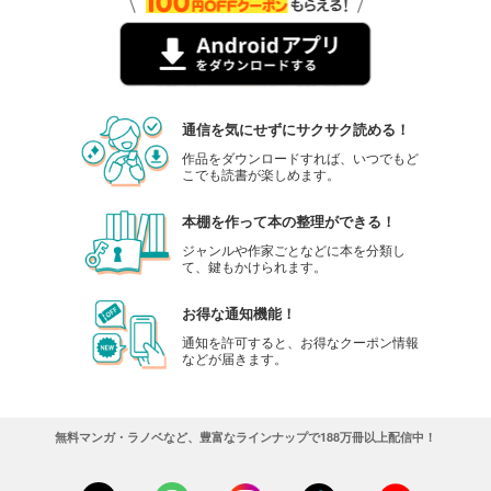
通信を気にせずにサクサク読める！
作品をダウンロードすれば、いつでもど
こでも読書が楽しめます。
本棚を作って本の整理ができる！
ジャンルや作家ごとなどに本を分類し
て、鍵もかけられます。
お得な通知機能！
通知を許可すると、お得なクーポン情報
などが届きます。
無料マンガ・ラノベなど、豊富なラインナップで188万冊以上配信中！