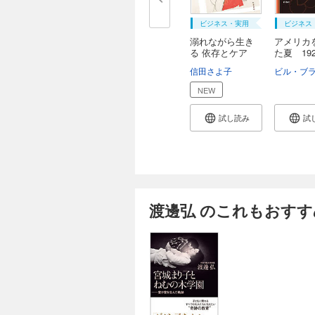
ビジネス・実用
ビジネス
溺れながら生き
アメリカ
る 依存とケア
た夏 19
の...
信田さよ子
NEW
試し読み
試
渡邊弘 のこれもおすす