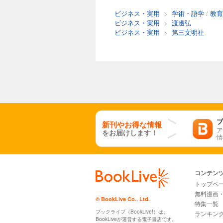
ビジネス・実用
>
学術・語学
/
教育
ビジネス・実用
>
渡邊弘
ビジネス・実用
>
第三文明社
ブ
新刊やお得な情報
ア
をお届けします！
情
コンテン
トップペ
無料漫画
© BookLive Co., Ltd.
特集一覧
ブックライブ（BookLive!）は、
ランキン
BookLiveが運営する電子書店です。