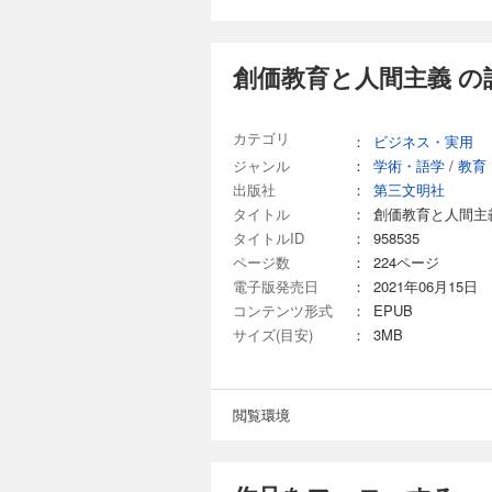
創価教育と人間主義 の
カテゴリ
：
ビジネス・実用
ジャンル
：
学術・語学
/
教育
出版社
：
第三文明社
タイトル
：
創価教育と人間主
タイトルID
：
958535
ページ数
：
224ページ
電子版発売日
：
2021年06月15日
コンテンツ形式
：
EPUB
サイズ(目安)
：
3MB
閲覧環境