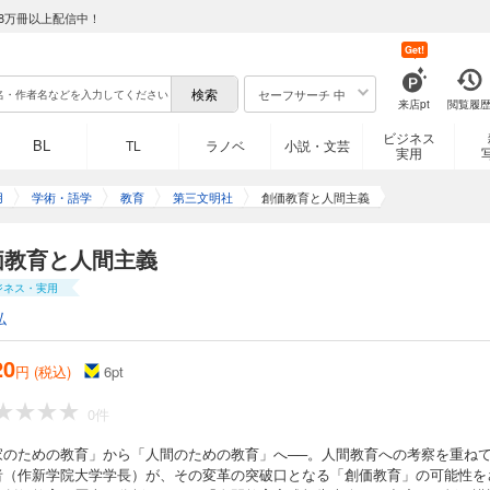
8万冊以上配信中！
Get!
セーフサーチ 中
来店pt
閲覧履
ビジネス
BL
TL
ラノベ
小説・文芸
実用
用
学術・語学
教育
第三文明社
創価教育と人間主義
価教育と人間主義
ジネス・実用
弘
20
円 (税込)
6
pt
0件
家のための教育」から「人間のための教育」へ──。人間教育への考察を重ね
者（作新学院大学学長）が、その変革の突破口となる「創価教育」の可能性を