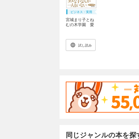
ビジネス・実用
宮城まり子とね
むの木学園 愛
が愛を生んだ軌
跡
試し読み
同じジャンルの本を探