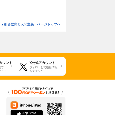
創価教育と人間主義 ページトップヘ
▲
アカウント
X公式アカウント
携で
フォローして最新情報
ット！
をチェック！