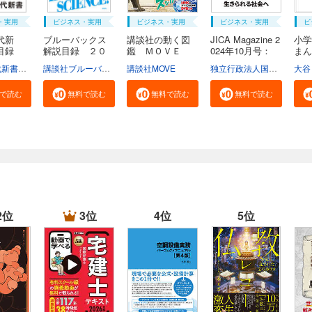
・実用
ビジネス・実用
ビジネス・実用
ビジネス・実用
ビ
代新
ブルーバックス
講談社の動く図
JICA Magazine 2
小学
説目録
解説目録 ２０
鑑 ＭＯＶＥ
024年10月号：
ま
２...
ま...
ジ...
広...
学芸部現代新書編集チーム
講談社ブルーバックス
講談社MOVE
独立行政法人国際協力機構
大谷
で読む
無料で読む
無料で読む
無料で読む
2位
3位
4位
5位