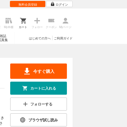
無料会員登録
ログイン
歴
My本棚
カート
フォロー
クーポン
Myページ
雑誌
はじめての方へ
ご利用ガイド
写真集
今すぐ購入
カートに入れる
フォローする
てき
ブラウザ試し読み
さ