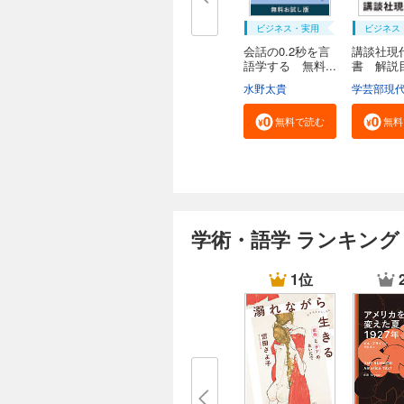
ビジネス・実用
ビジネス
会話の0.2秒を言
講談社現
語学する 無料...
書 解
２０...
水野太貴
無料で読む
無料
学術・語学 ランキング
1位