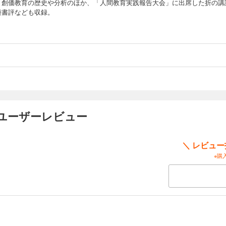
。創価教育の歴史や分析のほか、「人間教育実践報告大会」に出席した折の講
種書評なども収録。
のユーザーレビュー
＼ レビュ
※購