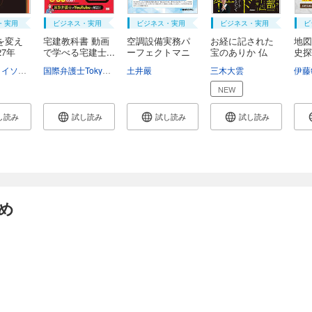
・実用
ビジネス・実用
ビジネス・実用
ビジネス・実用
ビ
を変え
宅建教科書 動画
空調設備実務パ
お経に記された
地図
27年
で学べる宅建士...
ーフェクトマニ
宝のありか 仏
史探
ュ...
教...
ビル・ブライソン
伊藤真
国際弁護士TokyoJoe
土井嚴
三木大雲
伊藤
NEW
し読み
試し読み
試し読み
試し読み
め