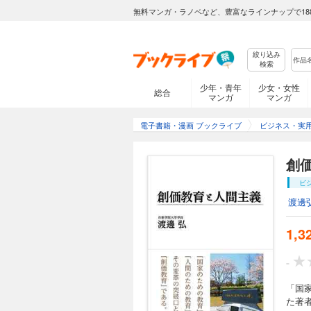
無料マンガ・ラノベなど、豊富なラインナップで18
絞り込み
検索
少年・青年
少女・女性
総合
マンガ
マンガ
電子書籍・漫画 ブックライブ
ビジネス・実
創
ビ
渡邊
1,3
-
「国
た著