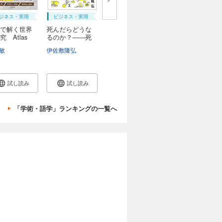
ジネス・実用
ビジネス・実用
で解く世界
死んだらどうな
究 Atlas
るのか？――死
生...
敏
伊佐敷隆弘
試し読み
試し読み
「学術・語学」ランキングの一覧へ