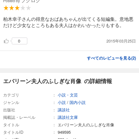
ブクログ
Posted by
柏木幸子さんの得意なおばあちゃんが出てくる短編集。意地悪
だけど少女なところもある夫人はかわいかったりもする。
2015年03月25日
0
すべてのレビューを見る(
2
)
エバリーン夫人のふしぎな肖像 の詳細情報
カテゴリ
小説・文芸
ジャンル
小説
/
国内小説
出版社
講談社
掲載誌・レーベル
講談社文庫
タイトル
エバリーン夫人のふしぎな肖像
タイトルID
949595