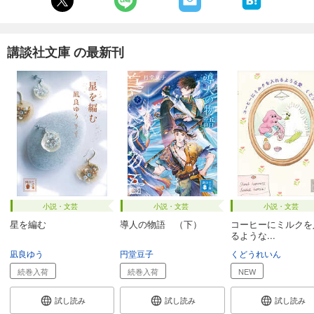
講談社文庫 の最新刊
小説・文芸
小説・文芸
小説・文芸
星を編む
導人の物語 （下）
コーヒーにミルクを
るような...
凪良ゆう
円堂豆子
くどうれいん
続巻入荷
続巻入荷
NEW
試し読み
試し読み
試し読み