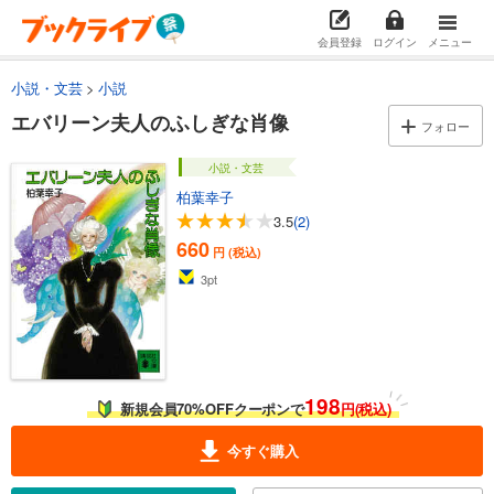
会員登録
ログイン
メニュー
小説・文芸
小説
エバリーン夫人のふしぎな肖像
フォロー
小説・文芸
柏葉幸子
3.5
(2)
660
円 (税込)
3
pt
198
新規会員70%OFFクーポンで
円(税込)
今すぐ購入