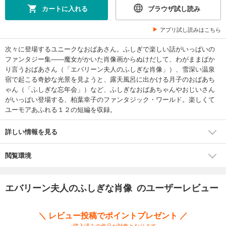
カートに入れる
ブラウザ試し読み
アプリ試し読みはこちら
次々に登場するユニークなおばあさん。ふしぎで楽しい話がいっぱいの
ファンタジー集――魔女がかいた肖像画からぬけだして、わがままばか
り言うおばあさん（「エバリーン夫人のふしぎな肖像」）、雪深い温泉
宿で起こる奇妙な光景を見ようと、露天風呂に出かける月子のおばあち
ゃん（「ふしぎな忘年会」）など、ふしぎなおばあちゃんやおじいさん
がいっぱい登場する、柏葉幸子のファンタジック・ワールド。楽しくて
ユーモアあふれる１２の短編を収録。
詳しい情報を見る
閲覧環境
エバリーン夫人のふしぎな肖像 のユーザーレビュー
＼ レビュー投稿でポイントプレゼント ／
※購入済みの作品が対象となります