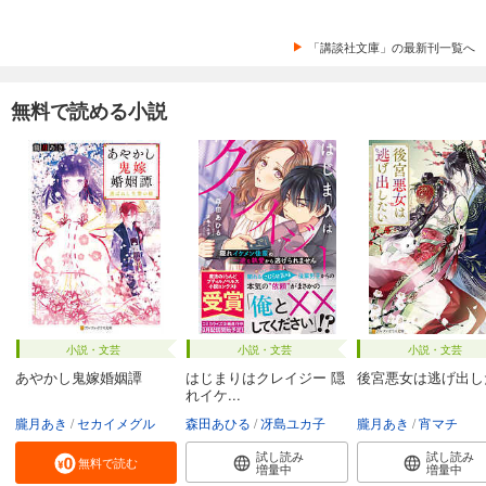
「講談社文庫」の最新刊一覧へ
無料で読める小説
小説・文芸
小説・文芸
小説・文芸
あやかし鬼嫁婚姻譚
はじまりはクレイジー 隠
後宮悪女は逃げ出し
れイケ...
朧月あき
セカイメグル
森田あひる
冴島ユカ子
朧月あき
宵マチ
試し読み
試し読み
無料で読む
増量中
増量中