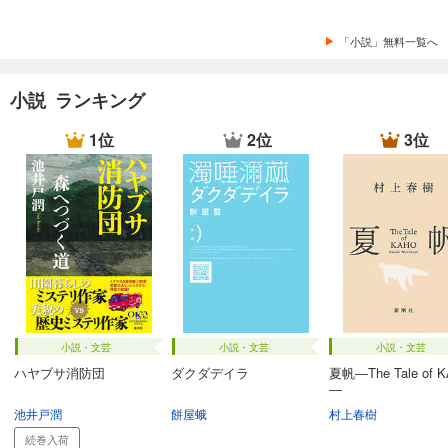
「小説」無料一覧へ
小説 ランキング
1位
2位
3位
小説・文芸
小説・文芸
小説・文芸
ハヤブサ消防団
ダクダデイラ
夏帆―The Tale of 
―
池井戸潤
餅屋蛾
村上春樹
続巻入荷