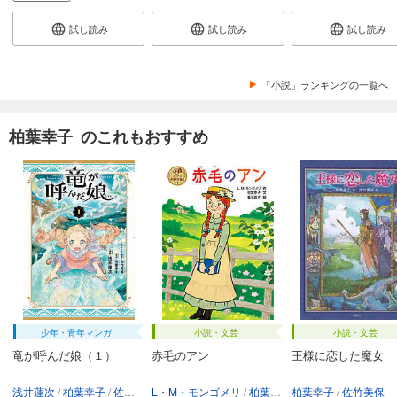
試し読み
試し読み
試し読み
「小説」ランキングの一覧へ
柏葉幸子 のこれもおすすめ
少年・青年マンガ
小説・文芸
小説・文芸
竜が呼んだ娘（１）
赤毛のアン
王様に恋した魔女
浅井蓮次
柏葉幸子
佐竹美保
L・M・モンゴメリ
柏葉幸子
柏葉幸子
垂石眞子
佐竹美保