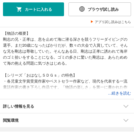
カートに入れる
ブラウザ試し読み
アプリ試し読みはこちら
【物語の概要】
剛志の兄・正孝は、息を止めて海に潜る深さを競うフリーダイビングの
選手。まだ20歳になったばかりだが、数々の大会で入賞していて、そん
な兄を剛志は尊敬していた。そんなある日、剛志は正孝に誘われて海岸
のゴミ拾いをすることになる。ゴミの多さに驚いた剛志は、あらためめ
て海の抱える問題に気づきはじめる。
【シリーズ「おはなしＳＤＧｓ」の特色】
・各児童文学賞受賞作家やベストセラー作家など、現代を代表する一流
童話作家の書き下ろし作品です。「物語の楽しさ」を第一に書かれた作
品は、どの一冊をとっても、すぐれた児童小説として楽しむことができ
...続きを読む
ます。
・実力のあるイラストレーターによる挿絵が多数掲載され、確実に物語
詳しい情報を見る
を読み通す手助けとなります。
・各巻とも、ＳＤＧｓが掲げる17のゴールのうちの一つがテーマとなっ
閲覧環境
ており、いま世界が協力してその目標に向かわなくてはならない理由が
自然と理解できるストーリーが展開されます。