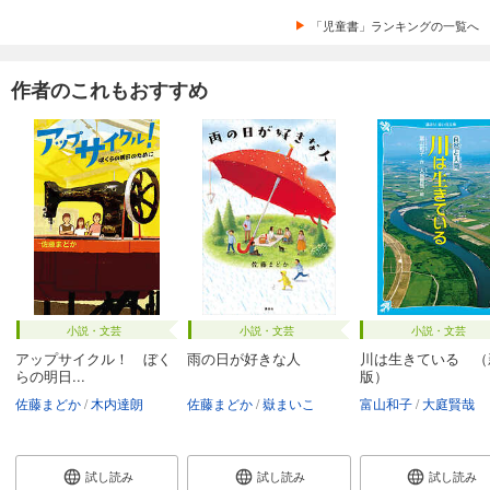
「児童書」ランキングの一覧へ
作者のこれもおすすめ
小説・文芸
小説・文芸
小説・文芸
アップサイクル！ ぼく
雨の日が好きな人
川は生きている （
らの明日...
版）
佐藤まどか
木内達朗
佐藤まどか
嶽まいこ
富山和子
大庭賢哉
試し読み
試し読み
試し読み