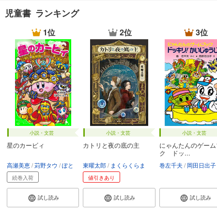
児童書 ランキング
1位
2位
3位
小説・文芸
小説・文芸
小説・文芸
星のカービィ
カトリと夜の底の主
にゃんたんのゲーム
ク ドッ...
高瀬美恵
苅野タウ
ぽと
東曜太郎
まくらくらま
巻左千夫
岡田日出子
続巻入荷
値引きあり
試し読み
試し読み
試し読み