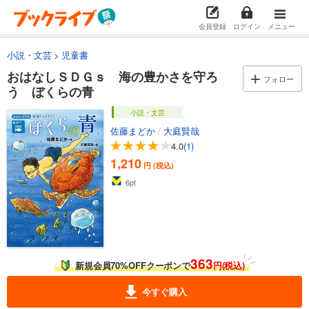
会員登録
ログイン
メニュー
小説・文芸
児童書
おはなしＳＤＧｓ 海の豊かさを守ろ
フォロー
う ぼくらの青
小説・文芸
佐藤まどか
/
大庭賢哉
4.0
(1)
1,210
円 (税込)
6
pt
363
新規会員70%OFFクーポンで
円(税込)
今すぐ購入