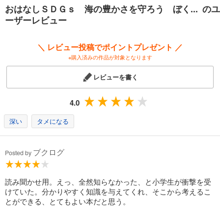
・本文中に、物語とリンクさせるかたちで、関連する図表、グラフ、年
おはなしＳＤＧｓ 海の豊かさを守ろう ぼく... のユ
表などが入ります。さらに、各巻の巻末で、テーマとしたＳＤＧｓのゴ
ーザーレビュー
ールについてくわしく解説しますので、テーマ学習の教材としても使用
できます。
・ＳＤＧｓ全体について解説する「総論編」も刊行します。さまざまな
＼ レビュー投稿でポイントプレゼント ／
ゴールをテーマにした物語と、「総論編」を併読することで、ＳＤＧｓ
※購入済みの作品が対象となります
についての理解がさらに深まるように設計されています。
・80ページ（一部カラー）。朝読書にもぴったりのボリュームです。
レビューを書く
【シリーズ「おはなしＳＤＧｓ」のラインナップ】
『未来からの伝言 SDGsガイドブック』（那須田淳）／貧困をなくそう
4.0
『みんなはアイスをなめている』（安田夏菜）／ジェンダー平等を実現
しよう『すし屋のすてきな春原さん』（戸森しるこ）／安全な水とトイ
深い
タメになる
レを世界中に『水とトイレがなかったら？』（石崎洋司）／エネルギー
をみんなに そしてクリーンに『夢の発電って、なんだろう？』（森川成
美）／つくる責任 つかう責任『未来を変えるレストラン』（小林深雪）
ブクログ
Posted by
／気候変動に具体的な対策を『ツリーハウスの風』（楠木誠一郎）／海
の豊かさを守ろう『ぼくらの青』（佐藤まどか）／陸の豊かさも守ろう
『海をこえて虫フレンズ』（吉野万理子）／平和と校正をすべての人に
読み聞かせ用。えっ、全然知らなかった、と小学生が衝撃を受
『平和の女神さまへ 平和ってなんですか？』（小手鞠るい）
けていた。分かりやすく知識を与えてくれ、そこから考えるこ
とができる、とてもよい本だと思う。