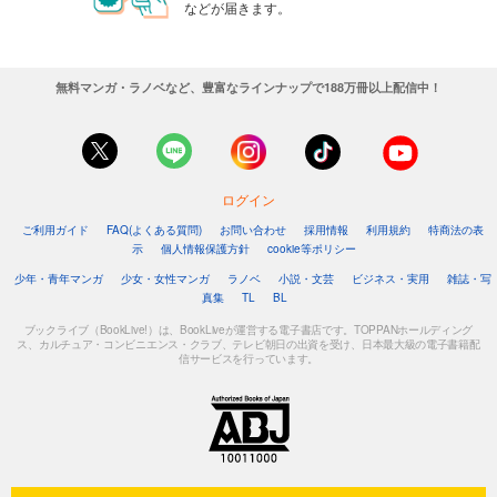
などが届きます。
無料マンガ・ラノベなど、豊富なラインナップで188万冊以上配信中！
ログイン
ご利用ガイド
FAQ(よくある質問)
お問い合わせ
採用情報
利用規約
特商法の表
示
個人情報保護方針
cookie等ポリシー
少年・青年マンガ
少女・女性マンガ
ラノベ
小説・文芸
ビジネス・実用
雑誌・写
真集
TL
BL
ブックライブ（BookLive!）は、BookLiveが運営する電子書店です。TOPPANホールディング
ス、カルチュア・コンビニエンス・クラブ、テレビ朝日の出資を受け、日本最大級の電子書籍配
信サービスを行っています。