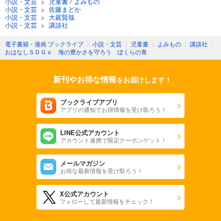
小説・文芸
>
児童書
/
よみもの
小説・文芸
>
佐藤まどか
小説・文芸
>
大庭賢哉
小説・文芸
>
講談社
電子書籍・漫画 ブックライブ
〉
小説・文芸
〉
児童書
〉
よみもの
〉
講談社
〉
おはなしＳＤＧｓ 海の豊かさを守ろう ぼくらの青
新刊やお得な情報
をお届けします！
ブックライブアプリ
アプリの通知でお得情報を受け取ろう！
LINE公式アカウント
アカウント連携で限定クーポンゲット！
メールマガジン
お得な最新情報を受け取ろう！
X公式アカウント
フォローして最新情報をチェック！