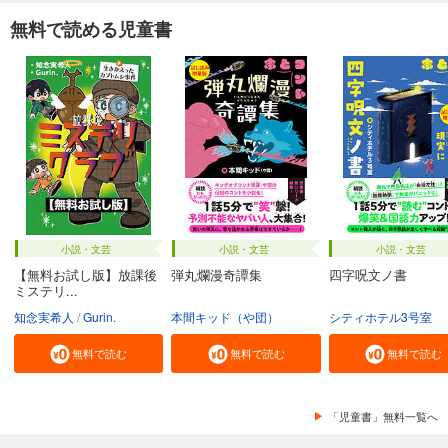
無料で読める児童書
小説・文芸
小説・文芸
小説・文芸
【無料お試し版】放課後
弾丸爛漫奇譚集
四字呪文ノ書
ミステリ...
知念実希人
Gurin.
本間キッド（や団）
シティホテル3号室
無料で読む
無料で読む
無料で読む
「児童書」無料一覧へ