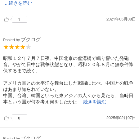
...続きを読む
2021年05月08日
1
ブクログ
Posted by
昭和１２年７月７日夜、中国北京の盧溝橋で鳴り響いた発砲
音。やがて日中は戦争状態となり、昭和２０年８月に無条件降
伏するまで続く。
アメリカ軍との太平洋を舞台にした戦闘に比べ、中国との戦争
はあまり知られていない。
中国、台湾、韓国といった東アジアの人々から見たら、当時日
本という国が何を考え何をしたかは
...続きを読む
2025年02月07日
0
ブクログ
Posted by