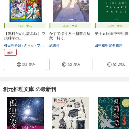
小説・文芸
小説・文芸
小説・文芸
【無料ためし読み版】空
かすてぼうろ～越前台所
第十五回田中裕明賞
想科学の...
衆 於く...
柳田理科雄
きっか
フルカワマモる
武川佑
吉崎観音
しいたけ元帥
田中裕明賞事務局
無料
試し読み
試し読み
試し読み
創元推理文庫 の最新刊