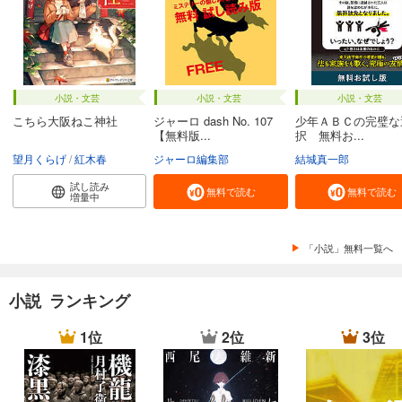
小説・文芸
小説・文芸
小説・文芸
こちら大阪ねこ神社
ジャーロ dash No. 107
少年ＡＢＣの完璧な
【無料版...
択 無料お...
望月くらげ
紅木春
ジャーロ編集部
結城真一郎
試し読み
無料で読む
無料で読む
増量中
「小説」無料一覧へ
小説 ランキング
1位
2位
3位