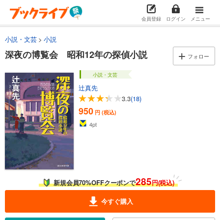
会員登録
ログイン
メニュー
小説・文芸
小説
深夜の博覧会 昭和12年の探偵小説
フォロー
小説・文芸
辻真先
3.3
(18)
950
円 (税込)
4
pt
285
新規会員70%OFFクーポンで
円(税込)
今すぐ購入