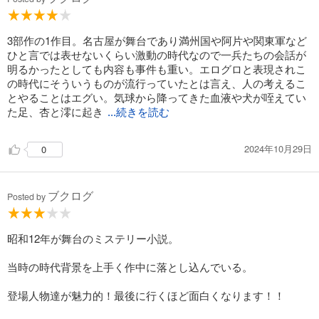
3部作の1作目。名古屋が舞台であり満州国や阿片や関東軍など
ひと言では表せないくらい激動の時代なので一兵たちの会話が
明るかったとしても内容も事件も重い。エログロと表現されこ
の時代にそういうものが流行っていたとは言え、人の考えるこ
とやることはエグい。気球から降ってきた血液や犬が咥えてい
た足、杏と澪に起き
...続きを読む
2024年10月29日
0
ブクログ
Posted by
昭和12年が舞台のミステリー小説。
当時の時代背景を上手く作中に落とし込んでいる。
登場人物達が魅力的！最後に行くほど面白くなります！！