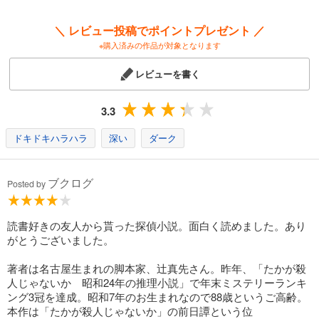
＼ レビュー投稿でポイントプレゼント ／
※購入済みの作品が対象となります
レビューを書く
3.3
ドキドキハラハラ
深い
ダーク
ブクログ
Posted by
読書好きの友人から貰った探偵小説。面白く読めました。あり
がとうございました。
著者は名古屋生まれの脚本家、辻真先さん。昨年、「たかが殺
人じゃないか 昭和24年の推理小説」で年末ミステリーランキ
ング3冠を達成。昭和7年のお生まれなので88歳というご高齢。
本作は「たかが殺人じゃないか」の前日譚という位