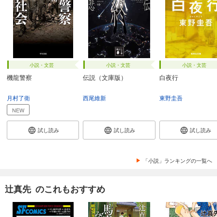
小説・文芸
小説・文芸
小説・文芸
機龍警察
伝説（文庫版）
白夜行
月村了衛
西尾維新
東野圭吾
NEW
試し読み
試し読み
試し読み
「小説」ランキングの一覧へ
辻真先 のこれもおすすめ