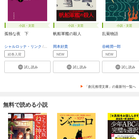
小説・文芸
小説・文芸
小説・文芸
孤独な夜 下
帆船軍艦の殺人
乱菊物語
シャルロッテ・リンク
浅井晶子
岡本好貴
谷崎潤一郎
続巻入荷
NEW
NEW
試し読み
試し読み
試し読み
「創元推理文庫」の最新刊一覧へ
無料で読める小説