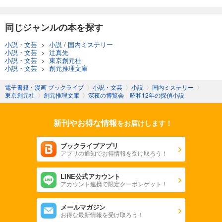
同じジャンルの本を探す
小説・文芸
>
小説
/
国内ミステリー
小説・文芸
>
辻真先
小説・文芸
>
東京創元社
小説・文芸
>
創元推理文庫
電子書籍・漫画 ブックライブ
〉
小説・文芸
〉
小説
〉
国内ミステリー
〉
東京創元社
〉
創元推理文庫
〉
深夜の博覧会 昭和12年の探偵小説
新刊やお得な情報
をお届けします！
ブックライブアプリ
アプリの通知でお得情報を受け取ろう！
LINE公式アカウント
アカウント連携で限定クーポンゲット！
メールマガジン
お得な最新情報を受け取ろう！