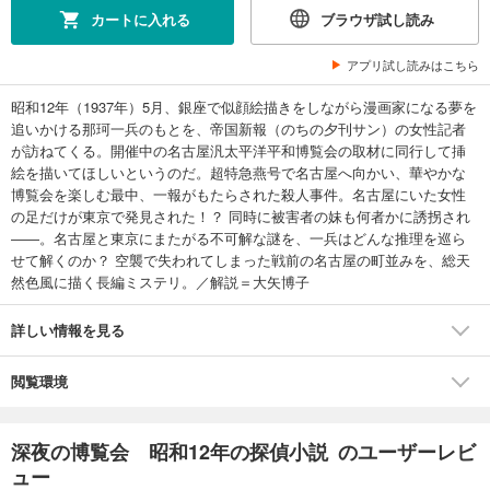
カートに入れる
ブラウザ試し読み
アプリ試し読みはこちら
昭和12年（1937年）5月、銀座で似顔絵描きをしながら漫画家になる夢を
追いかける那珂一兵のもとを、帝国新報（のちの夕刊サン）の女性記者
が訪ねてくる。開催中の名古屋汎太平洋平和博覧会の取材に同行して挿
絵を描いてほしいというのだ。超特急燕号で名古屋へ向かい、華やかな
博覧会を楽しむ最中、一報がもたらされた殺人事件。名古屋にいた女性
の足だけが東京で発見された！？ 同時に被害者の妹も何者かに誘拐され
――。名古屋と東京にまたがる不可解な謎を、一兵はどんな推理を巡ら
せて解くのか？ 空襲で失われてしまった戦前の名古屋の町並みを、総天
然色風に描く長編ミステリ。／解説＝大矢博子
詳しい情報を見る
閲覧環境
深夜の博覧会 昭和12年の探偵小説 のユーザーレビ
ュー