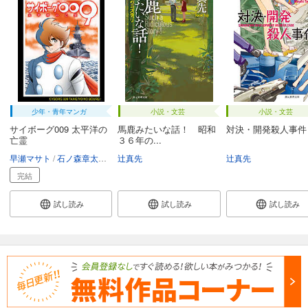
少年・青年マンガ
小説・文芸
小説・文芸
サイボーグ009 太平洋の
馬鹿みたいな話！ 昭和
対決・開発殺人事件
亡霊
３６年の...
早瀬マサト
石ノ森章太郎
辻真先
辻真先
辻真先
完結
試し読み
試し読み
試し読み