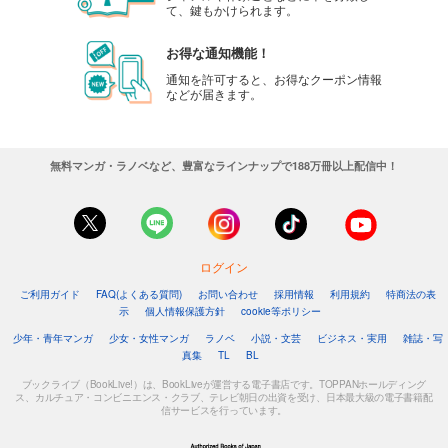
て、鍵もかけられます。
お得な通知機能！
通知を許可すると、お得なクーポン情報
などが届きます。
無料マンガ・ラノベなど、豊富なラインナップで188万冊以上配信中！
ログイン
ご利用ガイド
FAQ(よくある質問)
お問い合わせ
採用情報
利用規約
特商法の表
示
個人情報保護方針
cookie等ポリシー
少年・青年マンガ
少女・女性マンガ
ラノベ
小説・文芸
ビジネス・実用
雑誌・写
真集
TL
BL
ブックライブ（BookLive!）は、BookLiveが運営する電子書店です。TOPPANホールディング
ス、カルチュア・コンビニエンス・クラブ、テレビ朝日の出資を受け、日本最大級の電子書籍配
信サービスを行っています。