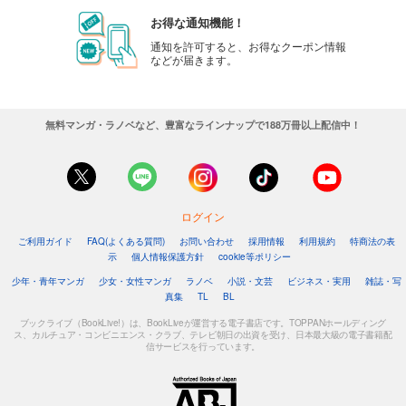
お得な通知機能！
通知を許可すると、お得なクーポン情報
などが届きます。
無料マンガ・ラノベなど、豊富なラインナップで188万冊以上配信中！
ログイン
ご利用ガイド
FAQ(よくある質問)
お問い合わせ
採用情報
利用規約
特商法の表
示
個人情報保護方針
cookie等ポリシー
少年・青年マンガ
少女・女性マンガ
ラノベ
小説・文芸
ビジネス・実用
雑誌・写
真集
TL
BL
ブックライブ（BookLive!）は、BookLiveが運営する電子書店です。TOPPANホールディング
ス、カルチュア・コンビニエンス・クラブ、テレビ朝日の出資を受け、日本最大級の電子書籍配
信サービスを行っています。