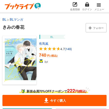
会員登録
ログイン
メニュー
BL
BLマンガ
きみの春花
フォロー
BL
有馬嵐
4.7
(149)
740
円 (税込)
3
pt
222
新規会員70%OFFクーポンで
円(税込)
今すぐ購入