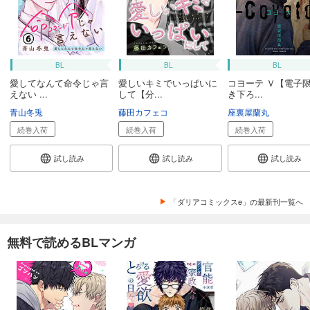
BL
BL
BL
愛してなんて命令じゃ言
愛しいキミでいっぱいに
コヨーテ Ｖ【電子
えない ...
して【分...
き下ろ...
青山冬兎
藤田カフェコ
座裏屋蘭丸
続巻入荷
続巻入荷
続巻入荷
試し読み
試し読み
試し読み
「ダリアコミックスe」の最新刊一覧へ
無料で読めるBLマンガ