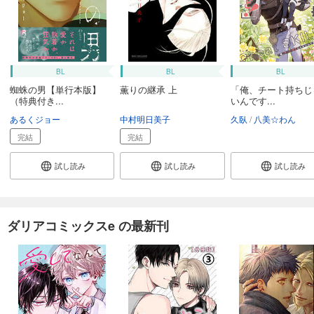
BL
BL
BL
蜘蛛の男【単行本版】
薫りの継承 上
「俺、チート持ちじ
（特典付き...
いんです...
あるくジョー
中村明日美子
久臥
八美☆わん
完結
完結
試し読み
試し読み
試し読み
ダリアコミックスe の最新刊