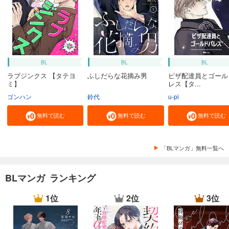
BL
BL
BL
ラブジンクス 【タテヨ
ふしだらな花摘み男
ピザ配達員とゴール
ミ】
レス【タ...
ゴンハン
鈴代
u-pi
無料で読む
無料で読む
無料で読む
「BLマンガ」無料一覧へ
BLマンガ ランキング
1位
2位
3位