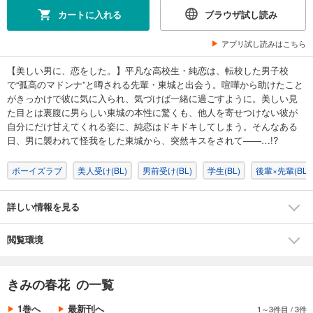
カートに入れる
ブラウザ試し読み
アプリ試し読みはこちら
【美しい男に、恋をした。】平凡な高校生・純恋は、転校した男子校
で“孤高のマドンナ”と噂される先輩・東城と出会う。喧嘩から助けたこと
がきっかけで彼に気に入られ、気づけば一緒に過ごすように。美しい見
た目とは裏腹に男らしい東城の本性に驚くも、他人を寄せつけない彼が
自分にだけ甘えてくれる姿に、純恋はドキドキしてしまう。そんなある
日、男に襲われて怪我をした東城から、突然キスをされて――…!?
ボーイズラブ
美人受け(BL)
男前受け(BL)
学生(BL)
後輩×先輩(BL)
詳しい情報を見る
閲覧環境
きみの春花 の一覧
1巻へ
最新刊へ
1～3件目
/
3件