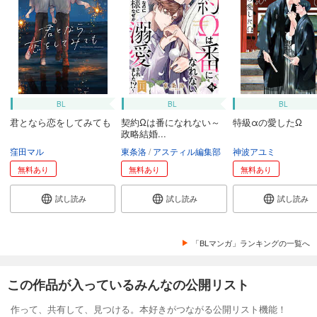
BL
BL
BL
君となら恋をしてみても
契約Ωは番になれない～
特級αの愛したΩ
政略結婚...
窪田マル
東条洛
アスティル編集部
神波アユミ
無料あり
無料あり
無料あり
試し読み
試し読み
試し読み
「BLマンガ」ランキングの一覧へ
この作品が入っているみんなの公開リスト
作って、共有して、見つける。本好きがつながる公開リスト機能！