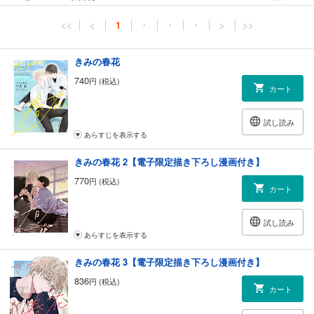
<<
<
1
・
・
・
>
>>
きみの春花
740
円 (税込)
カート
試し読み
あらすじを表示する
きみの春花 2【電子限定描き下ろし漫画付き】
770
円 (税込)
カート
試し読み
あらすじを表示する
きみの春花 3【電子限定描き下ろし漫画付き】
836
円 (税込)
カート