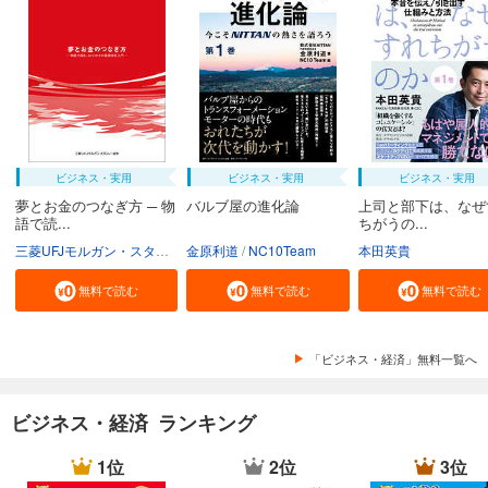
ビジネス・実用
ビジネス・実用
ビジネス・実用
夢とお金のつなぎ方 ─ 物
バルブ屋の進化論
上司と部下は、なぜ
語で読...
ちがうの...
三菱UFJモルガン・スタンレー証券株式会社
金原利道
NC10Team
本田英貴
無料で読む
無料で読む
無料で読む
「ビジネス・経済」無料一覧へ
ビジネス・経済 ランキング
1位
2位
3位