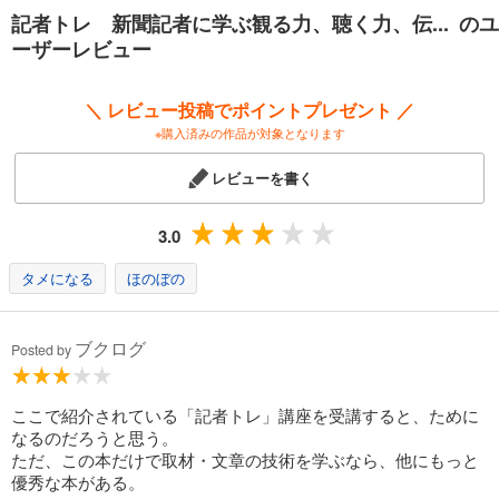
第２部 実践！「記者トレ」カリキュラム
記者トレ 新聞記者に学ぶ観る力、聴く力、伝... のユ
Step1 見出しをつける
ーザーレビュー
Step2 多視点で捉える
Step3 事実を伝える
Step4 インタビュー記事を書く
＼ レビュー投稿でポイントプレゼント ／
Step5 特集記事を書く
※購入済みの作品が対象となります
おわりに
レビューを書く
3.0
タメになる
ほのぼの
ブクログ
Posted by
ここで紹介されている「記者トレ」講座を受講すると、ために
なるのだろうと思う。
ただ、この本だけで取材・文章の技術を学ぶなら、他にもっと
優秀な本がある。