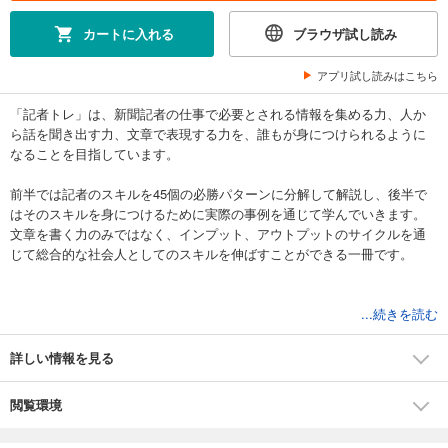
カートに入れる
ブラウザ試し読み
アプリ試し読みはこちら
「記者トレ」は、新聞記者の仕事で必要とされる情報を集める力、人か
ら話を聞き出す力、文章で表現する力を、誰もが身につけられるように
なることを目指しています。
前半では記者のスキルを45個の必勝パターンに分解して解説し、後半で
はそのスキルを身につけるために実際の事例を通じて学んでいきます。
文章を書く力のみではなく、インプット、アウトプットのサイクルを通
じて総合的な社会人としてのスキルを伸ばすことができる一冊です。
■目次
...続きを読む
はじめに
第１部 記者トレ 基本編
詳しい情報を見る
１ 新聞記者の基本姿勢
２ 取材時の必勝パターン
閲覧環境
３ 原稿執筆時の必勝パターン