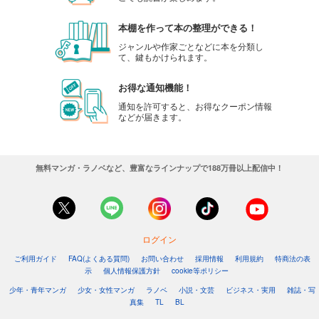
本棚を作って本の整理ができる！
ジャンルや作家ごとなどに本を分類し
て、鍵もかけられます。
お得な通知機能！
通知を許可すると、お得なクーポン情報
などが届きます。
無料マンガ・ラノベなど、豊富なラインナップで188万冊以上配信中！
ログイン
ご利用ガイド
FAQ(よくある質問)
お問い合わせ
採用情報
利用規約
特商法の表
示
個人情報保護方針
cookie等ポリシー
少年・青年マンガ
少女・女性マンガ
ラノベ
小説・文芸
ビジネス・実用
雑誌・写
真集
TL
BL