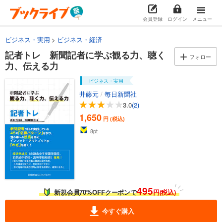
会員登録
ログイン
メニュー
ビジネス・実用
ビジネス・経済
記者トレ 新聞記者に学ぶ観る力、聴く
フォロー
力、伝える力
ビジネス・実用
井藤元
/
毎日新聞社
3.0
(2)
1,650
円 (税込)
8
pt
495
新規会員70%OFFクーポンで
円(税込)
今すぐ購入