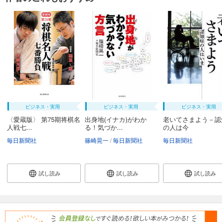
ビジネス・実用
ビジネス・実用
ビジネス・実用
〈愛蔵版〉 第75期将棋名
出身地(イナカ)がわか
老いてさまよう－認
人戦七...
る！気づか...
の人は今
毎日新聞社
篠崎晃一
毎日新聞社
毎日新聞社
試し読み
試し読み
試し読み