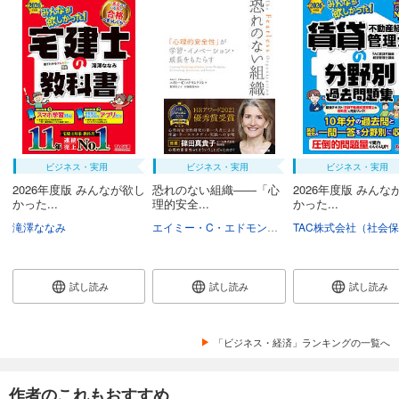
ビジネス・実用
ビジネス・実用
ビジネス・実用
2026年度版 みんなが欲し
恐れのない組織――「心
2026年度版 みんな
かった...
理的安全...
かった...
滝澤ななみ
エイミー・C・エドモンドソン
野津智子
村瀬俊
試し読み
試し読み
試し読み
「ビジネス・経済」ランキングの一覧へ
作者のこれもおすすめ