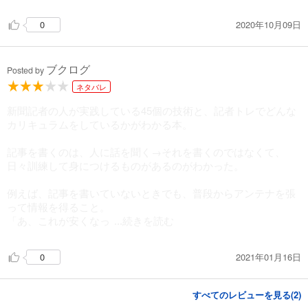
2020年10月09日
0
ブクログ
Posted by
ネタバレ
新聞記者の人が実践している45個の技術と、記者トレでどんな
カリキュラムをしているかがわかる本。
記事を書くのは、人に話を聞く→それを書くのではなくて、
日々訓練して身につけるものがあるのがわかった。
例えば、記事を書いていないときでも、普段からアンテナを張
って情報を得ること。
「あ、これが安くなっ
...続きを読む
2021年01月16日
0
すべてのレビューを見る(
2
)