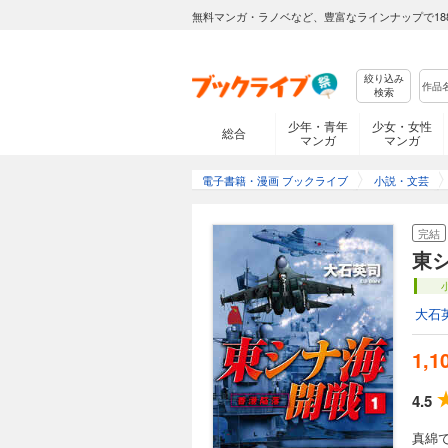
無料マンガ・ラノベなど、豊富なラインナップで18
絞り込み
検索
少年・青年
少女・女性
総合
マンガ
マンガ
電子書籍・漫画 ブックライブ
小説・文芸
完結
東
大石
1,1
4.5
真綿