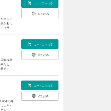
カートに入れる
試し読み
度が出ない
働きがあっ
方、《サイ
だ。探りを
向けた尖閣
カートに入れる
試し読み
中国解放軍
を果たし
を開始した
間に位置し
を仕掛けよ
カートに入れる
試し読み
覇軍港で再
自に大きく
・グループ