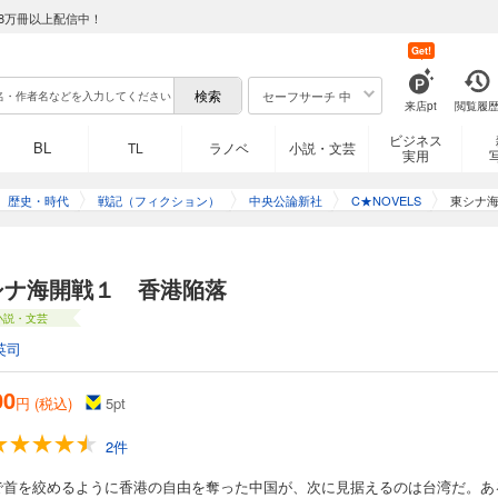
8万冊以上配信中！
Get!
セーフサーチ 中
来店pt
閲覧履
ビジネス
BL
TL
ラノベ
小説・文芸
実用
歴史・時代
戦記（フィクション）
中央公論新社
C★NOVELS
東シナ
シナ海開戦１ 香港陥落
小説・文芸
英司
00
円 (税込)
5
pt
2件
で首を絞めるように香港の自由を奪った中国が、次に見据えるのは台湾だ。あ