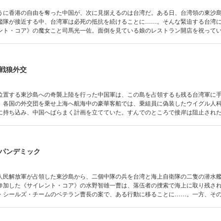
うに香港の自由を奪った中国が、次に見据えるのは台湾だ。ある日、台湾領の東沙
艦隊が接近する中、台湾軍は必死の抵抗を続けることに……。そんな緊迫する台湾
ント・コア》の魔女こと司馬光一佐。面倒を見ている娘のレストラン開店を祝って
係者との秘密会談に引き込まれ、日本の軍事参加を迫られる。「尖閣を守りながら
ねるが、事態はますます予断を許さないものとなっていく。一方、中国へ一矢報い
たちも上海へ向かっていて……？ 大石英司の新シリーズ、不穏にスタート!?
戦狼外交
位置する東沙島への奇襲上陸を行った中国軍は、この島を占領するも残る台湾軍に
、各国の外交団を乗せ上海へ航海中の豪華客船では、乗組員に偽装したウイグル人
に持ち込み、中国へばらまく計画を立てていた。すんでのところで接岸は阻止され
める――。《サイレント・コア》にもある命が下った。ネイビー・シールズととも
うのだ。土門陸将補は、海のスペシャリストであるフィッシュこと水野智雄一曹を
パンデミック
人民解放軍が占領した東沙島から、二個中隊の兵を台湾と海上自衛隊の二隻の潜水
参加した《サイレント・コア》の水野智雄一曹は、落伍者の捜索で海上に取り残さ
・シールズ・チームのベテラン曹長の案で、ある行動に移ることに……。一方、そ
艦十一番艦“おうりゅう”は、台湾海軍の潜水艦〝海龍〟を見守るが、前方には中国軍
う対潜ロケット二基が起動された時、“おうりゅう”は驚きの行動に出た。日本の潜水