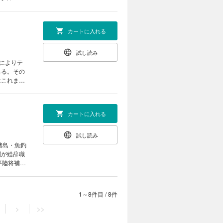
国沖で衛
意見交換し
カートに入れる
試し読み
によりテ
出る。その
はこれまで
た。台湾軍
局面を迎え
カートに入れる
試し読み
閣が総辞職
平陸将補に
イーグル
1～8件目
/
8件
>
>>