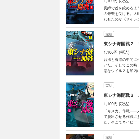
1,100円 (税込)
真綿で首を絞めるよ
の奇襲を受ける。大
わせたのが《サイレ
台湾、アメリカの関
は無理！」とつっぱ
完結
悪な計画を携えた者
東シナ海開戦２ 
1,100円 (税込)
台湾と香港の中間に
いた。そしてこの時
悪なウイルスを船内
日本へと向かいはじ
東沙島へ向かえとい
完結
が……。
東シナ海開戦３ 
1,100円 (税込)
「キスカ」作戦――
て脱出させる作戦に
た。そこでネイビー
たそうりゅう型潜水
イトの姿が。とうと
完結
中国を圧倒する！