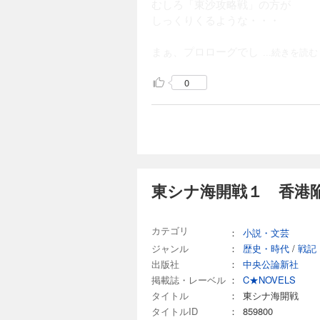
むしろ「東沙攻略戦」の方が
しっくりくるような・・・
まぁ、プロローグでし
...続きを読む
0
東シナ海開戦１ 香港陥
カテゴリ
：
小説・文芸
ジャンル
：
歴史・時代
/
戦記
出版社
：
中央公論新社
掲載誌・レーベル
：
C★NOVELS
タイトル
：
東シナ海開戦
タイトルID
：
859800