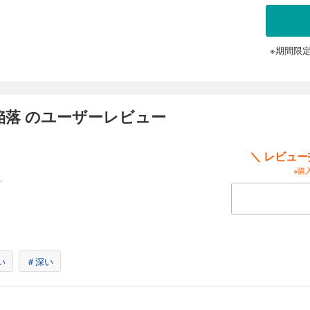
※期間限
陥落 のユーザーレビュー
＼ レビュ
※購
い
＃深い