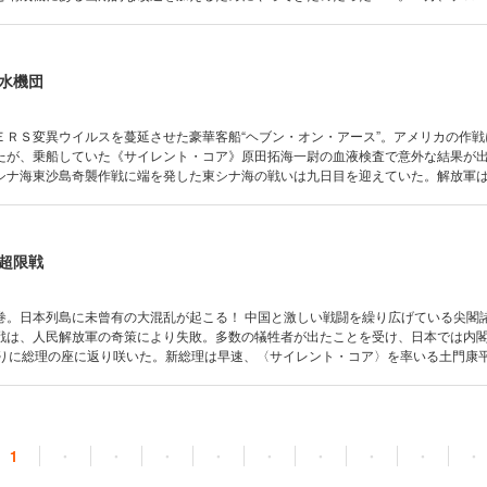
た豪華客船“ヘブン・オン・アース”は、接岸を許されぬまま東京湾回遊を続ける。四
だ《サイレント・コア》原田拓海一慰は、防衛医官の永瀬豊や外務省の九条寛らと
を見つめ続けていた――。
水機団
ＥＲＳ変異ウイルスを蔓延させた豪華客船“ヘブン・オン・アース”。アメリカの作戦
たが、乗船していた《サイレント・コア》原田拓海一尉の血液検査で意外な結果が
シナ海東沙島奇襲作戦に端を発した東シナ海の戦いは九日目を迎えていた。解放軍
を仕掛けていたが、海上自衛隊のイージス護衛艦がこれを迎撃、飽和攻撃を撃退し
る日本、いたずらに死者を増やす中国軍。しかし、尖閣諸島をめぐる状勢は新たな
超限戦
曾有の大混乱が起こる！ 中国と激しい戦闘を繰り広げている尖閣諸島・魚釣
戦は、人民解放軍の奇策により失敗。多数の犠牲者が出たことを受け、日本では内
ぶりに総理の座に返り咲いた。新総理は早速、〈サイレント・コア〉を率いる土門康
る。また、茨城の百里基地では臨時飛行隊が組まれ、アメリカ全土からやってくる“
、密命を帯び
部隊であった――。
1
・
・
・
・
・
・
・
・
・