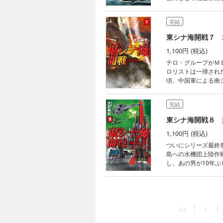
にシージャックされ
生兵として乗り込ん
完結
ながら、船内の様子
東シナ海開戦７ 
1,100円 (税込)
テロ・グループがＭ
ロリストは一掃され
頃、中国軍による南
数度のミサイル攻撃
とともに防戦に徹す
完結
ようとしていた。
東シナ海開戦８ 
1,100円 (税込)
ついにシリーズ最終巻。日本列島に未
島への水機団上陸作
し、あの男が10年
容赦なく発破をかけ
Ⅱ”を待ち受けていた。 その頃、成田空港にベトナム人技能実習生の一団が到着した。彼らの正体は
た人民解放軍の秘密
<<
<