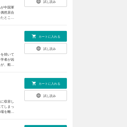
試し読み
島が中国軍
に偶然居合
いたところ
の二面作戦
るため、凶
カートに入れる
試し読み
手を焼いて
科学者が凶
たが、船は
に潜水艦で
派遣する
カートに入れる
試し読み
艦に収容し
れてしまっ
の場を離れ
のフリゲ
艦技術が