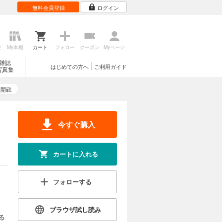
無料会員登録
ログイン
歴
My本棚
カート
フォロー
クーポン
Myページ
雑誌
はじめての方へ
ご利用ガイド
写真集
海開戦
今すぐ購入
カートに入れる
フォローする
ブラウザ試し読み
る