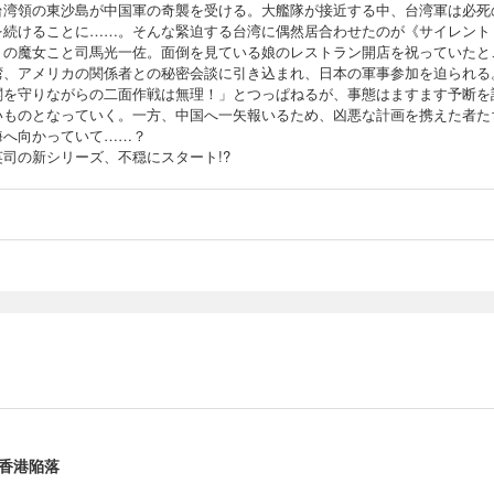
台湾領の東沙島が中国軍の奇襲を受ける。大艦隊が接近する中、台湾軍は必死
を続けることに……。そんな緊迫する台湾に偶然居合わせたのが《サイレント
》の魔女こと司馬光一佐。面倒を見ている娘のレストラン開店を祝っていたと
湾、アメリカの関係者との秘密会談に引き込まれ、日本の軍事参加を迫られる
閣を守りながらの二面作戦は無理！」とつっぱねるが、事態はますます予断を
いものとなっていく。一方、中国へ一矢報いるため、凶悪な計画を携えた者た
海へ向かっていて……？
英司の新シリーズ、不穏にスタート!?
香港陥落