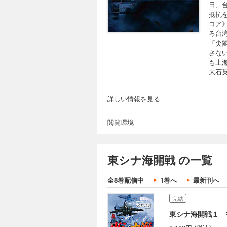
日、
抵抗
コア
ろ台
「尖
さな
も上
大石
詳しい情報を見る
閲覧環境
東シナ海開戦 の一覧
全8巻配信中
1巻へ
最新刊へ
完結
東シナ海開戦１ 