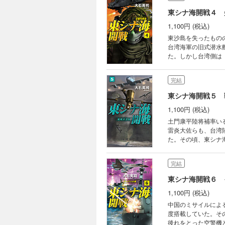
東シナ海開戦４ 
1,100円 (税込)
東沙島を失ったもの
台湾海軍の旧式潜水
た。しかし台湾側は
レント・コア》土門
いれると、島に上陸
完結
での、三つ巴の戦いの
東シナ海開戦５ 
1,100円 (税込)
土門康平陸将補率い
雷炎大佐らも、台湾
た。その頃、東シナ
のを察知する。中国
ていたイージス艦隊
完結
うとしていたのであ
東シナ海開戦６ 
1,100円 (税込)
中国のミサイルによ
度搭載していた。そ
後れをとった空警機