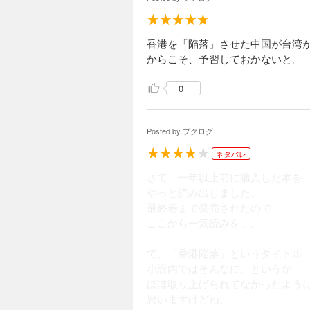
香港を「陥落」させた中国が台湾
からこそ、予習しておかないと。
0
Posted by
ブクログ
ネタバレ
さて、一年以上前に購入した本を
やっと読み出しました。
最終巻まで発売されたので
ここから一気読みを。。。
で、「香港陥落」というタイトル
小説内ではそんなに、というか
ほぼ取り上げられてなかったよう
思いますけどね。