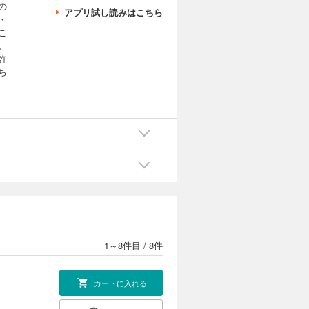
の
アプリ試し読みはこちら
・
こ
。
許
ち
1～8件目
/
8件
カートに入れる