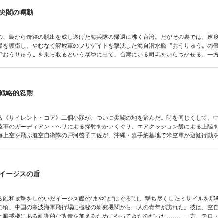
尖閣の鳴動
の、島から奇跡の脱出を成し遂げた海兵隊の帰還に沸く台湾。だがその裏では、速
艦を護衛し、やむなく解放軍のフリゲイトを撃沈した海自潜水艦〝おうりゅう〟の
〝おうりゅう〟を乗っ取るという暴挙に出て、台湾にいる司馬をいらつかせる。一
陸将補のもとには、ある不穏な一報が入った。尖閣に味方部隊が上陸したというの
したのは意外な部隊だとわかる。 日本、台湾兵士が上陸し、そして解放軍も艦隊を
行方は――!?
戦略的忍耐
る《サイレント・コア》二個小隊が、ついに尖閣の地を踏んだ。時を同じくして、
陸軍のガーディアン・ヘリによる掃射をかいくぐり、エアクッション艇による上陸
海上空を飛ぶ航空自衛隊の戸河啓子二佐が、沖縄・嘉手納基地で米空軍が避難行動
が沖縄本島に向けて数十発ものミサイルを発射したのだ。尖閣諸島と沖縄本島の中
は、辛くも撃墜に成功。しかし中国は、さらに十倍規模のミサイルによる飽和攻撃
った――。
イージスの盾
る飽和攻撃をしのいだイージス艦の“まや”と“はぐろ”は、撃ち尽くしたミサイルを那
の頃、中国の寧波海軍飛行場に極秘の研究機関から一人の青年が訪れた。彼は、空
と哨戒機にある画期的な改造を加えるためにやってきたのだった……。一方、テロ