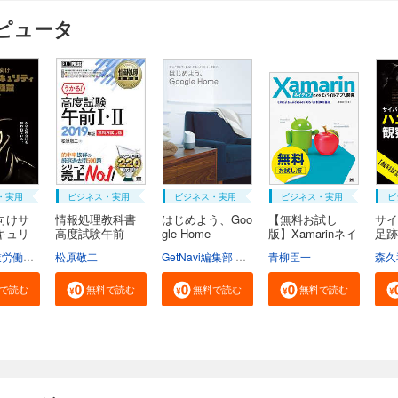
ンピュータ
・実用
ビジネス・実用
ビジネス・実用
ビジネス・実用
ビ
向けサ
情報処理教科書
はじめよう、Goo
【無料お試し
サイ
キュリ
高度試験午前
gle Home
版】Xamarinネイ
足跡
I・...
テ...
ハ...
東京都産業労働局商工部経営支援課
松原敬二
GetNavi編集部 グーグル合同会社
青柳臣一
森久
で読む
無料で読む
無料で読む
無料で読む