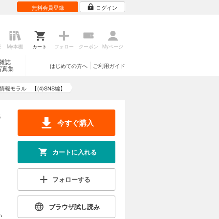
無料会員登録
ログイン
歴
My本棚
カート
フォロー
クーポン
Myページ
雑誌
はじめての方へ
ご利用ガイド
写真集
報モラル 【(4)SNS編】
S
今すぐ購入
カートに入れる
フォローする
ブラウザ試し読み
い