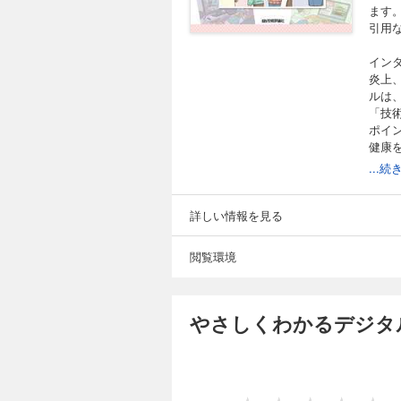
ます
引用
イン
炎上
ルは
「技
ポイ
健康
うにな
...
げな
詳しい情報を見る
閲覧環境
やさしくわかるデジタル