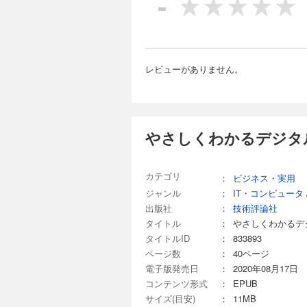
-
レビューがありません。
やさしくわかるデジタル
カテゴリ
：
ビジネス・実用
ジャンル
：
IT・コンピュータ
出版社
：
技術評論社
タイトル
：
やさしくわかるデジ
タイトルID
：
833893
ページ数
：
40ページ
電子版発売日
：
2020年08月17日
コンテンツ形式
：
EPUB
サイズ(目安)
：
11MB