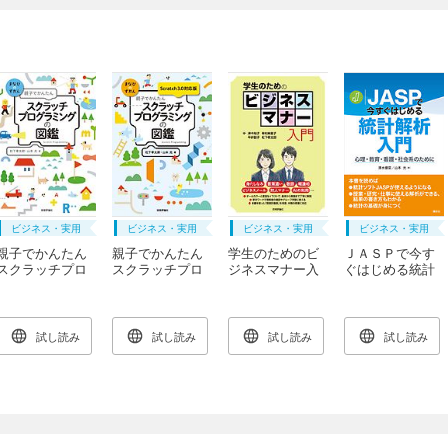
ビジネス・実用
ビジネス・実用
ビジネス・実用
ビジネス・実用
親子でかんたん
親子でかんたん
学生のためのビ
ＪＡＳＰで今す
スクラッチプロ
スクラッチプロ
ジネスマナー入
ぐはじめる統計
グラミングの図
グラミングの図
門
解析入門 心
鑑
鑑【Scratch 3.0
理・教育・看
対応版】
護・社会系のた
めに
試し読み
試し読み
試し読み
試し読み