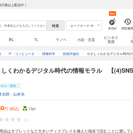
8万冊以上配信中！
Get!
セーフサーチ 中
来店pt
閲覧履
ビジネス
BL
TL
ラノベ
小説・文芸
実用
用
IT・コンピュータ
情報科学
技術評論社
やさしくわかるデジタル時代の情
しくわかるデジタル時代の情報モラル 【(4)SN
】
ジネス・実用
孝太郎
/
山本光
50
円 (税込)
13
pt
0件
の商品はタブレットなど大きいディスプレイを備えた端末で読むことに適して