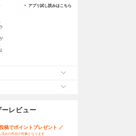
、
アプリ試し読みはこちら
。
ラ
る
が
、
よ
り上
ザーレビュー
ー投稿でポイントプレゼント ／
入済みの作品が対象となります