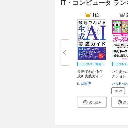
IT・コンピュータ ラ
1位
ビジネス・実用
ビジネス
最速でわかる生
いちあっ
成AI実践ガイド
クション
ぐ...
山田博啓
いちあっ
NEW
試し読み
試