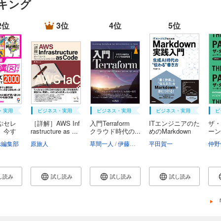
ンキング
2位
3位
4位
5位
・実用
ビジネス・実用
ビジネス・実用
ビジネス・実用
ビ
ぷセレ
［詳解］AWS Inf
入門Terraform
ITエンジニアのた
ザ・
 今す
rastructure as ...
クラウド時代の...
めのMarkdown
ーン
実...
の...
ぷ編集部
原旅人
草間一人
伊藤忠司
七尾健太
平田賀一
前田友樹
村田太
仲野
し読み
試し読み
試し読み
試し読み