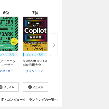
6位
7位
ジネス・実用
ビジネス・実用
ダークパタ
Microsoft 365 Co
 ユーザー
pilot活用大全
郎
佑希
宮田宏美
ダークパターンJP編集部
アクセンチュアCopilot利活用推進チーム
試し読み
試し読み
「IT・コンピュータ」ランキングの一覧へ