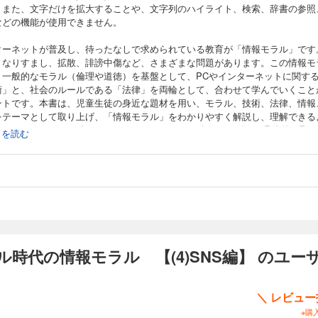
。また、文字だけを拡大することや、文字列のハイライト、検索、辞書の参照
などの機能が使用できません。
ターネットが普及し、待ったなしで求められている教育が「情報モラル」です
、なりすまし、拡散、誹謗中傷など、さまざまな問題があります。この情報モ
、一般的なモラル（倫理や道徳）を基盤として、PCやインターネットに関す
術」と、社会のルールである「法律」を両輪として、合わせて学んでいくこと
ントです。本書は、児童生徒の身近な題材を用い、モラル、技術、法律、情報
をテーマとして取り上げ、「情報モラル」をわかりやすく解説し、理解できる
っています。SNS編では、LINEやTwitterなどの人気サービスを具体的に取
続きを読む
がら、便利に上手に使う方法を解説します。
時代の情報モラル 【(4)SNS編】 のユー
＼ レビュ
※購