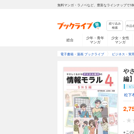
無料マンガ・ラノベなど、豊富なラインナップで18
絞り込み
検索
少年・青年
少女・女性
総合
マンガ
マンガ
電子書籍・漫画 ブックライブ
ビジネス・実
やさ
編
ビ
松下
2,7
-
※こ