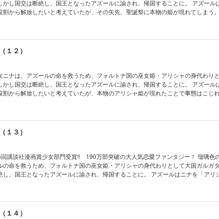
しかし国交は断絶し、国王となったアズールに諭され、帰国することに。 アズール
役割から解放したいと考えていたが、その矢先、聖誕祭に本物の姫が現れてしまう。
―!? 宿命が嵐を呼ぶ王宮ファンタジー第１１巻！ 電子限定描きおろし特典つき
（１２）
女ニナは、アズールの命を救うため、フォルトナ国の巫女姫・アリシャの身代わり
しかし国交は断絶し、国王となったアズールに諭され、帰国することに。 アズール
役割から解放したいと考えていたが、本物のアリシャ姫が現れたことで事態はこじ
放を命じられる。 亡き者にしようとする者、助けようとする者、様々な手をかいく
道を選ぶ。 それから３か月、終わりを望んだニナの前に、セトが現れ、ニナに問う。
なだけ望んで願え」と。 ふたりは運命に抗う道をともに探すことになり――!? 過酷
いく王宮ファンタジー第１２巻！
（１３）
回講談社漫画賞少女部門受賞!! 190万部突破の大人気恋愛ファンタジー！ 瑠璃色の瞳を持つ
ルの命を救うため、フォルトナ国の巫女姫・アリシャの身代わりとして大国ガルガ
絶し、国王となったアズールに諭され、帰国することに。 アズールはニナを「アリ
いと考えていたが、本物のアリシャ姫が現れたことで事態がこじれ、ニナは国外追
立たされたニナは、セトに救われ、運命に抗う道を探す決意をする。 「星の民」の手
＜エルスフォービア＞へ向かう。 そこで待ち受けていたのはニナにとって辛い現実
それぞれの想いが交錯し、物語は思いがけない様相を見せていく。 過酷な運命を自らの手
（１４）
宮ファンタジー第１３巻！