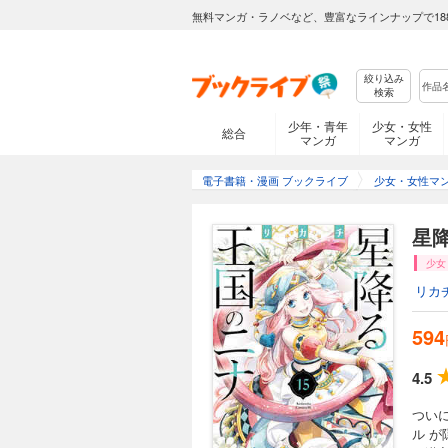
星降る王国のニナ
無料マンガ・ラノベなど、豊富なラインナップで18
594円 (税込)
瑠璃色の瞳を持つ少
第二王子アズールに
絞り込み
ールの命を救うため
検索
は、愛を知らぬ冷酷
少年・青年
つ距離を縮めていく
少女・女性
総合
マンガ
マンガ
ることに。さらにそ
巡って、アズールと
星降る王国のニナ
められ、星の巫女の
電子書籍・漫画 ブックライブ
少女・女性マ
594円 (税込)
瑠璃色の瞳を持つ少
星
救うため、アリシャ
ナを冷遇するが、し
少女
座をめぐってニナの
リカ
る。 さまざまな思惑
れ、犯行現場に残っ
監獄グリフィゲルド
594
星降る王国のニナ
ァンタジー第７巻！
594円 (税込)
4.5
瑠璃色の瞳を持つ少
らぬセト王子との距
つい
ざまな思惑がせめぎ
ル 
場に残ったニナは、