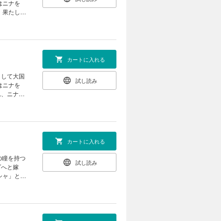
はニナを
 果たして
★
カートに入れる
として大国
試し読み
はニナを
れ、ニナは
ぐり、ニナ
 「ニナ、
な運命を自
カートに入れる
試し読み
ダへと嫁
シャ」とい
放を命じら
がかりを求
だった…。