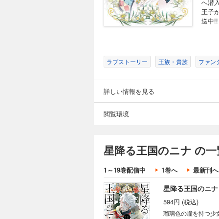
へ潜
は、力を合わせて監
王子
上の王宮ファンタジ
送中!
星降る王国のニナ
594円 (税込)
瑠璃色の瞳を持つ少
らぬセト王子との距
ラブストーリー
王族・貴族
ファン
ヒカミがセトを毒殺
を狙われたニナだっ
打つためニナに襲い
詳しい情報を見る
の代償は思わぬもの
王宮ファンタジー第
星降る王国のニナ
閲覧環境
594円 (税込)
瑠璃色の瞳を持つ少
らぬセト王子との距
星降る王国のニナ の一
ヒカミがセトを毒殺
を狙われたニナだっ
打つためニナに襲い
1～19巻配信中
1巻へ
最新刊へ
の代償は思いがけな
の民としての宿命を
星降る王国のニナ
594円 (税込)
瑠璃色の瞳を持つ少