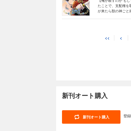
【俺が殺すのか も
たことで、支配権を
が来たら獣の神ごと
思いがけずセトとの
<<
<
新刊オート購入
登録
新刊オート購入