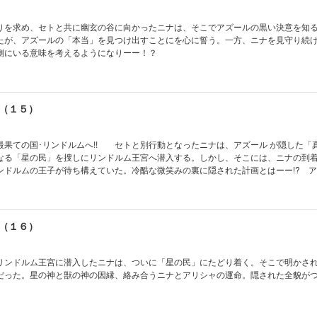
りを求め、セトと共に幽玄の谷に向かったニナは、そこでアズールの黒い決意を知
たが、アズールの「本当」を見つけ出すことにを心に誓う。一方、ニナを見守り続
側にいる意味を考えるようになりーー！？
（１５）
最果ての国･リンドルムへ!! セトと別行動となったニナは、アズール が隠した「
なる「星の民」を捜しにリンドルム王宮へ潜入する。しかし、そこには、ニナの到
ンドルムの王子が待ち構えていた。冷酷な微笑みの裏に隠された計画とはーー!? 
部突破の大人気ファンタジー!!
（１６）
リンドルム王宮に潜入したニナは、ついに「星の民」にたどり着く。そこで明かさ
だった。星の神と獣の神の因縁、絡み合うニナとアリシャの運命。隠された全貌が