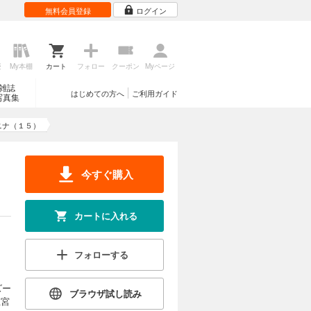
無料会員登録
ログイン
カートに入れる
ォルトナの
試し読み
われたアズ
王子セト
歴
My本棚
カート
フォロー
クーポン
Myページ
け、少しず
り広げられ
雑誌
はじめての方へ
ご利用ガイド
写真集
て、ニナを
の王子に求
ニナ（１５）
カートに入れる
アズールを
試し読み
セトは、ニ
今すぐ購入
なり、王の
ルが現れ
に利用さ
われる極東
カートに入れる
上の王宮フ
カートに入れる
フォローする
。 愛を知
試し読み
る。 さま
ズー
れ、犯行現
ブラウザ試し読み
王宮
会ったニナ