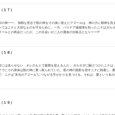
（１７）
獣の神ーー。 強靱な意志で獣の神をその身に迎えたアズールは、神の力に精神を呑
べてはニナと大切なものを守るために。一方、バステア城崩壊を知ったニナはガル
ズールとの再会だったが、この出会いが二人の運命の分岐点となりーー!?
（１８）
世には送らせない オレのもとで最期を迎えるんだ」 ガルガダに駆けつけたニナは
すでにその身体は獣の神に乗っ取られていた。星の神の面影を宿すニナに執着し、
で、ニナは”本当のアズール”につながる手がかりを見つける。それは、愛という名の
0万部突破！大人気恋愛ファンタジー第18巻。
（１９）