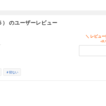
５） のユーザーレビュー
＼ レビュ
※購
＃切ない