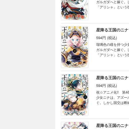
ガルガダへと嫁ぐ。
「アリシャ」という
星離宮の狙いとは―
星降る王国のニナ
594円 (税込)
瑠璃色の瞳を持つ少
ガルガダへと嫁ぐ。
「アリシャ」という
裁きの場にて国外追
は独りで生きていく
願いはなんだ？好き
らの手で切り拓いて
星降る王国のニナ
594円 (税込)
祝☆アニメ化!! 第46
少女ニナは、アズー
ぐ。しかし国交は断
う役割から解放した
れる。 絶望の淵に
め、一行は幽玄の谷
ニナ、アズール、セト、
星降る王国のニナ
で切り拓いていく王