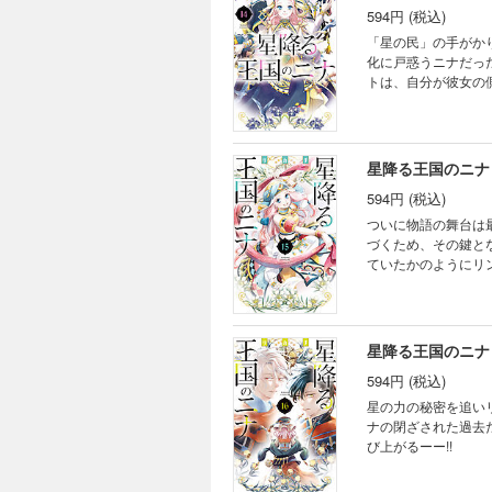
594円 (税込)
「星の民」の手がか
化に戸惑うニナだっ
トは、自分が彼女の
星降る王国のニナ
594円 (税込)
ついに物語の舞台は
づくため、その鍵と
ていたかのようにリ
評放送中!! 240万
星降る王国のニナ
594円 (税込)
星の力の秘密を追い
ナの閉ざされた過去
び上がるーー!!