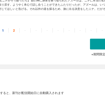
しもニナがそう願ったら】 獣の神に身体を乗っ取られたアズールは、ニナに本当の名
取り戻す。ようやく本心で話し合うことができたふたりだったが、アズールは、い
封じてほしいと告げる。それ以外の道を探るため、旅に出る決意をしたニナ。だが
再会を果たす。 星の姫の孤独な宿命。それからニナを解き放ちたいと願うアズール
れぞれの選択とはーー!? 累計440万部突破！大人気恋愛ファンタジー第19巻。
1
2
・
・
・
・
・
・
・
・
※期間限
すると、新刊が配信開始日に自動購入されます