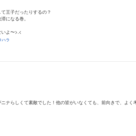
して王子だったりするの？
渋滞になる巻。
。
〜>⁠.⁠<
ラハラ
がニナらしくて素敵でした！他の皆がいなくても、前向きで、よく