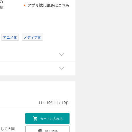
の
し寄せる極
アプリ試し読みはこちら
放
カートに入れる
。 愛を知
試し読み
る。 侍女
アニメ化
メディア化
監獄長に命
に終止符を
するが、そ
？ 極上の
カートに入れる
。 愛を知
試し読み
る。 侍女
監獄長に命
に終止符を
するが、そ
11～19件目
/
19件
たニナは星
カートに入れる
として大国
試し読み