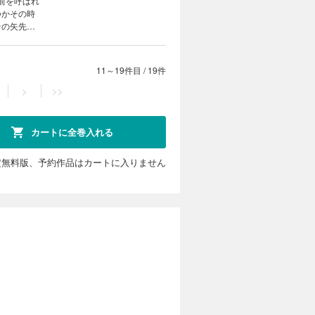
前を呼ばれ
つかその時
その矢先、
とセト。そ
11～19件目
/
19件
>
>>
カートに全巻入れる
定無料版、予約作品はカートに入りません