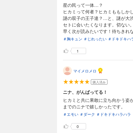
星の民って一体…？
ヒカミって何者？ヒカミももしか
謎の双子の王子達？…と、謎が大
セトに会いたくなります。切ない
早く次が読みたいです！待ちきれないよ
＃胸キュン
＃じれったい
＃ドキドキハ
1
マイメロメロ
購入済み
ニナ、がんばってる！
ヒカミと共に果敢に立ち向かう姿
までのニナで嬉しかったです。
＃エモい
＃ダーク
＃ドキドキハラハラ
0