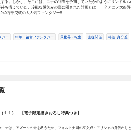
入する。しかし、そこには、ニナの到着を予期していたかのようにリンドルム
獄長に立ち向かうが、窮地を再びアズールに救われてーー!? 運命が奔流となって押
が待ち構えていた。冷酷な微笑みの裏に隠された計画とはーー!? アニメ大好評
ー第８巻！
! 240万部突破の大人気ファンタジー!!
（９） 【電子限定特典コラボイラスト付き】
女ニナは、アズールの命を救うため、偽りの花嫁として、大国ガルガダに嫁ぐことに
離も縮まり、共に生きる決意をした矢先、フォルトナ国の使者としてアズールが現れ
タジー
中華・後宮ファンタジー
異世界・転生
主従関係
格差･身分差
しようとしたことが発端となり、ニナは監獄グリフィゲルドに収監されてしまう。 
たが、アズールに救われ窮地を脱する。 一方、ニナの偽りを知ったセトは、すべて
かかる。 セトの絶望を知り、自らの罪に気づいたニナはセトとの約束を果たそうと
だった。 ニナ、アズ、セトを待ち受ける、愛情という茨の先にある未来とはーー！
9巻！巻末には電子限定特典の、『王の獣』コラボイラスト付き！
（１０）
女ニナは、アズールの命を救うため、偽りの花嫁として、大国ガルガダに嫁ぐことに
離も縮まり、共に生きる決意をした矢先、フォルトナ国の使者としてアズールが現れ
覧
しようとしたことが発端となり、ニナは監獄グリフィゲルドに収監されてしまう。 
たが、アズールに救われ窮地を脱する。 一方、ニナの偽りを知ったセトは、すべて
かかる。 セトの絶望を知り、自らの罪に気づいたニナはセトとの約束を果たそうと
いものだった。 殻に閉じこもったセトを連れ、アズールとともにフォルトナに帰っ
知る。 それぞれの愛が試される究極の王宮ファンタジー第１０巻！
（１１） 【電子限定描きおろし特典つき】
女ニナは、アズールの命を救うため、フォルトナ国の巫女姫・アリシャの身代わり