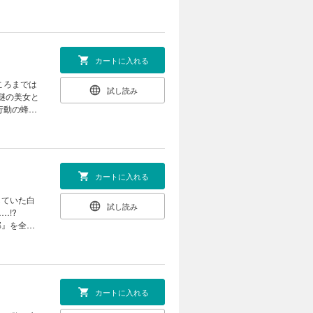
ー・インデ
上条の前に
カートに入れる
ころまでは
試し読み
か美少女た
カートに入れる
していた白
試し読み
が……!?
部』を全て
る者、双方
態打破の鍵
カートに入れる