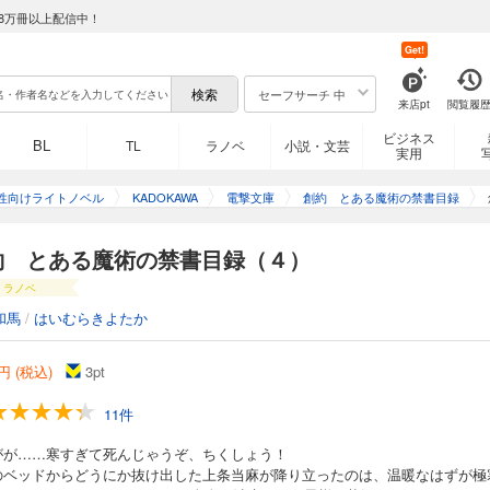
8万冊以上配信中！
Get!
セーフサーチ 中
来店pt
閲覧履
ビジネス
BL
TL
ラノベ
小説・文芸
実用
性向けライトノベル
KADOKAWA
電撃文庫
創約 とある魔術の禁書目録
約 とある魔術の禁書目録（４）
ラノベ
和馬
/
はいむらきよたか
円 (税込)
3
pt
11件
がが……寒すぎて死んじゃうぞ、ちくしょう！
のベッドからどうにか抜け出した上条当麻が降り立ったのは、温暖なはずが極