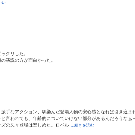
いい
AIアネリと共に学園都市を逃げ回る。追うのはイギリス清教『必要悪の教会』！ 一
とレッサーと共に『謎の黒幕』を追う。 暗躍する「裏切り者」の正体とは！？
ビックリした。
領の演説の方が面白かった。
く派手なアクション、馴染んだ登場人物の安心感となれば引き込ま
合と言われても、年齢的についていけない部分があるんだろうなぁ
ーズの久々登場は楽しめた。ロベル
...続きを読む