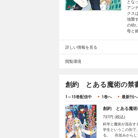
となっ
アン
クス
強襲
の幼
母と
詳しい情報を見る
閲覧環境
創約 とある魔術の禁書
1～15巻配信中
1巻へ
最新刊へ
創約 とある魔術
737円 (税込)
科学と魔術が混在す
学生というこの街で
る。 街並みからし