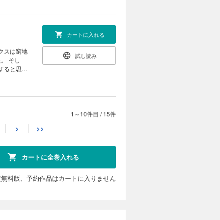
カートに入れる
試し読み
そし
1～10件目
/
15件
カートに入れる
>
>>
火は完全に
試し読み
た。 そし
。 そこに
カートに全巻入れる
ある提案を
定無料版、予約作品はカートに入りません
カートに入れる
理不尽な現
試し読み