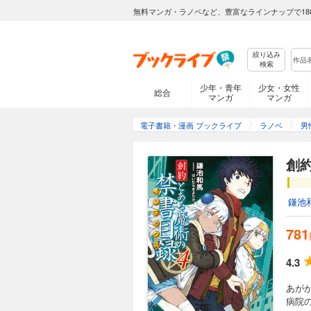
無料マンガ・ラノベなど、豊富なラインナップで18
絞り込み
検索
少年・青年
少女・女性
総合
マンガ
マンガ
電子書籍・漫画 ブックライブ
ラノベ
男
創
鎌池
781
4.3
あが
病院