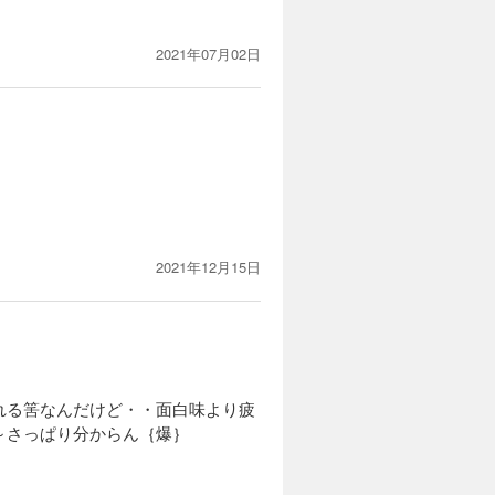
カートに入れる
方の上条当
2021年07月02日
試し読み
2021年12月15日
れる筈なんだけど・・面白味より疲
～さっぱり分からん｛爆｝