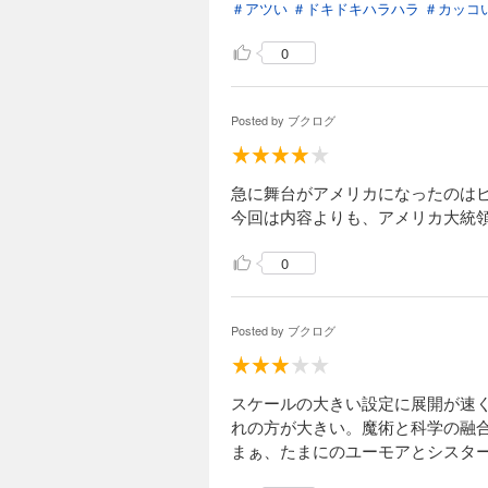
＃アツい
＃ドキドキハラハラ
＃カッコ
924円 (税込)
脱獄した浜面仕上は
0
麻は、レイヴィニア
Posted by
ブクログ
急に舞台がアメリカになったのは
今回は内容よりも、アメリカ大統
0
Posted by
ブクログ
スケールの大きい設定に展開が速
れの方が大きい。魔術と科学の融
まぁ、たまにのユーモアとシスタ