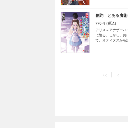
して、彼の叫びに応え
創約 とある魔術
770円 (税込)
アリス＝アナザーバイブル。 死んだはずの少女は、意外な姿で再び復活した。 そ
に陥る。しかし、共に
て、オティヌスから話を聞いた上条は、再
たか？ せっかく蘇ったんだろ、アリス。 お前と殴り合っても良い。不幸な俺が、この終わりかけた世界で『きっち
り全員救って』ハッ
創約 とある魔術
726円 (税込)
<<
<
上条当麻は、アリス
消え……その生命活
て。 虚無。何もな
降り立つ一人の女性
耳にする。ちょっと
創約 とある魔術
792円 (税込)
冬休み最後の日、学