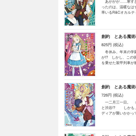
あががが……寒すぎ
ったのは、温暖なは
率いるR&Cオカル
強襲する敵の魔術師
親の『痕跡』だった
創約 とある魔術
825円 (税込)
冬休み、年末の学園
が!? しかし、こ
を乗せた装甲列車が
部』の恐怖。しかし
上条と共闘すること
と極限の闇が交差す
創約 とある魔術
726円 (税込)
一二月三一日。 金
と渋谷!? しかも
ディアが襲いかかっ
右手が少年の体を破
ボロニイサキュバス
が始まる！