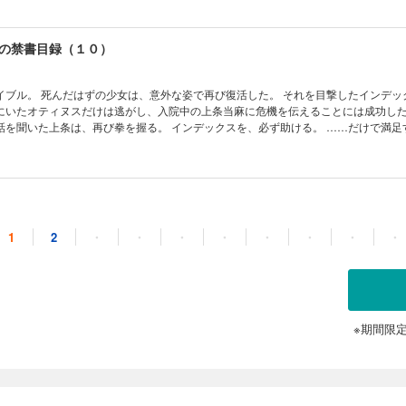
てくれる『仲間』はいるのか……!!
の禁書目録（１０）
れを目撃したインデックスは窮地
いたオティヌスだけは逃がし、入院中の上条当麻に危機を伝えることには成功した。 
び拳を握る。 インデックスを、必ず助ける。 ……だけで満足すると思っ
ピーエンドにしてやるよ！
の禁書目録（１１）
1
2
・
・
・
・
・
・
・
・
を救うために、ただ立ち尽くしていた。 しかし、彼の命という命、すべての灯
動は停止していた。 冬休み最後の日。学園都市のとある少年の死亡確認は取られ
い空間。上条が目覚めたそこは、彼自身が打ち消してきた『幻想』そのもので――
、アンナ＝キングスフォード。しかしどうやってこんな場所まで？ 驚く上条はと
待て、『そんな事』が本当にできるのか……？
※期間限
の禁書目録（１２）
園都市は悲しみに支配されていた。 上条当麻の死。 あまりに唐突で、あまりに