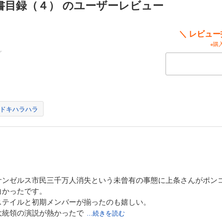
書目録（４） のユーザーレビュー
ちは現実を受け入れることができない。 インデックスは寮の鍵をかけながら、も
坂美琴と食蜂操祈も、喪服の襟を正しながら、その死を未だ信じられずにいた。 
メイトたちも、告別式の準備に追われながら、彼の存在の大きさを思い知る。 上
てこの世界はどうなってしまうのか。
＼ レビュ
※購
の禁書目録（１３）
赤い雪。それは、終末への序曲だった。 アレイスターを打ち破った大悪魔コロ
ィカリカ』を起動し、世界を破滅へ導こうとしていた。 事態を察知したイギリス
斉に学園都市へ侵攻、魔術サイドと科学サイドが全面衝突する最悪のシナリオが進
止めるため、上条が一方通行や木原脳幹、アリスや『超絶者』たちと作戦会議を行
ドキハラハラ
滝壺、ダイアン・フォーチュンまで助太刀に来てくれる。 上条当麻は立ち上がる
ために！
の禁書目録（１４）
ンゾンを完全に打
。 しかし、大悪魔コロンゾンにはまだいくつも切り札があった。
にいなくとも起こせるのだから……。 あと一歩が足りない上条の元に、仲間が
サンゼルス市民三千万人消失という未曾有の事態に上条さんがポン
ックスと御坂美琴、滝壺理后、イギリス清教、アンナ＝シュプレンゲルにアリスら
白かったです。
ち、そしてアレイスター――かつては敵でもあった者たちによる総力戦だ。 今夜、この街で終
ステイルと初期メンバーが揃ったのも嬉しい。
大統領の演説が熱かったで
...続きを読む
の禁書目録（１５）