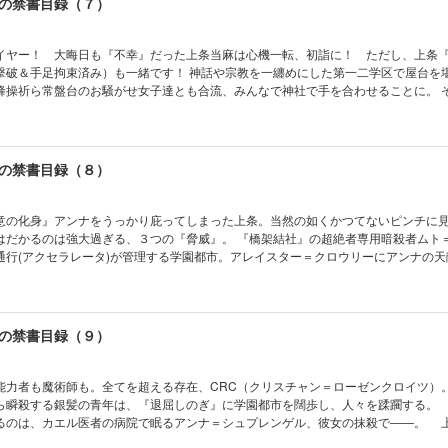
の禁書目録（７）
イヤー！ 大晦日も『不幸』だった上条当麻は心機一転、初詣に！ ただし、上条
も一緒です！ 神話や宗教を一纏めにした第一二学区で屋台を堪能中、振
操祈ら常盤台のお騒がせ女子達とも合流、みんなで神社で手を合わせることに。 そこで上条
市をじわりと追い詰める『橋架結社』の本拠地を突き止めると。雲川芹亜がボロニ
があれば実際にできるのだ。 そして上条は発信機をONしようとするが……しかし
から、ここ学園都市にやってきていた！
の禁書目録（８）
の化身』アンナをうっかり庇ってしまった上条。当然の如くかつてないピンチに
大過ぎる、３つの『脅威』。 『橋架結社』の超絶者専用暗殺者ムト＝テーベ。
通行(アクセラレータ)が管理する学園都市。アレイスター＝クロウリーにアンナの天
かし当のアンナは意外にも余裕。ただ逃げるのではなく、何か一発逆転の秘策がある
ついに暴かれる『橋架結社』の真の目的！ デレにデレた女神ア
いけない『禁書目録』最新刊！
の禁書目録（９）
力者も魔術師も。全てを超える存在、CRC（クリスチャン＝ローゼンクロイツ）
ら瞬殺する銀髪の青年は、『退屈しのぎ』に学園都市を闊歩し、人々を蹂躙する。
るのは、カエル医者の病院で眠るアンナ＝シュプレンゲル、彼女の抹殺で――。 
の少女を見捨てられない。絶対に。 絶望的な状況の中、CRCの前に立ちふさがる