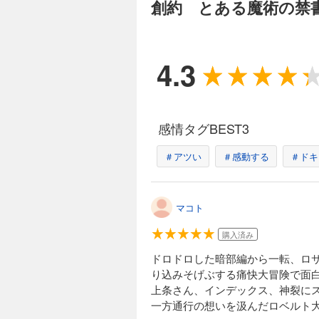
創約 とある魔術の禁
実に、彼を知る者た
のない主を想い、御
青髪ピアス、クラス
ういない。 果たし
4.3
創約 とある魔術
814円 (税込)
学園都市に降り続く
極の破壊魔術『アデ
感情タグBEST3
火織、五和たちは一
う。 破滅の連鎖を
＃アツい
＃感動する
＃ドキ
なる援軍――浜面に
女』の居場所を守る
創約 とある魔術
マコト
836円 (税込)
今度はこっちの番だ。 瀕死状態の上条だが、彼の目には闘志の炎が燃え上がる。大悪魔コロ
購入済み
ち倒すため、ツンツン頭の少年は再び拳を握る
そう、世界の破滅は学園都市の中
ドロドロした暗部編から一転、ロ
集ってくる。インデ
り込みそげぶする痛快大冒険で面
上条さん、インデックス、神裂に
一方通行の想いを汲んだロベルト
創約 とある魔術