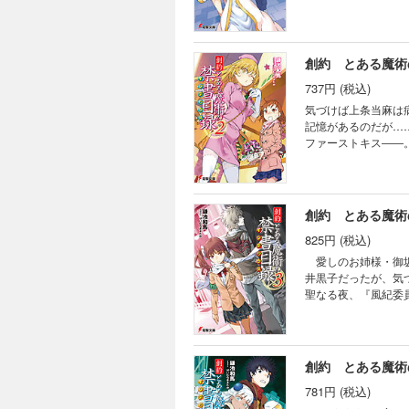
と！ 補習に勤しん
ックスはいつもと違
は、イヴの空気にや
創約 とある魔術
737円 (税込)
気づけば上条当麻は
記憶があるのだが……。 しかし待って欲しい。 思春期まっただ中の健康な男子高校生、上条
ファーストキス――。 時は経て現在。彼が担ぎ込まれた病院には御坂美琴やインデックス、そして別行
色の少女までやって
ちによる看護ラッシュに移行して!? アンナの思惑を察知した美
んだ。ここに最強の超
創約 とある魔術
825円 (税込)
愛しのお姉様・御坂
井黒子だったが、気
聖なる夜、『風紀委
潰す計画だった。そ
が生き残るために否
となるのは『学園都
創約 とある魔術
781円 (税込)