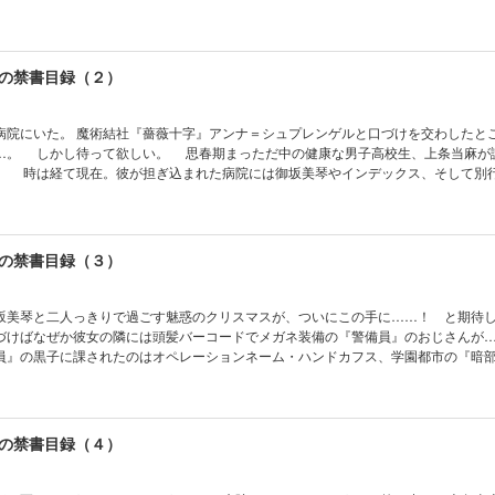
でいた……。 デフォルトの不幸体質野郎を尻目に、彼の寮に居候する銀髪シスタ
う心躍る光景に、新たな食いしん坊スキルを発動!? それを必死で止めようとする
られた御坂美琴まで現れて、『創約』編は賑やかに開幕する!!
の禁書目録（２）
病院にいた。 魔術結社『薔薇十字』アンナ＝シュプレンゲルと口づけを交わしたと
当麻が謎の美女と
動の蜂蜜
きていた！ 科学と魔術が交差する恐怖の糾弾大会が始まる――と思いきや、なぜ
琴と食蜂。犬猿の二人は同じ目的のために手を組
能力者（レベル５）コンビが誕生する!!
の禁書目録（３）
美琴と二人っきりで過ごす魅惑のクリスマスが、ついにこの手に……！ と期待
づけばなぜか彼女の隣には頭髪バーコードでメガネ装備の『警備員』のおじさん
員』の黒子に課されたのはオペレーションネーム・ハンドカフス、学園都市の『暗
のリストの中には、浜面仕上や滝壺理后の名も含まれており……。追う者と追われ
応なく激突する中、ふとどちらもが感じた。……この計画は、何かが妙だと。 事
市最大の禁忌』という謎のフレーズで――！
の禁書目録（４）