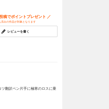
う帰ること
吹寄制理、
条当麻はも
ー投稿でポイントプレゼント ／
入済みの作品が対象となります
カートに入れる
レビューを書く
ンゾンは究
試し読み
清教の神裂
んでしま
う中、さら
。『白い少
カートに入れる
試し読み
コツ翻訳ペン片手に極寒のロスに乗
超絶者た
わらせる！