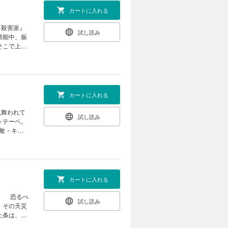
カートに入れる
『殺害派』
試し読み
イサキュバ
、アリス
カートに入れる
見舞われて
試し読み
敵・キン
らしい。そ
カートに入れる
。 恐るべ
試し読み
 その天災
上条は、か
上条。はた