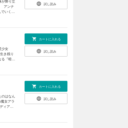
麻が降り立
試し読み
? アンナ
んでいく。
してその母
カートに入れる
髪少女
試し読み
の生き残り
なる『暗
露妖宴で？
リス付き）
カートに入れる
たのはなん
試し読み
の魔女アラ
ラディアの
ったのは、
獄の逃避行