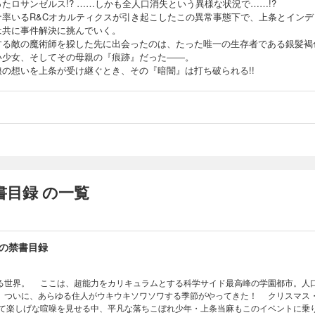
たロサンゼルス!? ……しかも全人口消失という異様な状況で……!?
ナ率いるR&Cオカルティクスが引き起こしたこの異常事態下で、上条とインデ
は共に事件解決に挑んでいく。
する敵の魔術師を躱した先に出会ったのは、たった唯一の生存者である銀髪褐
い少女、そしてその母親の『痕跡』だった――。
娘の想いを上条が受け継ぐとき、その『暗闇』は打ち破られる!!
目録 の一覧
の禁書目録
る世界。 ここは、超能力をカリキュラムとする科学サイド最高峰の学園都市。人
、ついに、あらゆる住人がウキウキソワソワする季節がやってきた！ クリスマス
て楽しげな喧噪を見せる中、平凡な落ちこぼれ少年・上条当麻もこのイベントに乗