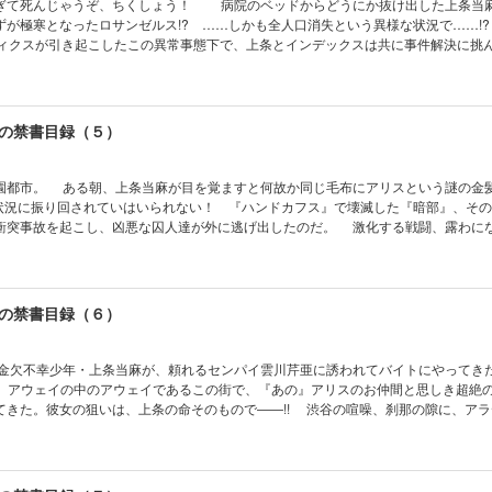
て死んじゃうぞ、ちくしょう！ 病院のベッドからどうにか抜け出した上条当
ずが極寒となったロサンゼルス!? ……しかも全人口消失という異様な状況で……!
ティクスが引き起こしたこの異常事態下で、上条とインデックスは共に事件解決に挑
を躱した先に出会ったのは、たった唯一の生存者である銀髪褐色の幼い少女、そ
――。 母と娘の想いを上条が受け継ぐとき、その『暗闇』は打ち破られる!!
の禁書目録（５）
都市。 ある朝、上条当麻が目を覚ますと何故か同じ毛布にアリスという謎の金
の状況に振り回されていはいられない！ 『ハンドカフス』で壊滅した『暗部』、そ
衝突事故を起こし、凶悪な囚人達が外に逃げ出したのだ。 激化する戦闘、露わに
何も知らない上条達がとっさに手を差し伸べたのは、よりにもよって滅法凶悪な花
になった『暗部』は、少しだけ何かが違う。お人好しバカ上条当麻（謎の少女ア
る時、物語は始まる――！
の禁書目録（６）
欠不幸少年・上条当麻が、頼れるセンパイ雲川芹亜に誘われてバイトにやってき
、アウェイの中のアウェイであるこの街で、『あの』アリスのお仲間と思しき超絶
てきた。彼女の狙いは、上条の命そのもので――!! 渋谷の喧噪、刹那の隙に、ア
壊し、上条当麻の殺害は完了した……かに思えた瞬間、彼に手を差し伸べ窮地を救
と名乗る、すげえー格好のセクシーお姉さん!? そんなお姉さんに手を引かれ、地