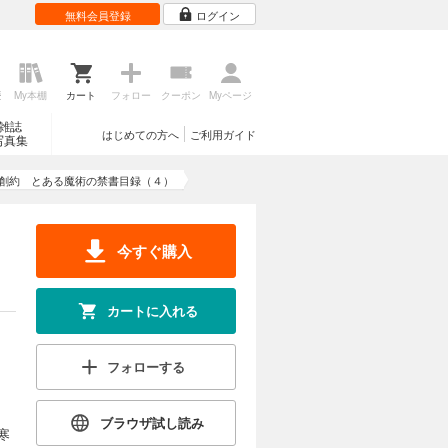
無料会員登録
ログイン
歴
My本棚
カート
フォロー
クーポン
Myページ
雑誌
はじめての方へ
ご利用ガイド
写真集
創約 とある魔術の禁書目録（４）
今すぐ購入
カートに入れる
フォローする
ブラウザ試し読み
寒