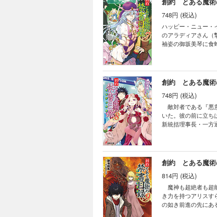
創約 とある魔術
748円 (税込)
ハッピー・ニュー・
のアラディアさん（撃破＆手足拘束済み）
袖姿の御坂美琴に食蜂
は決意する。学園都
スに仕掛けた発信機
はすでに、彼女の方
創約 とある魔術
748円 (税込)
敵対者である『悪意
いた。彼の前に立ちはだかるのは強
新統括理事長・一方
グスフォード。 し
れは『悪女』にしか思いつかない手段で――!! 
ラディアも忘れては
創約 とある魔術
814円 (税込)
魔神も超絶者も超能
き力を持つアリスす
の如き前進の先にあ
つては敵であったそ