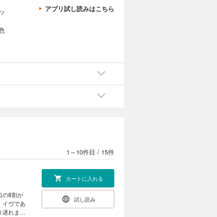
アプリ試し読みはこちら
ッ
色
1～10件目
/
15件
カートに入れる
口の8割が
試し読み
・イヴであ
り遅れまい