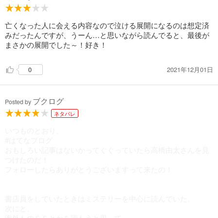
亡くなった人に会える内容なので泣ける展開になるのは想定済
みだったんですが、うーん…と思いながら読んでると、最後が
まさかの展開でした～！好き！
2021年12月01日
0
ブクログ
Posted by
ネタバレ
いつものとおり、
#はてなブログ
おもしろい記事はないかってぐぐっていたら高橋由太さんを見
つけたのだ！
フォローしたらありがとうございますって来たの！
書店員をしていたときはミステリーを中心に読んでいた。
次にと、
海外ものＳＦとかを読もうと思って、