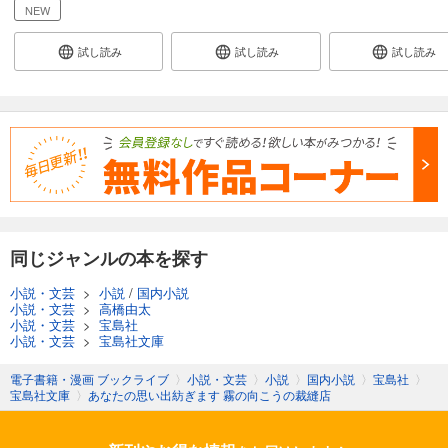
NEW
試し読み
試し読み
試し読み
同じジャンルの本を探す
小説・文芸
>
小説
/
国内小説
小説・文芸
>
高橋由太
小説・文芸
>
宝島社
小説・文芸
>
宝島社文庫
電子書籍・漫画 ブックライブ
〉
小説・文芸
〉
小説
〉
国内小説
〉
宝島社
〉
宝島社文庫
〉
あなたの思い出紡ぎます 霧の向こうの裁縫店