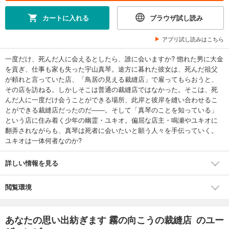
カートに入れる
ブラウザ試し読み
アプリ試し読みはこちら
一度だけ、死んだ人に会えるとしたら、誰に会いますか? 惚れた男に大金
を貢ぎ、仕事も家も失った宇山真琴。途方に暮れた彼女は、死んだ祖父
が頼れと言っていた店、「鳥居の見える裁縫店」で雇ってもらおうと、
その店を訪ねる。しかしそこは普通の裁縫店ではなかった。そこは、死
んだ人に一度だけ会うことができる場所、此岸と彼岸を縫い合わせるこ
とができる裁縫店だったのだ――。そして「真琴のことを知っている」
という店に住み着く少年の幽霊・ユキオ。偏屈な店主・鳴瀬やユキオに
翻弄されながらも、真琴は死者に会いたいと願う人々を手伝っていく。
ユキオは一体何者なのか?
詳しい情報を見る
閲覧環境
あなたの思い出紡ぎます 霧の向こうの裁縫店 のユー