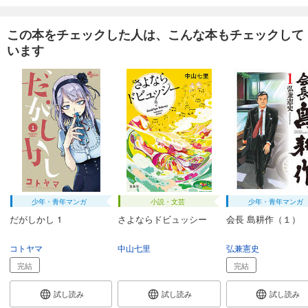
この本をチェックした人は、こんな本もチェックして
います
少年・青年マンガ
小説・文芸
少年・青年マンガ
だがしかし 1
さよならドビュッシー
会長 島耕作（１）
コトヤマ
中山七里
弘兼憲史
完結
完結
試し読み
試し読み
試し読み