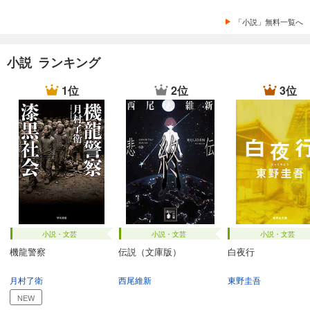
「小説」無料一覧へ
小説 ランキング
1位
2位
3位
小説・文芸
小説・文芸
小説・文芸
機龍警察
伝説（文庫版）
白夜行
月村了衛
西尾維新
東野圭吾
NEW