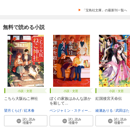
「宝島社文庫」の最新刊一覧へ
無料で読める小説
小説・文芸
小説・文芸
小説・文芸
こちら大阪ねこ神社
ぼくの家族はみんな誰か
紅国後宮天命伝
を殺して...
望月くらげ
紅木春
ベンジャミン・スティーヴンソン
綾瀬ありる
富永和子
武田ほた
試し読み
試し読み
試し読み
増量中
増量中
増量中