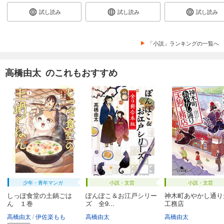
試し読み
試し読み
試し読み
「小説」ランキングの一覧へ
高橋由太 のこれもおすすめ
少年・青年マンガ
小説・文芸
小説・文芸
しっぽ食堂の土鍋ごは
ぽんぽこ＆お江戸シリー
神木町あやかし通り
ん １巻
ズ 全9...
工務店
高橋由太
伊佐楽もも
高橋由太
高橋由太