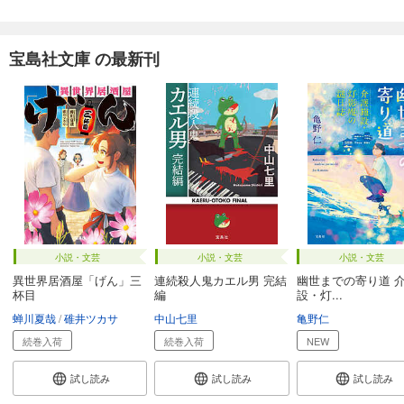
宝島社文庫 の最新刊
小説・文芸
小説・文芸
小説・文芸
異世界居酒屋「げん」三
連続殺人鬼カエル男 完結
幽世までの寄り道 
杯目
編
設・灯...
蝉川夏哉
碓井ツカサ
中山七里
亀野仁
続巻入荷
続巻入荷
NEW
試し読み
試し読み
試し読み