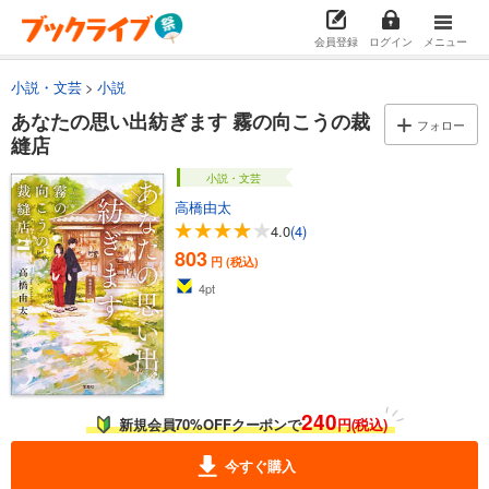
会員登録
ログイン
メニュー
小説・文芸
小説
あなたの思い出紡ぎます 霧の向こうの裁
フォロー
縫店
小説・文芸
高橋由太
4.0
(4)
803
円 (税込)
4
pt
240
新規会員70%OFFクーポンで
円(税込)
今すぐ購入