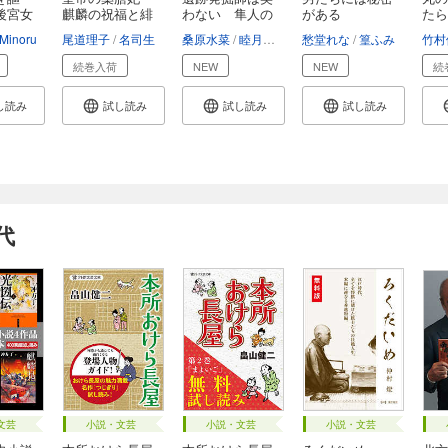
後宮女
麒麟の祝福と緋
わない 隼人の
がある
たら
色...
金...
担...
Minoru
尾道理子
名司生
桑原水菜
睦月ムンク
愁堂れな
篁ふみ
竹村
続巻入荷
NEW
NEW
続
し読み
試し読み
試し読み
試し読み
代
文芸
小説・文芸
小説・文芸
小説・文芸