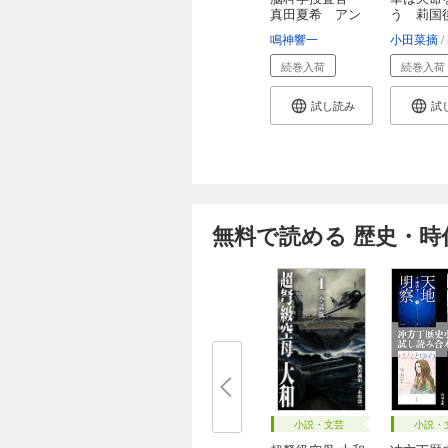
真田夏希 アン
う 莉国
ハ...
医伝...
鳴神響一
小田菜摘
続巻入荷
続巻入荷
試し読み
試
無料で読める 歴史・時
小説・文芸
小説・