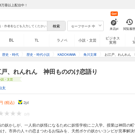
8万冊以上配信中！
Get!
セーフサーチ 中
来店pt
閲覧履
ビジネス
BL
TL
ラノベ
小説・文芸
実用
歴史・時代
歴史・時代小説
KADOKAWA
角川文庫
お江戸、れんれん 
江戸、れんれん 神田もののけ恋語り
小説・文芸
由太
円 (税込)
2
pt
0件
猫の妖かしが、一人前の妖怪になるために妖怪学校にご入学。授業は神田の町
助け。市井の人々の恋まつわるお悩みを、天然ボケの妖かいコンビが見事解決!