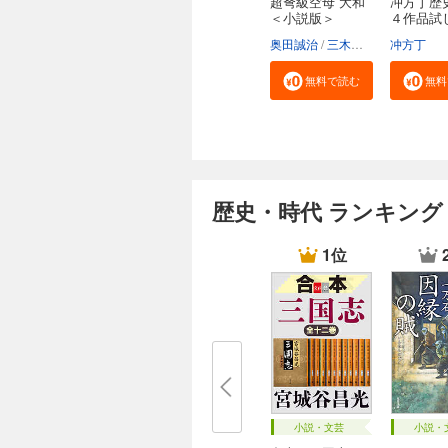
超弩級空母 大和
冲方丁歴
＜小説版＞
４作品試
合...
奥田誠治
三木原慧一
冲方丁
無料で読む
無料
歴史・時代 ランキング
1位
小説・文芸
小説・