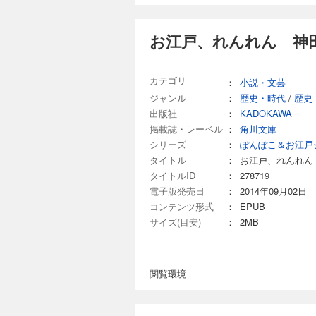
お江戸、れんれん 神
カテゴリ
：
小説・文芸
ジャンル
：
歴史・時代
/
歴史
出版社
：
KADOKAWA
掲載誌・レーベル
：
角川文庫
シリーズ
：
ぽんぽこ＆お江戸
タイトル
：
お江戸、れんれん
タイトルID
：
278719
電子版発売日
：
2014年09月02日
コンテンツ形式
：
EPUB
サイズ(目安)
：
2MB
閲覧環境