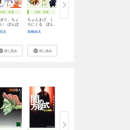
小説・文芸
小説・文芸
ぎり、ちょ
ちょんまげ、く
い ぽんぽ
ろにくる ぽん
ぽ...
由太
高橋由太
試し読み
試し読み