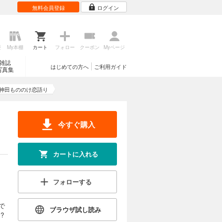
無料会員登録
ログイン
歴
My本棚
カート
フォロー
クーポン
Myページ
雑誌
はじめての方へ
ご利用ガイド
写真集
神田もののけ恋語り
今すぐ購入
カートに入れる
フォローする
で
ブラウザ試し読み
?