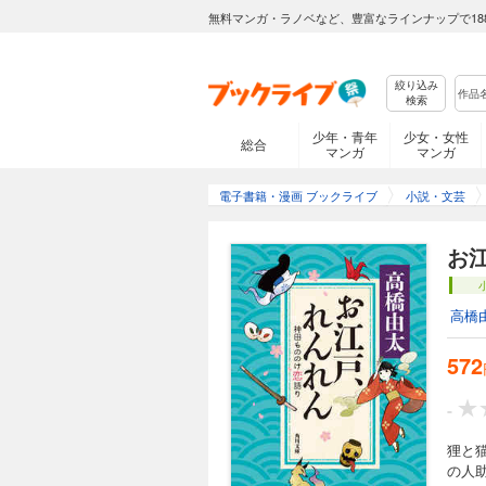
無料マンガ・ラノベなど、豊富なラインナップで18
絞り込み
検索
少年・青年
少女・女性
総合
マンガ
マンガ
電子書籍・漫画 ブックライブ
小説・文芸
お
高橋
572
-
狸と
の人