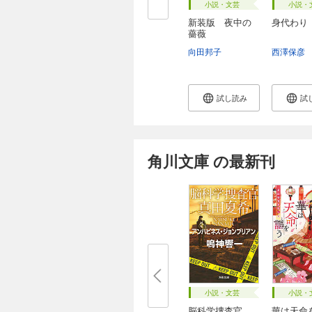
小説・文芸
小説・
新装版 夜中の
身代わり
薔薇
向田邦子
西澤保彦
試し読み
試
角川文庫 の最新刊
小説・文芸
小説・
脳科学捜査官
華は天命