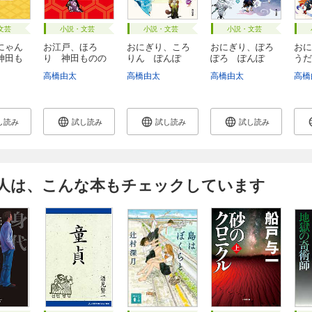
文芸
小説・文芸
小説・文芸
小説・文芸
にゃん
お江戸、ほろ
おにぎり、ころ
おにぎり、ぽろ
おに
神田も
り 神田ものの
りん ぽんぽ
ぽろ ぽんぽ
うだ
け人...
こ ...
こ ...
こ...
高橋由太
高橋由太
高橋由太
高橋
し読み
試し読み
試し読み
試し読み
人は、こんな本もチェックしています