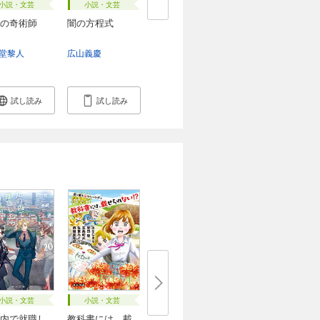
小説・文芸
小説・文芸
の奇術師
闇の方程式
堂黎人
広山義慶
試し読み
試し読み
小説・文芸
小説・文芸
内で就職し
教科書には、載