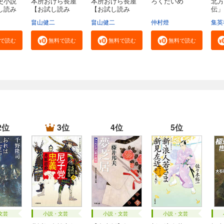
史小説
本所おけら長屋
本所おけら長屋
ろくだいめ
北方
し読み
【お試し読み
【お試し読み
伝」
版・...
版・...
社...
畠山健二
畠山健二
仲村燈
集英
で読む
無料で読む
無料で読む
無料で読む
2位
3位
4位
5位
文芸
小説・文芸
小説・文芸
小説・文芸