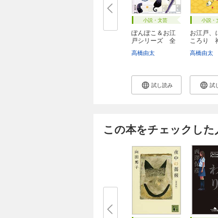
小説・文芸
小説・
ぽんぽこ＆お江
お江戸、
戸シリーズ 全
ころり 
9...
の...
高橋由太
高橋由太
試し読み
試
この本をチェックした