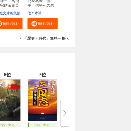
謙三「岳飛
公家武者 信
完結＆集英
平 信平への果
たし...
社文庫編集部
佐々木裕一
無料で読む
無料で読む
「歴史・時代」無料一覧へ
6位
7位
小説・文芸
小説・文芸