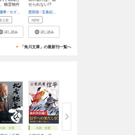
、幽霊物件
せられない!?
君...
優希
カズアキ
恩田陸
五条紀夫
斜線堂有紀
あをにまる
佐東みどり
巻入荷
NEW
試し読み
試し読み
「角川文庫」の最新刊一覧へ
小説・文芸
小説・文芸