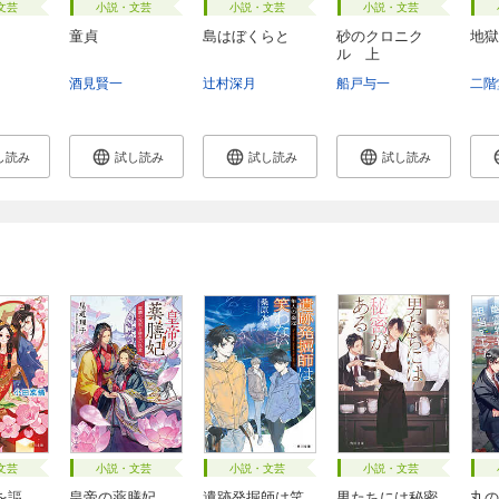
文芸
小説・文芸
小説・文芸
小説・文芸
童貞
島はぼくらと
砂のクロニク
地獄
ル 上
酒見賢一
辻村深月
船戸与一
二階
し読み
試し読み
試し読み
試し読み
文芸
小説・文芸
小説・文芸
小説・文芸
を謳
皇帝の薬膳妃
遺跡発掘師は笑
男たちには秘密
丸の