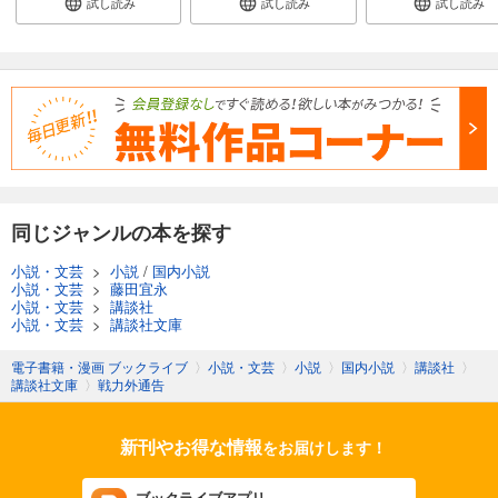
試し読み
試し読み
試し読み
同じジャンルの本を探す
小説・文芸
>
小説
/
国内小説
小説・文芸
>
藤田宜永
小説・文芸
>
講談社
小説・文芸
>
講談社文庫
電子書籍・漫画 ブックライブ
〉
小説・文芸
〉
小説
〉
国内小説
〉
講談社
〉
講談社文庫
〉
戦力外通告
新刊やお得な情報
をお届けします！
ブックライブアプリ