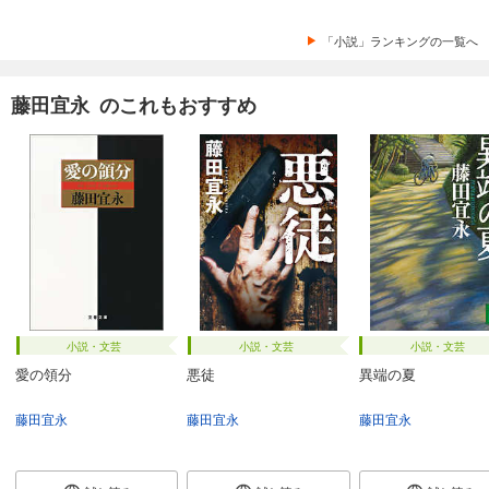
「小説」ランキングの一覧へ
藤田宜永 のこれもおすすめ
小説・文芸
小説・文芸
小説・文芸
愛の領分
悪徒
異端の夏
藤田宜永
藤田宜永
藤田宜永