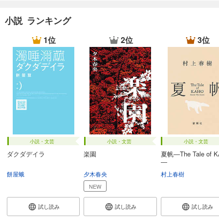
小説 ランキング
1位
2位
3位
小説・文芸
小説・文芸
小説・文芸
ダクダデイラ
楽園
夏帆―The Tale of 
―
餅屋蛾
夕木春央
村上春樹
NEW
試し読み
試し読み
試し読み