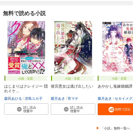
無料で読める小説
小説・文芸
小説・文芸
小説・文芸
はじまりはクレイジー 隠
後宮悪女は逃げ出したい
あやかし鬼嫁婚姻譚
れイケ...
森田あひる
冴島ユカ子
朧月あき
宵マチ
朧月あき
セカイメグ
試し読み
試し読み
無料で読む
増量中
増量中
「小説」無料一覧へ