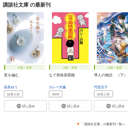
講談社文庫 の最新刊
小説・文芸
小説・文芸
小説・文芸
星を編む
なで肩格差図鑑
導人の物語 （下）
凪良ゆう
カレー沢薫
円堂豆子
続巻入荷
NEW
続巻入荷
試し読み
試し読み
試し読み
「講談社文庫」の最新刊一覧へ