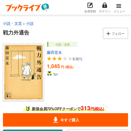
会員登録
ログイン
メニュー
小説・文芸
小説
戦力外通告
フォロー
小説・文芸
藤田宜永
3.0
(1)
1,045
円 (税込)
5
pt
313
新規会員70%OFFクーポンで
円(税込)
今すぐ購入