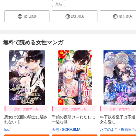
完結
試し読み
試し読み
試し読み
無料で読める女性マンガ
少女・女性マンガ
少女・女性マンガ
少女・女性マンガ
悪女は仮面の騎士に騙さ
千鶴の夜明け～わたしに
年下執着皇子は不遇
れない【...
一途な旦...
女を愛し...
toori
天壱
SORAJIMA
たてのよこ
鹿雨里
en-d