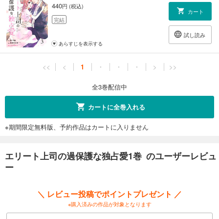
440
円 (税込)
カート
完結
試し読み
あらすじを表示する
<<
<
1
・
・
・
>
>>
全3巻配信中
カートに全巻入れる
※期間限定無料版、予約作品はカートに入りません
エリート上司の過保護な独占愛1巻 のユーザーレビュ
ー
＼ レビュー投稿でポイントプレゼント ／
※購入済みの作品が対象となります