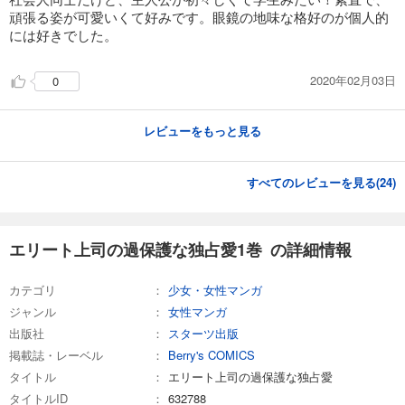
頑張る姿が可愛いくて好みです。眼鏡の地味な格好のが個人的
には好きでした。
2020年02月03日
0
レビューをもっと見る
すべてのレビューを見る(
24
)
エリート上司の過保護な独占愛1巻 の詳細情報
カテゴリ
少女・女性マンガ
ジャンル
女性マンガ
出版社
スターツ出版
掲載誌・レーベル
Berry's COMICS
タイトル
エリート上司の過保護な独占愛
タイトルID
632788