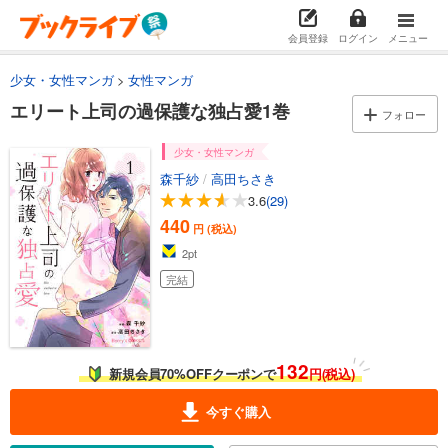
会員登録
ログイン
メニュー
少女・女性マンガ
女性マンガ
エリート上司の過保護な独占愛1巻
フォロー
少女・女性マンガ
森千紗
/
高田ちさき
3.6
(29)
440
円 (税込)
2
pt
完結
132
新規会員70%OFFクーポンで
円(税込)
今すぐ購入