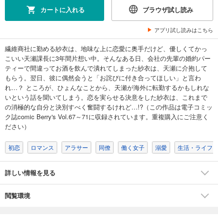
カートに入れる
ブラウザ試し読み
アプリ試し読みはこちら
繊維商社に勤める紗衣は、地味な上に恋愛に奥手だけど、優しくてかっ
こいい天瀬課長に3年間片想い中。そんなある日、会社の先輩の婚約パー
ティーで間違ってお酒を飲んで潰れてしまった紗衣は、天瀬に介抱して
もらう。翌日、彼に偶然会うと「お詫びに付き合ってほしい」と言わ
れ…？ ところが、ひょんなことから、天瀬が海外に転勤するかもしれな
いという話を聞いてしまう。恋を実らせる決意をした紗衣は、これまで
の消極的な自分と決別すべく奮闘するけれど…!?（この作品は電子コミッ
ク誌comic Berry's Vol.67～71に収録されています。重複購入にご注意く
ださい）
初恋
ロマンス
アラサー
同僚
働く女子
溺愛
生活・ライフ
詳しい情報を見る
閲覧環境