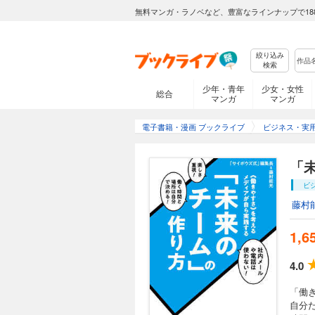
無料マンガ・ラノベなど、豊富なラインナップで18
絞り込み
検索
少年・青年
少女・女性
総合
マンガ
マンガ
電子書籍・漫画 ブックライブ
ビジネス・実
「
ビ
藤村
1,6
4.0
「働
自分