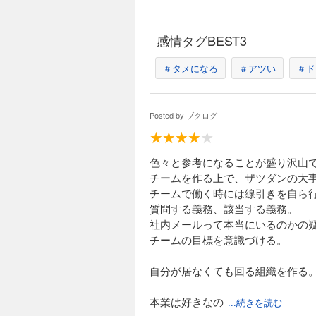
リモ
働き
感情タグBEST3
そん
――
＃タメになる
＃アツい
＃ド
藤村
た。
Posted by
ブクログ
「チ
「新
どの
藤村
色々と参考になることが盛り沢山
本書
チームを作る上で、ザツダンの大
「自
チームで働く時には線引きを自ら
メー
質問する義務、該当する義務。
「ど
社内メールって本当にいるのかの
す。
チームの目標を意識づける。
「今
そん
自分が居なくても回る組織を作る
何か
本業は好きなの
「チ
...続きを読む