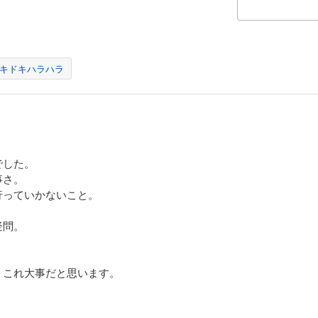
ートワーク中心で働いたり、複業をしたり、地方に住んだり、
方もチームに対するコミット度合いも、自然とバラバラになります。
な「自由な働き方」を守りつつ、「チームを強化する」にはどうしたらいいか
。
キドキハラハラ
氏が出した答えは「オンラインコミュニケーション」を“フル活用” することで
ームの目標をみんなが忘れてしまう」「会議での発言がかたよってしまう」
メンバーがなかなか馴染めない」「メンバーからアイデアが出てこない」
チームでも陥りがちなそんな悩みを、
氏は「ツールを使った仕事の仕組み化」で解決していきました。
でした。
はサイボウズという「未来のチームのあり方」を模索する会社の中で
事さ。
由なのにヒットを生むチーム」を作った藤村氏のノウハウを凝縮した本です。
行っていかないこと。
ル中心から、Slackなどチーム内情報共有ツールが多彩になる中で起こる
のように円滑な情報共有をするか?」という課題を解決するヒントが溢れてい
疑問。
後はみなさんの会社でも、さまざまな働き方の変化がおとずれるはずです。
なとき、僕らが挑戦し続けてきた『未来のチーム』作りの経験が、
。これ大事だと思います。
しらの形で参考になれば嬉しいです」(本書より)
ームワークの面白さ」と「個人が自立することの大切さ」を、ぜひ感じてみて