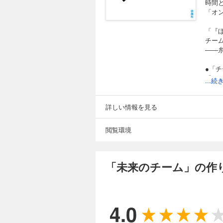
時間
「オ
「『
チー
――
●「
「チ
...
その
オウ
詳しい情報を見る
「チ
藤村
閲覧環境
「独
そん
感。
「未来のチーム」の作
リー
「僕
と奮
4.0
●時
社員