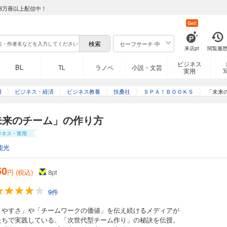
8万冊以上配信中！
Get!
セーフサーチ 中
来店pt
閲覧履
ビジネス
BL
TL
ラノベ
小説・文芸
実用
用
ビジネス・経済
ビジネス教養
扶桑社
ＳＰＡ！ＢＯＯＫＳ
「未来
未来のチーム」の作り方
ジネス・実用
能光
50
円 (税込)
8
pt
9件
きやすさ」や「チームワークの価値」を伝え続けるメディアが
たちで実践している、「次世代型チーム作り」の秘訣を伝授。