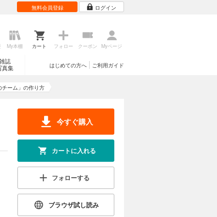
無料会員登録
ログイン
歴
My本棚
カート
フォロー
クーポン
Myページ
雑誌
はじめての方へ
ご利用ガイド
写真集
のチーム」の作り方
今すぐ購入
カートに入れる
フォローする
ブラウザ試し読み