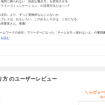
と場所に縛られない「自由な働き方」を実現させる
ンラインコミュニケーション」の活用方法とは――?
ほぼ日』より、ずっと冒険的なんじゃないか。
ムプレイは、おもしろい。このおもしろさは、くせになる」
糸井重里さん、推薦!
チームワークの会社」でリーダーになった「チームを引っ張れない人」の奮闘
ームワークあふれる社会を創る」という企業理念を掲げるサイボウズ。
続きを読む
価値観を伝え、同社のブランドイメージ向上に大きく貢献してきたのが
ンドメディア「サイボウズ式」です。
ームワークの会社」とも呼ばれる同社で編集長(=リーダー)になった
能光氏ですが、編集長になる前の彼はどちらかというと
りよがりな仕事ばかりしていた人」(本人談)だったそう。
な藤村氏はサイボウズの理念に触れ、「チームで仕事をする」ことの価値を痛
り方 のユーザーレビュー
ダーとして数々の失敗も経験しながら
はチームを引っ張るのではなく、仲間が自由に働ける『仕組み』を作ろう」
い立ちます。
＼ レビュ
※購
間と場所に縛られない「未来の働き方」を実現するチーム
が自由に働き方を選べるサイボウズでは、