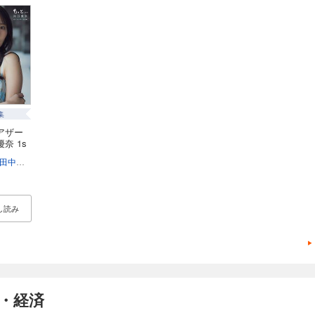
集
アザー
奈 1s
田中智久
し読み
・経済