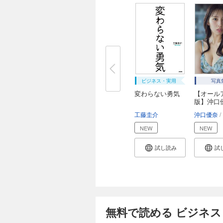
ビジネス・実用
写真
変わらない勇気
【オール
版】沖口優
t...
工藤圭介
沖口優奈
NEW
NEW
試し読み
試
無料で読める ビジネス