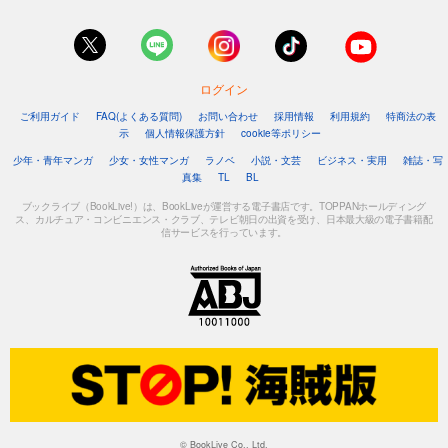
ログイン
ご利用ガイド
FAQ(よくある質問)
お問い合わせ
採用情報
利用規約
特商法の表
示
個人情報保護方針
cookie等ポリシー
少年・青年マンガ
少女・女性マンガ
ラノベ
小説・文芸
ビジネス・実用
雑誌・写
真集
TL
BL
ブックライブ（BookLive!）は、BookLiveが運営する電子書店です。TOPPANホールディング
ス、カルチュア・コンビニエンス・クラブ、テレビ朝日の出資を受け、日本最大級の電子書籍配
信サービスを行っています。
© BookLive Co., Ltd.