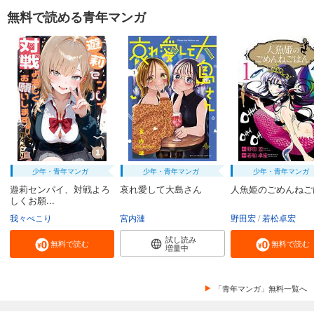
無料で読める青年マンガ
少年・青年マンガ
少年・青年マンガ
少年・青年マンガ
遊莉センパイ、対戦よろ
哀れ愛して大島さん
人魚姫のごめんねご
しくお願...
我々ぺこり
宮内漣
野田宏
若松卓宏
試し読み
無料で読む
無料で読む
増量中
「青年マンガ」無料一覧へ