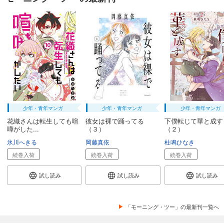
少年・青年マンガ
少年・青年マンガ
少年・青年マンガ
花織さんは転生しても喧
彼女は裸で踊ってる
下僕転じて華と成す
嘩がした...
（３）
（２）
氷川へきる
岡藤真依
杜鳴ひなき
続巻入荷
続巻入荷
続巻入荷
試し読み
試し読み
試し読み
「モーニング・ツー」の最新刊一覧へ