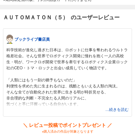
ＡＵＴＯＭＡＴＯＮ（５） のユーザーレビュー
ブックライブ書店員
科学技術が進化し過ぎた日本は、ロボットに仕事を奪われるウルトラ
格差社会。そんな世界でロボティクス開発に憧れを抱く一人の高校
生・明が、ワークロボ開発で世界を牽引するロボティクス企業ロック
社のCEO・トマ・ロックと出会い成長していく物語です。
「人類にはもう一刻の猶予もないのだ」
利便性を求めた先に生まれるのは、残酷ともいえる人類の淘汰。
そんな全てが自動化された世界に生きる明が時折見せる、
非合理的な判断・不完全たる人間のリアルに、
気づくと手に汗握っている自分がいます。
...続きを読む
ただ漫然と過ぎる退屈な日々、そんな日常に刺激をくれる一冊です！
＼ レビュー投稿でポイントプレゼント ／
※購入済みの作品が対象となります