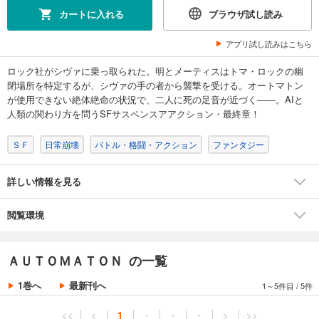
カートに入れる
ブラウザ試し読み
アプリ試し読みはこちら
ロック社がシヴァに乗っ取られた。明とメーティスはトマ・ロックの幽
閉場所を特定するが、シヴァの手の者から襲撃を受ける。オートマトン
が使用できない絶体絶命の状況で、二人に死の足音が近づく――。AIと
人類の関わり方を問うSFサスペンスアアクション・最終章！
ＳＦ
日常崩壊
バトル・格闘・アクション
ファンタジー
詳しい情報を見る
閲覧環境
ＡＵＴＯＭＡＴＯＮ の一覧
1巻へ
最新刊へ
1～5件目
/
5件
<<
<
1
・
・
・
>
>>