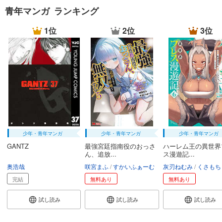
青年マンガ ランキング
1位
2位
3位
少年・青年マンガ
少年・青年マンガ
少年・青年マンガ
GANTZ
最強宮廷指南役のおっさ
ハーレム王の異世界
ん、追放...
ス漫遊記...
奥浩哉
咲宮まふ
すかいふぁーむ
灰刃ねむみ
くさもち
完結
無料あり
無料あり
試し読み
試し読み
試し読み