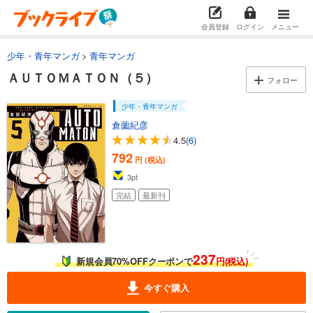
会員登録
ログイン
メニュー
少年・青年マンガ
青年マンガ
ＡＵＴＯＭＡＴＯＮ（５）
フォロー
少年・青年マンガ
倉薗紀彦
4.5
(6)
792
円 (税込)
3
pt
完結
最新刊
237
新規会員70%OFFクーポンで
円(税込)
今すぐ購入