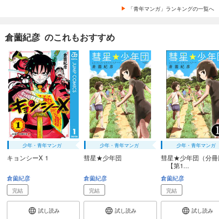
「青年マンガ」ランキングの一覧へ
倉薗紀彦 のこれもおすすめ
少年・青年マンガ
少年・青年マンガ
少年・青年マンガ
キョンシーX 1
彗星★少年団
彗星★少年団（分冊
【第1...
倉薗紀彦
倉薗紀彦
倉薗紀彦
完結
完結
完結
試し読み
試し読み
試し読み