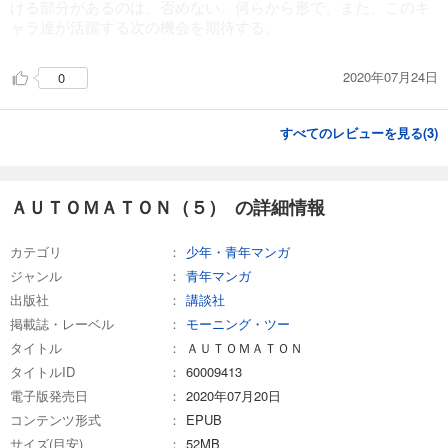
ける部分があるのは、否めない。何らから形で、また、このキ
ャラ達が活躍する次の機会を期待する。
2020年07月24日
0
すべてのレビューを見る(
3
)
ＡＵＴＯＭＡＴＯＮ（５） の詳細情報
カテゴリ
少年・青年マンガ
ジャンル
青年マンガ
出版社
講談社
掲載誌・レーベル
モーニング・ツー
タイトル
ＡＵＴＯＭＡＴＯＮ
タイトルID
60009413
電子版発売日
2020年07月20日
コンテンツ形式
EPUB
サイズ(目安)
52MB