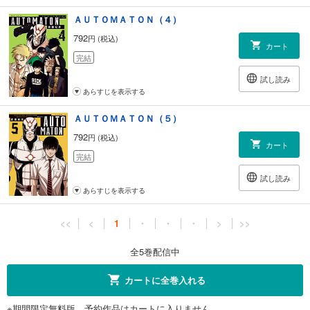
ＡＵＴＯＭＡＴＯＮ（４）
792
円 (税込)
カート
完結
試し読み
あらすじを表示する
ＡＵＴＯＭＡＴＯＮ（５）
792
円 (税込)
カート
完結
試し読み
あらすじを表示する
<<
<
1
・
・
・
>
>>
全5巻配信中
カートに全巻入れる
※期間限定無料版、予約作品はカートに入りません