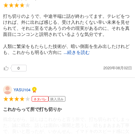
打ち切りのようで、中途半端に話が終わってます。テレビをつ
ければ、外に出れば感じる、受け入れたくない辛い未来を見せ
られて、それに至るであろうの今の現実があるのに、それを真
面目にコンコンと説明されているような気分です。
人類に繁栄をもたらした技術が、暗い側面を生み出したけれど
も、これからも明るい方向に
...続きを読む
2020年08月02日
0
YASU104
ネタバレ
購入済み
これからって所で打ち切りか
残念ながら、話しはこれからと言う所で、打ち切られてしまっ
た。誠に残念。話しは面白い展開と思うし、絵もまあまあ丁寧
で、良いと思ったが、いかんせん、イマドキのスピード感に欠