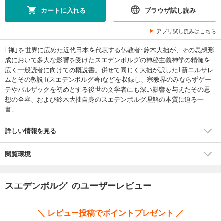
カートに入れる
ブラウザ試し読み
アプリ試し読みはこちら
｢禅｣を世界に広めた近代日本を代表する仏教者･鈴木大拙が、その思想形
成において多大な影響を受けたスエデンボルグの神秘主義神学の精髄を
広く一般読者に向けての概説書。併せて同じく大拙が訳した｢新エルサレ
ムとその教説｣(スエデンボルグ著)などを収録し、宗教界のみならずゲー
テやバルザックを初めとする後世の文学者にも深い影響を与えたその思
想の全容、および鈴木大拙自身のスエデンボルグ理解の本質に迫る一
書。
詳しい情報を見る
閲覧環境
スエデンボルグ のユーザーレビュー
＼ レビュー投稿でポイントプレゼント ／