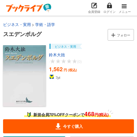
会員登録
ログイン
メニュー
ビジネス・実用
学術・語学
スエデンボルグ
フォロー
ビジネス・実用
鈴木大拙
-
(0)
1,562
円 (税込)
7
pt
468
新規会員70%OFFクーポンで
円(税込)
今すぐ購入