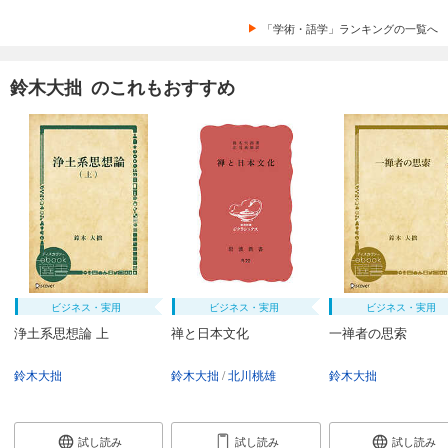
「学術・語学」ランキングの一覧へ
鈴木大拙 のこれもおすすめ
ビジネス・実用
ビジネス・実用
ビジネス・実用
浄土系思想論 上
禅と日本文化
一禅者の思索
鈴木大拙
鈴木大拙
北川桃雄
鈴木大拙
試し読み
試し読み
試し読み