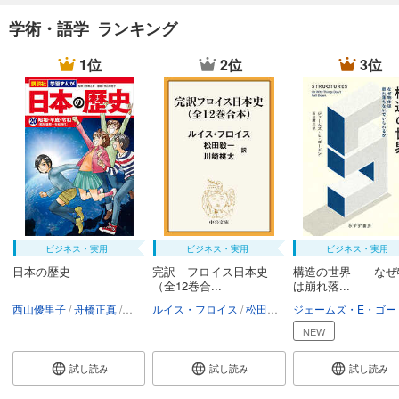
学術・語学 ランキング
1位
2位
3位
ビジネス・実用
ビジネス・実用
ビジネス・実用
日本の歴史
完訳 フロイス日本史
構造の世界――なぜ
（全12巻合...
は崩れ落...
西山優里子
舟橋正真
講談社
ルイス・フロイス
松田毅一
川崎桃太
NEW
試し読み
試し読み
試し読み