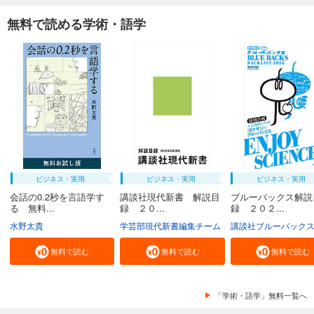
無料で読める学術・語学
ビジネス・実用
ビジネス・実用
ビジネス・実用
会話の0.2秒を言語学す
講談社現代新書 解説目
ブルーバックス解説
る 無料...
録 ２０...
録 ２０２...
水野太貴
学芸部現代新書編集チーム
講談社ブルーバック
無料で読む
無料で読む
無料で読む
「学術・語学」無料一覧へ