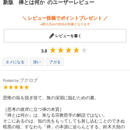
新版 禅とは何か のユーザーレビュー
解説（旧版） 古田紹欽
解説 末木文美士
＼ レビュー投稿でポイントプレゼント ／
※購入済みの作品が対象となります
レビューを書く
3.8
タメになる
深い
アガる
ブクログ
Posted by
思惟の垢を脱ぎ捨て、無の深淵に臨むための書。
［思考の彼岸に立つ禅の本質］
『禅とは何か』は、単なる宗教哲学の解説ではない。
そこにあるのは、知の光をもってしても射し込むことのできぬ
暗黒の核、すなわち「禅」の本源に迫らんとする、鈴木大拙の