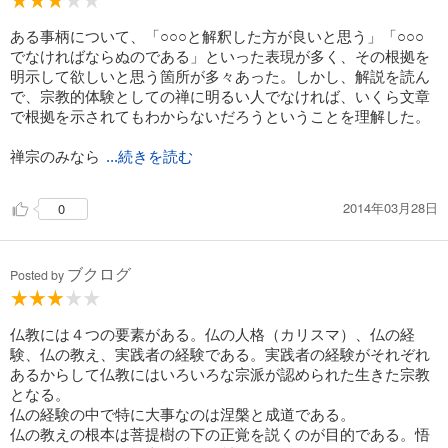
ある事柄について、「○○○と解釈した方が良いと思う」「○○○
でなければならぬのである」といった表現が多く、その根拠を
明示して欲しいと思う箇所が多々あった。しかし、解説を読ん
で、宗教的体験としての禅に明るい人でなければ、いくら文章
で根拠を示されてもわからないだろうということを理解した。
禅宗のみなら
...続きを読む
2014年03月28日
0
ブクログ
Posted by
仏教には４つの要素がある。仏の人格（カリスマ）、仏の経
験、仏の教え、実践者の経験である。実践者の経験がそれぞれ
あるからして仏教にはいろいろな宗派が認められた生きた宗教
となる。
仏の経験の中で特に大事なのは涅槃と成道である。
仏の教えの根本は菩提樹の下の正覚を説くのが目的である。悟