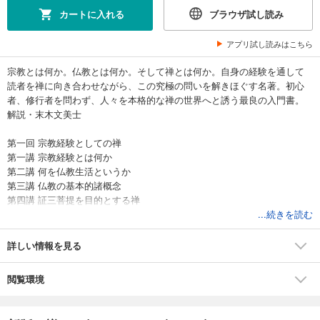
カートに入れる
ブラウザ試し読み
アプリ試し読みはこちら
宗教とは何か。仏教とは何か。そして禅とは何か。自身の経験を通して
読者を禅に向き合わせながら、この究極の問いを解きほぐす名著。初心
者、修行者を問わず、人々を本格的な禅の世界へと誘う最良の入門書。
解説・末木文美士
第一回 宗教経験としての禅
第一講 宗教経験とは何か
第二講 何を仏教生活というか
第三講 仏教の基本的諸概念
第四講 証三菩提を目的とする禅
第五講 心理学から見た禅
...続きを読む
第二回 仏教における禅の位置
詳しい情報を見る
第一講 宗教経験の諸要素
第二講 宗教経験の諸型
閲覧環境
第三講 宗教としての仏教
第四講 楞伽経大意
第五講 神秘主義としての禅