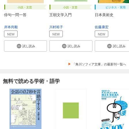
小説・文芸
小説・文芸
ビジネス・実用
俳句一問一答
王朝文学入門
日本美術史
岸本尚毅
川村裕子
佐藤康宏
NEW
NEW
NEW
試し読み
試し読み
試し読み
「角川ソフィア文庫」の最新刊一覧へ
無料で読める学術・語学