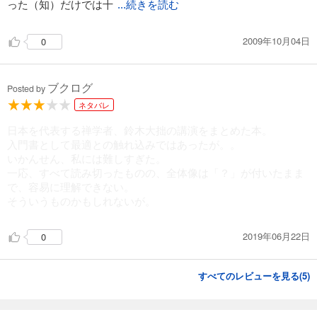
った（知）だけでは十
...続きを読む
2009年10月04日
0
ブクログ
Posted by
ネタバレ
日本を代表する禅学者、鈴木大拙の講演をまとめた本。
入門書として最適との触れ込みではあったが。。
いかんせん、私には難しすぎた。
一応、すべて読み切ったものの、全体像は「？」が付いたまま
で、容易に理解できない。
そういうものかもしれないが。
2019年06月22日
0
すべてのレビューを見る(
5
)