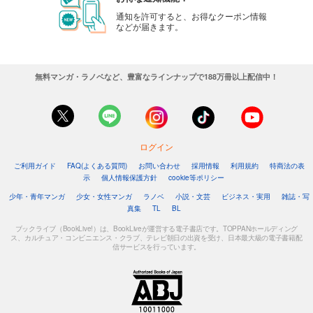
通知を許可すると、お得なクーポン情報
などが届きます。
無料マンガ・ラノベなど、豊富なラインナップで188万冊以上配信中！
ログイン
ご利用ガイド
FAQ(よくある質問)
お問い合わせ
採用情報
利用規約
特商法の表
示
個人情報保護方針
cookie等ポリシー
少年・青年マンガ
少女・女性マンガ
ラノベ
小説・文芸
ビジネス・実用
雑誌・写
真集
TL
BL
ブックライブ（BookLive!）は、BookLiveが運営する電子書店です。TOPPANホールディング
ス、カルチュア・コンビニエンス・クラブ、テレビ朝日の出資を受け、日本最大級の電子書籍配
信サービスを行っています。