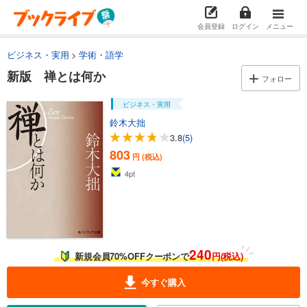
会員登録
ログイン
メニュー
ビジネス・実用
学術・語学
新版 禅とは何か
フォロー
ビジネス・実用
鈴木大拙
3.8
(5)
803
円 (税込)
4
pt
240
新規会員70%OFFクーポンで
円(税込)
今すぐ購入