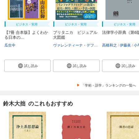
ビジネス・実用
ビジネス・実用
ビジネス・実用
【7冊 合本版】よくわか
ブリタニカ ビジュアル
法律学小辞典（第6
る日本の...
大図鑑
瓜生中
ヴァレンティーナ・デフィリーポ
高橋和之
アンドリュー・
伊藤眞
小早川
試し読み
試し読み
試し読み
「学術・語学」ランキングの一覧へ
鈴木大拙 のこれもおすすめ