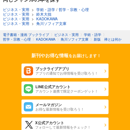
ビジネス・実用
>
学術・語学
/
哲学・宗教・心理
ビジネス・実用
>
鈴木大拙
ビジネス・実用
>
KADOKAWA
ビジネス・実用
>
角川ソフィア文庫
電子書籍・漫画 ブックライブ
〉
ビジネス・実用
〉
学術・語学
〉
哲学・宗教・心理
〉
KADOKAWA
〉
角川ソフィア文庫
〉
新版 禅とは何か
新刊やお得な情報
をお届けします！
ブックライブアプリ
アプリの通知でお得情報を受け取ろう！
LINE公式アカウント
アカウント連携で限定クーポンゲット！
メールマガジン
お得な最新情報を受け取ろう！
X公式アカウント
フォローして最新情報をチェック！